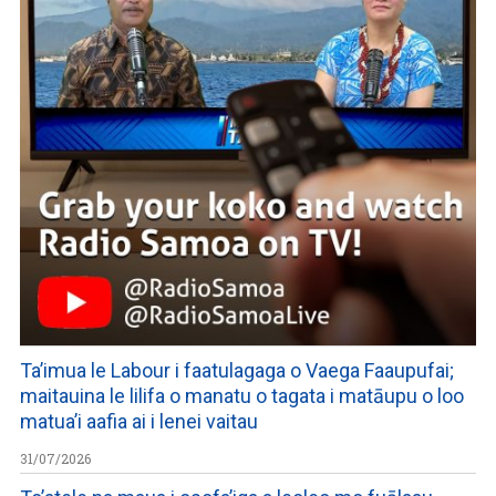
Ta’imua le Labour i faatulagaga o Vaega Faaupufai;
maitauina le lilifa o manatu o tagata i matāupu o loo
matua’i aafia ai i lenei vaitau
31/07/2026