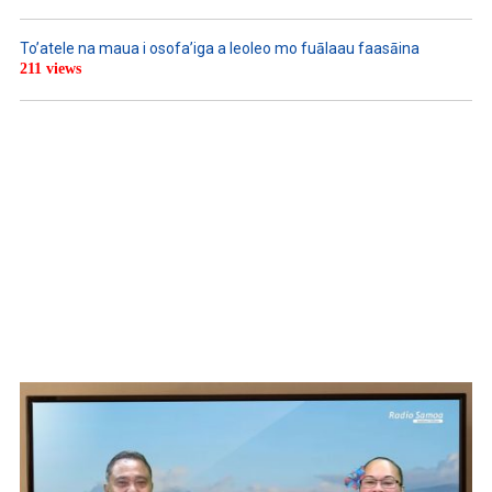
To’atele na maua i osofa’iga a leoleo mo fuālaau faasāina
211 views
WATCH ON YOUTUBE