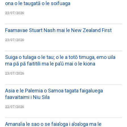
ona o le taugatā o le soifuaga
23/07/2026
Faamavae Stuart Nash mai le New Zealand First
23/07/2026
Suiga o tulaga o le tau; o le a totō timuga, emo uila
ma pā pā faititili ma le pa’ū mai o le kiona
23/07/2026
Asia e le Palemia o Samoa tagata faigaluega
faavaitaimi i Niu Sila
22/07/2026
Amana’ia le sao o se faia’oga i a’oa’oga ma le