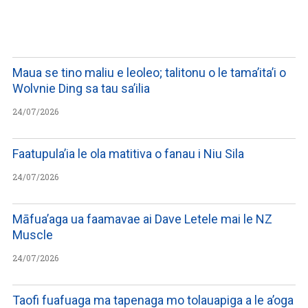
WATCH ON YOUTUBE
Maua se tino maliu e leoleo; talitonu o le tama’ita’i o
Wolvnie Ding sa tau sa’ilia
24/07/2026
Faatupula’ia le ola matitiva o fanau i Niu Sila
24/07/2026
Māfua’aga ua faamavae ai Dave Letele mai le NZ
Muscle
24/07/2026
Taofi fuafuaga ma tapenaga mo tolauapiga a le a’oga