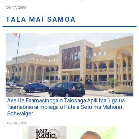
29/07/2026
TALA MAI SAMOA
Ave i le Faamasinoga o Talosaga Apili faai’uga ua
faamaonia ai moliaga o Petaia Setu ma Mahonri
Schwalger
06/08/2026