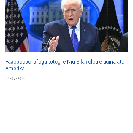
Faaopoopo lafoga totogi e Niu Sila i oloa e auina atu i
Amerika
24/07/2026