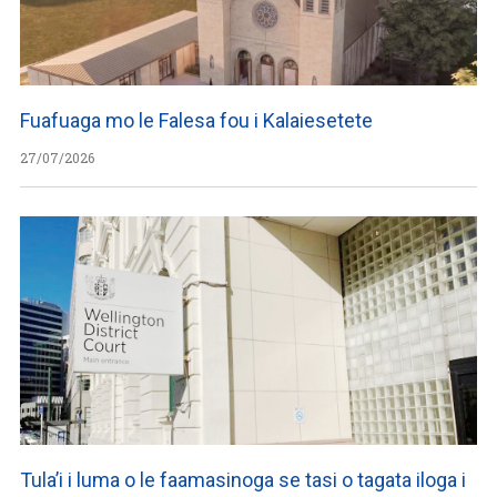
Fuafuaga mo le Falesa fou i Kalaiesetete
27/07/2026
Tula’i i luma o le faamasinoga se tasi o tagata iloga i