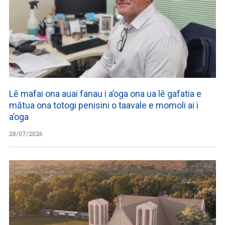
Lē mafai ona auai fanau i a’oga ona ua lē gafatia e
mātua ona totogi penisini o taavale e momoli ai i
a’oga
28/07/2026