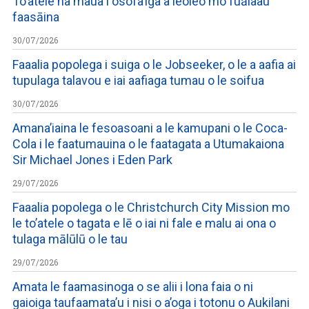
To’atele na maua i osofa’iga a leoleo mo fuālaau
faasāina
30/07/2026
Faaalia popolega i suiga o le Jobseeker, o le a aafia ai
tupulaga talavou e iai aafiaga tumau o le soifua
30/07/2026
Amana’iaina le fesoasoani a le kamupani o le Coca-
Cola i le faatumauina o le faatagata a Utumakaiona
Sir Michael Jones i Eden Park
29/07/2026
Faaalia popolega o le Christchurch City Mission mo
le to’atele o tagata e lē o iai ni fale e malu ai ona o
tulaga mālūlū o le tau
29/07/2026
Amata le faamasinoga o se alii i lona faia o ni
gaioiga taufaamata’u i nisi o a’oga i totonu o Aukilani