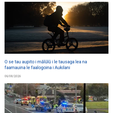
O se tau aupito i mālūlū i le tausaga lea na
faamauina le faalogoina i Aukilani
06/08/2026