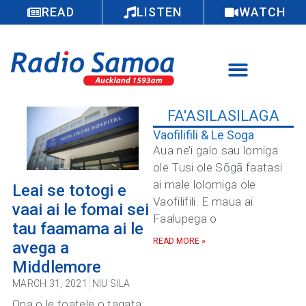
READ
LISTEN
WATCH
FA'ASILASILAGA
Vaofilifili & Le Soga
Aua ne’i galo sau lomiga
ole Tusi ole Sōgā faatasi
ai male lolomiga ole
Leai se totogi e
Vaofilifili. E maua ai
vaai ai le fomai sei
Faalupega o
tau faamama ai le
READ MORE »
avega a
Middlemore
MARCH 31, 2021
NIU SILA
Ona o le toatele o tagata