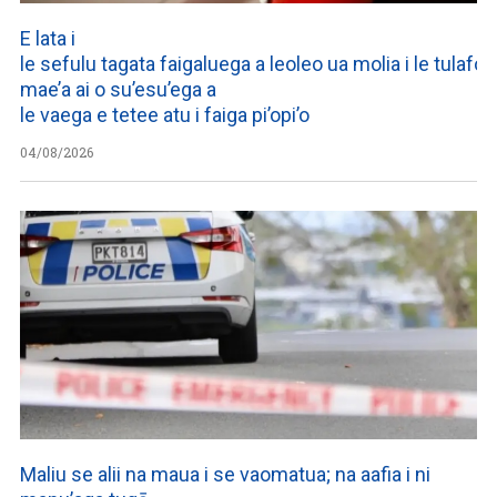
E lata i
le sefulu tagata faigaluega a leoleo ua molia i le tulafono
mae’a ai o su’esu’ega a
le vaega e tetee atu i faiga pi’opi’o
04/08/2026
Maliu se alii na maua i se vaomatua; na aafia i ni