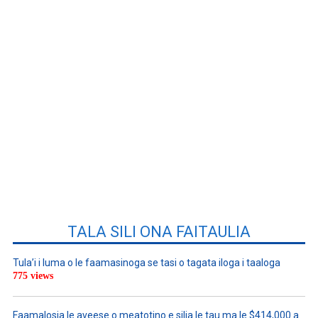
TALA SILI ONA FAITAULIA
Tula’i i luma o le faamasinoga se tasi o tagata iloga i taaloga
775 views
Faamalosia le aveese o meatotino e silia le tau ma le $414,000 a