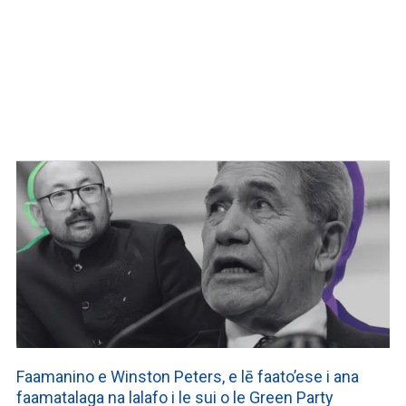
Faamanino e Winston Peters, e lē faato’ese i ana
faamatalaga na lalafo i le sui o le Green Party