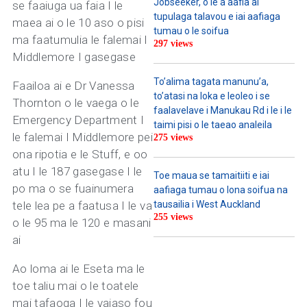
Jobseeker, o le a aafia ai
se faaiuga ua faia I le
tupulaga talavou e iai aafiaga
maea ai o le 10 aso o pisi
tumau o le soifua
ma faatumulia le falemai I
297 views
Middlemore I gasegase
To’alima tagata manunu’a,
Faailoa ai e Dr Vanessa
to’atasi na loka e leoleo i se
Thornton o le vaega o le
faalavelave i Manukau Rd i le i le
Emergency Department I
taimi pisi o le taeao analeila
le falemai I Middlemore pei
275 views
ona ripotia e le Stuff, e oo
atu I le 187 gasegase I le
Toe maua se tamaitiiti e iai
po ma o se fuainumera
aafiaga tumau o lona soifua na
tele lea pe a faatusa I le va
tausailia i West Auckland
255 views
o le 95 ma le 120 e masani
ai
Ao loma ai le Eseta ma le
toe taliu mai o le toatele
mai tafaoga I le vaiaso fou