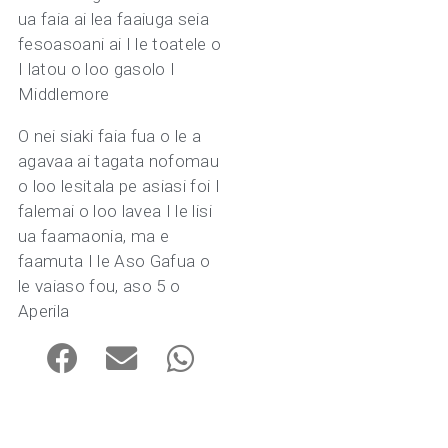
ua faia ai lea faaiuga seia
fesoasoani ai I le toatele o
I latou o loo gasolo I
Middlemore
O nei siaki faia fua o le a
agavaa ai tagata nofomau
o loo lesitala pe asiasi foi I
falemai o loo lavea I le lisi
ua faamaonia, ma e
faamuta I le Aso Gafua o
le vaiaso fou, aso 5 o
Aperila