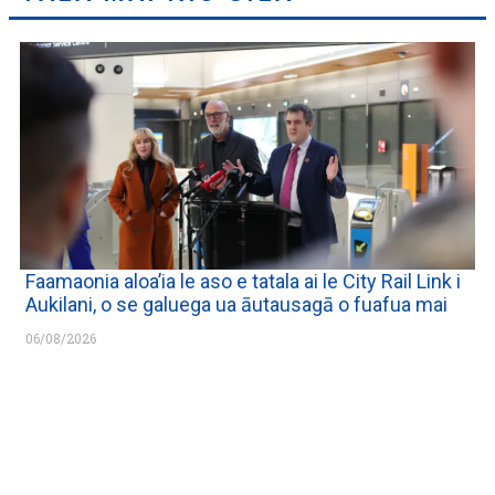
Faamaonia aloa’ia le aso e tatala ai le City Rail Link i
Aukilani, o se galuega ua āutausagā o fuafua mai
06/08/2026