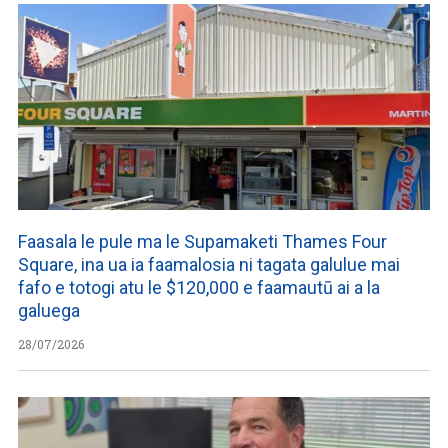
Faasala le pule ma le Supamaketi Thames Four
Square, ina ua ia faamalosia ni tagata galulue mai
fafo e totogi atu le $120,000 e faamautū ai a la
galuega
28/07/2026