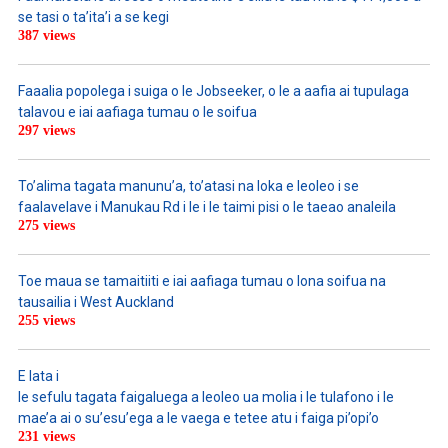
se tasi o ta’ita’i a se kegi
387 views
Faaalia popolega i suiga o le Jobseeker, o le a aafia ai tupulaga
talavou e iai aafiaga tumau o le soifua
297 views
To’alima tagata manunu’a, to’atasi na loka e leoleo i se
faalavelave i Manukau Rd i le i le taimi pisi o le taeao analeila
275 views
Toe maua se tamaitiiti e iai aafiaga tumau o lona soifua na
tausailia i West Auckland
255 views
E lata i
le sefulu tagata faigaluega a leoleo ua molia i le tulafono i le
mae’a ai o su’esu’ega a le vaega e tetee atu i faiga pi’opi’o
231 views