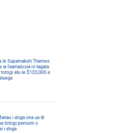
H ON YOUTUBE
WATCH ON YOUTUBE
ma le Supamaketi Thames
a ia faamalosia ni tagata
 totogi atu le $120,000 e
galuega
fanau i a’oga ona ua lē
a totogi penisini o
i i a’oga