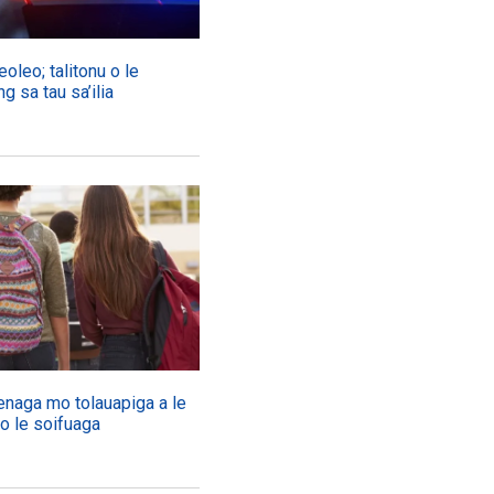
oleo; talitonu o le
g sa tau sa’ilia
enaga mo tolauapiga a le
 o le soifuaga