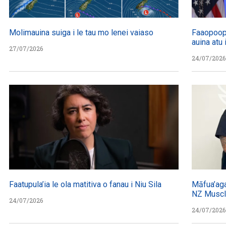
Molimauina suiga i le tau mo lenei vaiaso
Faaopoopo
auina atu
27/07/2026
24/07/2026
Faatupula’ia le ola matitiva o fanau i Niu Sila
Māfua’aga
NZ Musc
24/07/2026
24/07/2026