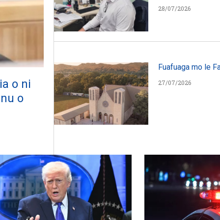
28/07/2026
Fuafuaga mo le Fa
ia o ni
27/07/2026
onu o