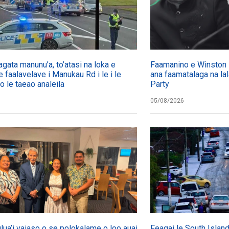
agata manunu’a, to’atasi na loka e
Faamanino e Winston P
e faalavelave i Manukau Rd i le i le
ana faamatalaga na lala
 o le taeao analeila
Party
05/08/2026
ulua’i vaiaso o se polokalame o loo auai mai
Feagai le South Islan