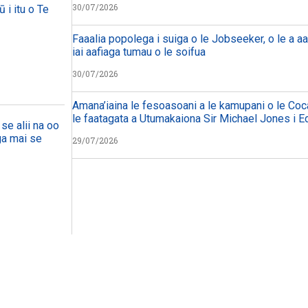
30/07/2026
ū i itu o Te
Faaalia popolega i suiga o le Jobseeker, o le a aa
iai aafiaga tumau o le soifua
30/07/2026
Amana’iaina le fesoasoani a le kamupani o le Coc
le faatagata a Utumakaiona Sir Michael Jones i E
se alii na oo
aga mai se
29/07/2026