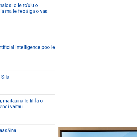
alosi o le to’ulu o
ala ma le feoa’iga o vaa
tificial Intelligence poo le
 Sila
maitauina le lilifa o
lenei vaitau
faasāina