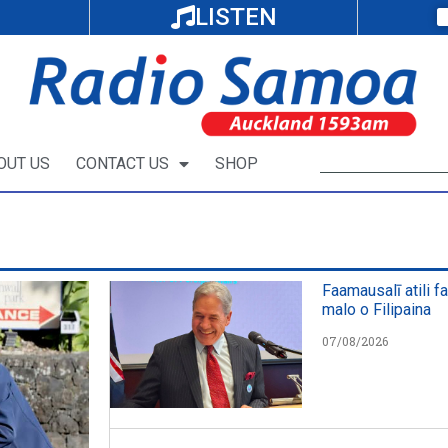
LISTEN
OUT US
CONTACT US
SHOP
Faamausalī atili f
malo o Filipaina
07/08/2026