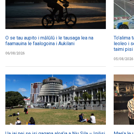
O se tau aupito i mālūlū i le tausaga lea na
To’alima t
faamauina le faalogoina i Aukilani
leoleo i s
taimi pisi
06/08/2026
05/08/2026
Ua iai nei se isi gagana aloa’ia a Niu Sila – Igilisi
Mae’a le 