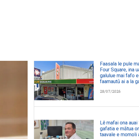
WATCH ON YOUTUBE
WATC
Faasala le pule 
Four Square, ina u
galulue mai fafo e
faamautū ai a la 
28/07/2026
Lē mafai ona auai 
gafatia e mātua on
taavale e momoli a