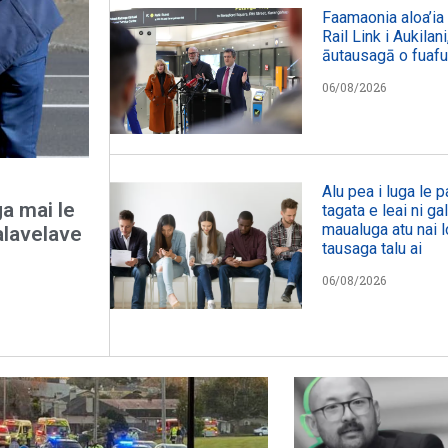
Faamaonia aloa’ia l
Rail Link i Aukilan
āutausagā o fuaf
06/08/2026
Alu pea i luga le
ga mai le
tagata e leai ni ga
maualuga atu nai l
alavelave
tausaga talu ai
06/08/2026