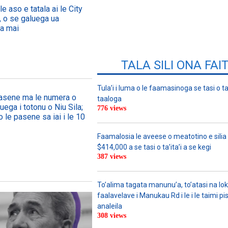
e aso e tatala ai le City
i, o se galuega ua
ua mai
TALA SILI ONA FAI
Tula’i i luma o le faamasinoga se tasi o ta
 pasene ma le numera o
taaloga
luega i totonu o Niu Sila;
776 views
o le pasene sa iai i le 10
Faamalosia le aveese o meatotino e silia 
$414,000 a se tasi o ta’ita’i a se kegi
387 views
To’alima tagata manunu’a, to’atasi na loka
faalavelave i Manukau Rd i le i le taimi pis
analeila
308 views