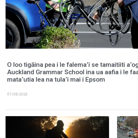
O loo tigāina pea i le falema’i se tamaitiiti a’o
Auckland Grammar School ina ua aafia i le fa
mata’utia lea na tula’i mai i Epsom
07/08/2026