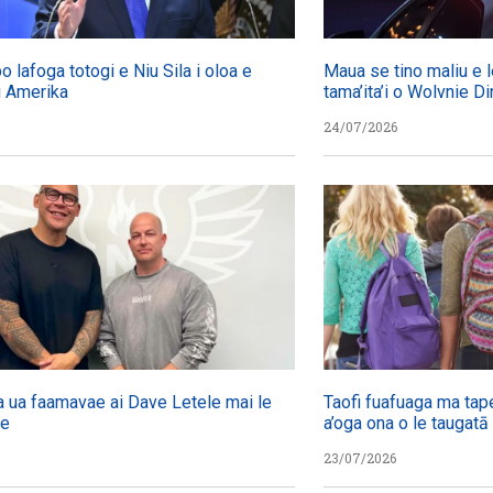
 lafoga totogi e Niu Sila i oloa e
Maua se tino maliu e le
 i Amerika
tama’ita’i o Wolvnie Din
24/07/2026
 ua faamavae ai Dave Letele mai le
Taofi fuafuaga ma tap
le
a’oga ona o le taugatā
23/07/2026