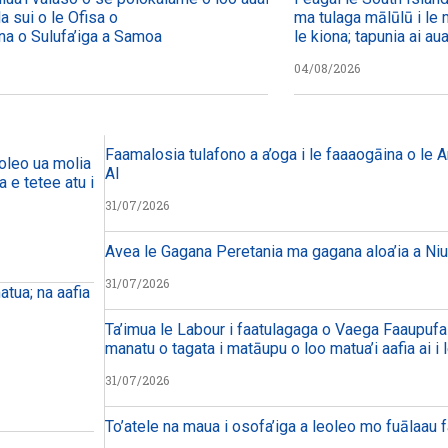
la sui o le Ofisa o
ma tulaga mālūlū i le m
na o Sulufa’iga a Samoa
le kiona; tapunia ai au
04/08/2026
Faamalosia tulafono a a’oga i le faaaogāina o le Ar
leo ua molia i le tulafono i le
AI
 e tetee atu i faiga pi’opi’o
31/07/2026
Avea le Gagana Peretania ma gagana aloa’ia a Niu
31/07/2026
atua; na aafia
Ta’imua le Labour i faatulagaga o Vaega Faaupufai; 
manatu o tagata i matāupu o loo matua’i aafia ai i 
31/07/2026
To’atele na maua i osofa’iga a leoleo mo fuālaau 