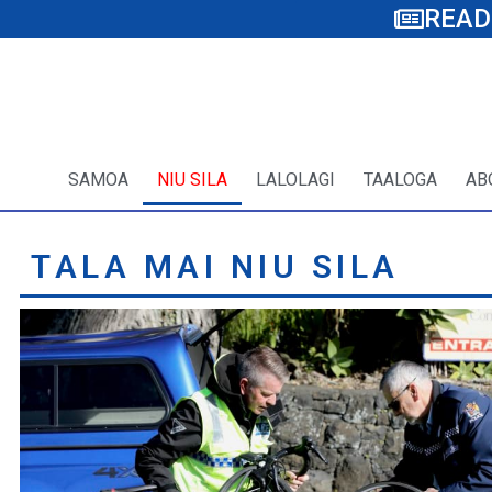
READ
SAMOA
NIU SILA
LALOLAGI
TAALOGA
AB
TALA MAI NIU SILA