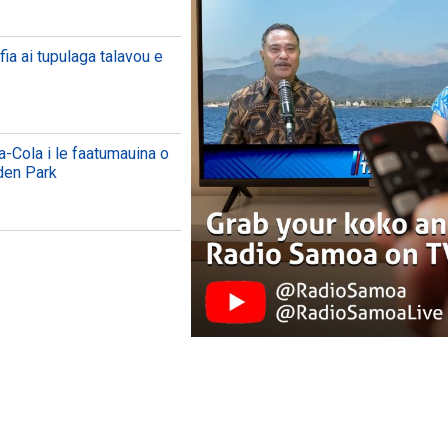
fia ai tupulaga talavou e
a-Cola i le faatumauina o
den Park