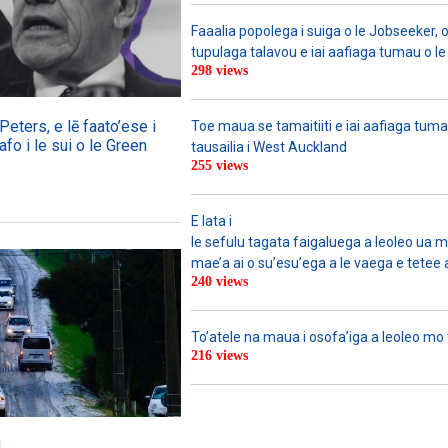
Faaalia popolega i suiga o le Jobseeker, o 
tupulaga talavou e iai aafiaga tumau o le
298 views
eters, e lē faato’ese i
Toe maua se tamaitiiti e iai aafiaga tuma
fo i le sui o le Green
tausailia i West Auckland
255 views
E lata i
le sefulu tagata faigaluega a leoleo ua mol
mae’a ai o su’esu’ega a le vaega e tetee at
240 views
To’atele na maua i osofa’iga a leoleo mo
216 views
d