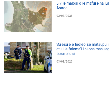
5.7 le malosi o le mafui’e na lūl
Araroa
03/08/2026
Su’esu’e e leoleo se matāupu i 
atu i le falema’i i ni ona manu’
laaumalosi
03/08/2026