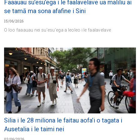
Faaauau su’esu’ega i le faalavelave ua maliliu ai
se tamā ma sona afafine i Sini
15/06/2026
O loo faaauau nei su’esu’ega a leoleo i le faalavelave
Silia i le 28 miliona le faitau aofa’i o tagata i
Ausetalia i le taimi nei
02/06/2026