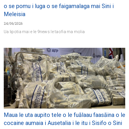
o se pomu i luga o se faigamalaga mai Sini i
Meleisia
24/06/2026
Ua lipotia mai e le 9news le taofia ma molia
Maua le uta aupito tele o le fuālaau faasāina o le
cocaine aumaia i Ausetalia i le itu i Sisifo o Sini