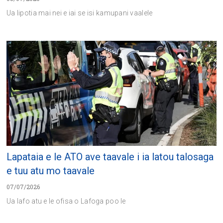
Ua lipotia mai nei e iai se isi kamupani vaalele
Lapataia e le ATO ave taavale i ia latou talosaga
e tuu atu mo taavale
07/07/2026
Ua lafo atu e le ofisa o Lafoga poo le