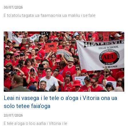
30/07/2026
E to’atolu tagata ua faamaonia ua maliliu i se fale
Leai ni vasega i le tele o a’oga i Vitoria ona ua
solo tetee faia’oga
23/07/2026
E tele a’oga o loo aafia i Vitoria i le