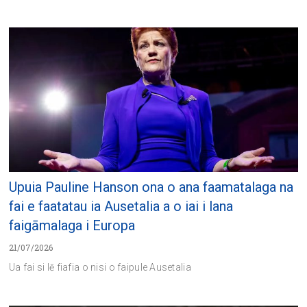
Upuia Pauline Hanson ona o ana faamatalaga na
fai e faatatau ia Ausetalia a o iai i lana
faigāmalaga i Europa
21/07/2026
Ua fai si lē fiafia o nisi o faipule Ausetalia