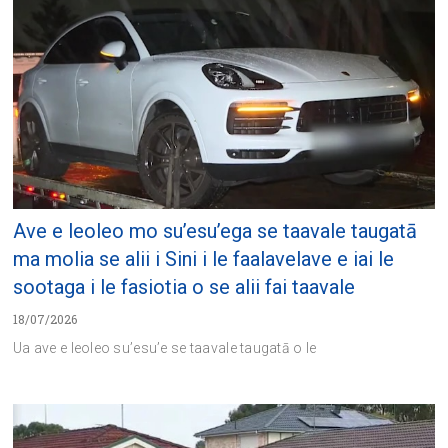
Ave e leoleo mo su’esu’ega se taavale taugatā
ma molia se alii i Sini i le faalavelave e iai le
sootaga i le fasiotia o se alii fai taavale
18/07/2026
Ua ave e leoleo su’esu’e se taavale taugatā o le