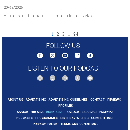
20/05/2026
E to’atasi ua faamaonia ua maliu i le faalavelave i
1
2
3
…
94
FOLLOW US
LISTEN TO OUR PODCAST
ABOUT US
ADVERTISING
ADVERTISING GUIDELINES
CONTACT
REVIEWS
PROFILES
SAMOA
NIU SILA
AUSETALIA
TAALOGA
LALOLAGI
PASEFIKA
PODCASTS
PROGRAMMES
BIRTHDAY WISHES
COMPETITION
PRIVACY POLICY
TERMS AND CONDITIONS