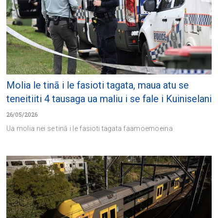
Molia le tinā i le fasioti tagata, maua atu se
teneitiiti 4 tausaga ua maliu i se fale i Kuiniselani
26/05/2026
Ua molia nei se tinā i le fasioti tagata faamoemoeina