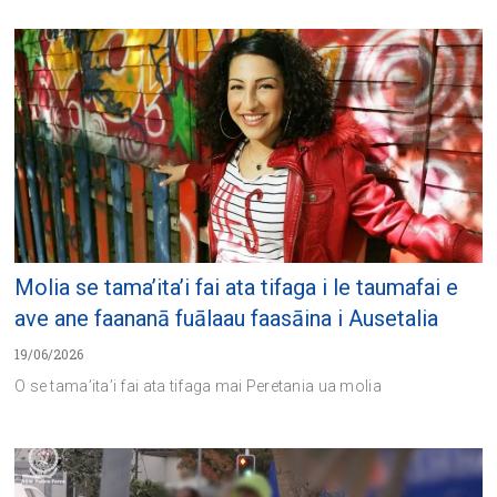
Molia se tama’ita’i fai ata tifaga i le taumafai e
ave ane faananā fuālaau faasāina i Ausetalia
19/06/2026
O se tama’ita’i fai ata tifaga mai Peretania ua molia