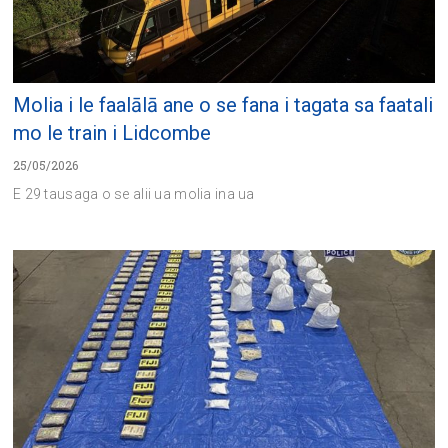
Molia i le faalālā ane o se fana i tagata sa faatali
mo le train i Lidcombe
25/05/2026
E 29 tausaga o se alii ua molia ina ua