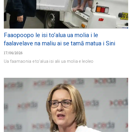
Faaopoopo le isi to’alua ua molia i le
faalavelave na maliu ai se tamā matua i Sini
17/06/2026
Ua faamaonia e to’alua isi alii ua molia e leoleo