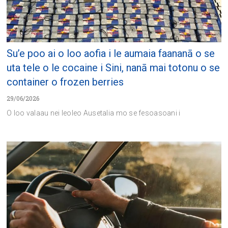
Su’e poo ai o loo aofia i le aumaia faananā o se
uta tele o le cocaine i Sini, nanā mai totonu o se
container o frozen berries
29/06/2026
O loo valaau nei leoleo Ausetalia mo se fesoasoani i