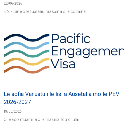
22/06/2026
E 2.7 tane o le fuālaau faasāina o le cocaine
Lē aofia Vanuatu i le lisi a Ausetalia mo le PEV
2026-2027
19/06/2026
O le aso muamua o le masina fou o Iulai