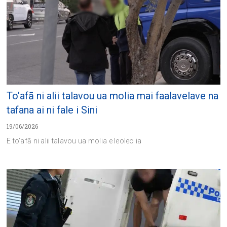
To’afā ni alii talavou ua molia mai faalavelave na
tafana ai ni fale i Sini
19/06/2026
E to’afā ni alii talavou ua molia e leoleo ia