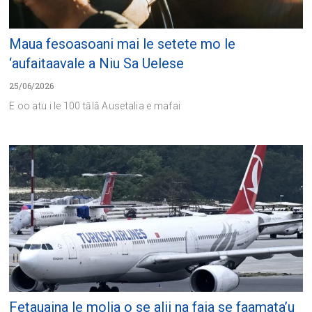
Maua fesoasoani mai le setete mo le
‘aufaitaavale a Niu Sa Uelese
25/06/2026
E oo atu i le 100 tālā Ausetalia e mafai
Fetauaina le molia o se alii na faia se faamata’u