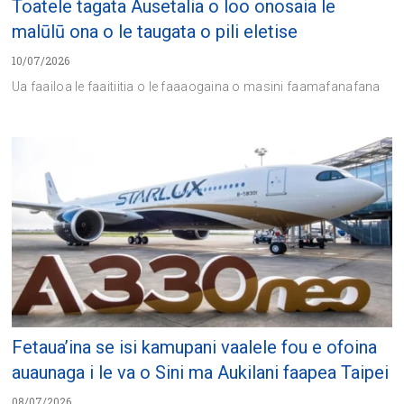
Toatele tagata Ausetalia o loo onosaia le
malūlū ona o le taugata o pili eletise
10/07/2026
Ua faailoa le faaitiitia o le faaaogaina o masini faamafanafana
Fetaua’ina se isi kamupani vaalele fou e ofoina
auaunaga i le va o Sini ma Aukilani faapea Taipei
08/07/2026