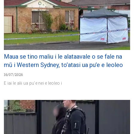
Maua se tino maliu i le alataavale o se fale na
mū i Western Sydney, to’atasi ua pu’e e leoleo
16/07/2026
E iai le alii ua pu’e nei e leoleo i