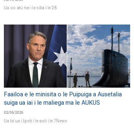
Ua oo atu nei i le silia i le 28
Faailoa e le minisita o le Puipuiga a Ausetalia
suiga ua iai i le maliega ma le AUKUS
02/06/2026
Ua ta’ua i lipoti i le asō i le 7News