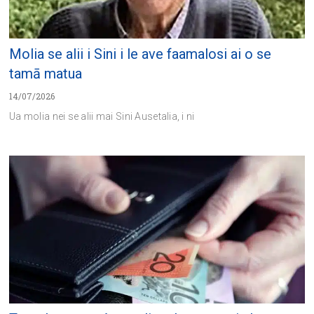
Molia se alii i Sini i le ave faamalosi ai o se
tamā matua
14/07/2026
Ua molia nei se alii mai Sini Ausetalia, i ni