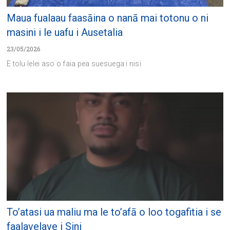
Maua fualaau faasāina o nanā mai totonu o ni
masini i le uafu i Ausetalia
23/05/2026
E tolu lelei aso o faia pea suesuega i nisi
To’atasi ua maliu ma le to’afā o loo togafitia i se
faalavelave i Sini