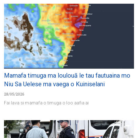
Mamafa timuga ma loulouā le tau fautuaina mo
Niu Sa Uelese ma vaega o Kuiniselani
28/05/2026
Fai lava si mamafa o timuga o loo aafia ai