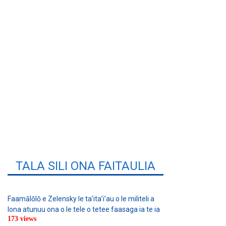
TALA SILI ONA FAITAULIA
Faamālōlō e Zelensky le ta’ita’i’au o le militeli a
lona atunuu ona o le tele o tetee faasaga ia te ia
173 views