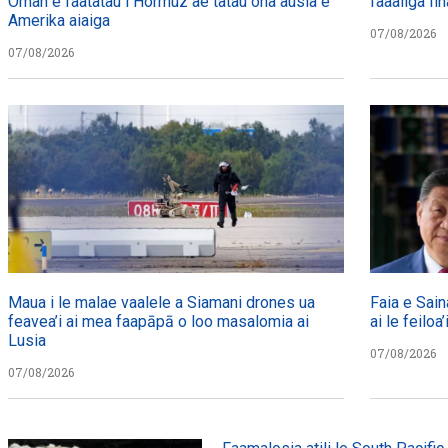
Oman e faatatau i Hormuz ae tatau ona ausia e
faaaliga fin
Amerika aiaiga
07/08/2026
07/08/2026
Maua i le malae vaalele a Siamani drones ua
Faia e Sain
feavea’i ai mea faapāpā o loo masalomia ai
ai le feiloa’
Lusia
07/08/2026
07/08/2026