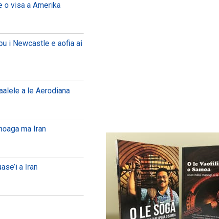
e o visa a Amerika
pu i Newcastle e aofia ai
vaalele a le Aerodiana
anoaga ma Iran
ase’i a Iran