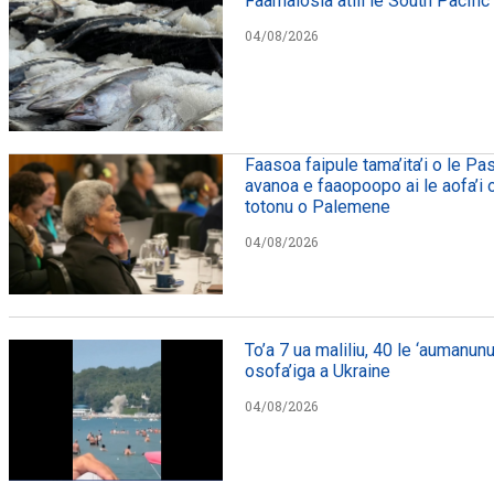
Faamalosia atili le South Pacific
04/08/2026
Faasoa faipule tama’ita’i o le Pa
avanoa e faaopoopo ai le aofa’i o 
totonu o Palemene
04/08/2026
To’a 7 ua maliliu, 40 le ‘aumanunu
osofa’iga a Ukraine
04/08/2026