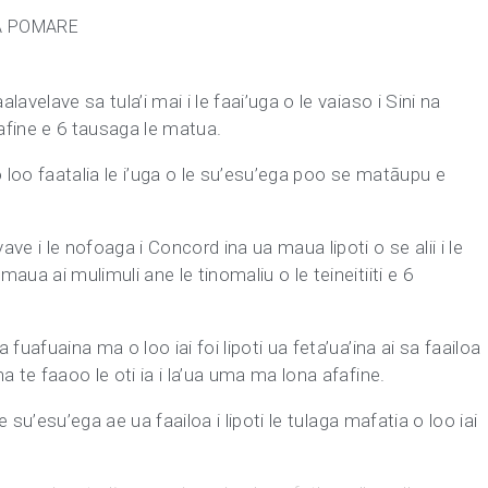
A POMARE
lavelave sa tula’i mai i le faai’uga o le vaiaso i Sini na
afine e 6 tausaga le matua.
 o loo faatalia le i’uga o le su’esu’ega poo se matāupu e
e i le nofoaga i Concord ina ua maua lipoti o se alii i le
maua ai mulimuli ane le tinomaliu o le teineitiiti e 6
 fuafuaina ma o loo iai foi lipoti ua feta’ua’ina ai sa faailoa
na te faaoo le oti ia i la’ua uma ma lona afafine.
 le su’esu’ega ae ua faailoa i lipoti le tulaga mafatia o loo iai