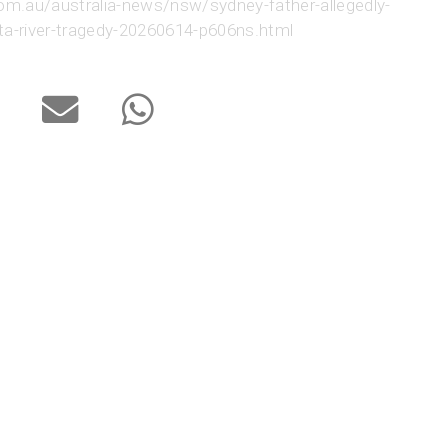
om.au/australia-news/nsw/sydney-father-allegedly-
ta-river-tragedy-20260614-p606ns.html