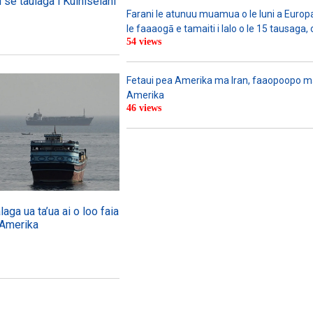
i se taulaga i Kuiniselani
Farani le atunuu muamua o le Iuni a Europa
le faaaogā e tamaiti i lalo o le 15 tausaga, 
54 views
Fetaui pea Amerika ma Iran, faaopoopo m
Amerika
46 views
ga ua ta’ua ai o loo faia
 Amerika