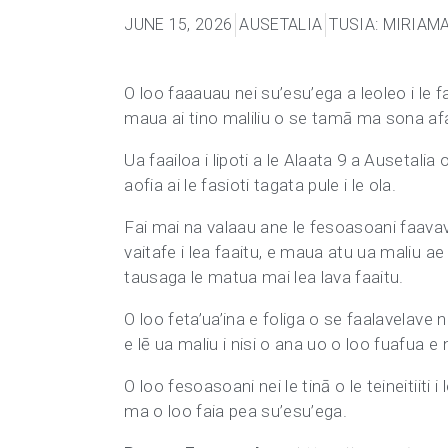
JUNE 15, 2026
AUSETALIA
TUSIA: MIRIAM
O loo faaauau nei su’esu’ega a leoleo i le faa
maua ai tino maliliu o se tamā ma sona af
Ua faailoa i lipoti a le Alaata 9 a Ausetalia
aofia ai le fasioti tagata pule i le ola.
Fai mai na valaau ane le fesoasoani faavavav
vaitafe i lea faaitu, e maua atu ua maliu ae 
tausaga le matua mai lea lava faaitu.
O loo feta’ua’ina e foliga o se faalavelave na
e lē ua maliu i nisi o ana uo o loo fuafua e 
O loo fesoasoani nei le tinā o le teineitiiti i
ma o loo faia pea su’esu’ega.