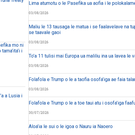
 Tuna Treaty
Lima atumotu o le Pasefika ua aofia i le polokalam
03/08/2026
Maliu le 13 tausaga le matua i se faalavelave na tu
se taavale gaoi
03/08/2026
sefika mo ni
tama’ita’i i
To’a 11 tulisi mai Europa ua maliliu ina ua lavea le 
03/08/2026
Folafola e Trump o le a taofia osofa’iga ae faia tal
03/08/2026
’a a Lusia i
Folafola e Trump o le a toe taui atu i osofa’iga faafu
30/07/2026
Aloa’ia le sui o le igoa o Nauru ia Naoero