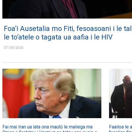
Foa’i Ausetalia mo Fiti, fesoasoani i le tali
le to’atele o tagata ua aafia i le HIV
07/08/2026
Fai mai Iran ua lata ona mautū le maliega ma
Faailoa le a