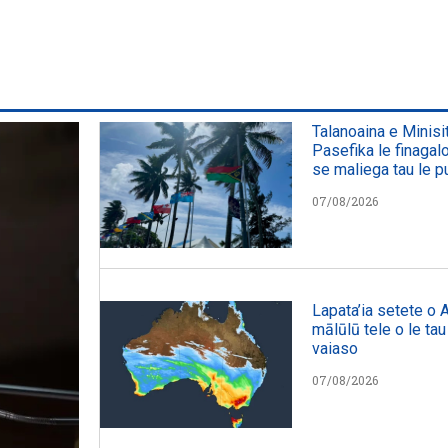
Talanoaina e Minisit
Pasefika le finaga
se maliega tau le pu
07/08/2026
Lapata’ia setete o Au
mālūlū tele o le tau i
vaiaso
07/08/2026