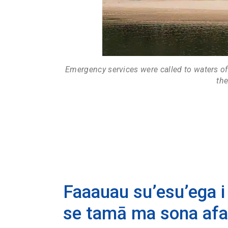
Emergency services were called to waters of
the
Faaauau su’esu’ega i 
se tamā ma sona afaf