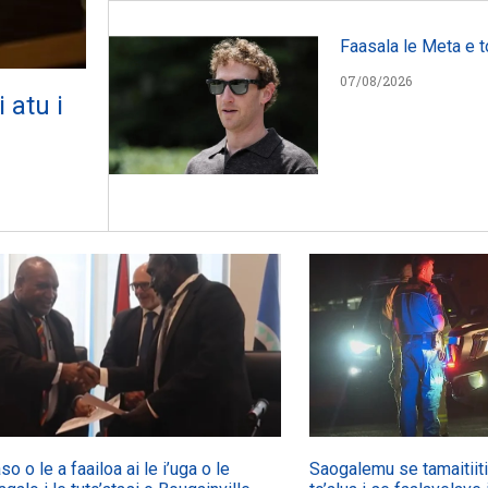
Faasala le Meta e t
07/08/2026
 atu i
so o le a faailoa ai le i’uga o le
Saogalemu se tamaitiiti 