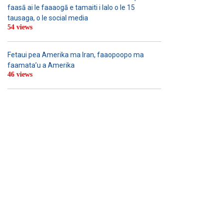
faasā ai le faaaogā e tamaiti i lalo o le 15
tausaga, o le social media
54 views
Fetaui pea Amerika ma Iran, faaopoopo ma
faamata’u a Amerika
46 views