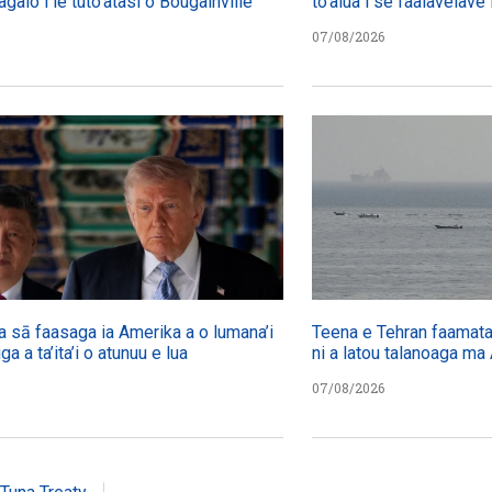
agalo i le tuto’atasi o Bougainville
to’alua i se faalavelave 
07/08/2026
a sā faasaga ia Amerika a o lumana’i
Teena e Tehran faamatala
iga a ta’ita’i o atunuu e lua
ni a latou talanoaga ma
07/08/2026