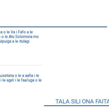
a o le Va i Fafo a le
lo o le Atu Solomona mo
ipuiga a le itulagi
setalia o le a aafia i le
 le aga’i i le faai’uga o le
TALA SILI ONA FAIT