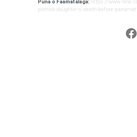
Puna o Faamatalaga:
https://www.nine.c
plotted-daughter-s-death-before-parramat