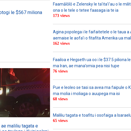
Faamālōlō e Zelensky le ta’ita’i’au o le mili
ona o le tele o tetee faasaga ia te ia
otogi le $567 miliona
173 views
Agina popolega i le faifaitetele o le taua 
aemaise le aofa’i o fitafita Amerika ua mali
162 views
Faailoa e Hegseth ua oo i le $37.5 piliona le
ma Iran, ae mana’omia pea nisi tupe
76 views
Pue e leoleo se tasi sa avea ma faipule o 
ma molia i moliaga o auupega ma isi
68 views
Maliliu tagata e toafitu i osofaiga a Isarael
65 views
ae maliliu tagata e