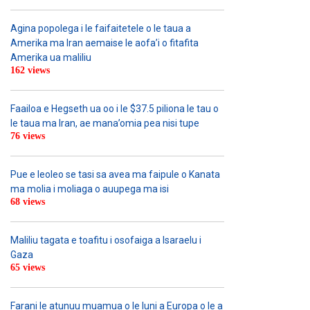
Agina popolega i le faifaitetele o le taua a
Amerika ma Iran aemaise le aofa’i o fitafita
Amerika ua maliliu
162 views
Faailoa e Hegseth ua oo i le $37.5 piliona le tau o
le taua ma Iran, ae mana’omia pea nisi tupe
76 views
Pue e leoleo se tasi sa avea ma faipule o Kanata
ma molia i moliaga o auupega ma isi
68 views
Maliliu tagata e toafitu i osofaiga a Isaraelu i
Gaza
65 views
Farani le atunuu muamua o le Iuni a Europa o le a