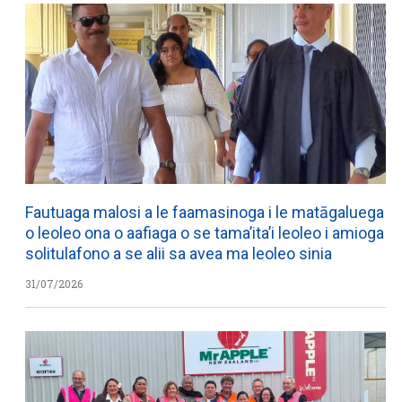
Fautuaga malosi a le faamasinoga i le matāgaluega
o leoleo ona o aafiaga o se tama’ita’i leoleo i amioga
solitulafono a se alii sa avea ma leoleo sinia
31/07/2026