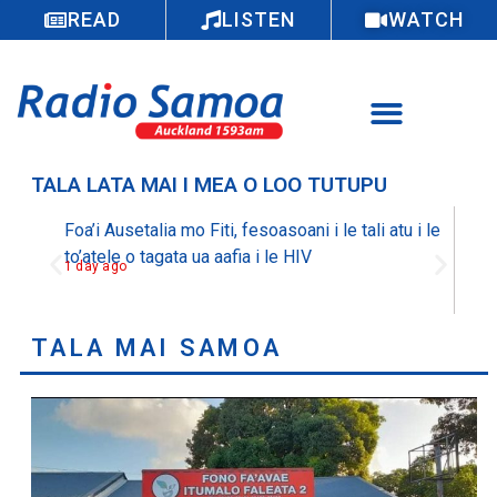
READ
LISTEN
WATCH
TALA LATA MAI I MEA O LOO TUTUPU
Foa’i Ausetalia mo Fiti, fesoasoani i le tali atu i le
Tala
to’atele o tagata ua aafia i le HIV
le 
1 day ago
le p
1 da
TALA MAI SAMOA