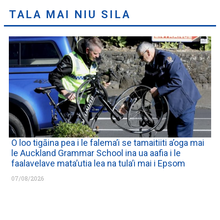
TALA MAI NIU SILA
O loo tigāina pea i le falema’i se tamaitiiti a’oga mai
le Auckland Grammar School ina ua aafia i le
faalavelave mata’utia lea na tula’i mai i Epsom
07/08/2026