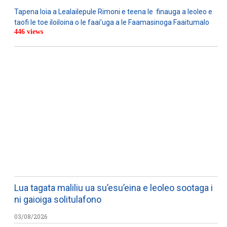
Tapena loia a Lealailepule Rimoni e teena le finauga a leoleo e
taofi le toe iloiloina o le faai’uga a le Faamasinoga Faaitumalo
446 views
WATCH ON YOUTUBE
Lua tagata maliliu ua su’esu’eina e leoleo sootaga i
ni gaioiga solitulafono
03/08/2026