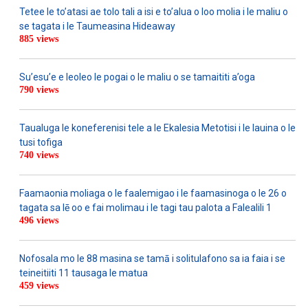
Tetee le to’atasi ae tolo tali a isi e to’alua o loo molia i le maliu o
se tagata i le Taumeasina Hideaway
885 views
Su’esu’e e leoleo le pogai o le maliu o se tamaititi a’oga
790 views
Taualuga le koneferenisi tele a le Ekalesia Metotisi i le lauina o le
tusi tofiga
740 views
Faamaonia moliaga o le faalemigao i le faamasinoga o le 26 o
tagata sa lē oo e fai molimau i le tagi tau palota a Falealili 1
496 views
Nofosala mo le 88 masina se tamā i solitulafono sa ia faia i se
teineitiiti 11 tausaga le matua
459 views