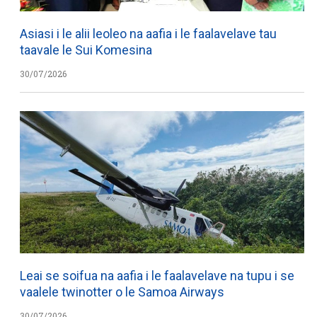
Asiasi i le alii leoleo na aafia i le faalavelave tau
taavale le Sui Komesina
30/07/2026
Leai se soifua na aafia i le faalavelave na tupu i se
vaalele twinotter o le Samoa Airways
30/07/2026