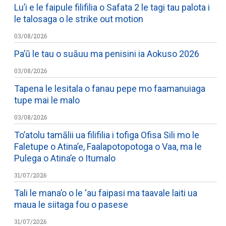
Lu’i e le faipule filifilia o Safata 2 le tagi tau palota i
le talosaga o le strike out motion
03/08/2026
Pa’ū le tau o suāuu ma penisini ia Aokuso 2026
03/08/2026
Tapena le lesitala o fanau pepe mo faamanuiaga
tupe mai le malo
03/08/2026
To’atolu tamālii ua filifilia i tofiga Ofisa Sili mo le
Faletupe o Atina’e, Faalapotopotoga o Vaa, ma le
Pulega o Atina’e o Itumalo
31/07/2026
Tali le mana’o o le ‘au faipasi ma taavale laiti ua
maua le siitaga fou o pasese
31/07/2026