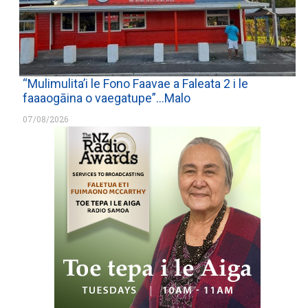
“Mulimulita’i le Fono Faavae a Faleata 2 i le
faaaogāina o vaegatupe”…Malo
07/08/2026