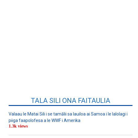
TALA SILI ONA FAITAULIA
Valaau le Matai Sili i se tamālii sa lauiloa ai Samoa i le lalolagi i
piiga faapolofesa a le WWF i Amerika
1.3k views