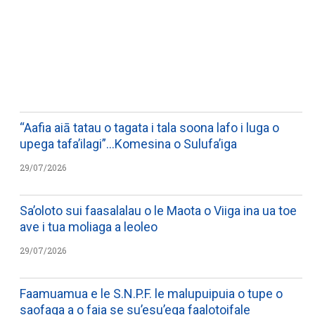
WATCH ON YOUTUBE
“Aafia aiā tatau o tagata i tala soona lafo i luga o
upega tafa’ilagi”…Komesina o Sulufa’iga
29/07/2026
Sa’oloto sui faasalalau o le Maota o Viiga ina ua toe
ave i tua moliaga a leoleo
29/07/2026
Faamuamua e le S.N.P.F. le malupuipuia o tupe o
saofaga a o faia se su’esu’ega faalotoifale