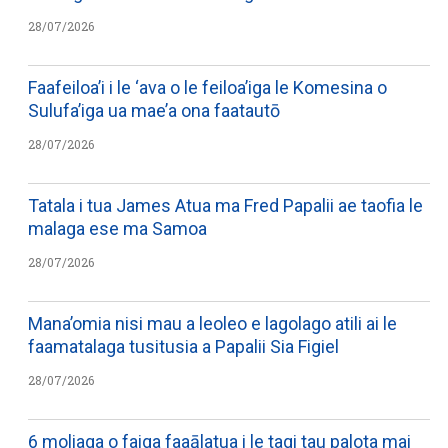
28/07/2026
Faafeiloa’i i le ‘ava o le feiloa’iga le Komesina o
Sulufa’iga ua mae’a ona faatautō
28/07/2026
Tatala i tua James Atua ma Fred Papalii ae taofia le
malaga ese ma Samoa
28/07/2026
Mana’omia nisi mau a leoleo e lagolago atili ai le
faamatalaga tusitusia a Papalii Sia Figiel
28/07/2026
6 moliaga o faiga faaālatua i le tagi tau palota mai