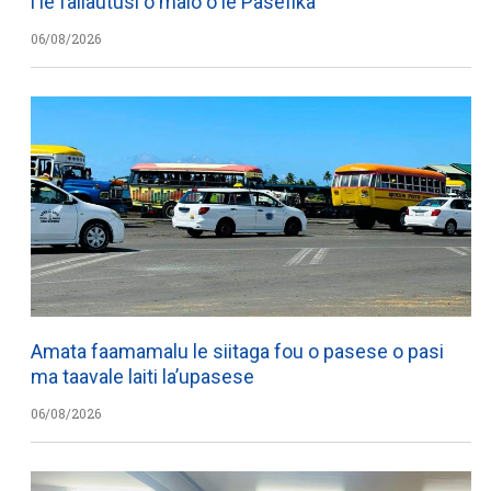
i le failautusi o malo o le Pasefika
06/08/2026
Amata faamamalu le siitaga fou o pasese o pasi
ma taavale laiti la’upasese
06/08/2026