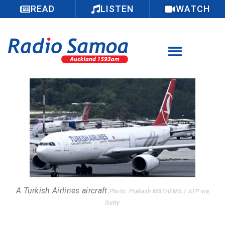
READ
LISTEN
WATCH
A Turkish Airlines aircraft.
Photo: Prakash MATHEMA / AFP via
Getty