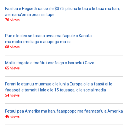
Faailoa e Hegseth ua oo i le $37.5 piliona le tau o le taua ma Iran,
ae mana’omia pea nisi tupe
76 views
Pue e leoleo se tasi sa avea ma faipule o Kanata
ma molia i moliaga o auupega ma isi
68 views
Maliliu tagata e toafitu i osofaiga a Isaraelu i Gaza
65 views
Farani le atunuu muamua o le Iuni a Europa o le a faasā ai le
faaaogā e tamaiti i lalo o le 15 tausaga, o le social media
54 views
Fetaui pea Amerika ma Iran, faaopoopo ma faamata’u a Amerika
46 views