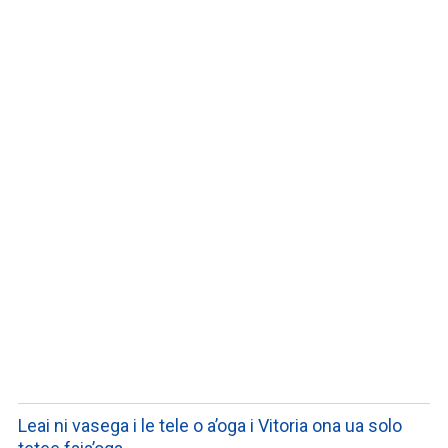
LISTEN TO PODCASTS
Leai ni vasega i le tele o a’oga i Vitoria ona ua solo