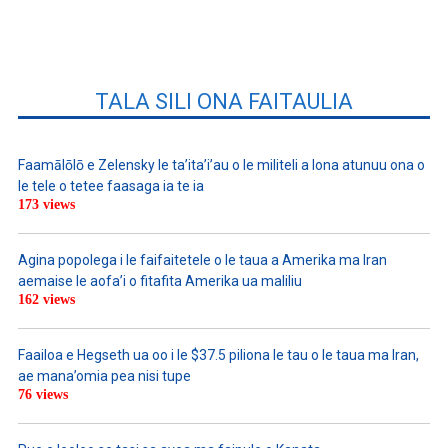
TALA SILI ONA FAITAULIA
Faamālōlō e Zelensky le ta’ita’i’au o le militeli a lona atunuu ona o
le tele o tetee faasaga ia te ia
173 views
Agina popolega i le faifaitetele o le taua a Amerika ma Iran
aemaise le aofa’i o fitafita Amerika ua maliliu
162 views
Faailoa e Hegseth ua oo i le $37.5 piliona le tau o le taua ma Iran,
ae mana’omia pea nisi tupe
76 views