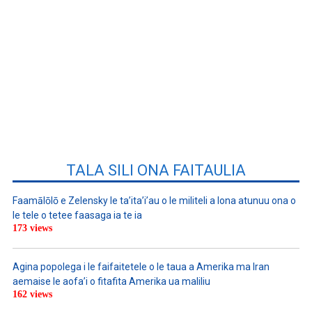
TALA SILI ONA FAITAULIA
Faamālōlō e Zelensky le ta’ita’i’au o le militeli a lona atunuu ona o
le tele o tetee faasaga ia te ia
173 views
Agina popolega i le faifaitetele o le taua a Amerika ma Iran
aemaise le aofa’i o fitafita Amerika ua maliliu
162 views