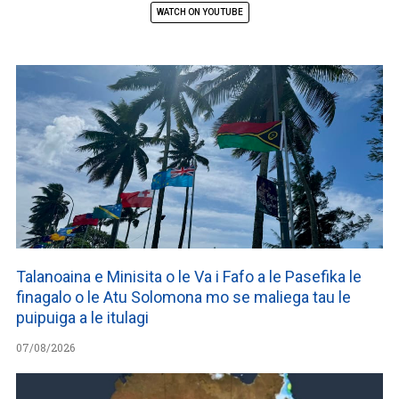
WATCH ON YOUTUBE
Talanoaina e Minisita o le Va i Fafo a le Pasefika le
finagalo o le Atu Solomona mo se maliega tau le
puipuiga a le itulagi
07/08/2026