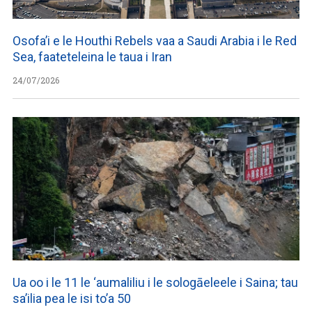
Osofa’i e le Houthi Rebels vaa a Saudi Arabia i le Red
Sea, faateteleina le taua i Iran
24/07/2026
Ua oo i le 11 le ‘aumaliliu i le sologāeleele i Saina; tau
sa’ilia pea le isi to’a 50