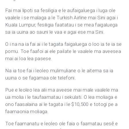
Fai mai lipoti sa fesiligia e le aufaigaluega i luga ole
vaalele i se malaga a le Turkish Airline mai Sini agai i
Kuala Lumpur, fesiligia faatatau i se mea faigaluega
sa ia uuina ao sauni le vaa e agai ese ma Sini.
O i na na ia fai ai i le tagata faigaluega o loo ia te ia se
pomu. Toe faafoi ai ele pailate le vaalele ma aveesea
mai ai loa lea pasese.
Na ia toe fai i leoleo mulimuliane o le aitema sa ia
uuina o se fagamaa ole telefoni.
Pue e leoleo lea alii ma aveese mai male vaalele ma
ua molia i le taufaamatau i sekulati. O lea moliaga e
ono faasalaina ai le tagata i le $10,500 e totogi pe a
faamaonia moliaga.
Toe faamanatu e leoleo ole faia o faamatau sesē e