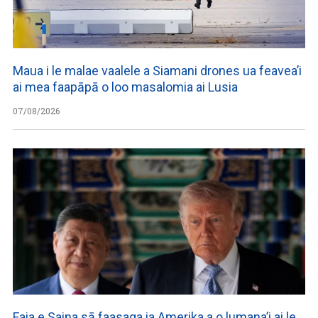
Maua i le malae vaalele a Siamani drones ua feavea’i
ai mea faapāpā o loo masalomia ai Lusia
07/08/2026
Faia e Saina sā faasaga ia Amerika a o lumana’i ai le