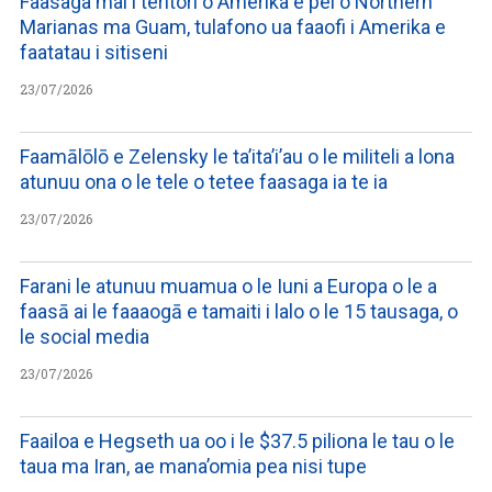
Faasaga mai i teritori o Amerika e pei o Northern
Marianas ma Guam, tulafono ua faaofi i Amerika e
faatatau i sitiseni
23/07/2026
Faamālōlō e Zelensky le ta’ita’i’au o le militeli a lona
atunuu ona o le tele o tetee faasaga ia te ia
23/07/2026
Farani le atunuu muamua o le Iuni a Europa o le a
faasā ai le faaaogā e tamaiti i lalo o le 15 tausaga, o
le social media
23/07/2026
Faailoa e Hegseth ua oo i le $37.5 piliona le tau o le
taua ma Iran, ae mana’omia pea nisi tupe