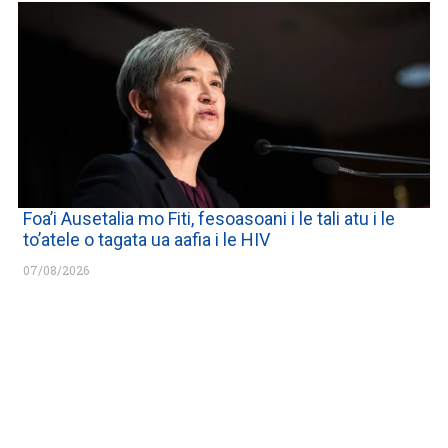
Foa’i Ausetalia mo Fiti, fesoasoani i le tali atu i le
to’atele o tagata ua aafia i le HIV
07/08/2026