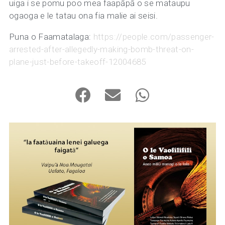
uiga i se pomu poo mea faapāpā o se mataupu
ogaoga e le tatau ona fia malie ai seisi.
Puna o Faamatalaga:
https://people.com/passenger-
arrested-after-allegedly-making-bomb-threat-on-
plane-just-before-takeoff-12004685