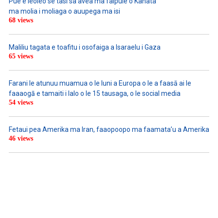
Pue e leoleo se tasi sa avea ma faipule o Kanata
ma molia i moliaga o auupega ma isi
68 views
Maliliu tagata e toafitu i osofaiga a Isaraelu i Gaza
65 views
Farani le atunuu muamua o le Iuni a Europa o le a faasā ai le
faaaogā e tamaiti i lalo o le 15 tausaga, o le social media
54 views
Fetaui pea Amerika ma Iran, faaopoopo ma faamata’u a Amerika
46 views