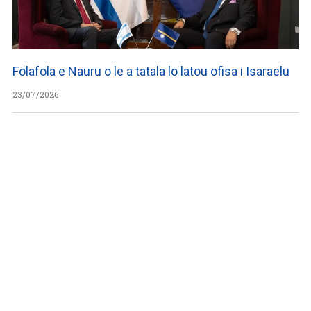
Folafola e Nauru o le a tatala lo latou ofisa i Isaraelu
23/07/2026