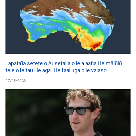
Lapata’ia setete o Ausetalia o le a aafia i le mālūlū
tele o le tau i le aga’i i le faai’uga o le vaiaso
07/08/2026