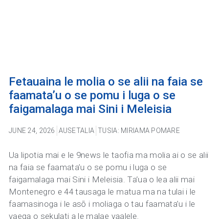
Fetauaina le molia o se alii na faia se
faamata’u o se pomu i luga o se
faigamalaga mai Sini i Meleisia
JUNE 24, 2026
AUSETALIA
TUSIA: MIRIAMA POMARE
Ua lipotia mai e le 9news le taofia ma molia ai o se alii
na faia se faamata’u o se pomu i luga o se
faigamalaga mai Sini i Meleisia. Ta’ua o lea alii mai
Montenegro e 44 tausaga le matua ma na tulai i le
faamasinoga i le asō i moliaga o tau faamata’u i le
vaega o sekulati a le malae vaalele.