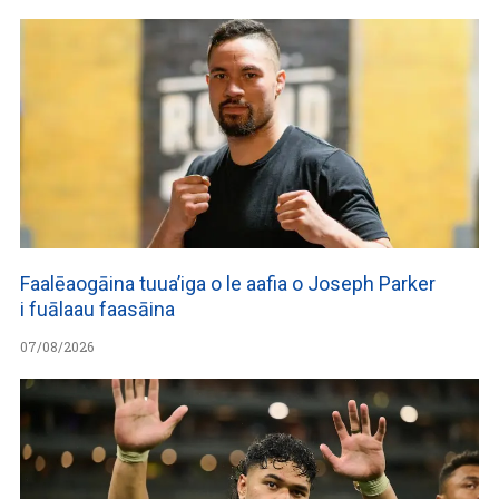
Faalēaogāina tuua’iga o le aafia o Joseph Parker
i fuālaau faasāina
07/08/2026