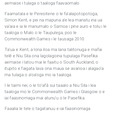
aemaise i tulaga o taaloga faavaomalo.
Faamatala e le Peresitene o le fa’alapotopotoga,
Simon Kent, e pei na mapuna a’e lea manatu ina ua
va’aia e ia le manumalo o Samoa i pine auro e tolu i le
taaloga o Malo o le Taupulega, poo le
Commonwealth Games i le tausaga 2010.
Ta’ua e Kent, a lona iloa ma lana talitonuga e mafai
telē e Niu Sila ona lagolagoina tupulaga Pasefika
aemaise i latou mai le faaitu o South Auckland, o
itupito e faigata lava ona maua se avanoa i alagao’a
ma tulaga o a’oa’oga mo ia taaloga.
I le taimi nei, o le to’afā sui taaalo a Niu Sila i lea
taaloga mo le Commonwealth Games i Glasgow o e
iai faasinomaga mai atunu’u o le Pasefika.
Faaalia le tele o tagatanuu e iai faasinomaga