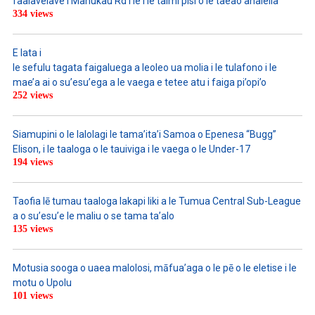
faalavelave i Manukau Rd i le i le taimi pisi o le taeao analeila
334 views
E lata i
le sefulu tagata faigaluega a leoleo ua molia i le tulafono i le
mae’a ai o su’esu’ega a le vaega e tetee atu i faiga pi’opi’o
252 views
Siamupini o le lalolagi le tama’ita’i Samoa o Epenesa “Bugg”
Elison, i le taaloga o le tauiviga i le vaega o le Under-17
194 views
Taofia lē tumau taaloga lakapi liki a le Tumua Central Sub-League
a o su’esu’e le maliu o se tama ta’alo
135 views
Motusia sooga o uaea malolosi, māfua’aga o le pē o le eletise i le
motu o Upolu
101 views