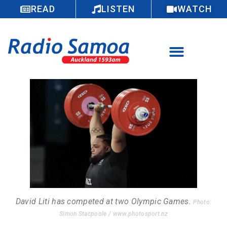
READ
LISTEN
WATCH
David Liti has competed at two Olympic Games.
Photo:
Simon Stacpoole / www.photosport.nz