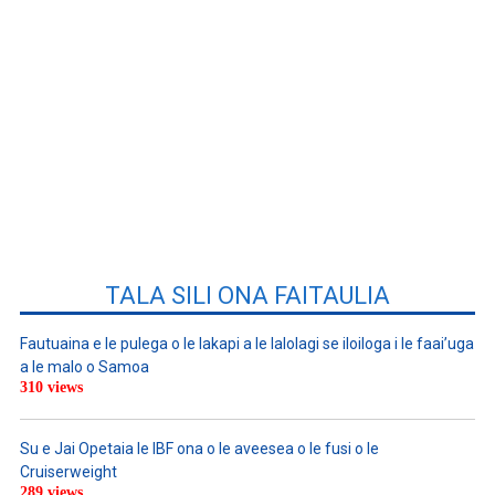
TALA SILI ONA FAITAULIA
Fautuaina e le pulega o le lakapi a le lalolagi se iloiloga i le faai’uga
a le malo o Samoa
310 views
Su e Jai Opetaia le IBF ona o le aveesea o le fusi o le
Cruiserweight
289 views