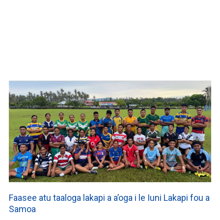
Faasee atu taaloga lakapi a a’oga i le Iuni Lakapi fou a
Samoa