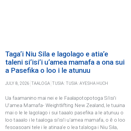
Taga’i Niu Sila e lagolago e atia’e
taleni si’isi’i u’amea mamafa a ona sui
a Pasefika o loo i le atunuu
JULY 8, 2026
TAALOGA
TUSIA:
TUSIA: AYESHA HUCH
Ua faamanino mai nei e le Faalapotopotoga Si’isi’i
U’amea Mamafa- Weightlifting New Zealand, le tuuina
mai o le le lagolago i sui taaalo pasefika a le atunuu o
loo taaalo i le taaloga si’isi’i u’amea mamafa, o ē o loo
fesoasoani tele i le atinaa’e o lea ta’aloga i Niu Sila,