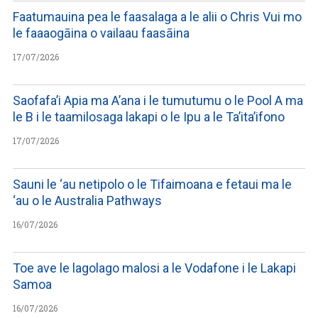
Faatumauina pea le faasalaga a le alii o Chris Vui mo
le faaaogāina o vailaau faasāina
17/07/2026
Saofafa’i Apia ma A’ana i le tumutumu o le Pool A ma
le B i le taamilosaga lakapi o le Ipu a le Ta’ita’ifono
17/07/2026
Sauni le ‘au netipolo o le Tifaimoana e fetaui ma le
‘au o le Australia Pathways
16/07/2026
Toe ave le lagolago malosi a le Vodafone i le Lakapi
Samoa
16/07/2026