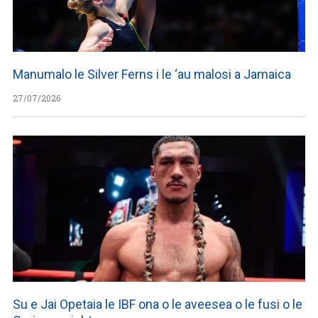
Manumalo le Silver Ferns i le ‘au malosi a Jamaica
27/07/2026
Su e Jai Opetaia le IBF ona o le aveesea o le fusi o le