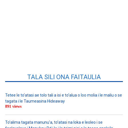
TALA SILI ONA FAITAULIA
Tetee le to’atasi ae tolo tali a isi e to’alua o loo molia i le maliu o se
tagata i le Taumeasina Hideaway
891 views
To’alima tagata manunu’a, to’atasi na loka e leoleo i se