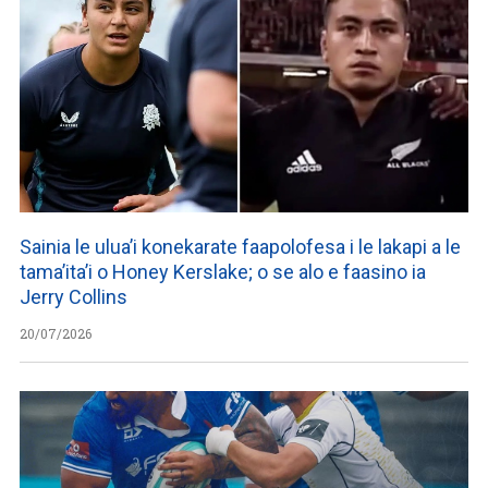
Sainia le ulua’i konekarate faapolofesa i le lakapi a le
tama’ita’i o Honey Kerslake; o se alo e faasino ia
Jerry Collins
20/07/2026