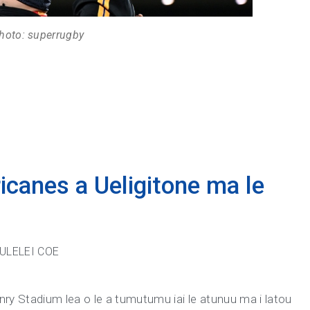
hoto: superrugby
ricanes a Ueligitone ma le
ULELEI COE
le Hnry Stadium lea o le a tumutumu iai le atunuu ma i latou