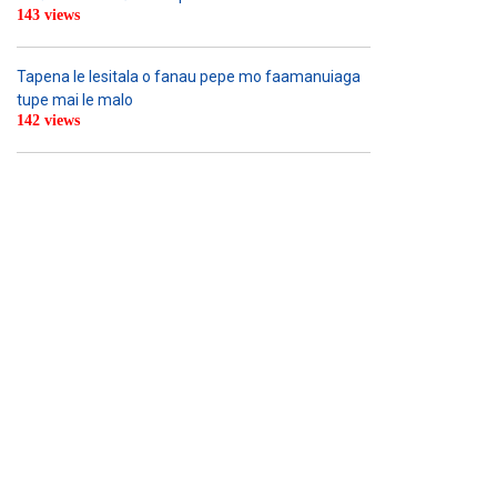
143 views
Tapena le lesitala o fanau pepe mo faamanuiaga
tupe mai le malo
142 views