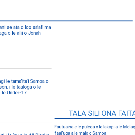
lani se ata o loo sa’afi ma
aga o le alii o Jonah
agi le tama’ita’i Samoa o
on, i le taaloga o le
o le Under-17
TALA SILI ONA FAIT
Fautuaina e le pulega o le lakapi a le lalolagi
faai’uga a le malo o Samoa