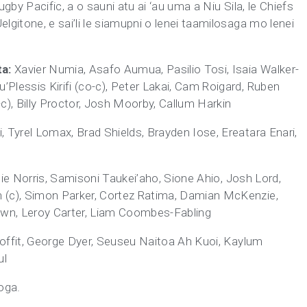
gby Pacific, a o sauni atu ai ‘au uma a Niu Sila, le Chiefs
lgitone, e sai’li le siamupni o lenei taamilosaga mo lenei
ta:
Xavier Numia, Asafo Aumua, Pasilio Tosi, Isaia Walker-
Plessis Kirifi (co-c), Peter Lakai, Cam Roigard, Ruben
c), Billy Proctor, Josh Moorby, Callum Harkin
, Tyrel Lomax, Brad Shields, Brayden Iose, Ereatara Enari,
lie Norris, Samisoni Taukei’aho, Sione Ahio, Josh Lord,
n (c), Simon Parker, Cortez Ratima, Damian McKenzie,
wn, Leroy Carter, Liam Coombes-Fabling
roffit, George Dyer, Seuseu Naitoa Ah Kuoi, Kaylum
ul
loga.