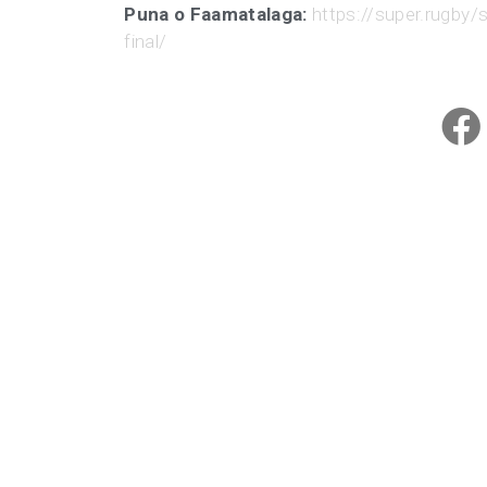
Puna o Faamatalaga:
https://super.rugby
final/