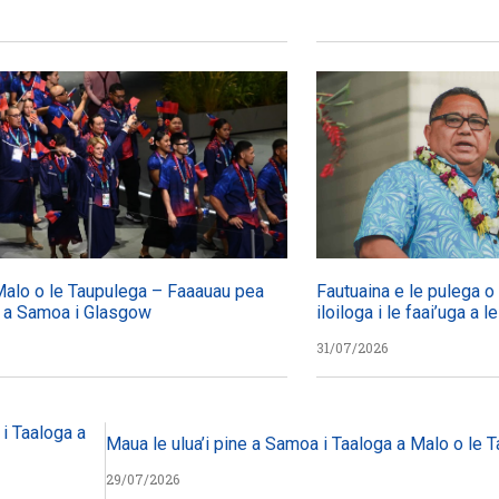
Malo o le Taupulega – Faaauau pea
Fautuaina e le pulega o l
 a Samoa i Glasgow
iloiloga i le faai’uga a
31/07/2026
 i Taaloga a
Maua le ulua’i pine a Samoa i Taaloga a Malo o le 
29/07/2026