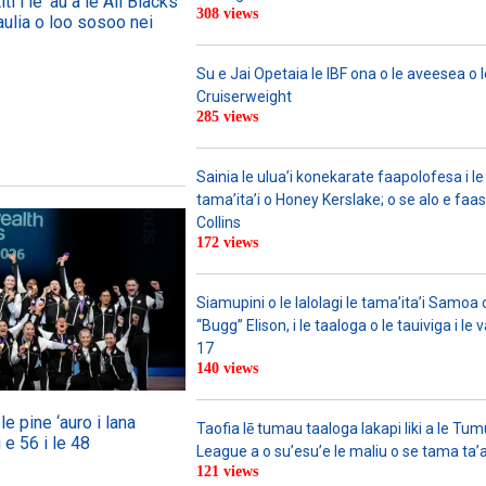
ti i le ‘au a le All Blacks
308 views
aulia o loo sosoo nei
Su e Jai Opetaia le IBF ona o le aveesea o le
Cruiserweight
285 views
Sainia le ulua’i konekarate faapolofesa i le 
tama’ita’i o Honey Kerslake; o se alo e faas
Collins
172 views
Siamupini o le lalolagi le tama’ita’i Samo
“Bugg” Elison, i le taaloga o le tauiviga i le
17
140 views
e pine ‘auro i lana
Taofia lē tumau taaloga lakapi liki a le Tu
 e 56 i le 48
League a o su’esu’e le maliu o se tama ta’
121 views