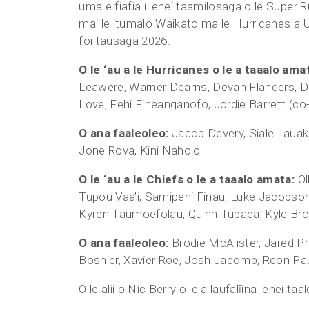
uma e fiafia i lenei taamilosaga o le Super Ru
mai le itumalo Waikato ma le Hurricanes a Ue
foi tausaga 2026.
O le ‘au a le Hurricanes o le a taaalo ama
Leawere, Warner Dearns, Devan Flanders, Du’
Love, Fehi Fineanganofo, Jordie Barrett (co-
O ana faaleoleo:
Jacob Devery, Siale Lauaki
Jone Rova, Kini Naholo
O le ‘au a le Chiefs o le a taaalo amata:
Ol
Tupou Vaa’i, Samipeni Finau, Luke Jacobso
Kyren Taumoefolau, Quinn Tupaea, Kyle Bro
O ana faaleoleo:
Brodie McAlister, Jared P
Boshier, Xavier Roe, Josh Jacomb, Reon Pa
O le alii o Nic Berry o le a laufalīina lenei taa