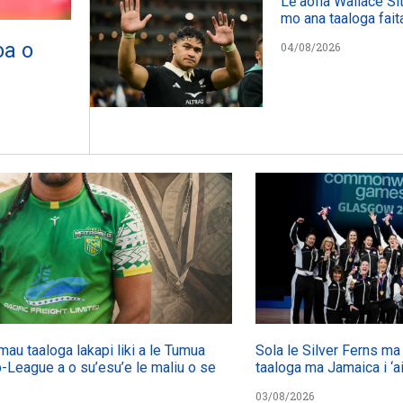
Lē aofia Wallace Siti
mo ana taaloga fait
oa o
04/08/2026
umau taaloga lakapi liki a le Tumua
Sola le Silver Ferns ma l
-League a o su’esu’e le maliu o se
taaloga ma Jamaica i ‘ai
03/08/2026