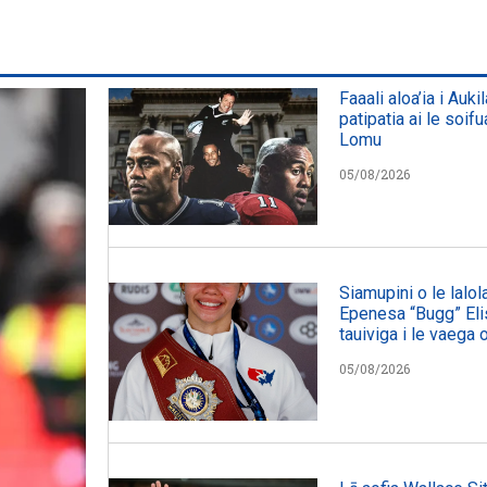
Faaali aloa’ia i Auki
patipatia ai le soifu
Lomu
05/08/2026
Siamupini o le lalol
Epenesa “Bugg” Elis
tauiviga i le vaega 
05/08/2026