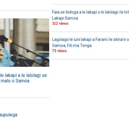
Faia se iloiloga a le lakapi o le lalolagi i le lo
Lakapi Samoa
112 views
Lagolago le iuni lakapi a Farani i le atina’e o 
Samoa, Fiti ma Tonga
73 views
e lakapi a le lalolagi se
 le malo o Samoa
Taupulega