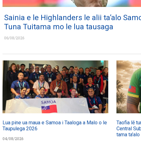
Sainia e le Highlanders le alii ta’alo Sam
Tuna Tuitama mo le lua tausaga
06/08/2026
Lua pine ua maua e Samoa i Taaloga a Malo o le
Taofia lē t
Taupulega 2026
Central Sub
tama ta’alo
04/08/2026