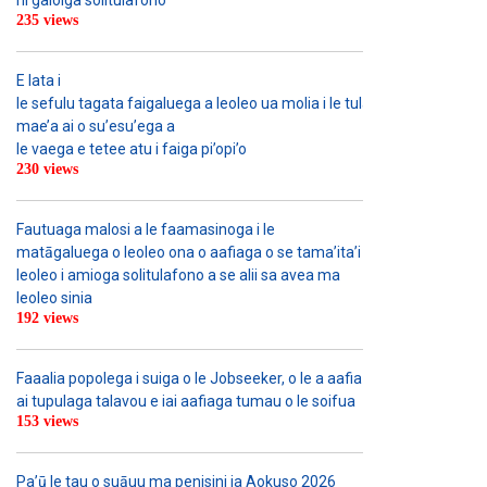
ni gaioiga solitulafono
235 views
E lata i
le sefulu tagata faigaluega a leoleo ua molia i le tulafono i le
mae’a ai o su’esu’ega a
le vaega e tetee atu i faiga pi’opi’o
230 views
Fautuaga malosi a le faamasinoga i le
matāgaluega o leoleo ona o aafiaga o se tama’ita’i
leoleo i amioga solitulafono a se alii sa avea ma
leoleo sinia
192 views
Faaalia popolega i suiga o le Jobseeker, o le a aafia
ai tupulaga talavou e iai aafiaga tumau o le soifua
153 views
Pa’ū le tau o suāuu ma penisini ia Aokuso 2026