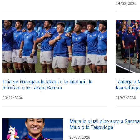
04/08/2026
Faia se iloiloga a le lakapi o le lalolagi i le
Taaloga a 
lotoifale o le Lakapi Samoa
taumafaiga
03/08/2026
31/07/2026
Maua le ulua’i pine auro a Samoa
Malo o le Taupulega
30/07/2026