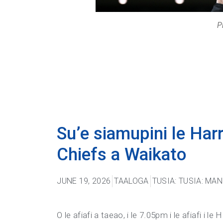
P
Su’e siamupini le Har
Chiefs a Waikato
JUNE 19, 2026
TAALOGA
TUSIA:
TUSIA: MAN
O le afiafi a taeao, i le 7.05pm i le afiafi i 