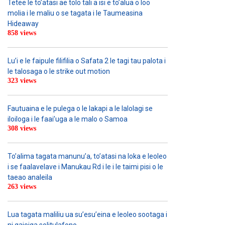
Tetee le to’atasi ae tolo tali a isi e to’alua o loo
molia i le maliu o se tagata i le Taumeasina
Hideaway
858 views
Lu’i e le faipule filifilia o Safata 2 le tagi tau palota i
le talosaga o le strike out motion
323 views
Fautuaina e le pulega o le lakapi a le lalolagi se
iloiloga i le faai’uga a le malo o Samoa
308 views
To’alima tagata manunu’a, to’atasi na loka e leoleo
i se faalavelave i Manukau Rd i le i le taimi pisi o le
taeao analeila
263 views
Lua tagata maliliu ua su’esu’eina e leoleo sootaga i