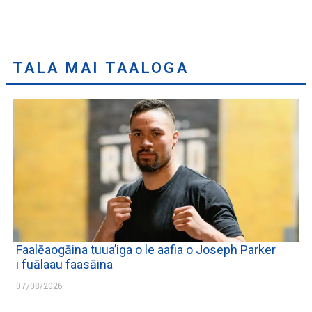
TALA MAI TAALOGA
Faalēaogāina tuua’iga o le aafia o Joseph Parker
i fuālaau faasāina
07/08/2026