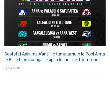
Saofafa’i Apia ma A’ana i le tumutumu o le Pool A ma
le B i le taamilosaga lakapi o le Ipu a le Ta’ita’ifono
17/07/2026