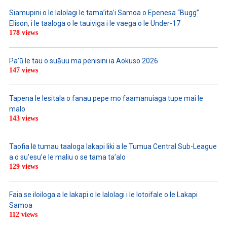
Siamupini o le lalolagi le tama’ita’i Samoa o Epenesa “Bugg”
Elison, i le taaloga o le tauiviga i le vaega o le Under-17
178 views
Pa’ū le tau o suāuu ma penisini ia Aokuso 2026
147 views
Tapena le lesitala o fanau pepe mo faamanuiaga tupe mai le
malo
143 views
Taofia lē tumau taaloga lakapi liki a le Tumua Central Sub-League
a o su’esu’e le maliu o se tama ta’alo
129 views
Faia se iloiloga a le lakapi o le lalolagi i le lotoifale o le Lakapi
Samoa
112 views