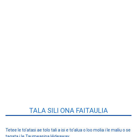
TALA SILI ONA FAITAULIA
Tetee le to’atasi ae tolo tali a isi e to’alua o loo molia i le maliu o se
tagata i le Taumeasina Hideaway