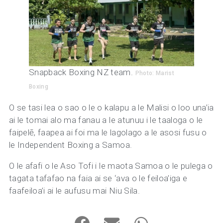
Snapback Boxing NZ team.
Photo: Marist
Boxing
O se tasi lea o sao o le o kalapu a le Malisi o loo una’ia
ai le tomai alo ma fanau a le atunuu i le taaloga o le
faipelē, faapea ai foi ma le lagolago a le asosi fusu o
le Independent Boxing a Samoa.
O le afafi o le Aso Tofi i le maota Samoa o le pulega o
tagata tafafao na faia ai se ‘ava o le feiloa’iga e
faafeiloa’i ai le aufusu mai Niu Sila.