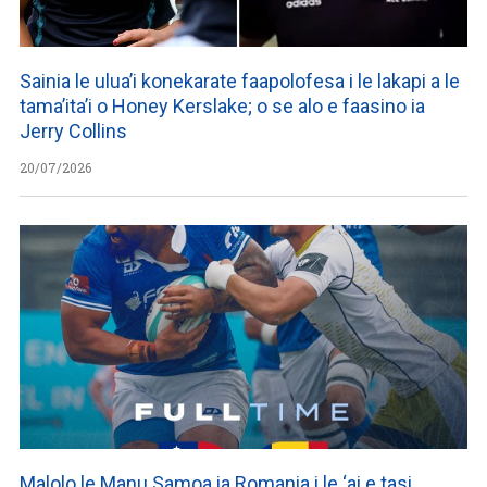
Sainia le ulua’i konekarate faapolofesa i le lakapi a le
tama’ita’i o Honey Kerslake; o se alo e faasino ia
Jerry Collins
20/07/2026
Malolo le Manu Samoa ia Romania i le ‘ai e tasi