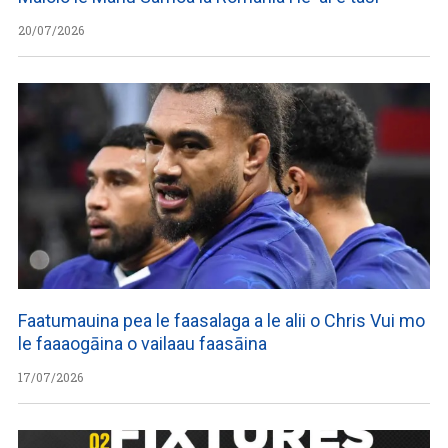
20/07/2026
Faatumauina pea le faasalaga a le alii o Chris Vui mo
le faaaogāina o vailaau faasāina
17/07/2026