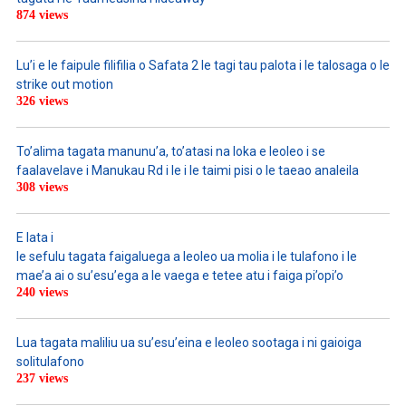
874 views
Lu’i e le faipule filifilia o Safata 2 le tagi tau palota i le talosaga o le
strike out motion
326 views
To’alima tagata manunu’a, to’atasi na loka e leoleo i se
faalavelave i Manukau Rd i le i le taimi pisi o le taeao analeila
308 views
E lata i
le sefulu tagata faigaluega a leoleo ua molia i le tulafono i le
mae’a ai o su’esu’ega a le vaega e tetee atu i faiga pi’opi’o
240 views
Lua tagata maliliu ua su’esu’eina e leoleo sootaga i ni gaioiga
solitulafono
237 views