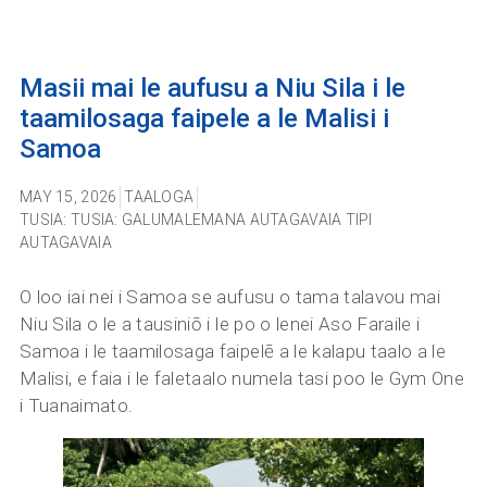
Masii mai le aufusu a Niu Sila i le
taamilosaga faipele a le Malisi i
Samoa
MAY 15, 2026
TAALOGA
TUSIA:
TUSIA: GALUMALEMANA AUTAGAVAIA TIPI
AUTAGAVAIA
O loo iai nei i Samoa se aufusu o tama talavou mai
Niu Sila o le a tausiniō i le po o lenei Aso Faraile i
Samoa i le taamilosaga faipelē a le kalapu taalo a le
Malisi, e faia i le faletaalo numela tasi poo le Gym One
i Tuanaimato.