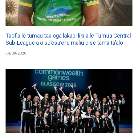
Taofia lē tumau taaloga lakapi liki a le Tumua Central
Sub-League a o su’esu’e le maliu o se tama ta’alo
04/08/2026