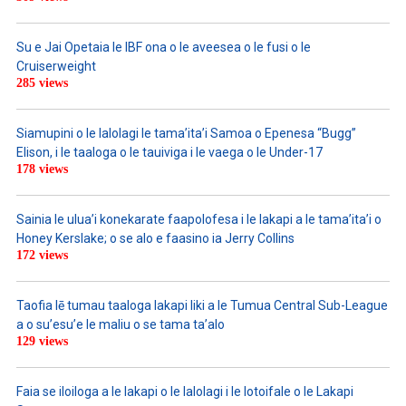
Su e Jai Opetaia le IBF ona o le aveesea o le fusi o le
Cruiserweight
285 views
Siamupini o le lalolagi le tama’ita’i Samoa o Epenesa “Bugg”
Elison, i le taaloga o le tauiviga i le vaega o le Under-17
178 views
Sainia le ulua’i konekarate faapolofesa i le lakapi a le tama’ita’i o
Honey Kerslake; o se alo e faasino ia Jerry Collins
172 views
Taofia lē tumau taaloga lakapi liki a le Tumua Central Sub-League
a o su’esu’e le maliu o se tama ta’alo
129 views
Faia se iloiloga a le lakapi o le lalolagi i le lotoifale o le Lakapi