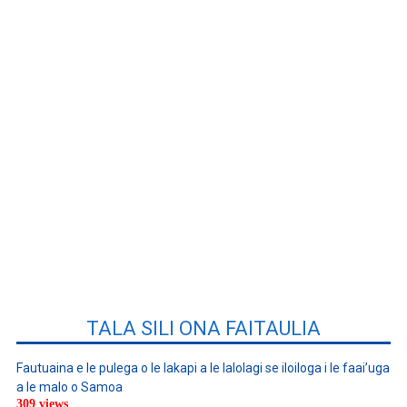
TALA SILI ONA FAITAULIA
Fautuaina e le pulega o le lakapi a le lalolagi se iloiloga i le faai’uga
a le malo o Samoa
309 views