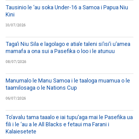
Tausinio le ‘au soka Under-16 a Samoa i Papua Niu
Kini
10/07/2026
Taga’i Niu Sila e lagolago e atia’e taleni si’isi’i u’amea
mamafa a ona sui a Pasefika o loo i le atunuu
08/07/2026
Manumalo le Manu Samoa i le taaloga muamua o le
taamilosaga o le Nations Cup
06/07/2026
To’avalu tama taaalo e iai tupu’aga mai le Pasefika ua
fili i le ‘au a le All Blacks e fetaui ma Farani i
Kalaiesetete