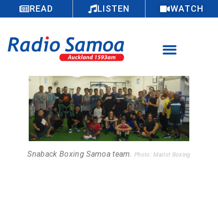
READ
LISTEN
WATCH
Snaback Boxing Samoa team.
Photo: Marist Boxing