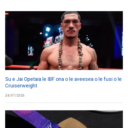
Su e Jai Opetaia le IBF ona o le aveesea o le fusi o le
Cruiserweight
24/07/2026