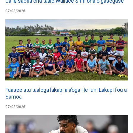
Ua lē saofia ona taalo Wallace Sititi ona o gasegase
07/08/2026
Faasee atu taaloga lakapi a a’oga i le Iuni Lakapi fou a
Samoa
07/08/2026