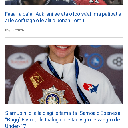
Faaali aloa’ia i Aukilani se ata o loo sa’afi ma patipatia
ai le soifuaga o le alii o Jonah Lomu
05/08/2026
Siamupini o le lalolagi le tama’ita’i Samoa o Epenesa
“Bugg” Elison, i le taaloga o le tauiviga i le vaega o le
Under-17