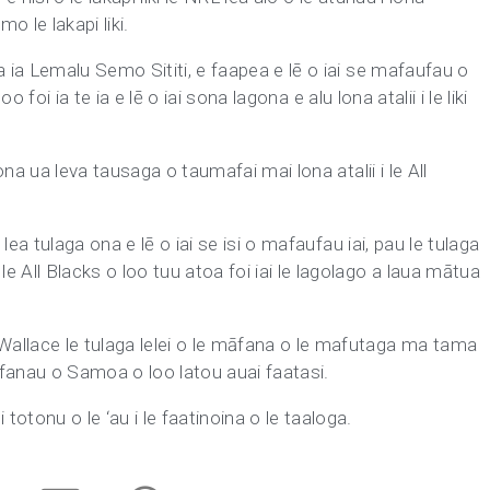
o le lakapi liki.
ga ia Lemalu Semo Sititi, e faapea e lē o iai se mafaufau o
 oo foi ia te ia e lē o iai sona lagona e alu lona atalii i le liki
i ona ua leva tausaga o taumafai mai lona atalii i le All
i lea tulaga ona e lē o iai se isi o mafaufau iai, pau le tulaga
e All Blacks o loo tuu atoa foi iai le lagolago a laua mātua
Wallace le tulaga lelei o le māfana o le mafutaga ma tama
 fanau o Samoa o loo latou auai faatasi.
totonu o le ‘au i le faatinoina o le taaloga.