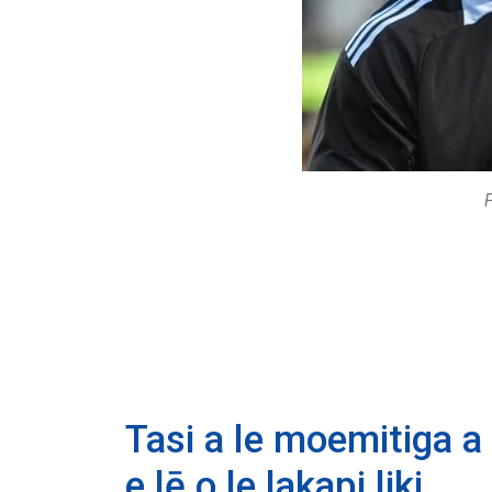
Tasi a le moemitiga a 
e lē o le lakapi liki