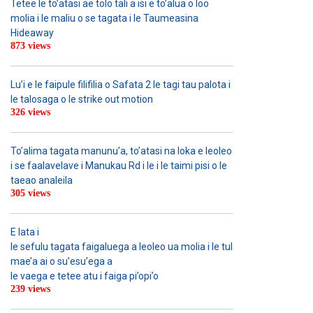
Tetee le to’atasi ae tolo tali a isi e to’alua o loo
molia i le maliu o se tagata i le Taumeasina
Hideaway
873 views
Lu’i e le faipule filifilia o Safata 2 le tagi tau palota i
le talosaga o le strike out motion
326 views
To’alima tagata manunu’a, to’atasi na loka e leoleo
i se faalavelave i Manukau Rd i le i le taimi pisi o le
taeao analeila
305 views
E lata i
le sefulu tagata faigaluega a leoleo ua molia i le tulafono i le
mae’a ai o su’esu’ega a
le vaega e tetee atu i faiga pi’opi’o
239 views