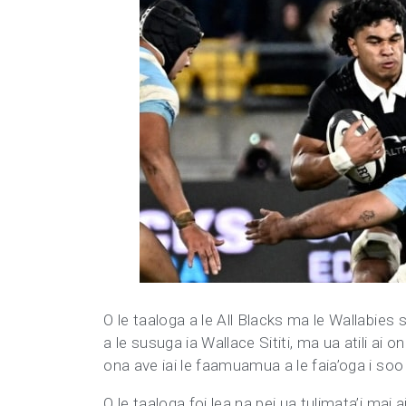
O le taaloga a le All Blacks ma le Wallabies s
a le susuga ia Wallace Sititi, ma ua atili ai
ona ave iai le faamuamua a le faia’oga i soo 
O le taaloga foi lea na pei ua tulimata’i mai ai