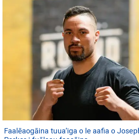
Faalēaogāina tuua’iga o le aafia o Josep