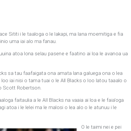
ce Sititi i le taaloga o le lakapi, ma lana moemitiga e fia
usinio uma iai alo ma fanau.
uina atoa lona selau pasene e faatino ai loa le avanoa ua
ll Blacks sa tau faafaigata ona amata lana galuega ona o lea
 loo iai nisi o tama tuai o le All Blacks o loo latou taaalo o
i o Scott Robertson.
loga faitaulia a le All Blacks na vaaia ai loa e le faia’oga
 atoa i le lelei ma le malosi o lea alo o le atunuu i le
O le taimi nei e pei