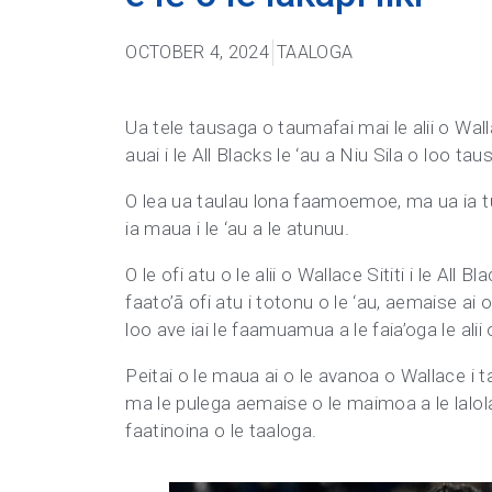
OCTOBER 4, 2024
TAALOGA
Ua tele tausaga o taumafai mai le alii o Walla
auai i le All Blacks le ‘au a Niu Sila o loo ta
O lea ua taulau lona faamoemoe, ma ua ia tu
ia maua i le ‘au a le atunuu.
O le ofi atu o le alii o Wallace Sititi i le A
faato’ā ofi atu i totonu o le ‘au, aemaise ai o
loo ave iai le faamuamua a le faia’oga le ali
Peitai o le maua ai o le avanoa o Wallace i taa
ma le pulega aemaise o le maimoa a le lalolagi
faatinoina o le taaloga.