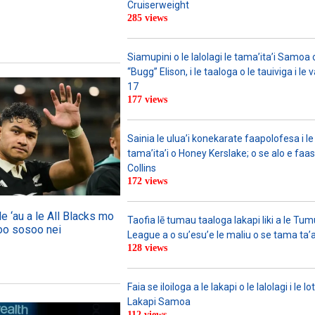
Cruiserweight
285 views
Siamupini o le lalolagi le tama’ita’i Samo
“Bugg” Elison, i le taaloga o le tauiviga i le
17
177 views
Sainia le ulua’i konekarate faapolofesa i le 
tama’ita’i o Honey Kerslake; o se alo e faas
Collins
172 views
 le ‘au a le All Blacks mo
Taofia lē tumau taaloga lakapi liki a le Tu
loo sosoo nei
League a o su’esu’e le maliu o se tama ta’
128 views
Faia se iloiloga a le lakapi o le lalolagi i le lo
Lakapi Samoa
112 views