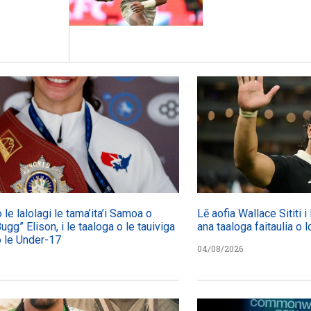
 le lalolagi le tama’ita’i Samoa o
Lē aofia Wallace Sititi i
gg” Elison, i le taaloga o le tauiviga
ana taaloga faitaulia o 
o le Under-17
04/08/2026