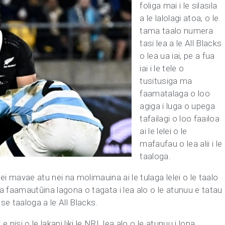
foliga mai i le silasila
a le lalolagi atoa, o le
tama taalo numera
tasi lea a le All Blacks
o lea ua iai, pe a fua
iai i le tele o
tusitusiga ma
faamatalaga o loo
agiga i luga o upega
tafailagi o loo faailoa
ai le lelei o le
mafaufau o lea alii i le
taaloga.
ei mavae atu nei na molimauina ai le tulaga lelei o le taalo
 ona faamautūina lagona o tagata i lea alo o le atunuu e tatau
se taaloga a le All Blacks.
 e nisi o le lakapi liki le NRL lea alo o le atunuu i lona