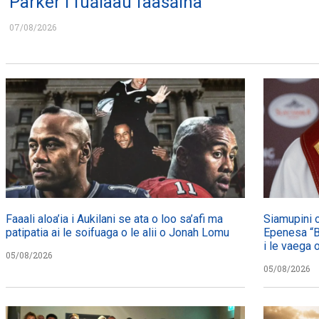
Parker i fuālaau faasāina
07/08/2026
Faaali aloa’ia i Aukilani se ata o loo sa’afi ma
Siamupini o
patipatia ai le soifuaga o le alii o Jonah Lomu
Epenesa “Bu
i le vaega 
05/08/2026
05/08/2026