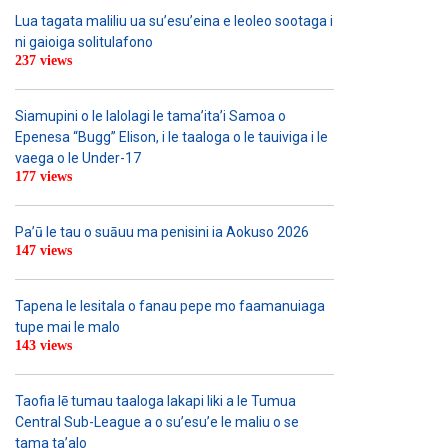
Lua tagata maliliu ua su’esu’eina e leoleo sootaga i
ni gaioiga solitulafono
237 views
Siamupini o le lalolagi le tama’ita’i Samoa o
Epenesa “Bugg” Elison, i le taaloga o le tauiviga i le
vaega o le Under-17
177 views
Pa’ū le tau o suāuu ma penisini ia Aokuso 2026
147 views
Tapena le lesitala o fanau pepe mo faamanuiaga
tupe mai le malo
143 views
Taofia lē tumau taaloga lakapi liki a le Tumua
Central Sub-League a o su’esu’e le maliu o se
tama ta’alo