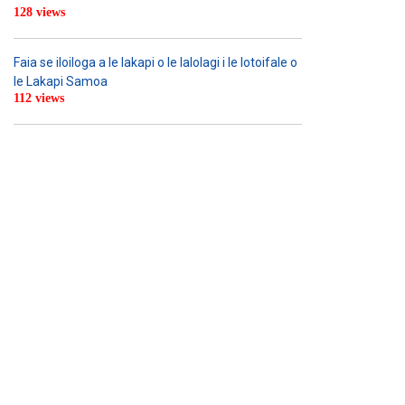
128 views
Faia se iloiloga a le lakapi o le lalolagi i le lotoifale o
le Lakapi Samoa
112 views