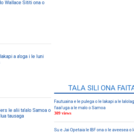
lo Wallace Sititi ona o
akapi a a’oga i le Iuni
a
TALA SILI ONA FAIT
Fautuaina e le pulega o le lakapi a le lalolagi
faai’uga a le malo o Samoa
ers le alii ta’alo Samoa o
309 views
 lua tausaga
Su e Jai Opetaia le IBF ona o le aveesea o le