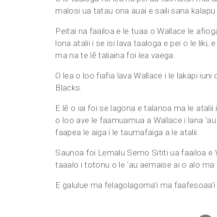
malosi ua tatau ona auai e saili sana kalapu m
Peitai na faailoa e le tuaa o Wallace le afio
lona atalii i se isi lava taaloga e pei o le liki, e
ma na te lē taliaina foi lea vaega.
O lea o loo fiafia lava Wallace i le lakapi iun
Blacks.
E lē o iai foi se lagona e talanoa ma le atalii 
o loo ave le faamuamua a Wallace i lana ‘au l
faapea le aiga i le taumafaiga a le atalii.
Saunoa foi Lemalu Semo Sititi ua faailoa e 
taaalo i totonu o le ‘au aemaise ai o alo ma
E galulue ma felagolagoma’i ma faafesoaa’i i 