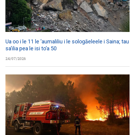
Ua oo i le 11 le ‘aumaliliu i le sologāeleele i Saina; tau
sa’ilia pea le isi to’a 50
24/07/2026