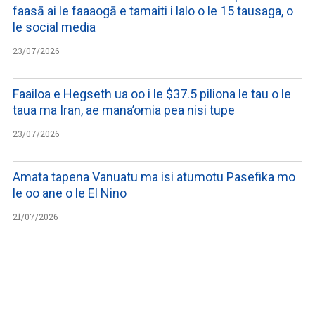
faasā ai le faaaogā e tamaiti i lalo o le 15 tausaga, o
le social media
23/07/2026
Faailoa e Hegseth ua oo i le $37.5 piliona le tau o le
taua ma Iran, ae mana’omia pea nisi tupe
23/07/2026
Amata tapena Vanuatu ma isi atumotu Pasefika mo
le oo ane o le El Nino
21/07/2026