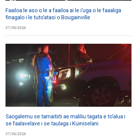
Faailoa le aso o le a faailoa ai le i’uga o le faaaliga
finagalo i le tuto’atasi o Bougainville
07/08/2026
Saogalemu se tamaitiiti ae maliliu tagata e to’alua i
se faalavelave i se taulaga i Kuiniselani
07/08/2026