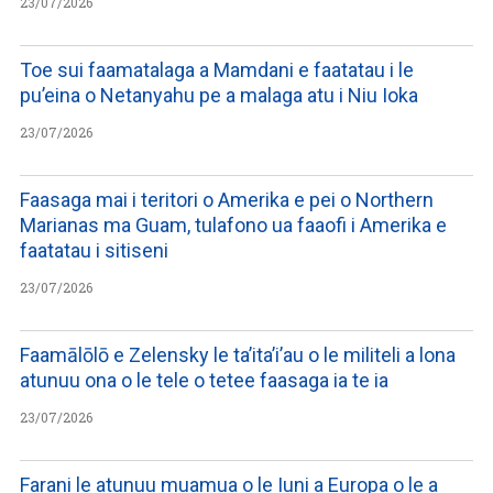
23/07/2026
Toe sui faamatalaga a Mamdani e faatatau i le
pu’eina o Netanyahu pe a malaga atu i Niu Ioka
23/07/2026
Faasaga mai i teritori o Amerika e pei o Northern
Marianas ma Guam, tulafono ua faaofi i Amerika e
faatatau i sitiseni
23/07/2026
Faamālōlō e Zelensky le ta’ita’i’au o le militeli a lona
atunuu ona o le tele o tetee faasaga ia te ia
23/07/2026
Farani le atunuu muamua o le Iuni a Europa o le a