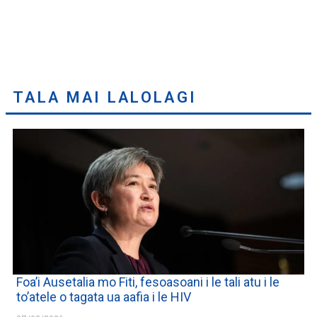
TALA MAI LALOLAGI
Foa’i Ausetalia mo Fiti, fesoasoani i le tali atu i le
to’atele o tagata ua aafia i le HIV