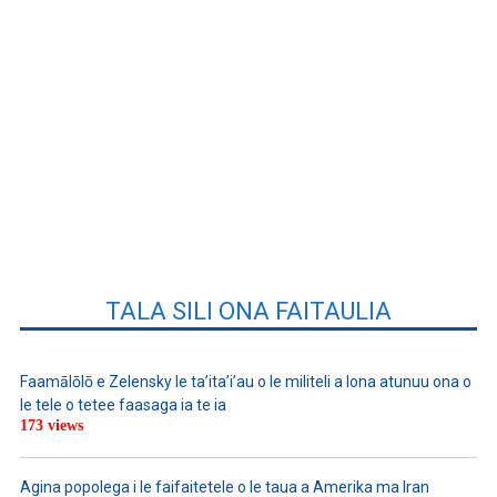
TALA SILI ONA FAITAULIA
Faamālōlō e Zelensky le ta’ita’i’au o le militeli a lona atunuu ona o
le tele o tetee faasaga ia te ia
173 views
Agina popolega i le faifaitetele o le taua a Amerika ma Iran