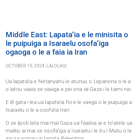
Middle East: Lapata’ia e le minisita o
le puipuiga a Isaraelu osofa’iga
ogaoga o le a faia ia Iran
OCTOBER 10, 2024
LALOLAGI
Ua lapata’ia e Netanyahu le atunuu o Lepanona o le a
o latou vaaia se vaaiga e pei ona iai Gaza i le taimi nei.
E lē gata i lea ua lapata’ia foi e le vaega o le puipuiga a
Isaraelu o le a osofa’ia Iran.
O se lipoti lata mai mai Gaza ua faailoa ai e to’atele ua
maliliu ai mai se osofa’iga a Isaraelu i le itu i Matu o le
aai sa aumau ai tagata Palesitina.