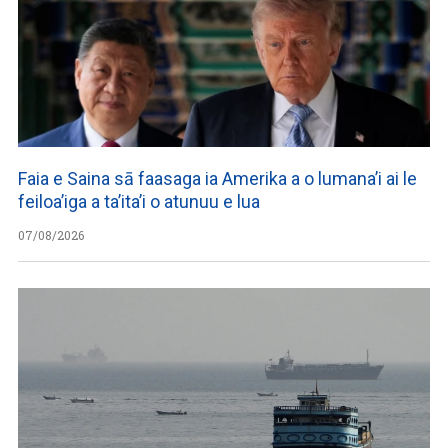
Faia e Saina sā faasaga ia Amerika a o lumana’i ai le
feiloa’iga a ta’ita’i o atunuu e lua
07/08/2026