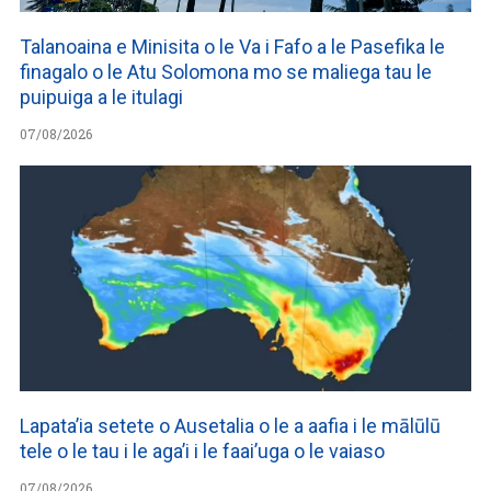
Talanoaina e Minisita o le Va i Fafo a le Pasefika le
finagalo o le Atu Solomona mo se maliega tau le
puipuiga a le itulagi
07/08/2026
Lapata’ia setete o Ausetalia o le a aafia i le mālūlū
tele o le tau i le aga’i i le faai’uga o le vaiaso
07/08/2026