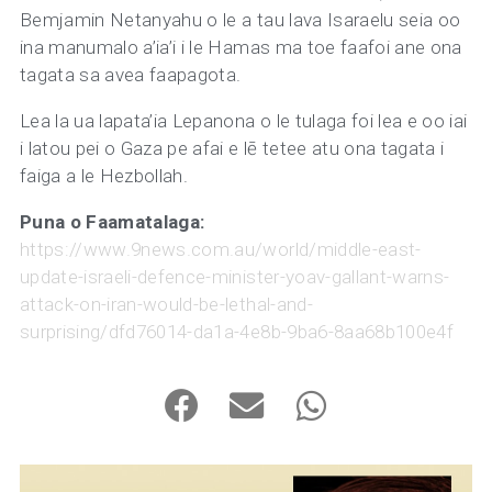
Bemjamin Netanyahu o le a tau lava Isaraelu seia oo
ina manumalo a’ia’i i le Hamas ma toe faafoi ane ona
tagata sa avea faapagota.
Lea la ua lapata’ia Lepanona o le tulaga foi lea e oo iai
i latou pei o Gaza pe afai e lē tetee atu ona tagata i
faiga a le Hezbollah.
Puna o Faamatalaga:
https://www.9news.com.au/world/middle-east-
update-israeli-defence-minister-yoav-gallant-warns-
attack-on-iran-would-be-lethal-and-
surprising/dfd76014-da1a-4e8b-9ba6-8aa68b100e4f