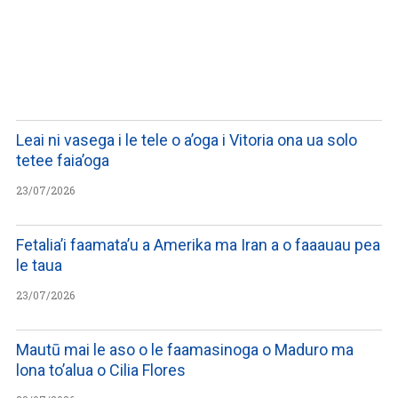
LISTEN TO PODCASTS
Leai ni vasega i le tele o a’oga i Vitoria ona ua solo
tetee faia’oga
23/07/2026
Fetalia’i faamata’u a Amerika ma Iran a o faaauau pea
le taua
23/07/2026
Mautū mai le aso o le faamasinoga o Maduro ma
lona to’alua o Cilia Flores