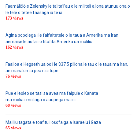
Faamālōlō e Zelensky le ta’ita’i’au o le militeli a lona atunuu ona o
le tele o tetee faasaga ia te ia
173 views
Agina popolega i le faifaitetele o le taua a Amerika ma Iran
aemaise le aofa’i o fitafita Amerika ua maliliu
162 views
Faailoa e Hegseth ua oo i le $37.5 piliona le tau o le taua ma Iran,
ae mana’omia pea nisi tupe
76 views
Pue e leoleo se tasi sa avea ma faipule o Kanata
ma molia i moliaga o auupega ma isi
68 views
Maliliu tagata e toafitu i osofaiga a Isaraelu i Gaza
65 views