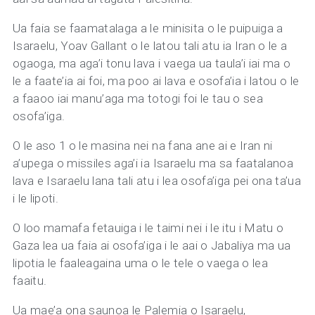
Ua faia se faamatalaga a le minisita o le puipuiga a
Isaraelu, Yoav Gallant o le latou tali atu ia Iran o le a
ogaoga, ma aga’i tonu lava i vaega ua taula’i iai ma o
le a faate’ia ai foi, ma poo ai lava e osofa’ia i latou o le
a faaoo iai manu’aga ma totogi foi le tau o sea
osofa’iga.
O le aso 1 o le masina nei na fana ane ai e Iran ni
a’upega o missiles aga’i ia Isaraelu ma sa faatalanoa
lava e Isaraelu lana tali atu i lea osofa’iga pei ona ta’ua
i le lipoti.
O loo mamafa fetauiga i le taimi nei i le itu i Matu o
Gaza lea ua faia ai osofa’iga i le aai o Jabaliya ma ua
lipotia le faaleagaina uma o le tele o vaega o lea
faaitu.
Ua mae’a ona saunoa le Palemia o Isaraelu,