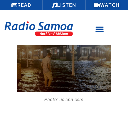
READ
LISTEN
WATCH
Photo: us.cnn.com