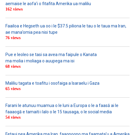
aemaise le aofa’i o fitafita Amerika ua maliliu
162 views
Faailoa e Hegseth ua oo i le $37.5 piliona le tau o le taua ma Iran,
ae mana’omia pea nisi tupe
76 views
Pue e leoleo se tasi sa avea ma faipule o Kanata
ma molia i moliaga o auupega ma isi
68 views
Maliliu tagata e toafitu i osofaiga a Isaraelu i Gaza
65 views
Farani le atunuu muamua o le Iuni a Europa o le a faasā ai le
faaaogā e tamaiti i lalo o le 15 tausaga, o le social media
54 views
Fetaui pea Amerika ma Iran, faaopoopo ma faamata’u a Amerika