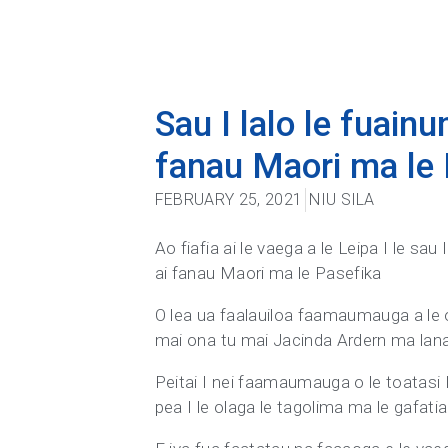
Sau I lalo le fuainu
fanau Maori ma le 
FEBRUARY 25, 2021
NIU SILA
Ao fiafia ai le vaega a le Leipa I le sau
ai fanau Maori ma le Pasefika
O lea ua faalauiloa faamaumauga a le o
mai ona tu mai Jacinda Ardern ma lana
Peitai I nei faamaumauga o le toatasi I
pea I le olaga le tagolima ma le gafa