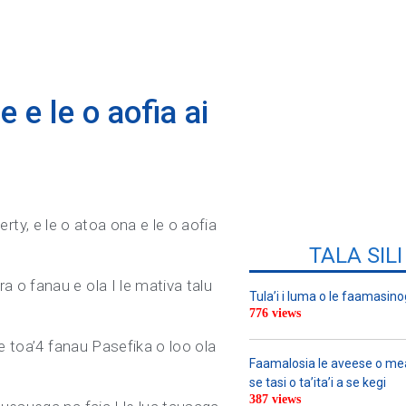
e e le o aofia ai
erty, e le o atoa ona e le o aofia
TALA SIL
 o fanau e ola I le mativa talu
Tula’i i luma o le faamasino
776 views
e toa’4 fanau Pasefika o loo ola
Faamalosia le aveese o meat
se tasi o ta’ita’i a se kegi
387 views