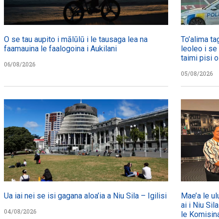
O se tau aupito i mālūlū i le tausaga lea na
To’alima ta
faamauina le faalogoina i Aukilani
leoleo i se
taimi pisi o
06/08/2026
05/08/2026
Ua iai nei se isi gagana aloa’ia a Niu Sila – Igilisi
Mae’a le ul
ai i Niu Sil
04/08/2026
le Komisin