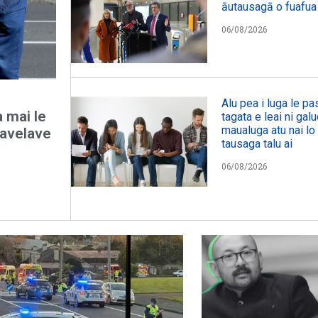
āutausagā o fuafua
06/08/2026
Alu pea i luga le p
a mai le
tagata e leai ni galu
maualuga atu nai lo 
lavelave
tausaga talu ai
06/08/2026