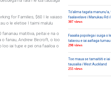
uesuega na faia I le lua tausaga
To’alima tagata manunu’a, to
orking for Families, $60 I le vaiaso
faalavelave i Manukau Rd i le
307 views
u o le eletise I taimi malulu
0 fananau matitiva, peitai e na o
Faaalia popolega i suiga o l
 o fanau, Andrew Becroft, o loo
talavou e iai aafiaga tumau 
loo iai tupe e pei ona faailoa o
298 views
Toe maua se tamaitiiti e ia
tausailia i West Auckland
255 views