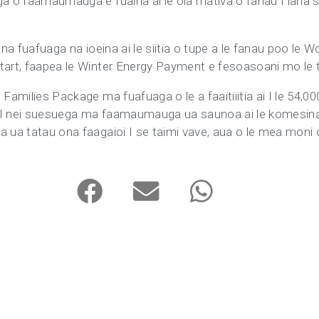
ga o faamaumauga e fuaina ai le ola mativa o fanau I lana s
o ana fuafuaga na ioeina ai le siitia o tupe a le fanau poo le W
tart, faapea le Winter Energy Payment e fesoasoani mo le ta
Families Package ma fuafuaga o le a faaitiiitia ai I le 54,00
alo I nei suesuega ma faamaumauga ua saunoa ai le komesina
 ua tatau ona faagaioi I se taimi vave, aua o le mea moni o 