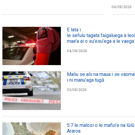
04/08/2026
E lata i
le sefulu tagata faigaluega a leol
mae’a ai o su’esu’ega a le vaega e
04/08/2026
Maliu se alii na maua i se vaomat
i ni manu’aga tugā
03/08/2026
5.7 le malosi o le mafui’e na lūlū 
Araroa