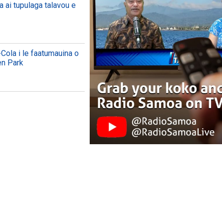
a ai tupulaga talavou e
Cola i le faatumauina o
en Park