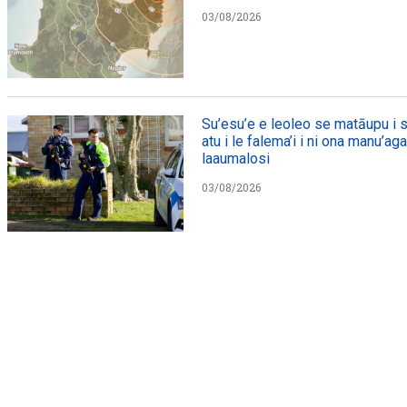
03/08/2026
Su’esu’e e leoleo se matāupu i s
atu i le falema’i i ni ona manu’ag
laaumalosi
03/08/2026