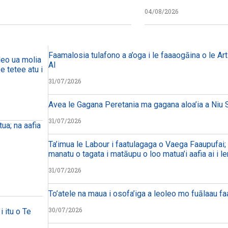
04/08/2026
Faamalosia tulafono a a’oga i le faaaogāina o le Arti
eo ua molia i le tulafono i le
AI
 tetee atu i faiga pi’opi’o
31/07/2026
Avea le Gagana Peretania ma gagana aloa’ia a Niu S
31/07/2026
ua; na aafia
Ta’imua le Labour i faatulagaga o Vaega Faaupufai; m
manatu o tagata i matāupu o loo matua’i aafia ai i le
31/07/2026
To’atele na maua i osofa’iga a leoleo mo fuālaau f
30/07/2026
i itu o Te