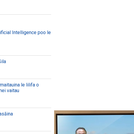
ficial Intelligence poo le
ila
aitauina le lilifa o
nei vaitau
aasāina