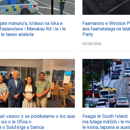
gata manunu’a, to’atasi na loka e
Faamanino e Winston Pet
 faalavelave i Manukau Rd i le i le
ana faamatalaga na lalaf
 le taeao analeila
Party
05/08/2026
ua’i vaiaso o se polokalame o loo auai mai
Feagai le South Island
a sui o le Ofisa o
ma tulaga mālūlū i le ma
a o Sulufa’iga a Samoa
le kiona; tapunia ai aual