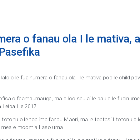
mera o fanau ola I le mativa, a
Pasefika
 I lalo o le fuainumera o fanau ola I le mativa poo le child pov
fisa o faamaumauga, ma o loo sau ai le pau o le fuainumera
 Leipa I le 2017
 totonu o le toalima fanau Maori, ma le toatasi I totonu o l
tia mea e moomia I aso uma