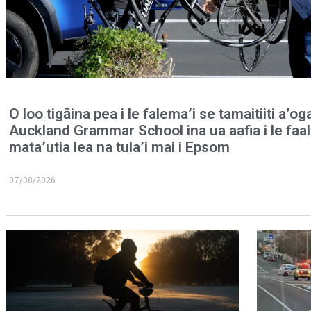
O loo tigāina pea i le falema’i se tamaitiiti a’og
Auckland Grammar School ina ua aafia i le faa
mata’utia lea na tula’i mai i Epsom
07/08/2026