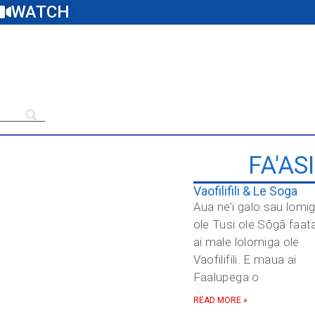
WATCH
FA'AS
Vaofilifili & Le Soga
Aua ne’i galo sau lomi
ole Tusi ole Sōgā faat
ai male lolomiga ole
Vaofilifili. E maua ai
Faalupega o
READ MORE »