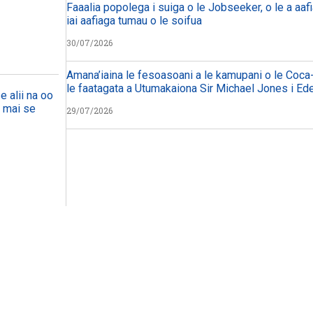
Faaalia popolega i suiga o le Jobseeker, o le a aafi
iai aafiaga tumau o le soifua
30/07/2026
Amana’iaina le fesoasoani a le kamupani o le Coca-
le faatagata a Utumakaiona Sir Michael Jones i Ed
e alii na oo
a mai se
29/07/2026