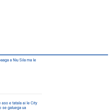
paaga a Niu Sila ma le
 aso e tatala ai le City
, o se galuega ua