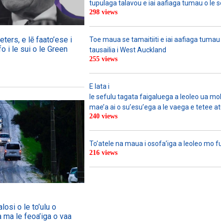
tupulaga talavou e iai aafiaga tumau o le 
298 views
ers, e lē faato’ese i
Toe maua se tamaitiiti e iai aafiaga tumau
o i le sui o le Green
tausailia i West Auckland
255 views
E lata i
le sefulu tagata faigaluega a leoleo ua molia
mae’a ai o su’esu’ega a le vaega e tetee atu 
240 views
To’atele na maua i osofa’iga a leoleo mo 
216 views
losi o le to’ulu o
a ma le feoa’iga o vaa