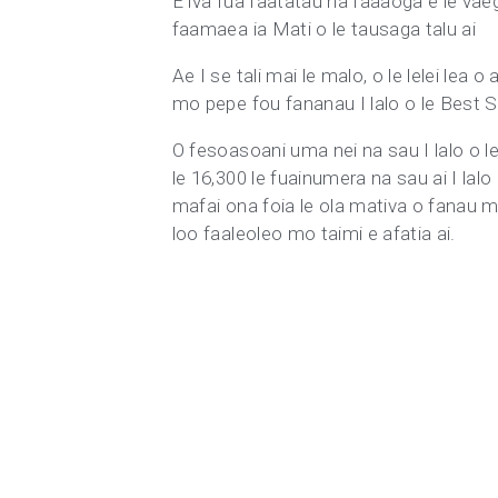
E iva fua faatatau na faaaoga e le vae
faamaea ia Mati o le tausaga talu ai
Ae I se tali mai le malo, o le lelei lea 
mo pepe fou fananau I lalo o le Best S
O fesoasoani uma nei na sau I lalo o le 
le 16,300 le fuainumera na sau ai I l
mafai ona foia le ola mativa o fanau ma
loo faaleoleo mo taimi e afatia ai.