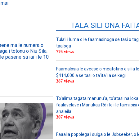
 mai
TALA SILI ONA FAIT
Tula’i i luma o le faamasinoga se tasi o tag
asene ma le numera o
taaloga
ega i totonu o Niu Sila;
776 views
le pasene sa iai i le 10
Faamalosia le aveese o meatotino e silia l
$414,000 a se tasi o ta’ita’i a se kegi
387 views
To’alima tagata manunu’a, to’atasi na loka 
faalavelave i Manukau Rd i le i le taimi pisi
analeila
307 views
Faaalia popolega i suiga o le Jobseeker, o l