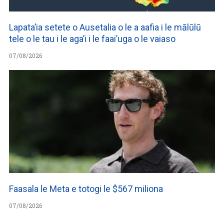
Lapata’ia setete o Ausetalia o le a aafia i le mālūlū
tele o le tau i le aga’i i le faai’uga o le vaiaso
07/08/2026
Faasala le Meta e totogi le $567 miliona
07/08/2026