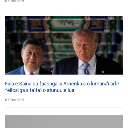
07/08/2026
Faia e Saina sā faasaga ia Amerika a o lumana’i ai le
feiloa’iga a ta’ita’i o atunuu e lua
07/08/2026