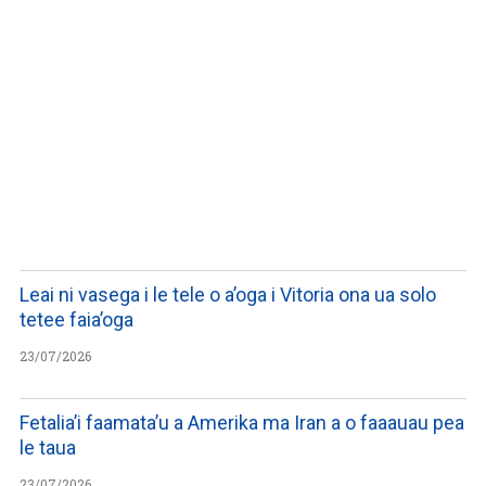
LISTEN TO PODCASTS
Leai ni vasega i le tele o a’oga i Vitoria ona ua solo
tetee faia’oga
23/07/2026
Fetalia’i faamata’u a Amerika ma Iran a o faaauau pea
le taua
23/07/2026