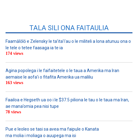
TALA SILI ONA FAITAULIA
Faamālōlō e Zelensky le ta’ita’i’au o le militeli a lona atunuu ona o
le tele o tetee faasaga ia te ia
174 views
Agina popolega i le faifaitetele o le taua a Amerika ma Iran
aemaise le aofa’i o fitafita Amerika ua maliliu
163 views
Faailoa e Hegseth ua oo i le $37.5 piliona le tau o le taua ma Iran,
ae mana’omia pea nisi tupe
78 views
Pue e leoleo se tasi sa avea ma faipule o Kanata
ma molia i moliaga o auupega ma isi