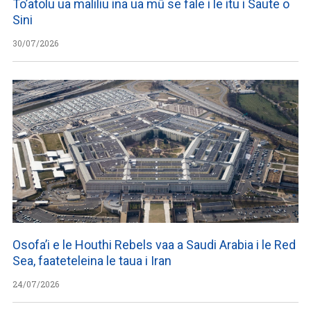
To’atolu ua maliliu ina ua mū se fale i le itu i Saute o
Sini
30/07/2026
Osofa’i e le Houthi Rebels vaa a Saudi Arabia i le Red
Sea, faateteleina le taua i Iran
24/07/2026