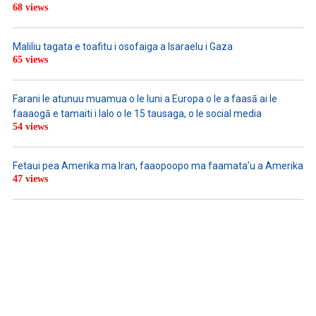
68 views
Maliliu tagata e toafitu i osofaiga a Isaraelu i Gaza
65 views
Farani le atunuu muamua o le Iuni a Europa o le a faasā ai le
faaaogā e tamaiti i lalo o le 15 tausaga, o le social media
54 views
Fetaui pea Amerika ma Iran, faaopoopo ma faamata’u a Amerika
47 views