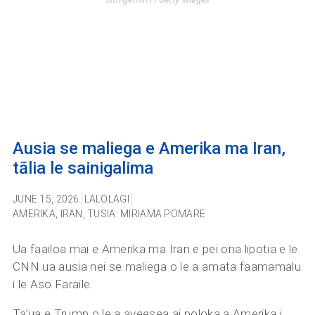
Stringer/AFP/Getty Images
Ausia se maliega e Amerika ma Iran,
tālia le sainigalima
JUNE 15, 2026
LALOLAGI
AMERIKA
,
IRAN
,
TUSIA: MIRIAMA POMARE
Ua faailoa mai e Amerika ma Iran e pei ona lipotia e le
CNN ua ausia nei se maliega o le a amata faamamalu
i le Aso Faraile.
Ta’ua e Trump o le a aveesea ai poloka a Amerika i