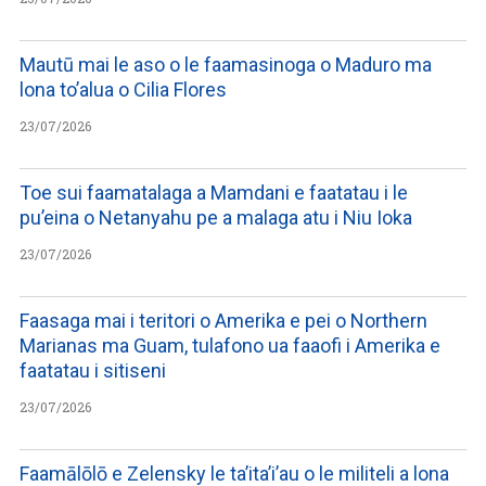
Mautū mai le aso o le faamasinoga o Maduro ma
lona to’alua o Cilia Flores
23/07/2026
Toe sui faamatalaga a Mamdani e faatatau i le
pu’eina o Netanyahu pe a malaga atu i Niu Ioka
23/07/2026
Faasaga mai i teritori o Amerika e pei o Northern
Marianas ma Guam, tulafono ua faaofi i Amerika e
faatatau i sitiseni
23/07/2026
Faamālōlō e Zelensky le ta’ita’i’au o le militeli a lona