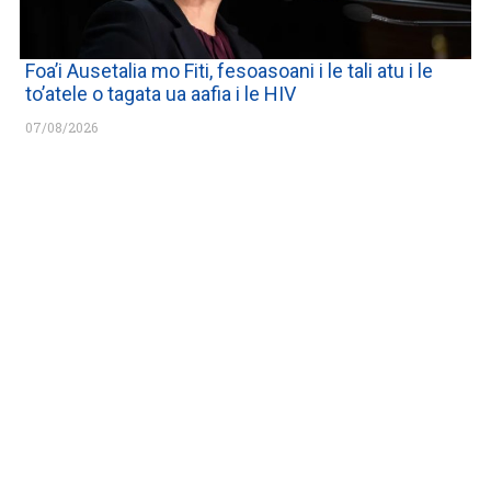
Foa’i Ausetalia mo Fiti, fesoasoani i le tali atu i le
to’atele o tagata ua aafia i le HIV
07/08/2026