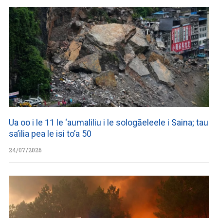
Ua oo i le 11 le ‘aumaliliu i le sologāeleele i Saina; tau
sa’ilia pea le isi to’a 50
24/07/2026