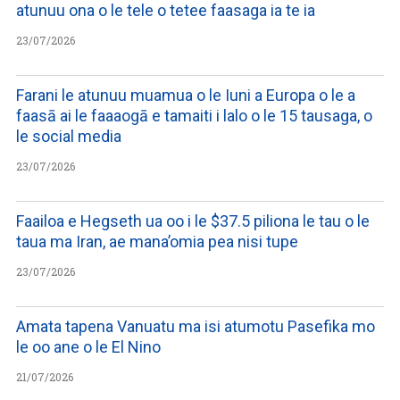
atunuu ona o le tele o tetee faasaga ia te ia
23/07/2026
Farani le atunuu muamua o le Iuni a Europa o le a
faasā ai le faaaogā e tamaiti i lalo o le 15 tausaga, o
le social media
23/07/2026
Faailoa e Hegseth ua oo i le $37.5 piliona le tau o le
taua ma Iran, ae mana’omia pea nisi tupe
23/07/2026
Amata tapena Vanuatu ma isi atumotu Pasefika mo
le oo ane o le El Nino
21/07/2026