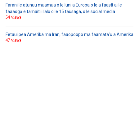
Farani le atunuu muamua o le Iuni a Europa o le a faasā ai le
faaaogā e tamaiti i lalo o le 15 tausaga, o le social media
54 views
Fetaui pea Amerika ma Iran, faaopoopo ma faamata’u a Amerika
47 views