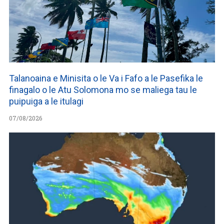
Talanoaina e Minisita o le Va i Fafo a le Pasefika le
finagalo o le Atu Solomona mo se maliega tau le
puipuiga a le itulagi
07/08/2026