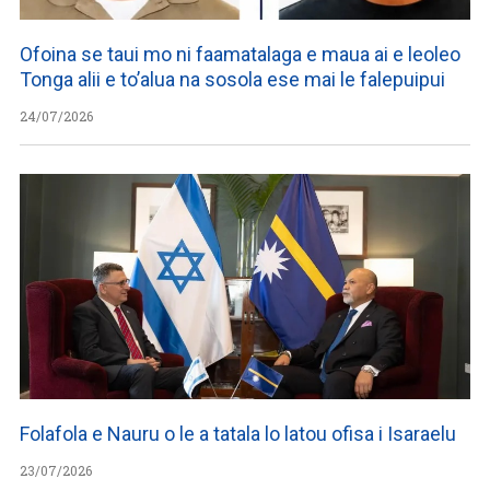
Ofoina se taui mo ni faamatalaga e maua ai e leoleo
Tonga alii e to’alua na sosola ese mai le falepuipui
24/07/2026
Folafola e Nauru o le a tatala lo latou ofisa i Isaraelu
23/07/2026