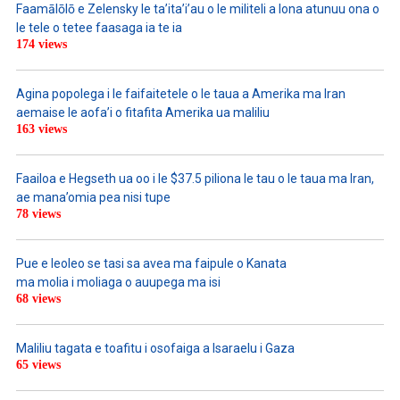
Faamālōlō e Zelensky le ta’ita’i’au o le militeli a lona atunuu ona o
le tele o tetee faasaga ia te ia
174 views
Agina popolega i le faifaitetele o le taua a Amerika ma Iran
aemaise le aofa’i o fitafita Amerika ua maliliu
163 views
Faailoa e Hegseth ua oo i le $37.5 piliona le tau o le taua ma Iran,
ae mana’omia pea nisi tupe
78 views
Pue e leoleo se tasi sa avea ma faipule o Kanata
ma molia i moliaga o auupega ma isi
68 views
Maliliu tagata e toafitu i osofaiga a Isaraelu i Gaza
65 views