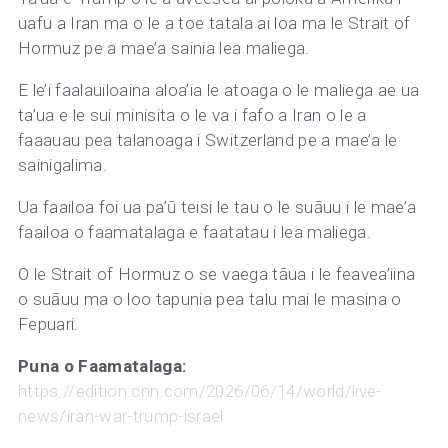
uafu a Iran ma o le a toe tatala ai loa ma le Strait of
Hormuz pe a mae’a sainia lea maliega.
E le’i faalauiloaina aloa’ia le atoaga o le maliega ae ua
ta’ua e le sui minisita o le va i fafo a Iran o le a
faaauau pea talanoaga i Switzerland pe a mae’a le
sainigalima.
Ua faailoa foi ua pa’ū teisi le tau o le suāuu i le mae’a
faailoa o faamatalaga e faatatau i lea maliega.
O le Strait of Hormuz o se vaega tāua i le feavea’iina
o suāuu ma o loo tapunia pea talu mai le masina o
Fepuari.
Puna o Faamatalaga:
https://edition.cnn.com/2026/06/14/world/live-
news/iran-war-trump-israel