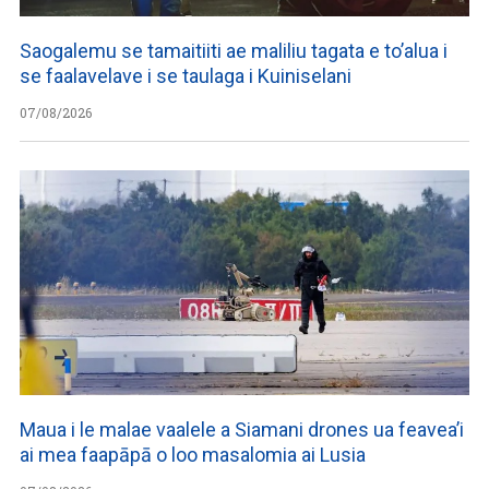
Saogalemu se tamaitiiti ae maliliu tagata e to’alua i
se faalavelave i se taulaga i Kuiniselani
07/08/2026
Maua i le malae vaalele a Siamani drones ua feavea’i
ai mea faapāpā o loo masalomia ai Lusia