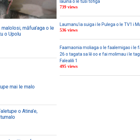
lauina o le tusi tofiga
739 views
Laumanu’ia suiga i le Pulega o le TV1 i M
malolosi, māfua’aga o le
536 views
tu o Upolu
Faamaonia moliaga o le faalemigao i le 
26 o tagata sa lē oo e fai molimau i le tag
Falealili 1
495 views
tupe mai le malo
 Faletupe o Atina’e,
Itumalo