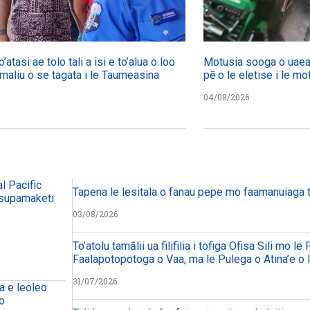
’atasi ae tolo tali a isi e to’alua o loo
Motusia sooga o uaea 
 maliu o se tagata i le Taumeasina
pē o le eletise i le mo
y
04/08/2026
l Pacific
Tapena le lesitala o fanau pepe mo faamanuiaga 
a supamaketi
03/08/2026
To’atolu tamālii ua filifilia i tofiga Ofisa Sili mo le
Faalapotopotoga o Vaa, ma le Pulega o Atina’e o 
31/07/2026
na e leoleo
no