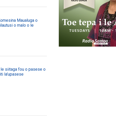
Komesina Maualuga o
ailautusi o malo o le
e siitaga fou o pasese o
iti la’upasese