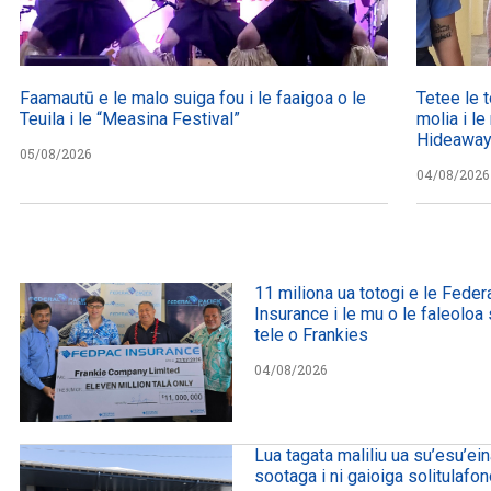
Faamautū e le malo suiga fou i le faaigoa o le
Tetee le to
Teuila i le “Measina Festival”
molia i le
Hideawa
05/08/2026
04/08/2026
11 miliona ua totogi e le Federa
Insurance i le mu o le faleolo
tele o Frankies
04/08/2026
Lua tagata maliliu ua su’esu’ei
sootaga i ni gaioiga solitulafo