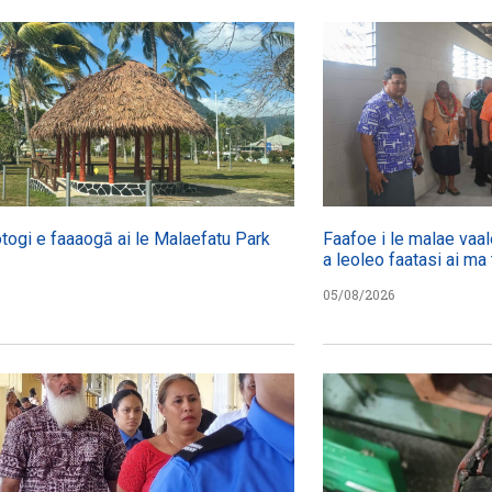
otogi e faaaogā ai le Malaefatu Park
Faafoe i le malae vaal
a leoleo faatasi ai ma 
05/08/2026