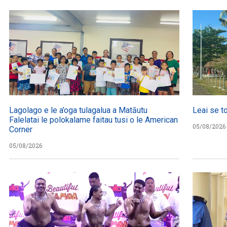
Lagolago e le a’oga tulagalua a Matāutu
Leai se t
Falelatai le polokalame faitau tusi o le American
05/08/2026
Corner
05/08/2026