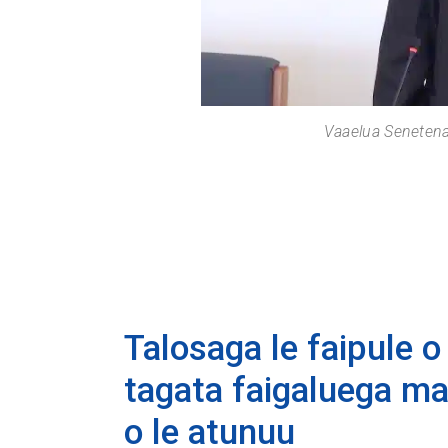
Vaaelua Senetena
Talosaga le faipule o
tagata faigaluega mai
o le atunuu