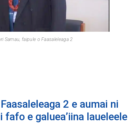
ri Samau, faipule o Faasaleleaga 2
 Faasaleleaga 2 e aumai ni
 fafo e galuea’iina laueleele