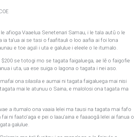
 COE
, le afioga Vaaelua Senetenari Samau, i le tala autū o le
ia ta’ua ai se tasi o faafitauli o loo aafia ai foi lona
aunau e toe aga’i i uta e galulue i eleele o le itumalo.
 le $200 se totogi mo se tagata faigaluega, ae lē o faigofie
fanua i uta, ua ese suiga o lagona o tagata i nei aso.
ē mafai ona silasila e aumai ni tagata faigaluega mai nisi
tagata mai le atunuu o Saina, e malolosi ona tagata ma
vae a itumalo ona vaaia lelei ma tausi na tagata mai fafo
fai ni faato’aga e pei o laau’aina e faaaogā lelei ai fanua o
gata galulue.