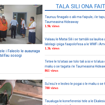
TALA SILI ONA FAI
Taunuu finagalo o alii ma faipule, i le tapu
Taumeasina Hideaway
1.9k views
Valaau le Matai Sili i se tamālii sa lauiloa
lalolagi i piiga faapolofesa a le WWF i Am
1.3k views
ele i Faleolo le auaunaga
ta’ifau sosogi
Tetee le to’atasi ae tolo tali a isi e to’alua 
maliu o se tagata i le Taumeasina Hidea
861 views
Su’esu’e e leoleo le pogai o le maliu o se 
788 views
Taualuga le koneferenisi tele a le Ekalesia