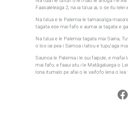
Na tula’i le ta’ita’i o le malo le afioga i le 
Faasaleleaga 2, na ia ta’ua ai, o se itu lelei
Na ta’ua e le Palemia le tamaoa’iga maoa’
tagata ese mai fafo e aumai ai tagata e gal
Na ta’ua e le Palemia tagata mai Saina, Tuva
o loo iai pea i Samoa i latou e tupu’aga ma
Saunoa le Palemia i le sui faipule, e mafai
mai fafo, e faaui atu i le Matāgaluega o Lei
lona itumalo pe afai o le vaifofo lena o lea f