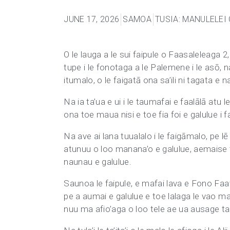
JUNE 17, 2026
SAMOA
TUSIA: MANULELEI
O le lauga a le sui faipule o Faasaleleaga 2
tupe i le fonotaga a le Palemene i le asō, na 
itumalo, o le faigatā ona sa’ili ni tagata e n
Na ia ta’ua e ui i le taumafai e faalālā atu
ona toe maua nisi e toe fia foi e galulue i 
Na ave ai lana tuualalo i le faigāmalo, pe l
atunuu o loo manana’o e galulue, aemaise 
naunau e galulue.
Saunoa le faipule, e mafai lava e Fono Faa
pe a aumai e galulue e toe lalaga le vao ma 
nuu ma afio’aga o loo tele ae ua ausage ta