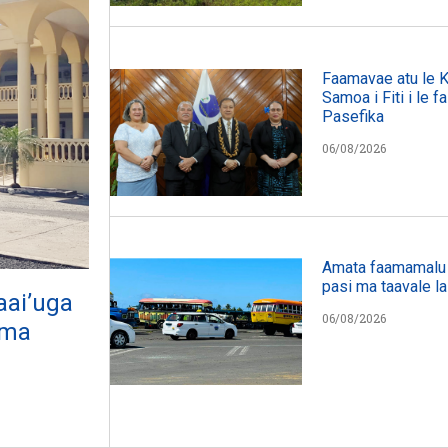
Faamavae atu le 
Samoa i Fiti i le f
Pasefika
06/08/2026
Amata faamamalu l
pasi ma taavale la
aai’uga
06/08/2026
 ma