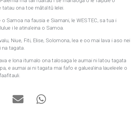
Alii Palemia ma tali fuaitau i se mana’oga o le faipule o
 e tatau ona toe māta’itū lelei.
e o Samoa na fausia e Siamani, le WESTEC, sa tua i
ulue i le atina’eina o Samoa.
lu, Niue, Fiti, Elise, Solomona, lea e oo mai lava i aso nei
i na tagata.
 lava e lona itumalo ona talosaga le aumai ni latou tagata
pa, e aumai ai ni tagata mai fafo e galuea’iina laueleele o
aafitauli.