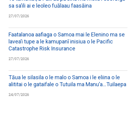
sa sa’ili ai e leoleo fuālaau faasāina
27/07/2026
Faatalanoa aafiaga o Samoa mai le Elenino ma se
lavea’i tupe a le kamupanī inisiua o le Pacific
Catastrophe Risk Insurance
27/07/2026
Tāua le silasila o le malo o Samoa i le eliina o le
alititai o le gataifale o Tutuila ma Manu’a…Tuilaepa
24/07/2026