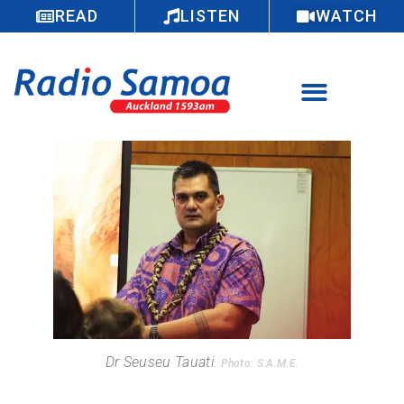
READ
LISTEN
WATCH
Dr Seuseu Tauati.
Photo: S.A.M.E.