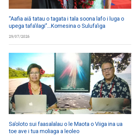
“Aafia aiā tatau o tagata i tala soona lafo i luga o
upega tafa’ilagi”…Komesina o Sulufa’iga
29/07/2026
Sa’oloto sui faasalalau o le Maota o Viiga ina ua
toe ave i tua moliaga a leoleo