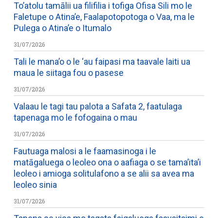
To’atolu tamālii ua filifilia i tofiga Ofisa Sili mo le
Faletupe o Atina’e, Faalapotopotoga o Vaa, ma le
Pulega o Atina’e o Itumalo
31/07/2026
Tali le mana’o o le ‘au faipasi ma taavale laiti ua
maua le siitaga fou o pasese
31/07/2026
Valaau le tagi tau palota a Safata 2, faatulaga
tapenaga mo le fofogaina o mau
31/07/2026
Fautuaga malosi a le faamasinoga i le
matāgaluega o leoleo ona o aafiaga o se tama’ita’i
leoleo i amioga solitulafono a se alii sa avea ma
leoleo sinia
31/07/2026