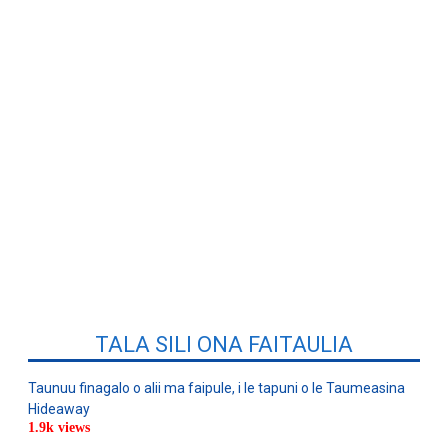
TALA SILI ONA FAITAULIA
Taunuu finagalo o alii ma faipule, i le tapuni o le Taumeasina
Hideaway
1.9k views