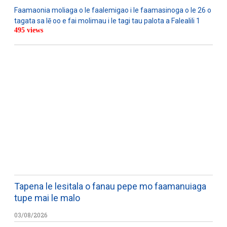
Faamaonia moliaga o le faalemigao i le faamasinoga o le 26 o
tagata sa lē oo e fai molimau i le tagi tau palota a Falealili 1
495 views
WATCH ON YOUTUBE
Tapena le lesitala o fanau pepe mo faamanuiaga
tupe mai le malo
03/08/2026