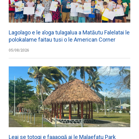
Lagolago e le a’oga tulagalua a Matāutu Falelatai le
polokalame faitau tusi o le American Corner
05/08/2026
Leai se totogi e faaaogā ai le Malaefatu Park