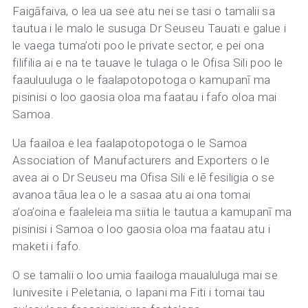
Faigāfaiva, o lea ua see atu nei se tasi o tamalii sa
tautua i le malo le susuga Dr Seuseu Tauati e galue i
le vaega tuma’oti poo le private sector, e pei ona
filifilia ai e na te tauave le tulaga o le Ofisa Sili poo le
faauluuluga o le faalapotopotoga o kamupanī ma
pisinisi o loo gaosia oloa ma faatau i fafo oloa mai
Samoa.
Ua faailoa e lea faalapotopotoga o le Samoa
Association of Manufacturers and Exporters o le
avea ai o Dr Seuseu ma Ofisa Sili e lē fesiligia o se
avanoa tāua lea o le a sasaa atu ai ona tomai
a’oa’oina e faaleleia ma siitia le tautua a kamupanī ma
pisinisi i Samoa o loo gaosia oloa ma faatau atu i
maketi i fafo.
O se tamalii o loo umia faailoga maualuluga mai se
Iunivesite i Peletania, o Iapani ma Fiti i tomai tau