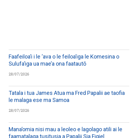
WATCH ON YOUTUBE
Faafeiloa’i i le ‘ava o le feiloa’iga le Komesina o
Sulufa’iga ua mae’a ona faatautō
28/07/2026
Tatala i tua James Atua ma Fred Papalii ae taofia
le malaga ese ma Samoa
28/07/2026
Mana’omia nisi mau a leoleo e lagolago atili ai le
faamatalaga tusitusia a Papalii Sia Figiel