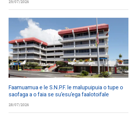
29/07/2026
Faamuamua e le S.N.P.F. le malupuipuia o tupe o
saofaga a o faia se su’esu’ega faalotoifale
28/07/2026