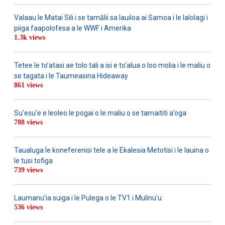
Valaau le Matai Sili i se tamālii sa lauiloa ai Samoa i le lalolagi i
piiga faapolofesa a le WWF i Amerika
1.3k views
Tetee le to’atasi ae tolo tali a isi e to’alua o loo molia i le maliu o
se tagata i le Taumeasina Hideaway
861 views
Su’esu’e e leoleo le pogai o le maliu o se tamaititi a’oga
788 views
Taualuga le koneferenisi tele a le Ekalesia Metotisi i le lauina o
le tusi tofiga
739 views
Laumanu’ia suiga i le Pulega o le TV1 i Mulinu’u
536 views