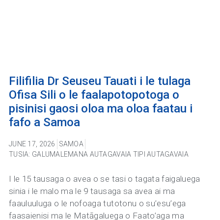
Filifilia Dr Seuseu Tauati i le tulaga
Ofisa Sili o le faalapotopotoga o
pisinisi gaosi oloa ma oloa faatau i
fafo a Samoa
JUNE 17, 2026
SAMOA
TUSIA: GALUMALEMANA AUTAGAVAIA TIPI AUTAGAVAIA
I le 15 tausaga o avea o se tasi o tagata faigaluega
sinia i le malo ma le 9 tausaga sa avea ai ma
faauluuluga o le nofoaga tutotonu o su’esu’ega
faasaienisi ma le Matāgaluega o Faato’aga ma