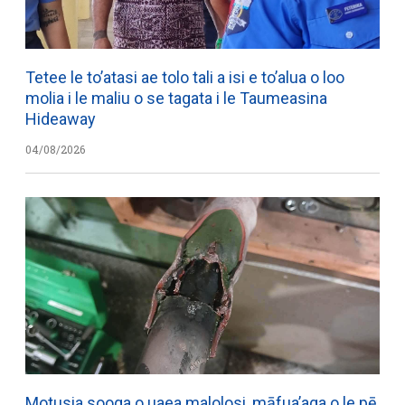
Tetee le to’atasi ae tolo tali a isi e to’alua o loo
molia i le maliu o se tagata i le Taumeasina
Hideaway
04/08/2026
Motusia sooga o uaea malolosi, māfua’aga o le pē