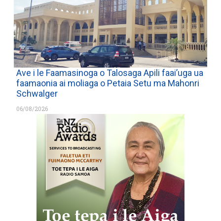
Ave i le Faamasinoga o Talosaga Apili faai’uga ua
faamaonia ai moliaga o Petaia Setu ma Mahonri
Schwalger
06/08/2026