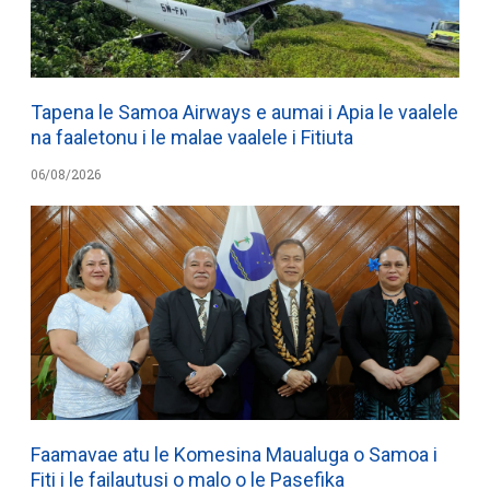
Tapena le Samoa Airways e aumai i Apia le vaalele
na faaletonu i le malae vaalele i Fitiuta
06/08/2026
Faamavae atu le Komesina Maualuga o Samoa i
Fiti i le failautusi o malo o le Pasefika