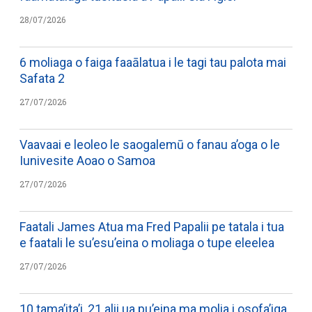
28/07/2026
6 moliaga o faiga faaālatua i le tagi tau palota mai
Safata 2
27/07/2026
Vaavaai e leoleo le saogalemū o fanau a’oga o le
Iunivesite Aoao o Samoa
27/07/2026
Faatali James Atua ma Fred Papalii pe tatala i tua
e faatali le su’esu’eina o moliaga o tupe eleelea
27/07/2026
10 tama’ita’i, 21 alii ua pu’eina ma molia i osofa’iga