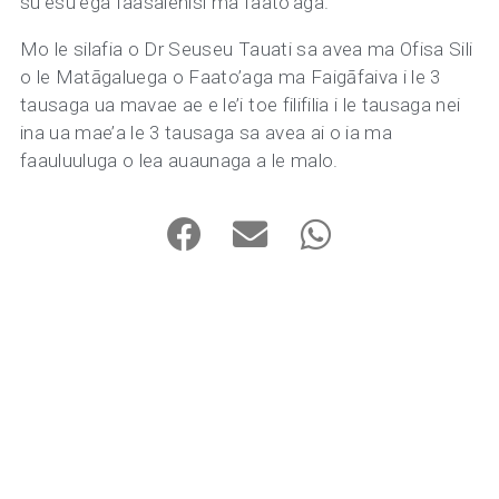
su’esu’ega faasaienisi ma faato’aga.
Mo le silafia o Dr Seuseu Tauati sa avea ma Ofisa Sili
o le Matāgaluega o Faato’aga ma Faigāfaiva i le 3
tausaga ua mavae ae e le’i toe filifilia i le tausaga nei
ina ua mae’a le 3 tausaga sa avea ai o ia ma
faauluuluga o lea auaunaga a le malo.