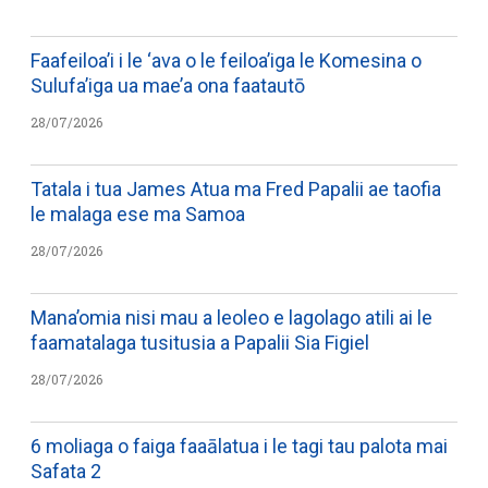
Faafeiloa’i i le ‘ava o le feiloa’iga le Komesina o
Sulufa’iga ua mae’a ona faatautō
28/07/2026
Tatala i tua James Atua ma Fred Papalii ae taofia
le malaga ese ma Samoa
28/07/2026
Mana’omia nisi mau a leoleo e lagolago atili ai le
faamatalaga tusitusia a Papalii Sia Figiel
28/07/2026
6 moliaga o faiga faaālatua i le tagi tau palota mai
Safata 2