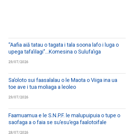
WATCH ON YOUTUBE
“Aafia aiā tatau o tagata i tala soona lafo i luga o
upega tafa’ilagi”…Komesina o Sulufa’iga
29/07/2026
Sa’oloto sui faasalalau o le Maota o Viiga ina ua
toe ave i tua moliaga a leoleo
29/07/2026
Faamuamua e le S.N.P.F. le malupuipuia o tupe o
saofaga a o faia se su’esu’ega faalotoifale
28/07/2026