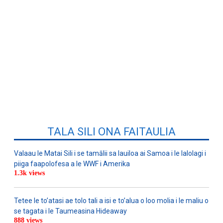
TALA SILI ONA FAITAULIA
Valaau le Matai Sili i se tamālii sa lauiloa ai Samoa i le lalolagi i
piiga faapolofesa a le WWF i Amerika
1.3k views
Tetee le to’atasi ae tolo tali a isi e to’alua o loo molia i le maliu o
se tagata i le Taumeasina Hideaway
888 views