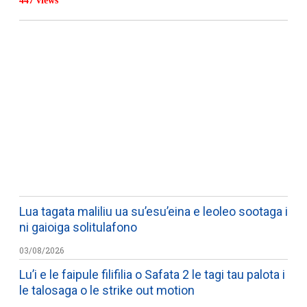
447 views
WATCH ON YOUTUBE
Lua tagata maliliu ua su’esu’eina e leoleo sootaga i
ni gaioiga solitulafono
03/08/2026
Lu’i e le faipule filifilia o Safata 2 le tagi tau palota i
le talosaga o le strike out motion