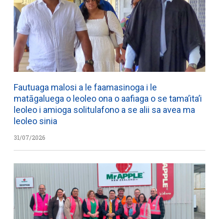
Fautuaga malosi a le faamasinoga i le
matāgaluega o leoleo ona o aafiaga o se tama’ita’i
leoleo i amioga solitulafono a se alii sa avea ma
leoleo sinia
31/07/2026