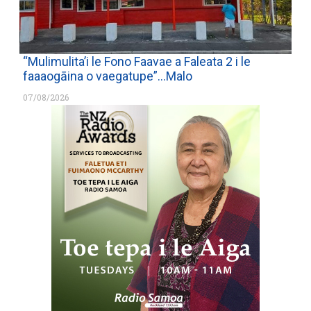
“Mulimulita’i le Fono Faavae a Faleata 2 i le
faaaogāina o vaegatupe”…Malo
07/08/2026