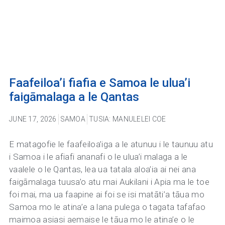
Faafeiloa’i fiafia e Samoa le ulua’i
faigāmalaga a le Qantas
JUNE 17, 2026
SAMOA
TUSIA: MANULELEI COE
E matagofie le faafeiloa’iga a le atunuu i le taunuu atu
i Samoa i le afiafi ananafi o le ulua’i malaga a le
vaalele o le Qantas, lea ua tatala aloa’ia ai nei ana
faigāmalaga tuusa’o atu mai Aukilani i Apia ma le toe
foi mai, ma ua faapine ai foi se isi matāti’a tāua mo
Samoa mo le atina’e a lana pulega o tagata tafafao
maimoa asiasi aemaise le tāua mo le atina’e o le