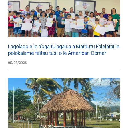
Lagolago e le a’oga tulagalua a Matāutu Falelatai le
polokalame faitau tusi o le American Corner
05/08/2026