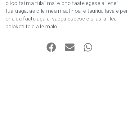
o loo fai ma tula’i mai e ono faatelegese ai lenei
fuafuaga, ae o le mea mautinoa, e taunuu lava e pei
ona ua faatulaga ai vaega eseese e silasila i lea
poloketi tele a le malo.