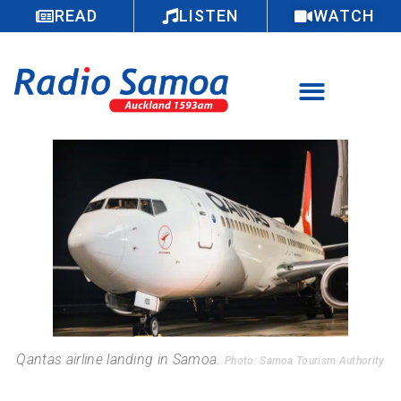
READ
LISTEN
WATCH
Qantas airline landing in Samoa.
Photo: Samoa Tourism Authority