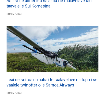
Asiasi i le alii leoleo na aafia i le faalavelave tau
taavale le Sui Komesina
30/07/2026
Leai se soifua na aafia i le faalavelave na tupu i se
vaalele twinotter o le Samoa Airways
30/07/2026