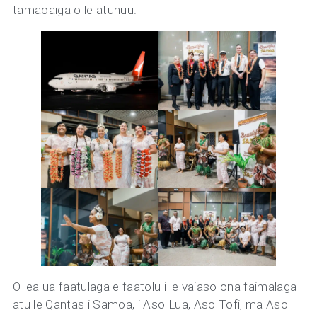
tamaoaiga o le atunuu.
O lea ua faatulaga e faatolu i le vaiaso ona faimalaga
atu le Qantas i Samoa, i Aso Lua, Aso Tofi, ma Aso