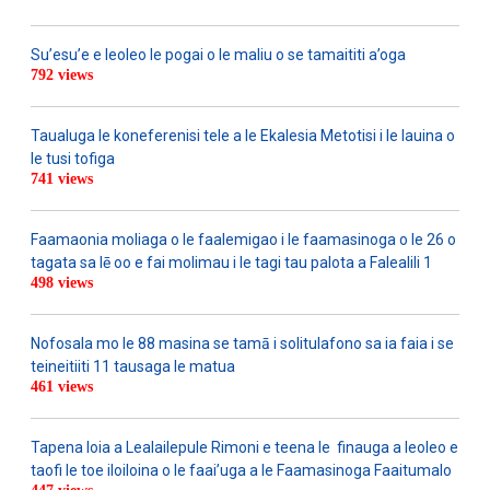
Su’esu’e e leoleo le pogai o le maliu o se tamaititi a’oga
792 views
Taualuga le koneferenisi tele a le Ekalesia Metotisi i le lauina o
le tusi tofiga
741 views
Faamaonia moliaga o le faalemigao i le faamasinoga o le 26 o
tagata sa lē oo e fai molimau i le tagi tau palota a Falealili 1
498 views
Nofosala mo le 88 masina se tamā i solitulafono sa ia faia i se
teineitiiti 11 tausaga le matua
461 views
Tapena loia a Lealailepule Rimoni e teena le finauga a leoleo e
taofi le toe iloiloina o le faai’uga a le Faamasinoga Faaitumalo