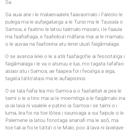
Sa.
Sa auai ane i le malaevaalele faavaomalo i Faleolo le
pulega ma le aufaigaluega a le Turisi ma le Tausala o
Samoa, e faatino le latou talimalo masani, i le faaula
ma faafiafiaga, e faafeiloa’i māfana mai ai le mamalu
o le auvaa na faafoeina atu lenei ulua’i faigāmalaga.
O se avanoa lelei o le a atili faafaigofie ai fesoota’iga i
faigāmalaga i le va o atunuu e lua, mo tagata tafafao
asiasi atu i Samoa, ae faapea foi i feoa’iga a aiga,
tagata ta’ito’atasi ma le aufaipisinisi.
O se tala fiafia lea mo Samoa a o faatalitali ai pea le
taimi o le a tino mai ai le moemitiga a le faigāmalo ina
ia iai lava ni vaalele e patino ia Samoa i se taimi o i
luma, lea foi na toe lōtea i saunoaga a sui faipule o le
Palemene ia latou fonotaga ananafi ma le asō, ma
toe tali ai foi le ta’ita’i o le Malo, poo ā lava ni lavelave