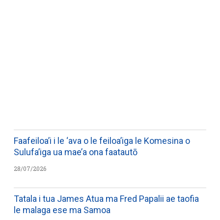
WATCH ON YOUTUBE
Faafeiloa’i i le ‘ava o le feiloa’iga le Komesina o
Sulufa’iga ua mae’a ona faatautō
28/07/2026
Tatala i tua James Atua ma Fred Papalii ae taofia
le malaga ese ma Samoa