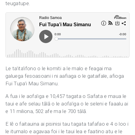
teugatupe.
Le ta’ita’ifono o le komiti a le malo e feagai ma
galuega fesoasoani i ni aafiaga o le gataifale, afioga
Fui Tupa’i Mau Simanu.
A fua i le aofa’iga e 10,457 tagata o Safata e maua le
taui e afe selau tālā o le aofa’iga o le seleni e faaalu ai
e 11 miliona, 502 afe ma le 700 tālā.
E lē o faitauina ai pisinisi tau tagata tafafao e 4 o loo i
le itumalo e agavaa foi i le taui lea e faatino atu e le