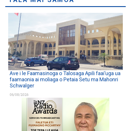
Ave i le Faamasinoga o Talosaga Apili faai’uga ua
faamaonia ai moliaga o Petaia Setu ma Mahonri
Schwalger
06/08/2026