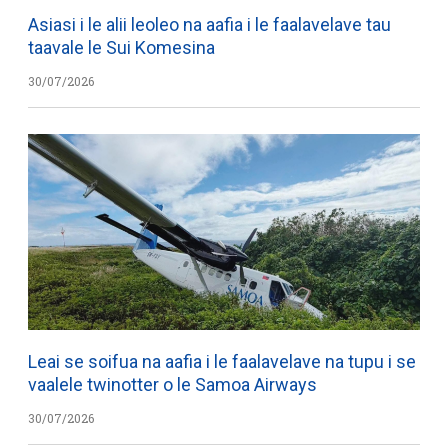
Asiasi i le alii leoleo na aafia i le faalavelave tau
taavale le Sui Komesina
30/07/2026
Leai se soifua na aafia i le faalavelave na tupu i se
vaalele twinotter o le Samoa Airways
30/07/2026