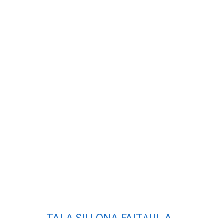
TALA SILI ONA FAITAULIA