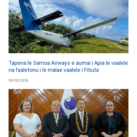
Tapena le Samoa Airways e aumai i Apia le vaalele
na faaletonu i le malae vaalele i Fitiuta
06/08/2026