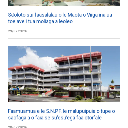
Sa’oloto sui faasalalau o le Maota o Viiga ina ua
toe ave i tua moliaga a leoleo
29/07/2026
Faamuamua e le S.N.P.F. le malupuipuia o tupe o
saofaga a o faia se su’esu’ega faalotoifale
28/07/2026