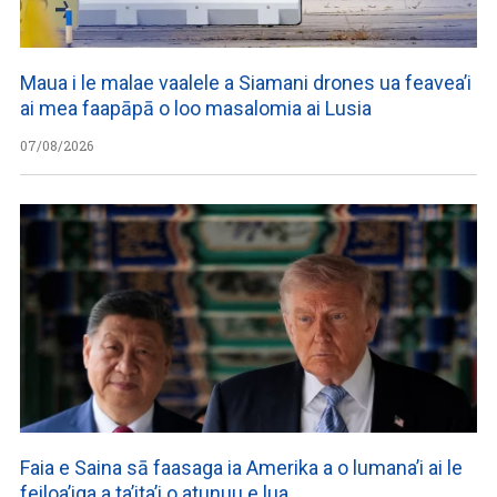
Maua i le malae vaalele a Siamani drones ua feavea’i
ai mea faapāpā o loo masalomia ai Lusia
07/08/2026
Faia e Saina sā faasaga ia Amerika a o lumana’i ai le
feiloa’iga a ta’ita’i o atunuu e lua