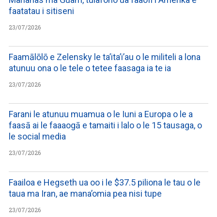
faatatau i sitiseni
23/07/2026
Faamālōlō e Zelensky le ta’ita’i’au o le militeli a lona
atunuu ona o le tele o tetee faasaga ia te ia
23/07/2026
Farani le atunuu muamua o le Iuni a Europa o le a
faasā ai le faaaogā e tamaiti i lalo o le 15 tausaga, o
le social media
23/07/2026
Faailoa e Hegseth ua oo i le $37.5 piliona le tau o le
taua ma Iran, ae mana’omia pea nisi tupe
23/07/2026