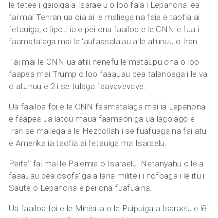
le tetee i gaioiga a Isaraelu o loo faia i Lepanona lea
fai mai Tehran ua oia ai le maliega na faia e taofia ai
fetauiga, o lipoti ia e pei ona faailoa e le CNN e fua i
faamatalaga mai le ‘aufaasalalau a le atunuu o Iran.
Fai mai le CNN ua atili nenefu le matāupu ona o loo
faapea mai Trump o loo faaauau pea talanoaga i le va
o atunuu e 2 i se tulaga faavavevave.
Ua faailoa foi e le CNN faamatalaga mai ia Lepanona
e faapea ua latou maua faamaoniga ua lagolago e
Iran se maliega a le Hezbollah i se fuafuaga na fai atu
e Amerika ia taofia ai fetauiga ma Isaraelu.
Peita’i fai mai le Palemia o Isaraelu, Netanyahu o le a
faaauau pea osofa’iga a lana militeli i nofoaga i le itu i
Saute o Lepanona e pei ona fuafuaina.
Ua faailoa foi e le Minisita o le Puipuiga a Isaraelu e lē