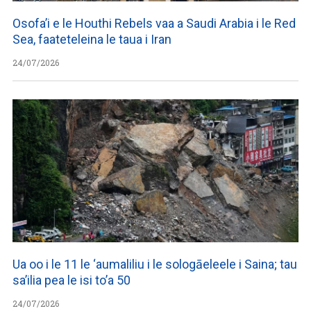
Osofa’i e le Houthi Rebels vaa a Saudi Arabia i le Red
Sea, faateteleina le taua i Iran
24/07/2026
Ua oo i le 11 le ‘aumaliliu i le sologāeleele i Saina; tau
sa’ilia pea le isi to’a 50
24/07/2026