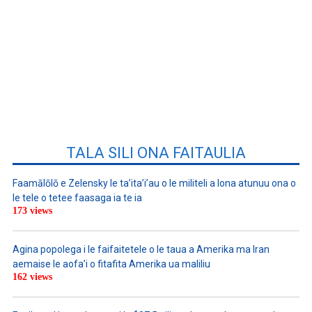
TALA SILI ONA FAITAULIA
Faamālōlō e Zelensky le ta’ita’i’au o le militeli a lona atunuu ona o
le tele o tetee faasaga ia te ia
173 views
Agina popolega i le faifaitetele o le taua a Amerika ma Iran
aemaise le aofa’i o fitafita Amerika ua maliliu
162 views