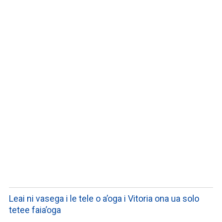
LISTEN TO PODCASTS
Leai ni vasega i le tele o a’oga i Vitoria ona ua solo
tetee faia’oga