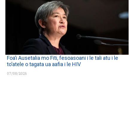
Foa’i Ausetalia mo Fiti, fesoasoani i le tali atu i le
to’atele o tagata ua aafia i le HIV
07/08/2026