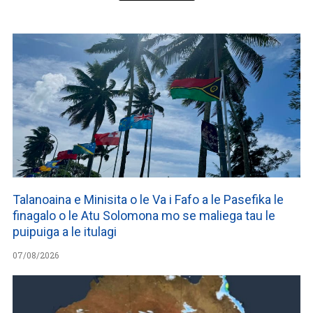
Talanoaina e Minisita o le Va i Fafo a le Pasefika le
finagalo o le Atu Solomona mo se maliega tau le
puipuiga a le itulagi
07/08/2026