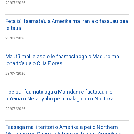
23/07/2026
Fetalia’i faamata’u a Amerika ma Iran a o faaauau pea
le taua
23/07/2026
Mautū mai le aso o le faamasinoga o Maduro ma
lona to’alua o Cilia Flores
23/07/2026
Toe sui faamatalaga a Mamdani e faatatau i le
pu’eina o Netanyahu pe a malaga atu i Niu Ioka
23/07/2026
Faasaga mai i teritori o Amerika e pei o Northern
Marianas ma Guam, tulafono ua faaofi i Amerika e