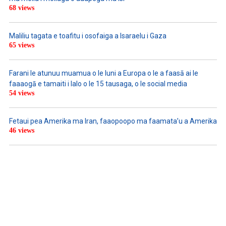
68 views
Maliliu tagata e toafitu i osofaiga a Isaraelu i Gaza
65 views
Farani le atunuu muamua o le Iuni a Europa o le a faasā ai le
faaaogā e tamaiti i lalo o le 15 tausaga, o le social media
54 views
Fetaui pea Amerika ma Iran, faaopoopo ma faamata’u a Amerika
46 views