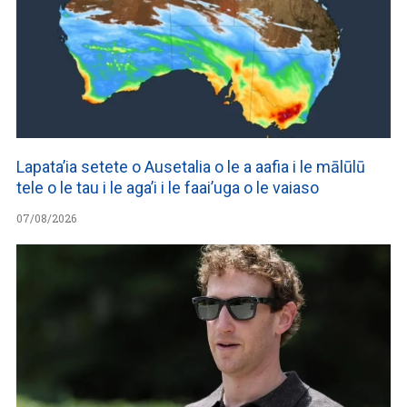
Lapata’ia setete o Ausetalia o le a aafia i le mālūlū
tele o le tau i le aga’i i le faai’uga o le vaiaso
07/08/2026