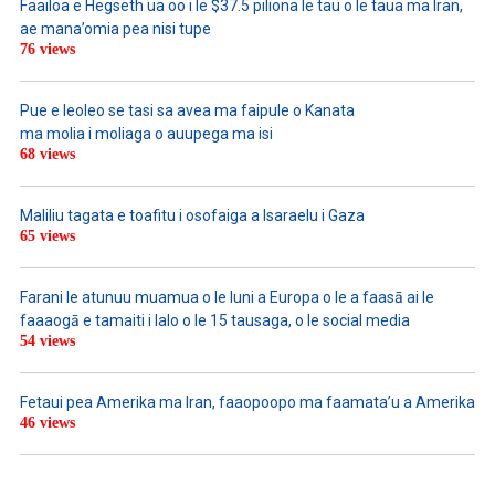
Faailoa e Hegseth ua oo i le $37.5 piliona le tau o le taua ma Iran,
ae mana’omia pea nisi tupe
76 views
Pue e leoleo se tasi sa avea ma faipule o Kanata
ma molia i moliaga o auupega ma isi
68 views
Maliliu tagata e toafitu i osofaiga a Isaraelu i Gaza
65 views
Farani le atunuu muamua o le Iuni a Europa o le a faasā ai le
faaaogā e tamaiti i lalo o le 15 tausaga, o le social media
54 views
Fetaui pea Amerika ma Iran, faaopoopo ma faamata’u a Amerika
46 views