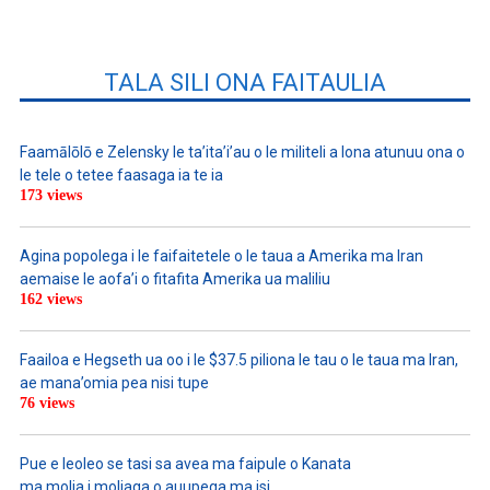
TALA SILI ONA FAITAULIA
Faamālōlō e Zelensky le ta’ita’i’au o le militeli a lona atunuu ona o
le tele o tetee faasaga ia te ia
173 views
Agina popolega i le faifaitetele o le taua a Amerika ma Iran
aemaise le aofa’i o fitafita Amerika ua maliliu
162 views
Faailoa e Hegseth ua oo i le $37.5 piliona le tau o le taua ma Iran,
ae mana’omia pea nisi tupe
76 views
Pue e leoleo se tasi sa avea ma faipule o Kanata
ma molia i moliaga o auupega ma isi