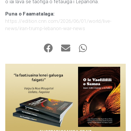
o iai lava se taofiga o fetauiga i Lepanona.
Puna o Faamatalaga:
https://edition.cnn.com/2026/06/01/world/live-
news/iran-trump-lebanon-war-news