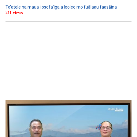
To’atele na maua i osofa’iga a leoleo mo fuālaau faasāina
211 views
WATCH ON YOUTUBE