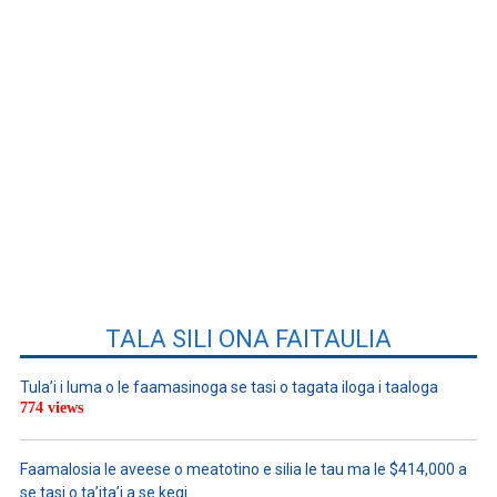
TALA SILI ONA FAITAULIA
Tula’i i luma o le faamasinoga se tasi o tagata iloga i taaloga
774 views
Faamalosia le aveese o meatotino e silia le tau ma le $414,000 a
se tasi o ta’ita’i a se kegi