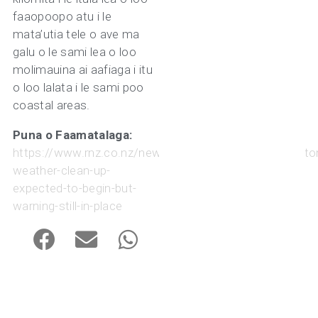
faaopoopo atu i le
mata’utia tele o ave ma
galu o le sami lea o loo
molimauina ai aafiaga i itu
o loo lalata i le sami poo
coastal areas.
Puna o Faamatalaga:
https://www.rnz.co.nz/news/weather/597730/wellingto
weather-clean-up-
expected-to-begin-but-
warning-still-in-place