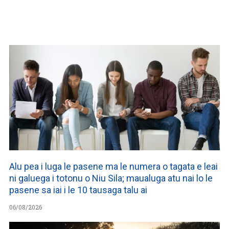
WATCH ON YOUTUBE
Alu pea i luga le pasene ma le numera o tagata e leai
ni galuega i totonu o Niu Sila; maualuga atu nai lo le
pasene sa iai i le 10 tausaga talu ai
06/08/2026