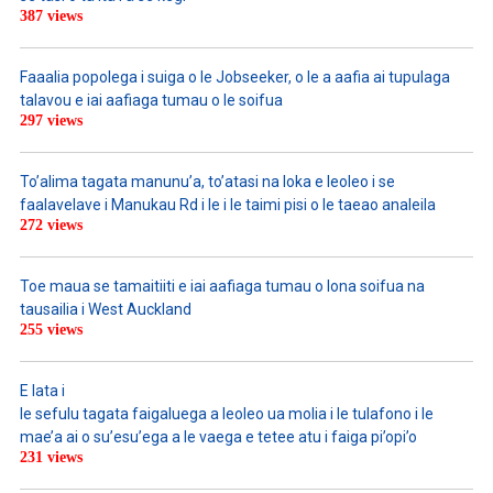
387 views
Faaalia popolega i suiga o le Jobseeker, o le a aafia ai tupulaga
talavou e iai aafiaga tumau o le soifua
297 views
To’alima tagata manunu’a, to’atasi na loka e leoleo i se
faalavelave i Manukau Rd i le i le taimi pisi o le taeao analeila
272 views
Toe maua se tamaitiiti e iai aafiaga tumau o lona soifua na
tausailia i West Auckland
255 views
E lata i
le sefulu tagata faigaluega a leoleo ua molia i le tulafono i le
mae’a ai o su’esu’ega a le vaega e tetee atu i faiga pi’opi’o
231 views