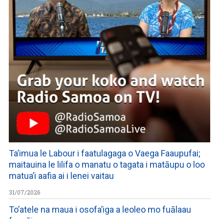
Ta’imua le Labour i faatulagaga o Vaega Faaupufai;
maitauina le lilifa o manatu o tagata i matāupu o loo
matua’i aafia ai i lenei vaitau
31/07/2026
To’atele na maua i osofa’iga a leoleo mo fuālaau