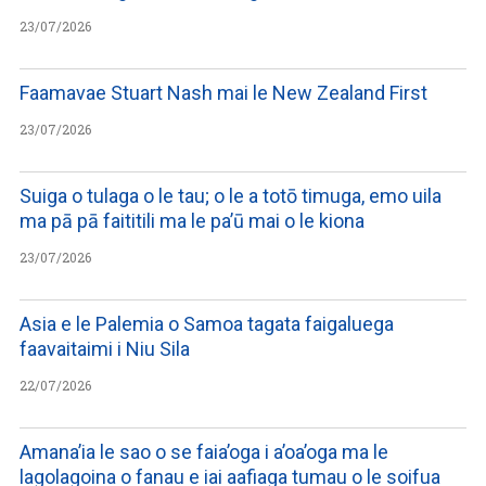
23/07/2026
Faamavae Stuart Nash mai le New Zealand First
23/07/2026
Suiga o tulaga o le tau; o le a totō timuga, emo uila
ma pā pā faititili ma le pa’ū mai o le kiona
23/07/2026
Asia e le Palemia o Samoa tagata faigaluega
faavaitaimi i Niu Sila
22/07/2026
Amana’ia le sao o se faia’oga i a’oa’oga ma le
lagolagoina o fanau e iai aafiaga tumau o le soifua