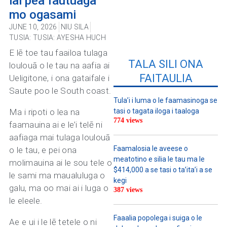
iai pea fautuaga
mo ogasami
JUNE 10, 2026
NIU SILA
TUSIA:
TUSIA: AYESHA HUCH
E lē toe tau faailoa tulaga
TALA SILI ONA
loulouā o le tau na aafia ai
FAITAULIA
Ueligitone, i ona gataifale i
Saute poo le South coast.
Tula’i i luma o le faamasinoga se
Ma i ripoti o lea na
tasi o tagata iloga i taaloga
774 views
faamauina ai e le’i telē ni
aafiaga mai tulaga loulouā
Faamalosia le aveese o
o le tau, e pei ona
meatotino e silia le tau ma le
molimauina ai le sou tele o
$414,000 a se tasi o ta’ita’i a se
le sami ma maualuluga o
kegi
galu, ma oo mai ai i luga o
387 views
le eleele.
Faaalia popolega i suiga o le
Ae e ui i le lē tetele o ni