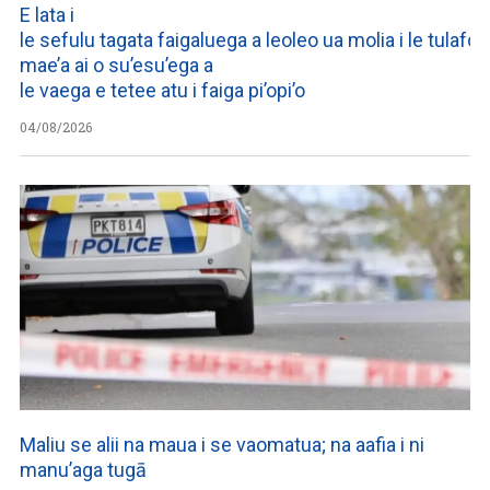
E lata i
le sefulu tagata faigaluega a leoleo ua molia i le tulafono
mae’a ai o su’esu’ega a
le vaega e tetee atu i faiga pi’opi’o
04/08/2026
Maliu se alii na maua i se vaomatua; na aafia i ni
manu’aga tugā