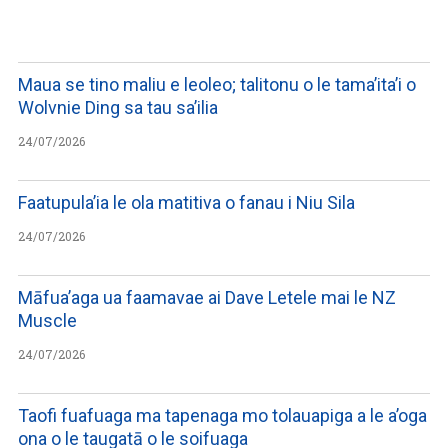
WATCH ON YOUTUBE
Maua se tino maliu e leoleo; talitonu o le tama’ita’i o
Wolvnie Ding sa tau sa’ilia
24/07/2026
Faatupula’ia le ola matitiva o fanau i Niu Sila
24/07/2026
Māfua’aga ua faamavae ai Dave Letele mai le NZ
Muscle
24/07/2026
Taofi fuafuaga ma tapenaga mo tolauapiga a le a’oga
ona o le taugatā o le soifuaga