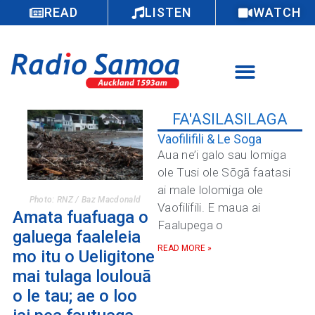
READ
LISTEN
WATCH
FA'ASILASILAGA
Vaofilifili & Le Soga
Aua ne’i galo sau lomiga
ole Tusi ole Sōgā faatasi
ai male lolomiga ole
Photo: RNZ / Baz Macdonald
Vaofilifili. E maua ai
Amata fuafuaga o
Faalupega o
galuega faaleleia
READ MORE »
mo itu o Ueligitone
mai tulaga loulouā
o le tau; ae o loo