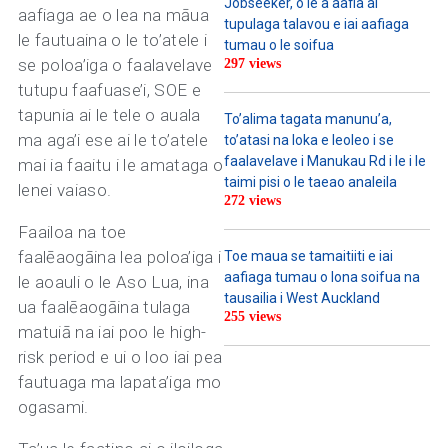
Jobseeker, o le a aafia ai
aafiaga ae o lea na māua
tupulaga talavou e iai aafiaga
le fautuaina o le to’atele i
tumau o le soifua
se poloa’iga o faalavelave
297 views
tutupu faafuase’i, SOE e
tapunia ai le tele o auala
To’alima tagata manunu’a,
ma aga’i ese ai le to’atele
to’atasi na loka e leoleo i se
faalavelave i Manukau Rd i le i le
mai ia faaitu i le amataga o
taimi pisi o le taeao analeila
lenei vaiaso.
272 views
Faailoa na toe
faalēaogāina lea poloa’iga i
Toe maua se tamaitiiti e iai
aafiaga tumau o lona soifua na
le aoauli o le Aso Lua, ina
tausailia i West Auckland
ua faalēaogāina tulaga
255 views
matuiā na iai poo le high-
risk period e ui o loo iai pea
fautuaga ma lapata’iga mo
ogasami.