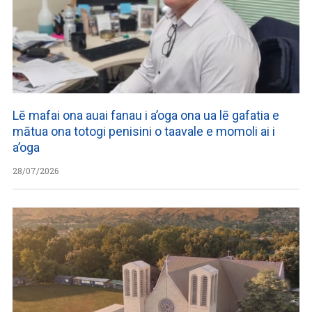
Lē mafai ona auai fanau i a’oga ona ua lē gafatia e
mātua ona totogi penisini o taavale e momoli ai i
a’oga
28/07/2026