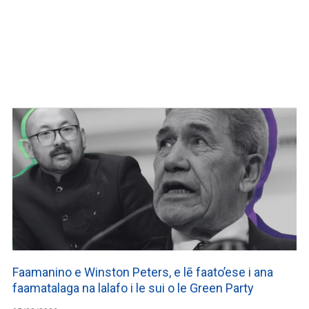
Faamanino e Winston Peters, e lē faato’ese i ana
faamatalaga na lalafo i le sui o le Green Party