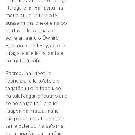
Ta’ua le faatino ai o iloiloga
i tulaga o iai lea faaitu, na
maua atu ai le tele o le
suāsami ma oneone na oo
atu lava i le isi ituala e
aofia ai faaitu o Ōwhiro
Bay ma Island Bay, ae o le
tulaga lelei e le’i iai se fale
na matua’i aafia.
Faamauina i ripoti le
fesiligia ai e le to’atele o
tagatānuu o ia faaitu, pe
na talafeagai le faatino ai o
se poloa’iga talu ai e le’i
faapea na matua’i aafia
ma pagatia o latou aai, ae
tali le pulenuu, na sa’o ma
tonu lana faai’uga na fai,