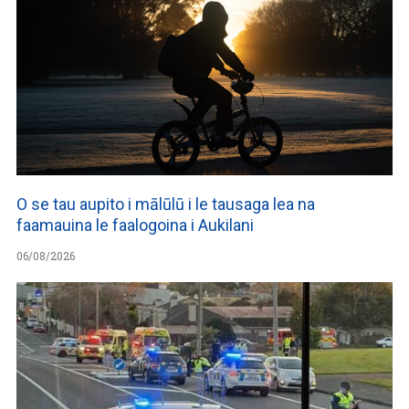
O se tau aupito i mālūlū i le tausaga lea na
faamauina le faalogoina i Aukilani
06/08/2026