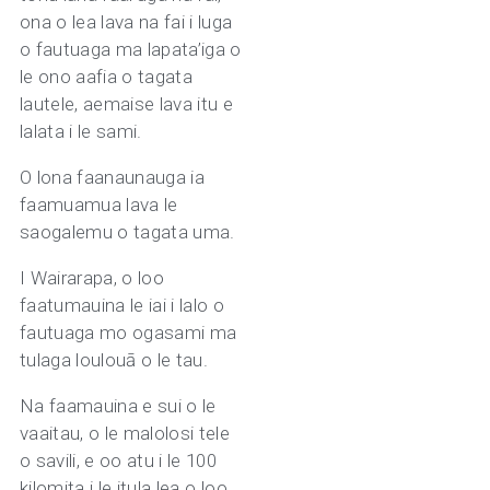
ona o lea lava na fai i luga
o fautuaga ma lapata’iga o
le ono aafia o tagata
lautele, aemaise lava itu e
lalata i le sami.
O lona faanaunauga ia
faamuamua lava le
saogalemu o tagata uma.
I Wairarapa, o loo
faatumauina le iai i lalo o
fautuaga mo ogasami ma
tulaga loulouā o le tau.
Na faamauina e sui o le
vaaitau, o le malolosi tele
o savili, e oo atu i le 100
kilomita i le itula lea o loo