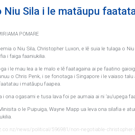
o Niu Sila i le matāupu faatata
 MIRIAMA POMARE
lemia o Niu Sila, Christopher Luxon, e lē suia le tulaga o Niu 
ia i faiga faaniukilia.
oga i le mau lea a le malo e lē faatagaina ai pe faatino gaio
unuu o Chris Penk, i se fonotaga i Singapore i le vaiaso talu
e faatatau i matāupu faapea.
ia i ona ogasami e tusa lava foi pe aumaia ai ni ‘au’upega faa
nisita o le Puipuiga, Wayne Mapp ua leva ona silafia e atun
kilia.
.co.nz/news/political/596981/non-negotiable-christopher-