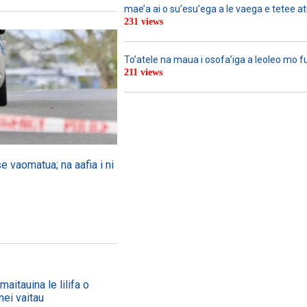
mae’a ai o su’esu’ega a le vaega e tetee atu 
231 views
To’atele na maua i osofa’iga a leoleo mo 
211 views
se vaomatua; na aafia i ni
aitauina le lilifa o
nei vaitau