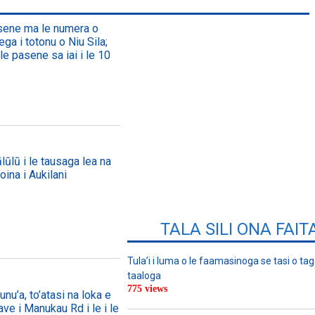
asene ma le numera o
ega i totonu o Niu Sila;
le pasene sa iai i le 10
lūlū i le tausaga lea na
oina i Aukilani
TALA SILI ONA FAIT
Tula’i i luma o le faamasinoga se tasi o tag
taaloga
775 views
nu’a, to’atasi na loka e
ave i Manukau Rd i le i le