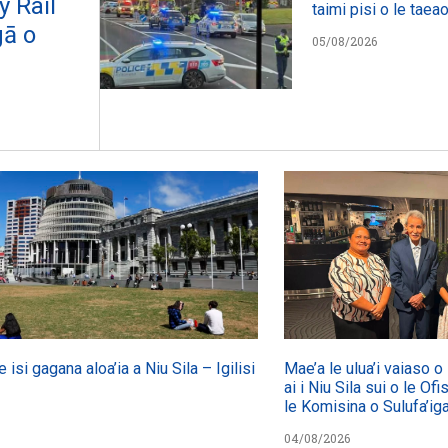
y Rail
taimi pisi o le taeao
gā o
05/08/2026
e isi gagana aloa’ia a Niu Sila – Igilisi
Mae’a le ulua’i vaiaso 
ai i Niu Sila sui o le Ofi
le Komisina o Sulufa’i
04/08/2026