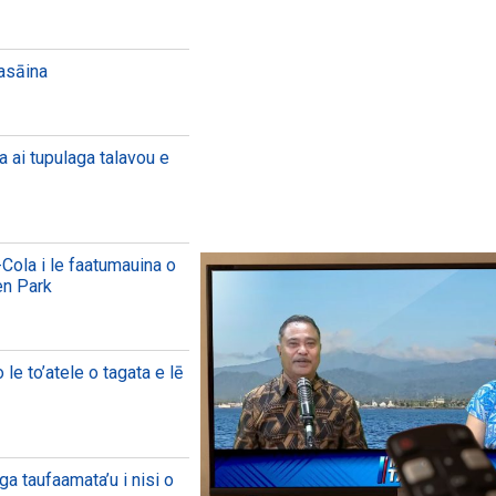
aasāina
a ai tupulaga talavou e
Cola i le faatumauina o
en Park
le to’atele o tagata e lē
ga taufaamata’u i nisi o