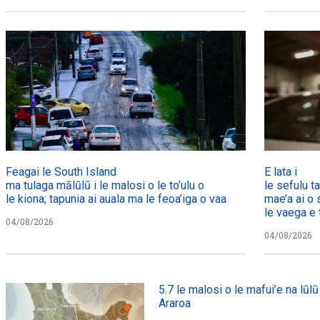
Feagai le South Island
E lata i
ma tulaga mālūlū i le malosi o le to’ulu o
le sefulu t
le kiona; tapunia ai auala ma le feoa’iga o vaa
mae’a ai o 
le vaega e t
04/08/2026
04/08/2026
5.7 le malosi o le mafui’e na lūlū 
Araroa