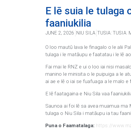
E lē suia le tulaga 
faaniukilia
JUNE 2, 2026
NIU SILA
TUSIA:
TUSIA:
O loo mautū lava le finagalo o le alii Pa
tulaga i le matāupu e faatatau i le lē aof
Fai mai le RNZ e ui o loo iai nisi masal
manino le minisita o le puipuiga a le at
ai ae e lē o iai se fuafuaga a le malo 
E lē faatagaina e Niu Sila vaa faaniukil
Saunoa ai foi lē sa avea muamua ma Mi
tulaga o Niu Sila i matāupu ia tau faaniu
Puna o Faamatalaga:
https://www.rnz