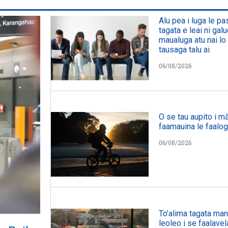
Alu pea i luga le p
tagata e leai ni galu
maualuga atu nai lo 
tausaga talu ai
06/08/2026
O se tau aupito i mā
faamauina le faalog
06/08/2026
To’alima tagata manu
leoleo i se faalavel