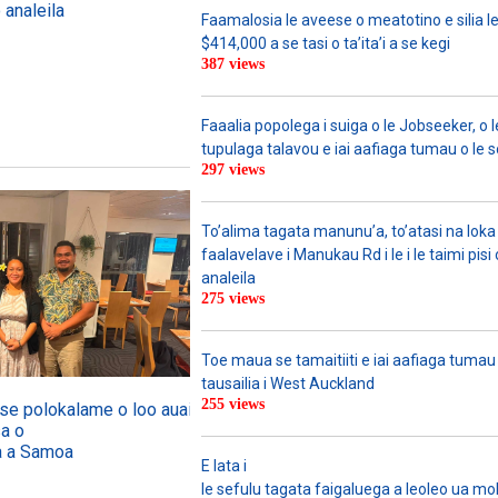
 analeila
Faamalosia le aveese o meatotino e silia l
$414,000 a se tasi o ta’ita’i a se kegi
387 views
Faaalia popolega i suiga o le Jobseeker, o l
tupulaga talavou e iai aafiaga tumau o le 
297 views
To’alima tagata manunu’a, to’atasi na loka 
faalavelave i Manukau Rd i le i le taimi pisi
analeila
275 views
Toe maua se tamaitiiti e iai aafiaga tumau
tausailia i West Auckland
255 views
o se polokalame o loo auai mai
sa o
ga a Samoa
E lata i
le sefulu tagata faigaluega a leoleo ua molia