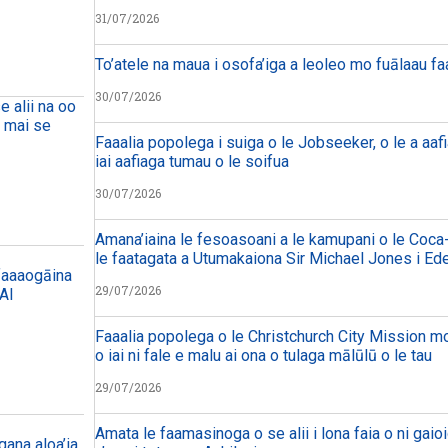
31/07/2026
To’atele na maua i osofa’iga a leoleo mo fuālaau f
30/07/2026
e alii na oo
a mai se
Faaalia popolega i suiga o le Jobseeker, o le a aafi
iai aafiaga tumau o le soifua
30/07/2026
Amana’iaina le fesoasoani a le kamupani o le Coca-
le faatagata a Utumakaiona Sir Michael Jones i Ed
 faaaogāina
29/07/2026
 AI
Faaalia popolega o le Christchurch City Mission mo 
o iai ni fale e malu ai ona o tulaga mālūlū o le tau
29/07/2026
Amata le faamasinoga o se alii i lona faia o ni gaioi
ana aloa’ia