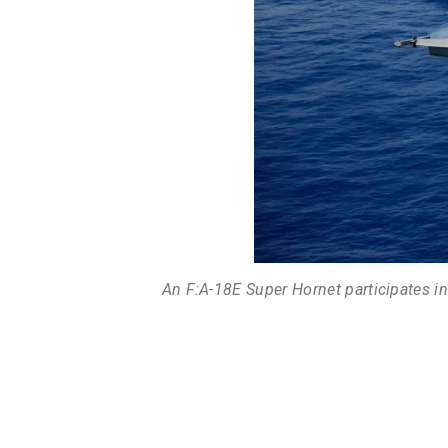
An F:A-18E Super Hornet participates in