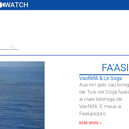
WATCH
FA'AS
Vaofilifili & Le Soga
Aua ne’i galo sau lomi
ole Tusi ole Sōgā faat
ai male lolomiga ole
Vaofilifili. E maua ai
Faalupega o
READ MORE »