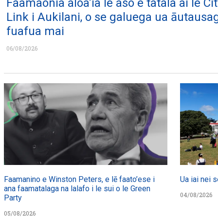
Faamaonia aloa’ia le aso e tatala ai le Cit
Link i Aukilani, o se galuega ua āutausa
fuafua mai
06/08/2026
Faamanino e Winston Peters, e lē faato’ese i
Ua iai nei s
ana faamatalaga na lalafo i le sui o le Green
04/08/2026
Party
05/08/2026