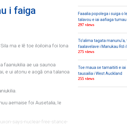
u i faiga
Faaalia popolega i suiga o l
talavou e iai aafiaga tumau 
297 views
To’alima tagata manunu’a, to
Sila ma e lē toe iloiloina foi lona
faalavelave i Manukau Rd i le
275 views
iga faaniukilia ae ua saunoa
Toe maua se tamaitiiti e ia
 ai, e ui atonu e aogā ona talanoa
tausailia i West Auckland
255 views
niukilia.
uu aemaise foi Ausetalia, le
luxon-says-nuclear-free-stance-