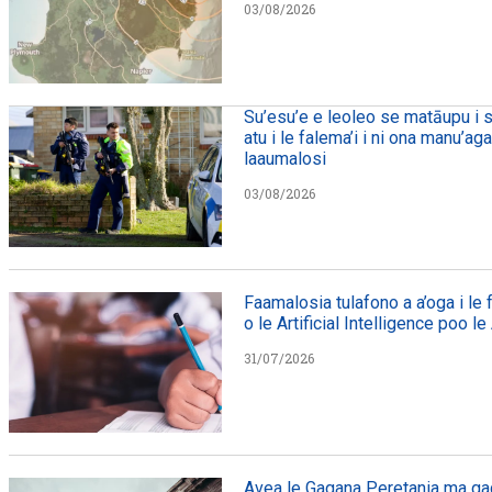
03/08/2026
Su’esu’e e leoleo se matāupu i s
atu i le falema’i i ni ona manu’ag
laaumalosi
03/08/2026
Faamalosia tulafono a a’oga i le
o le Artificial Intelligence poo le
31/07/2026
Avea le Gagana Peretania ma gag