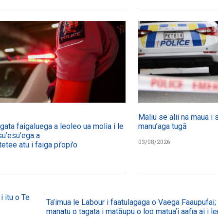
Maliu se alii na maua i 
agata faigaluega a leoleo ua molia i le tulafono i le
manu’aga tugā
su’esu’ega a
03/08/2026
etee atu i faiga pi’opi’o
i itu o Te
Ta’imua le Labour i faatulagaga o Vaega Faaupufai; m
manatu o tagata i matāupu o loo matua’i aafia ai i le