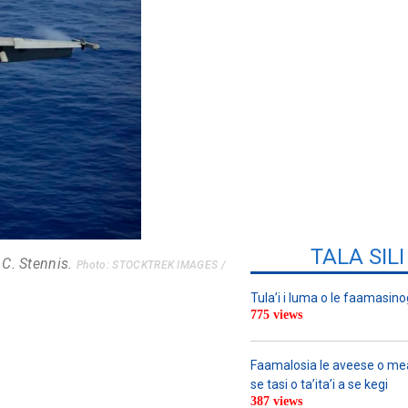
TALA SIL
 C. Stennis.
Photo: STOCKTREK IMAGES /
Tula’i i luma o le faamasino
775 views
Faamalosia le aveese o meat
se tasi o ta’ita’i a se kegi
387 views