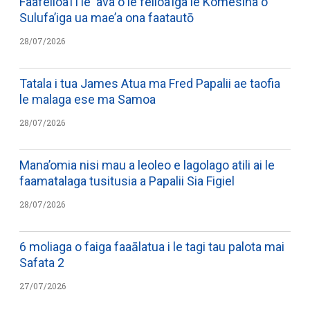
Faafeiloa’i i le ‘ava o le feiloa’iga le Komesina o
Sulufa’iga ua mae’a ona faatautō
28/07/2026
Tatala i tua James Atua ma Fred Papalii ae taofia
le malaga ese ma Samoa
28/07/2026
Mana’omia nisi mau a leoleo e lagolago atili ai le
faamatalaga tusitusia a Papalii Sia Figiel
28/07/2026
6 moliaga o faiga faaālatua i le tagi tau palota mai
Safata 2
27/07/2026