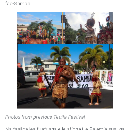
faa-Samoa.
Photos from previous Teuila Festival
Na faailoa lea fuafuaga e le afioga i le Palemia susuga