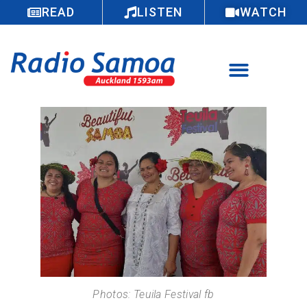
READ
LISTEN
WATCH
Photos: Teuila Festival fb