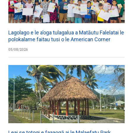
Lagolago e le a’oga tulagalua a Matāutu Falelatai le
polokalame faitau tusi o le American Corner
05/08/2026
Leai se totogi e faaaogā ai le Malaefatu Park