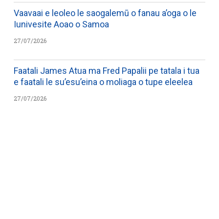
Vaavaai e leoleo le saogalemū o fanau a’oga o le
Iunivesite Aoao o Samoa
27/07/2026
Faatali James Atua ma Fred Papalii pe tatala i tua
e faatali le su’esu’eina o moliaga o tupe eleelea
27/07/2026