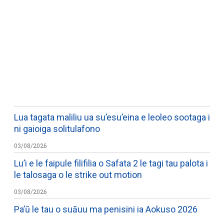
WATCH ON YOUTUBE
Lua tagata maliliu ua su’esu’eina e leoleo sootaga i
ni gaioiga solitulafono
03/08/2026
Lu’i e le faipule filifilia o Safata 2 le tagi tau palota i
le talosaga o le strike out motion
03/08/2026
Pa’ū le tau o suāuu ma penisini ia Aokuso 2026