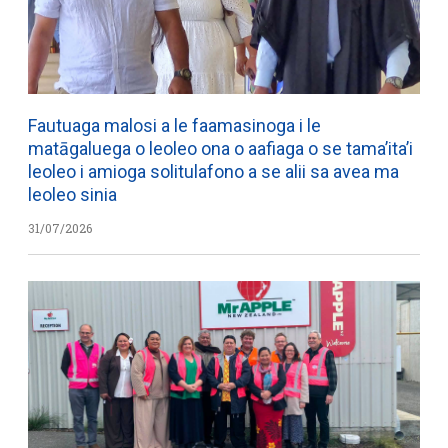
Fautuaga malosi a le faamasinoga i le
matāgaluega o leoleo ona o aafiaga o se tama’ita’i
leoleo i amioga solitulafono a se alii sa avea ma
leoleo sinia
31/07/2026