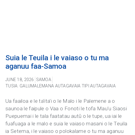
Suia le Teuila i le vaiaso o tu ma
aganuu faa-Samoa
JUNE 18, 2026
SAMOA
TUSIA: GALUMALEMANA AUTAGAVAIA TIPI AUTAGAVAIA
Ua faailoa e le ta’ita’i o le Malo i le Palemene a o
saunoa le faipule o Vaa o Fonoti le tofa Mau’u Siaosi
Puepuemai i le tala faatatau autū o le tupe, ua iai le
fuafuaga a le malo e suia le vaiaso masani o le Teuila
ia Setema, i le vaiaso o polokalame o tu ma aganuu