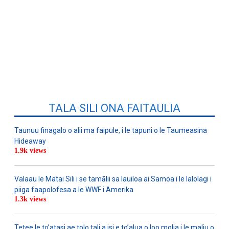
TALA SILI ONA FAITAULIA
Taunuu finagalo o alii ma faipule, i le tapuni o le Taumeasina
Hideaway
1.9k views
Valaau le Matai Sili i se tamālii sa lauiloa ai Samoa i le lalolagi i
piiga faapolofesa a le WWF i Amerika
1.3k views
Tetee le to’atasi ae tolo tali a isi e to’alua o loo molia i le maliu o