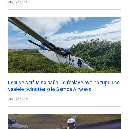
30/07/2026
Leai se soifua na aafia i le faalavelave na tupu i se
vaalele twinotter o le Samoa Airways
30/07/2026