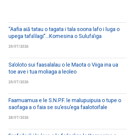
WATCH ON YOUTUBE
“Aafia aiā tatau o tagata i tala soona lafo i luga o
upega tafa’ilagi”…Komesina o Sulufa’iga
29/07/2026
Sa’oloto sui faasalalau o le Maota o Viiga ina ua
toe ave i tua moliaga a leoleo
29/07/2026
Faamuamua e le S.N.P.F. le malupuipuia o tupe o
saofaga a o faia se su’esu’ega faalotoifale
28/07/2026