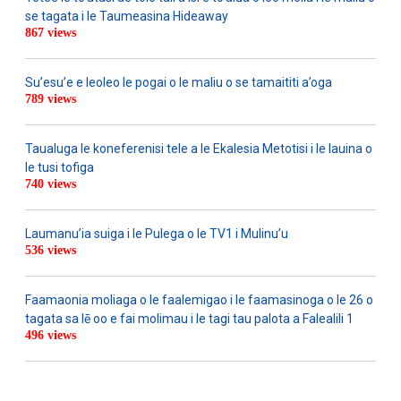
se tagata i le Taumeasina Hideaway
867 views
Su’esu’e e leoleo le pogai o le maliu o se tamaititi a’oga
789 views
Taualuga le koneferenisi tele a le Ekalesia Metotisi i le lauina o
le tusi tofiga
740 views
Laumanu’ia suiga i le Pulega o le TV1 i Mulinu’u
536 views
Faamaonia moliaga o le faalemigao i le faamasinoga o le 26 o
tagata sa lē oo e fai molimau i le tagi tau palota a Falealili 1
496 views