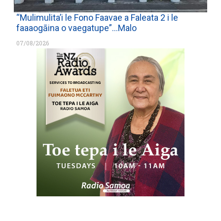
“Mulimulita’i le Fono Faavae a Faleata 2 i le
faaaogāina o vaegatupe”…Malo
07/08/2026