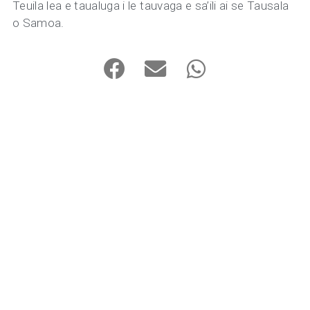
Teuila lea e taualuga i le tauvaga e sa’ili ai se Tausala
o Samoa.