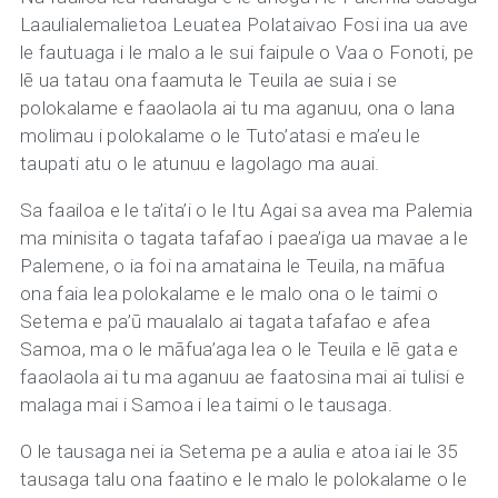
Laaulialemalietoa Leuatea Polataivao Fosi ina ua ave
le fautuaga i le malo a le sui faipule o Vaa o Fonoti, pe
lē ua tatau ona faamuta le Teuila ae suia i se
polokalame e faaolaola ai tu ma aganuu, ona o lana
molimau i polokalame o le Tuto’atasi e ma’eu le
taupati atu o le atunuu e lagolago ma auai.
Sa faailoa e le ta’ita’i o le Itu Agai sa avea ma Palemia
ma minisita o tagata tafafao i paea’iga ua mavae a le
Palemene, o ia foi na amataina le Teuila, na māfua
ona faia lea polokalame e le malo ona o le taimi o
Setema e pa’ū maualalo ai tagata tafafao e afea
Samoa, ma o le māfua’aga lea o le Teuila e lē gata e
faaolaola ai tu ma aganuu ae faatosina mai ai tulisi e
malaga mai i Samoa i lea taimi o le tausaga.
O le tausaga nei ia Setema pe a aulia e atoa iai le 35
tausaga talu ona faatino e le malo le polokalame o le