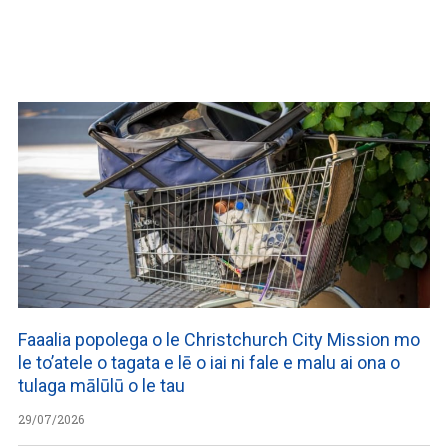
WATCH ON YOUTUBE
Faaalia popolega o le Christchurch City Mission mo
le to’atele o tagata e lē o iai ni fale e malu ai ona o
tulaga mālūlū o le tau
29/07/2026