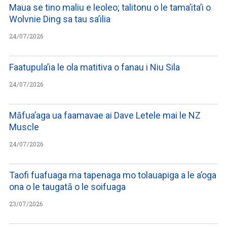
Maua se tino maliu e leoleo; talitonu o le tama’ita’i o
Wolvnie Ding sa tau sa’ilia
24/07/2026
Faatupula’ia le ola matitiva o fanau i Niu Sila
24/07/2026
Māfua’aga ua faamavae ai Dave Letele mai le NZ
Muscle
24/07/2026
Taofi fuafuaga ma tapenaga mo tolauapiga a le a’oga
ona o le taugatā o le soifuaga
23/07/2026