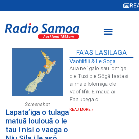
RE
FA'ASILASILAGA
Vaofilifili & Le Soga
Aua ne’i galo sau lomiga
ole Tusi ole Sōgā faatasi
ai male lolomiga ole
Vaofilifili. E maua ai
Faalupega o
Screenshot
READ MORE »
Lapata’iga o tulaga
matuā loulouā o le
tau i nisi o vaega o
Niu Sila i le asō