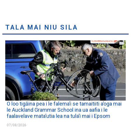
TALA MAI NIU SILA
O loo tigāina pea i le falema’i se tamaitiiti a’oga mai
le Auckland Grammar School ina ua aafia i le
faalavelave mata’utia lea na tula’i mai i Epsom
07/08/2026