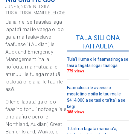
JUNE 5, 2026
NIU SILA
TUSIA:
TUSIA: MANULELEI COE
Ua iai nei se faasilasilaga
lapata’i mai le vaega o loo
gafa ma faalavelave
TALA SILI ONA
faafuase’i i Aukilani, le
FAITAULIA
Auckland Emergency
Management ina ia
Tula’i i luma o le faamasinoga se
tasi o tagata iloga i taaloga
nofouta ma mataala le
779 views
atunuu i le tulaga matuā
loulouā o le a iai le tau i le
Faamalosia le aveese o
asō.
meatotino e silia le tau ma le
$414,000 a se tasi o ta’ita’i a se
O lenei lapata’iga o loo
kegi
faasino tonu i nofoaga ia e
388 views
ono aafia e pei o le
Northland, Aukilani, Great
To’alima tagata manunu’a,
Barrier Island, Waikto, o