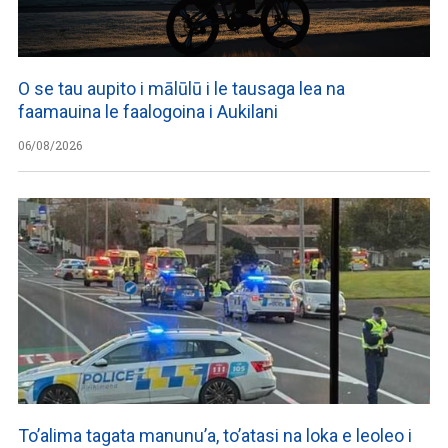
O se tau aupito i mālūlū i le tausaga lea na
faamauina le faalogoina i Aukilani
06/08/2026
To’alima tagata manunu’a, to’atasi na loka e leoleo i