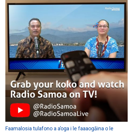
Faamalosia tulafono a a’oga i le faaaogāina o le