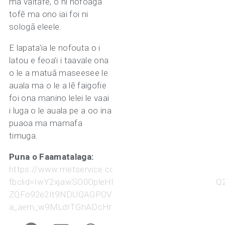
ma vaitafe, o ni nofoaga
tofē ma ono iai foi ni
sologā eleele.
E lapata’ia le nofouta o i
latou e feoa’i i taavale ona
o le a matuā maseesee le
auala ma o le a lē faigofie
foi ona manino lelei le vaai
i luga o le auala pe a oo ina
puaoa ma mamafa
timuga.
Puna o Faamatalaga:
https://www.metservice.com/warnings/home?
fbclid=
IwY2xjawSO0OpleHRuA2FlbQIxMABicmlkETF
ZQFo92e2It9NDUQAGPOVlICUAxk-
a_aem_w9MLdrTGhADcHrUr_Blexg