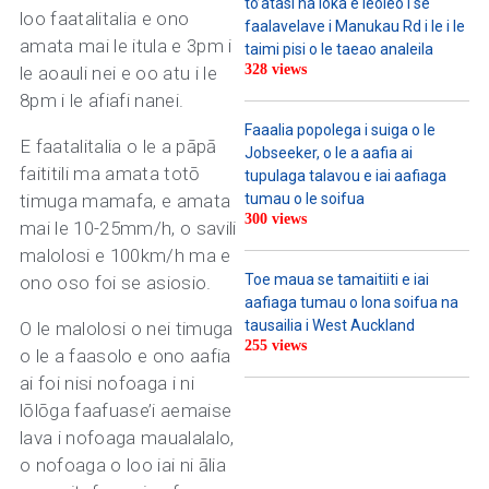
to’atasi na loka e leoleo i se
loo faatalitalia e ono
faalavelave i Manukau Rd i le i le
amata mai le itula e 3pm i
taimi pisi o le taeao analeila
328 views
le aoauli nei e oo atu i le
8pm i le afiafi nanei.
Faaalia popolega i suiga o le
E faatalitalia o le a pāpā
Jobseeker, o le a aafia ai
faititili ma amata totō
tupulaga talavou e iai aafiaga
timuga mamafa, e amata
tumau o le soifua
300 views
mai le 10-25mm/h, o savili
malolosi e 100km/h ma e
Toe maua se tamaitiiti e iai
ono oso foi se asiosio.
aafiaga tumau o lona soifua na
tausailia i West Auckland
O le malolosi o nei timuga
255 views
o le a faasolo e ono aafia
ai foi nisi nofoaga i ni
lōlōga faafuase’i aemaise
lava i nofoaga maualalalo,
o nofoaga o loo iai ni ālia