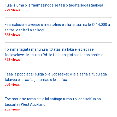
Tula’i i luma o le faamasinoga se tasi o tagata iloga i taaloga
779 views
Faamalosia le aveese o meatotino e silia le tau ma le $414,000 a
se tasi o ta’ita’i a se kegi
388 views
To’alima tagata manunu’a, to’atasi na loka e leoleo i se
faalavelave i Manukau Rd i le i le taimi pisi o le taeao analeila
328 views
Faaalia popolega i suiga o le Jobseeker, o le a aafia ai tupulaga
talavou e iai aafiaga tumau o le soifua
300 views
Toe maua se tamaitiiti e iai aafiaga tumau o lona soifua na
tausailia i West Auckland
255 views