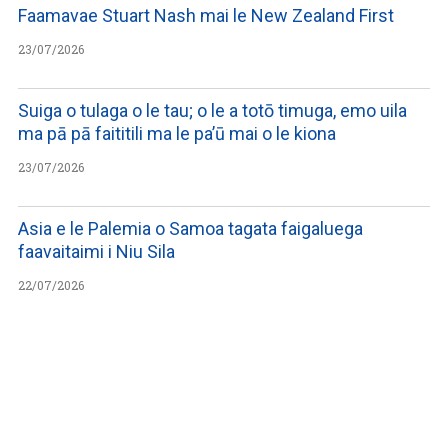
Faamavae Stuart Nash mai le New Zealand First
23/07/2026
Suiga o tulaga o le tau; o le a totō timuga, emo uila
ma pā pā faititili ma le pa’ū mai o le kiona
23/07/2026
Asia e le Palemia o Samoa tagata faigaluega
faavaitaimi i Niu Sila
22/07/2026