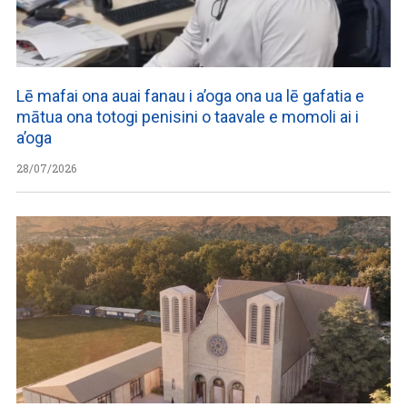
Lē mafai ona auai fanau i a’oga ona ua lē gafatia e
mātua ona totogi penisini o taavale e momoli ai i
a’oga
28/07/2026