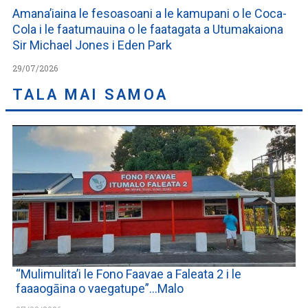
Amana’iaina le fesoasoani a le kamupani o le Coca-
Cola i le faatumauina o le faatagata a Utumakaiona
Sir Michael Jones i Eden Park
29/07/2026
TALA MAI SAMOA
“Mulimulita’i le Fono Faavae a Faleata 2 i le
faaaogāina o vaegatupe”…Malo