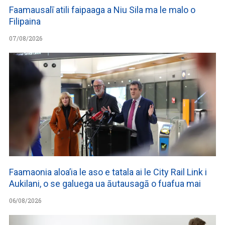
Faamausalī atili faipaaga a Niu Sila ma le malo o
Filipaina
07/08/2026
Faamaonia aloa’ia le aso e tatala ai le City Rail Link i
Aukilani, o se galuega ua āutausagā o fuafua mai
06/08/2026