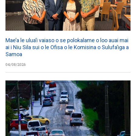
Mae’a le ulua’i vaiaso o se polokalame o loo auai mai
ai i Niu Sila sui o le Ofisa o le Komisina o Sulufa’iga a
Samoa
04/08/2026