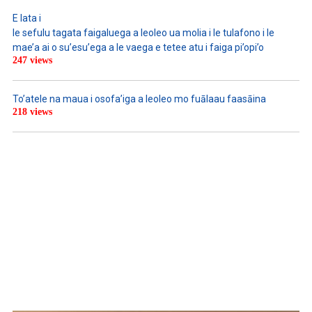
E lata i
le sefulu tagata faigaluega a leoleo ua molia i le tulafono i le
mae’a ai o su’esu’ega a le vaega e tetee atu i faiga pi’opi’o
247 views
To’atele na maua i osofa’iga a leoleo mo fuālaau faasāina
218 views
WATCH ON YOUTUBE