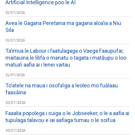
Artificial Intelligence poo le AI
31/07/2026
Avea le Gagana Peretania ma gagana aloa’ia a Niu
Sila
31/07/2026
Ta’imua le Labour i faatulagaga o Vaega Faaupufai;
maitauina le lilifa o manatu o tagata i matāupu o loo
matua’i aafia ai i lenei vaitau
31/07/2026
To’atele na maua i osofa’iga a leoleo mo fuālaau
faasāina
30/07/2026
Faaalia popolega i suiga o le Jobseeker, o le a aafia ai
tupulaga talavou e iai aafiaga tumau o le soifua
30/07/2026