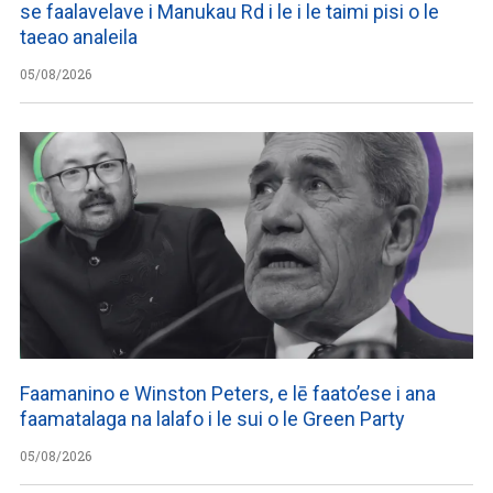
se faalavelave i Manukau Rd i le i le taimi pisi o le
taeao analeila
05/08/2026
Faamanino e Winston Peters, e lē faato’ese i ana
faamatalaga na lalafo i le sui o le Green Party
05/08/2026