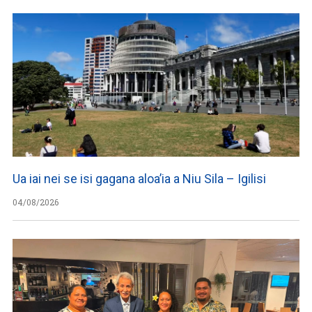
Ua iai nei se isi gagana aloa’ia a Niu Sila – Igilisi
04/08/2026