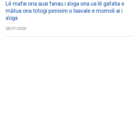
Lē mafai ona auai fanau i a’oga ona ua lē gafatia e
mātua ona totogi penisini o taavale e momoli ai i
a’oga
28/07/2026