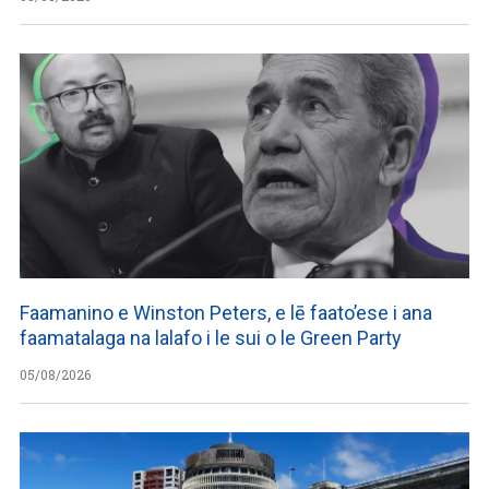
Faamanino e Winston Peters, e lē faato’ese i ana
faamatalaga na lalafo i le sui o le Green Party
05/08/2026