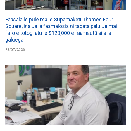
Faasala le pule ma le Supamaketi Thames Four
Square, ina ua ia faamalosia ni tagata galulue mai
fafo e totogi atu le $120,000 e faamautū ai a la
galuega
28/07/2026