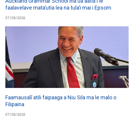
Auckland Grammar School ina ua aafia i le
faalavelave mata’utia lea na tula’i mai i Epsom
07/08/2026
Faamausalī atili faipaaga a Niu Sila ma le malo o
Filipaina
07/08/2026