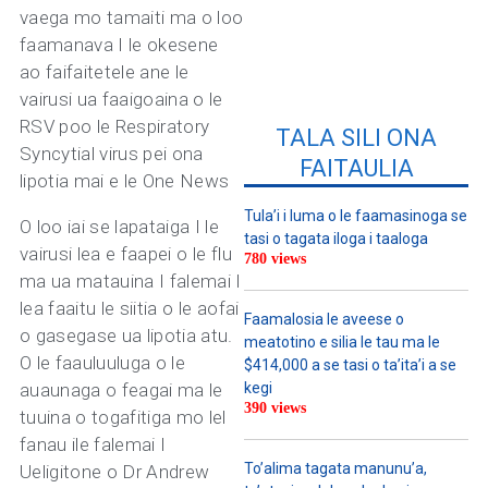
vaega mo tamaiti ma o loo
faamanava I le okesene
ao faifaitetele ane le
vairusi ua faaigoaina o le
RSV poo le Respiratory
TALA SILI ONA
Syncytial virus pei ona
FAITAULIA
lipotia mai e le One News
Tula’i i luma o le faamasinoga se
O loo iai se lapataiga I le
tasi o tagata iloga i taaloga
vairusi lea e faapei o le flu
780 views
ma ua matauina I falemai I
lea faaitu le siitia o le aofai
Faamalosia le aveese o
o gasegase ua lipotia atu.
meatotino e silia le tau ma le
O le faauluuluga o le
$414,000 a se tasi o ta’ita’i a se
auaunaga o feagai ma le
kegi
390 views
tuuina o togafitiga mo lel
fanau ile falemai I
To’alima tagata manunu’a,
Ueligitone o Dr Andrew