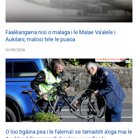
Faalēaogaina nisi o malaga i le Malae Va’alele i
Aukilani; malosi tele le puaoa
10/08/2026
O loo tigāina pea i le falema’i se tamaitiiti a’oga mai le