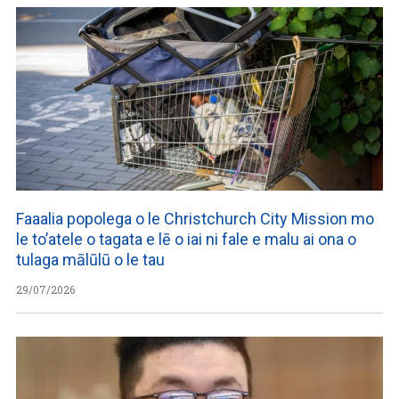
Faaalia popolega o le Christchurch City Mission mo
le to’atele o tagata e lē o iai ni fale e malu ai ona o
tulaga mālūlū o le tau
29/07/2026