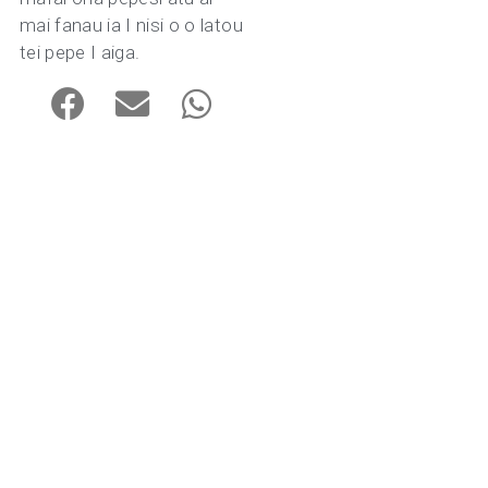
mai fanau ia I nisi o o latou
tei pepe I aiga.