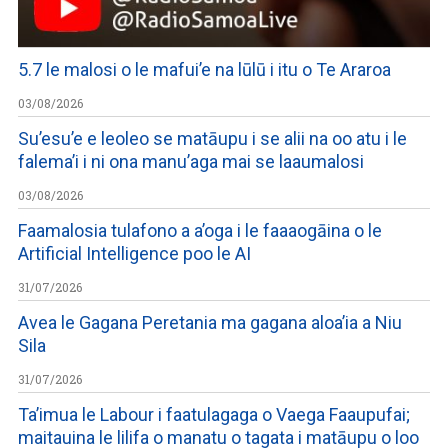
5.7 le malosi o le mafui’e na lūlū i itu o Te Araroa
03/08/2026
Su’esu’e e leoleo se matāupu i se alii na oo atu i le
falema’i i ni ona manu’aga mai se laaumalosi
03/08/2026
Faamalosia tulafono a a’oga i le faaaogāina o le
Artificial Intelligence poo le AI
31/07/2026
Avea le Gagana Peretania ma gagana aloa’ia a Niu
Sila
31/07/2026
Ta’imua le Labour i faatulagaga o Vaega Faaupufai;
maitauina le lilifa o manatu o tagata i matāupu o loo