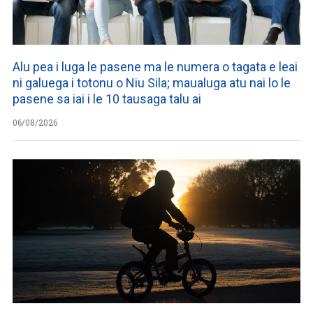
Alu pea i luga le pasene ma le numera o tagata e leai
ni galuega i totonu o Niu Sila; maualuga atu nai lo le
pasene sa iai i le 10 tausaga talu ai
06/08/2026