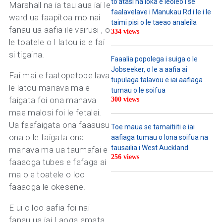
to’atasi na loka e leoleo i se
Marshall na ia tau aua iai le
faalavelave i Manukau Rd i le i le
ward ua faapitoa mo nai
taimi pisi o le taeao analeila
fanau ua aafia ile vairusi , o
334 views
le toatele o I latou ia e fai
si tigaina.
Faaalia popolega i suiga o le
Jobseeker, o le a aafia ai
Fai mai e faatopetope lava
tupulaga talavou e iai aafiaga
le latou manava ma e
tumau o le soifua
faigata foi ona manava
300 views
mae malosi foi le fetalei.
Ua faafaigata ona faasusu
Toe maua se tamaitiiti e iai
ona o le faigata ona
aafiaga tumau o lona soifua na
tausailia i West Auckland
manava ma ua taumafai e
256 views
faaaoga tubes e fafaga ai
ma ole toatele o loo
faaaoga le okesene.
E ui o loo aafia foi nai
fanau ua iai I aoga amata