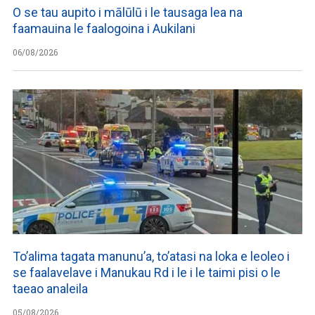
O se tau aupito i mālūlū i le tausaga lea na
faamauina le faalogoina i Aukilani
06/08/2026
To’alima tagata manunu’a, to’atasi na loka e leoleo i
se faalavelave i Manukau Rd i le i le taimi pisi o le
taeao analeila
05/08/2026