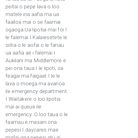
peitai o pepe lava o loo
matele ina aafia ma ua
faailoa mai o se faamai
ogaoga.Ua lipotia mai foi I
le falemai I Kalaiesetete le
siitia o le aofai o le fanau
ua aafia ae i falemai I
Aukilani ma Middlemore e
pei ona taua I le lipoti, sa
feagai ma faigaat I le le
lava o moega ma avanoa
ile emergency department.
I Waitakere o loo lipotia
mai ai queue ile
emergency. O loo taua o le
faamau e masani ona
pepesi I daycares mae
mafai ona pepesi atu ai