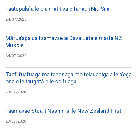
Faatupula’ia le ola matitiva o fanau i Niu Sila
24/07/2026
Māfua’aga ua faamavae ai Dave Letele mai le NZ
Muscle
24/07/2026
Taofi fuafuaga ma tapenaga mo tolauapiga a le a’oga
ona o le taugatā o le soifuaga
23/07/2026
Faamavae Stuart Nash mai le New Zealand First
23/07/2026