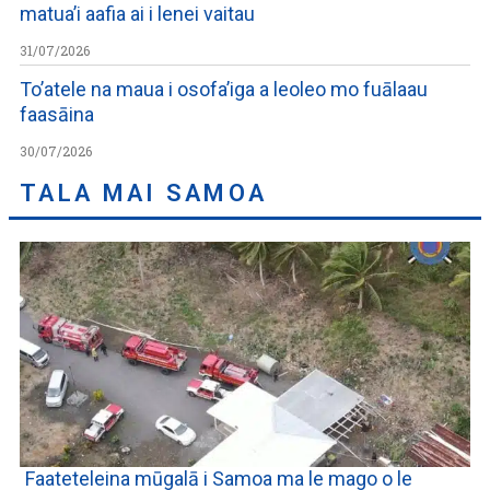
matua’i aafia ai i lenei vaitau
31/07/2026
To’atele na maua i osofa’iga a leoleo mo fuālaau
faasāina
30/07/2026
TALA MAI SAMOA
Faateteleina mūgalā i Samoa ma le mago o le