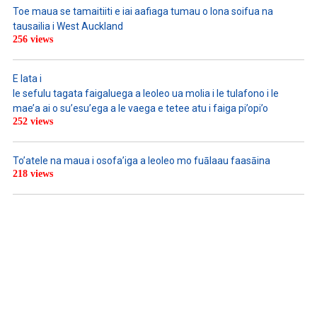
Toe maua se tamaitiiti e iai aafiaga tumau o lona soifua na
tausailia i West Auckland
256 views
E lata i
le sefulu tagata faigaluega a leoleo ua molia i le tulafono i le
mae’a ai o su’esu’ega a le vaega e tetee atu i faiga pi’opi’o
252 views
To’atele na maua i osofa’iga a leoleo mo fuālaau faasāina
218 views