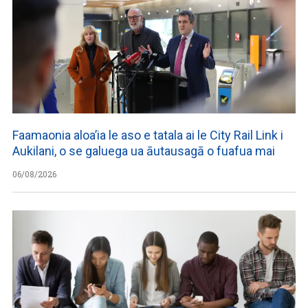
Faamaonia aloa’ia le aso e tatala ai le City Rail Link i
Aukilani, o se galuega ua āutausagā o fuafua mai
06/08/2026