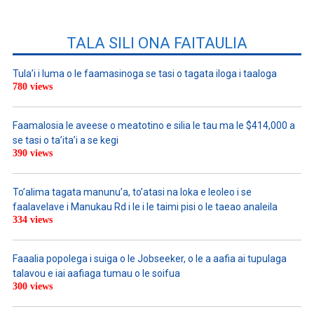
TALA SILI ONA FAITAULIA
Tula’i i luma o le faamasinoga se tasi o tagata iloga i taaloga
780 views
Faamalosia le aveese o meatotino e silia le tau ma le $414,000 a
se tasi o ta’ita’i a se kegi
390 views
To’alima tagata manunu’a, to’atasi na loka e leoleo i se
faalavelave i Manukau Rd i le i le taimi pisi o le taeao analeila
334 views
Faaalia popolega i suiga o le Jobseeker, o le a aafia ai tupulaga
talavou e iai aafiaga tumau o le soifua
300 views