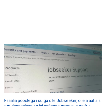
WATCH ON YOUTUBE
Faaalia popolega i suiga o le Jobseeker, o le a aafia ai
tupulaga talavou e iai aafiaga tumau o le soifua