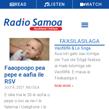
READ
LISTEN
WATCH
FA'ASILASILAGA
Vaofilifili & Le Soga
Aua ne’i galo sau lomiga
ole Tusi ole Sōgā faatasi
ai male lolomiga ole
Faaopoopo pea
Vaofilifili. E maua ai
pepe e aafia ile
Faalupega o
RSV
READ MORE »
JULY 6, 2021
NIU SILA
E silia ma le 20 le aofai o
pepe o loo iai nei I le
falemai I Ueligitone I le