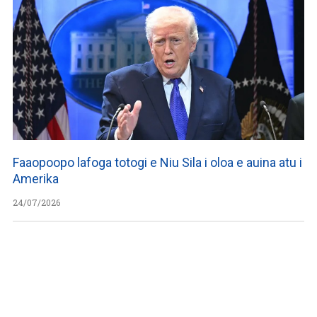
Faaopoopo lafoga totogi e Niu Sila i oloa e auina atu i
Amerika
24/07/2026