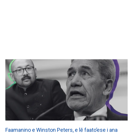
Faamanino e Winston Peters, e lē faato’ese i ana