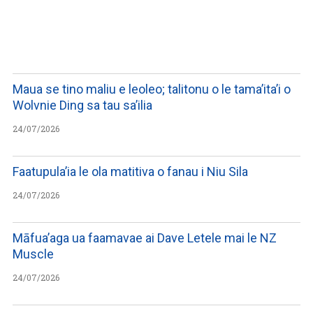
WATCH ON YOUTUBE
Maua se tino maliu e leoleo; talitonu o le tama’ita’i o
Wolvnie Ding sa tau sa’ilia
24/07/2026
Faatupula’ia le ola matitiva o fanau i Niu Sila
24/07/2026
Māfua’aga ua faamavae ai Dave Letele mai le NZ
Muscle
24/07/2026