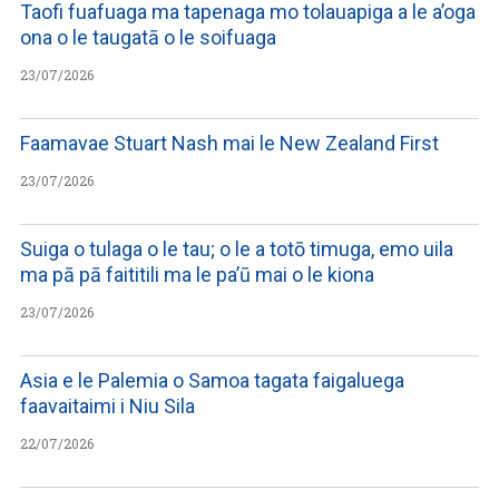
Taofi fuafuaga ma tapenaga mo tolauapiga a le a’oga
ona o le taugatā o le soifuaga
23/07/2026
Faamavae Stuart Nash mai le New Zealand First
23/07/2026
Suiga o tulaga o le tau; o le a totō timuga, emo uila
ma pā pā faititili ma le pa’ū mai o le kiona
23/07/2026
Asia e le Palemia o Samoa tagata faigaluega
faavaitaimi i Niu Sila
22/07/2026