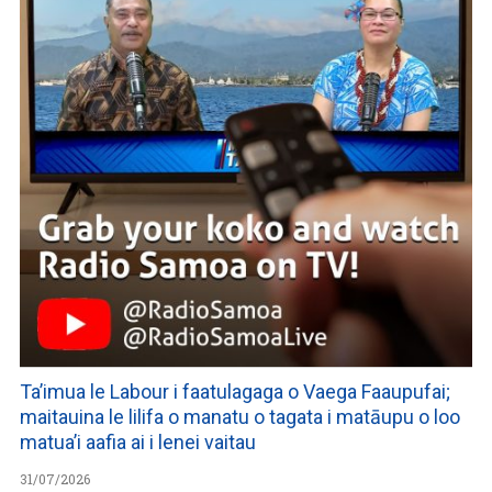
Ta’imua le Labour i faatulagaga o Vaega Faaupufai;
maitauina le lilifa o manatu o tagata i matāupu o loo
matua’i aafia ai i lenei vaitau
31/07/2026