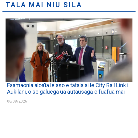
TALA MAI NIU SILA
Faamaonia aloa’ia le aso e tatala ai le City Rail Link i
Aukilani, o se galuega ua āutausagā o fuafua mai
06/08/2026