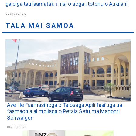
gaioiga taufaamata’u i nisi o a’oga i totonu o Aukilani
29/07/2026
TALA MAI SAMOA
Ave i le Faamasinoga o Talosaga Apili faai’uga ua
faamaonia ai moliaga o Petaia Setu ma Mahonri
Schwalger
06/08/2026