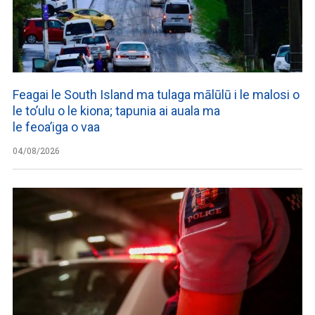
Feagai le South Island ma tulaga mālūlū i le malosi o
le to’ulu o le kiona; tapunia ai auala ma
le feoa’iga o vaa
04/08/2026