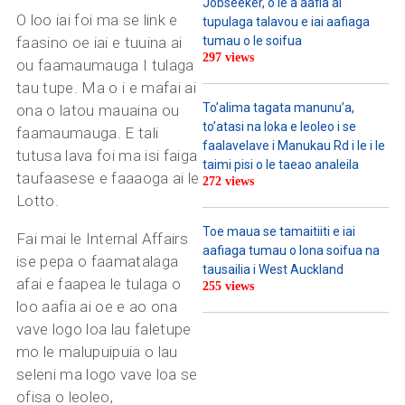
Jobseeker, o le a aafia ai
O loo iai foi ma se link e
tupulaga talavou e iai aafiaga
faasino oe iai e tuuina ai
tumau o le soifua
297 views
ou faamaumauga I tulaga
tau tupe. Ma o i e mafai ai
To’alima tagata manunu’a,
ona o latou mauaina ou
to’atasi na loka e leoleo i se
faamaumauga. E tali
faalavelave i Manukau Rd i le i le
tutusa lava foi ma isi faiga
taimi pisi o le taeao analeila
taufaasese e faaaoga ai le
272 views
Lotto.
Toe maua se tamaitiiti e iai
Fai mai le Internal Affairs
aafiaga tumau o lona soifua na
ise pepa o faamatalaga
tausailia i West Auckland
afai e faapea le tulaga o
255 views
loo aafia ai oe e ao ona
vave logo loa lau faletupe
mo le malupuipuia o lau
seleni ma logo vave loa se
ofisa o leoleo,