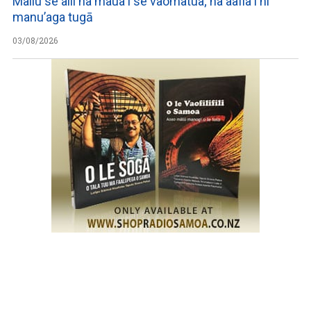
Maliu se alii na maua i se vaomatua; na aafia i ni
manu’aga tugā
03/08/2026