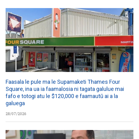
Faasala le pule ma le Supamaketi Thames Four
Square, ina ua ia faamalosia ni tagata galulue mai
fafo e totogi atu le $120,000 e faamautū ai a la
galuega
28/07/2026