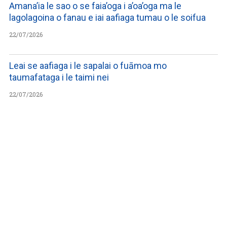
Amana’ia le sao o se faia’oga i a’oa’oga ma le
lagolagoina o fanau e iai aafiaga tumau o le soifua
22/07/2026
Leai se aafiaga i le sapalai o fuāmoa mo
taumafataga i le taimi nei
22/07/2026