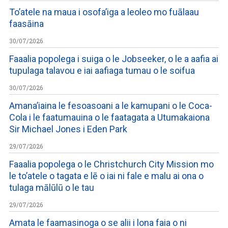
To’atele na maua i osofa’iga a leoleo mo fuālaau
faasāina
30/07/2026
Faaalia popolega i suiga o le Jobseeker, o le a aafia ai
tupulaga talavou e iai aafiaga tumau o le soifua
30/07/2026
Amana’iaina le fesoasoani a le kamupani o le Coca-
Cola i le faatumauina o le faatagata a Utumakaiona
Sir Michael Jones i Eden Park
29/07/2026
Faaalia popolega o le Christchurch City Mission mo
le to’atele o tagata e lē o iai ni fale e malu ai ona o
tulaga mālūlū o le tau
29/07/2026
Amata le faamasinoga o se alii i lona faia o ni