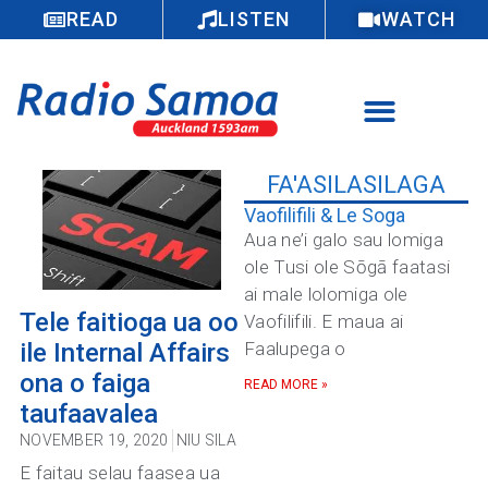
READ
LISTEN
WATCH
FA'ASILASILAGA
Vaofilifili & Le Soga
Aua ne’i galo sau lomiga
ole Tusi ole Sōgā faatasi
ai male lolomiga ole
Tele faitioga ua oo
Vaofilifili. E maua ai
ile Internal Affairs
Faalupega o
ona o faiga
READ MORE »
taufaavalea
NOVEMBER 19, 2020
NIU SILA
E faitau selau faasea ua