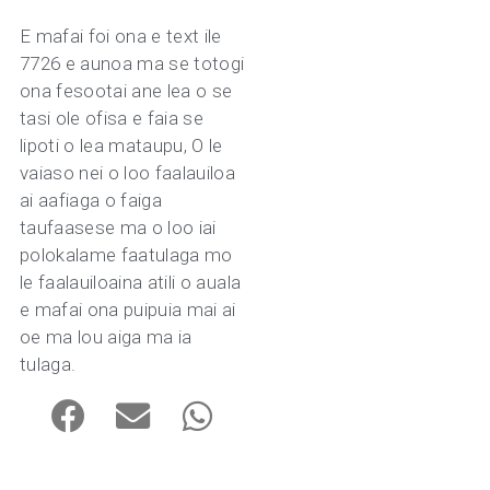
E mafai foi ona e text ile
7726 e aunoa ma se totogi
ona fesootai ane lea o se
tasi ole ofisa e faia se
lipoti o lea mataupu, O le
vaiaso nei o loo faalauiloa
ai aafiaga o faiga
taufaasese ma o loo iai
polokalame faatulaga mo
le faalauiloaina atili o auala
e mafai ona puipuia mai ai
oe ma lou aiga ma ia
tulaga.