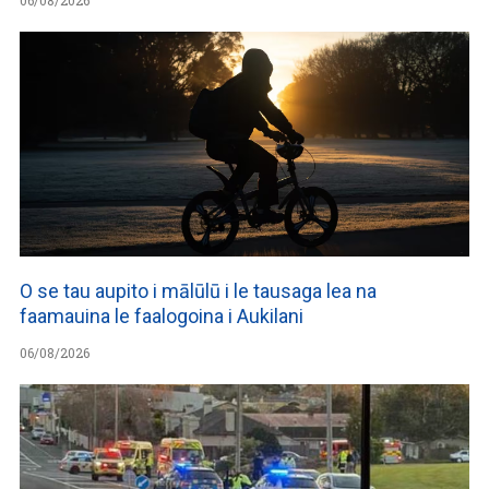
O se tau aupito i mālūlū i le tausaga lea na
faamauina le faalogoina i Aukilani
06/08/2026