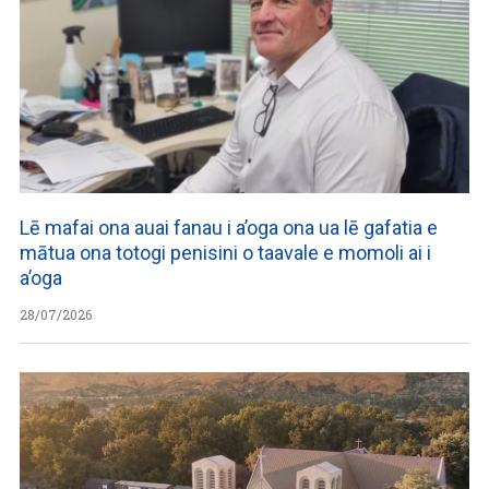
Lē mafai ona auai fanau i a’oga ona ua lē gafatia e
mātua ona totogi penisini o taavale e momoli ai i
a’oga
28/07/2026