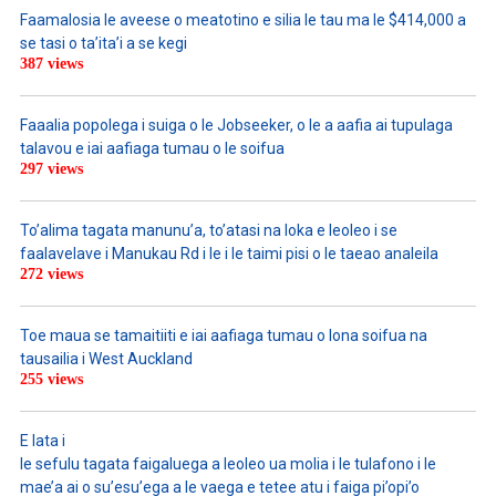
Faamalosia le aveese o meatotino e silia le tau ma le $414,000 a
se tasi o ta’ita’i a se kegi
387 views
Faaalia popolega i suiga o le Jobseeker, o le a aafia ai tupulaga
talavou e iai aafiaga tumau o le soifua
297 views
To’alima tagata manunu’a, to’atasi na loka e leoleo i se
faalavelave i Manukau Rd i le i le taimi pisi o le taeao analeila
272 views
Toe maua se tamaitiiti e iai aafiaga tumau o lona soifua na
tausailia i West Auckland
255 views
E lata i
le sefulu tagata faigaluega a leoleo ua molia i le tulafono i le
mae’a ai o su’esu’ega a le vaega e tetee atu i faiga pi’opi’o