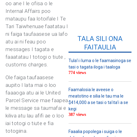
oo ane I le ofisa o le
Internal Affairs poo
mataupu faa lotoifale I Te
Tari Taiwhenuae faatatau I
ni faiga taufaasese ua lafo
TALA SILI ONA
atu ai ni feau poo
FAITAULIA
messages I tagata e
faaatatau I totogi o tiute ,
Tula’i i luma o le faamasinoga se
customs charges.
tasi o tagata iloga i taaloga
774 views
Ole faiga taufaasese
aupito I lata mai o loo
Faamalosia le aveese o
faaaoga atu ai le United
meatotino e silia le tau ma le
Parcel Service mae faapea
$414,000 a se tasi o ta’ita’i a se
le message sa taumafai e
kegi
387 views
kiliva atu lau afifi ae o loo
iai totogi o tiute e fia
totogiina.
Faaalia popolega i suiga o le