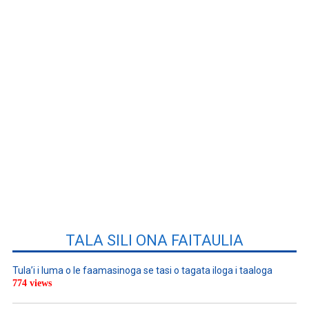
TALA SILI ONA FAITAULIA
Tula’i i luma o le faamasinoga se tasi o tagata iloga i taaloga
774 views