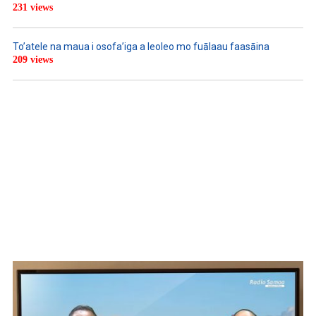
231 views
To’atele na maua i osofa’iga a leoleo mo fuālaau faasāina
209 views
WATCH ON YOUTUBE