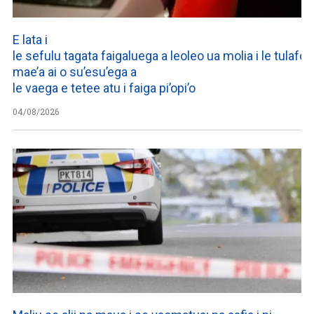
E lata i
le sefulu tagata faigaluega a leoleo ua molia i le tulafono
mae’a ai o su’esu’ega a
le vaega e tetee atu i faiga pi’opi’o
04/08/2026