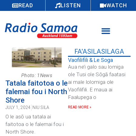
READ
LISTEN
WATCH
FA'ASILASILAGA
Vaofilifili & Le Soga
Aua ne’i galo sau lomiga
ole Tusi ole Sōgā faatasi
Photo: 1News
Tatala faitotoa o le
ai male lolomiga ole
Vaofilifili. E maua ai
falemai fou i North
Faalupega o
Shore
JULY 1, 2024
NIU SILA
READ MORE »
O le asō ua tatala ai
faitotoa o le falemai fou i
North Shore.