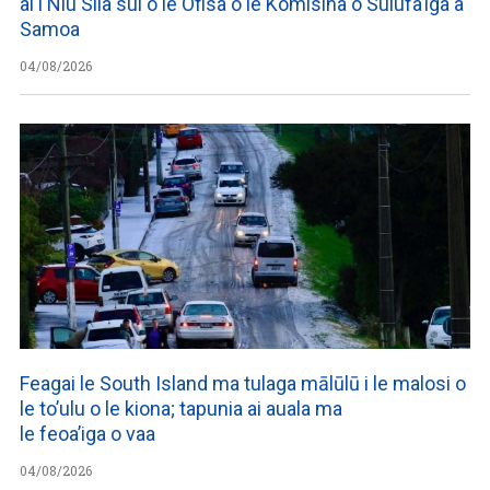
ai i Niu Sila sui o le Ofisa o le Komisina o Sulufa’iga a
Samoa
04/08/2026
Feagai le South Island ma tulaga mālūlū i le malosi o
le to’ulu o le kiona; tapunia ai auala ma
le feoa’iga o vaa
04/08/2026