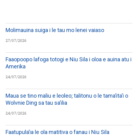
WATCH ON YOUTUBE
Molimauina suiga i le tau mo lenei vaiaso
27/07/2026
Faaopoopo lafoga totogi e Niu Sila i oloa e auina atu i
Amerika
24/07/2026
Maua se tino maliu e leoleo; talitonu o le tama’ita’i o
Wolvnie Ding sa tau sa’ilia
24/07/2026
Faatupula’ia le ola matitiva o fanau i Niu Sila