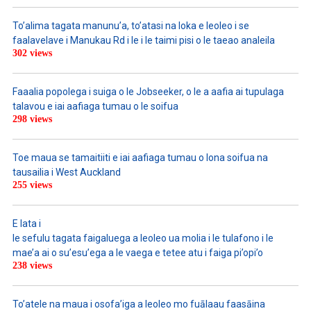
To’alima tagata manunu’a, to’atasi na loka e leoleo i se
faalavelave i Manukau Rd i le i le taimi pisi o le taeao analeila
302 views
Faaalia popolega i suiga o le Jobseeker, o le a aafia ai tupulaga
talavou e iai aafiaga tumau o le soifua
298 views
Toe maua se tamaitiiti e iai aafiaga tumau o lona soifua na
tausailia i West Auckland
255 views
E lata i
le sefulu tagata faigaluega a leoleo ua molia i le tulafono i le
mae’a ai o su’esu’ega a le vaega e tetee atu i faiga pi’opi’o
238 views
To’atele na maua i osofa’iga a leoleo mo fuālaau faasāina