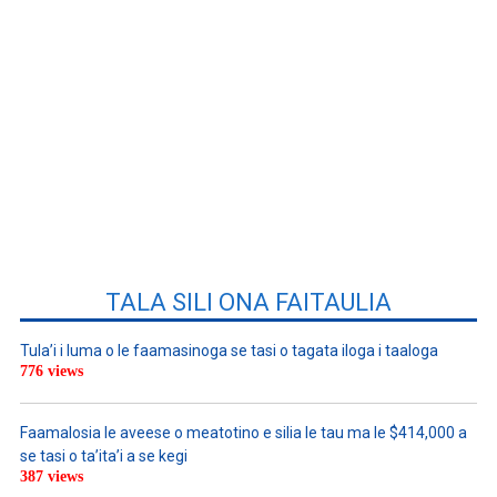
TALA SILI ONA FAITAULIA
Tula’i i luma o le faamasinoga se tasi o tagata iloga i taaloga
776 views
Faamalosia le aveese o meatotino e silia le tau ma le $414,000 a
se tasi o ta’ita’i a se kegi
387 views