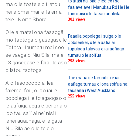
to’atasi na loka e leoleo i se
ma o le toatele o i latou
faalavelave i Manukau Rd i le i le
nei e omai mai le falemai
taimi pisi o le taeao analeila
tele i North Shore.
302 views
O le a mafai ona faaaogā
Faaalia popolega i suiga o le
mo taotoga o gasegase le
Jobseeker, o le a aafia ai
Totara Haumaru mai soo
tupulaga talavou e iai aafiaga
se vaega o Niu Sila, ma e
tumau o le soifua
298 views
13 gasegase e faia i le aso
o latou taotoga.
Toe maua se tamaitiiti e iai
A o faaopoopo ai lea
aafiaga tumau o lona soifua na
falemai fou, o loo iai le
tausailia i West Auckland
255 views
popolega i le to’agaogao o
le aufaigaluega e pei ona o
loo tau saili ai nei nisi i
lenei auaunaga, e le gata i
Niu Sila ae o le tele o