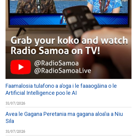
Faamalosia tulafono a a’oga i le faaaogāina o le
Artificial Intelligence poo le AI
31/07/2026
Avea le Gagana Peretania ma gagana aloa’ia a Niu
Sila
31/07/2026