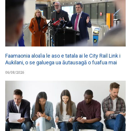
Faamaonia aloa’ia le aso e tatala ai le City Rail Link i
Aukilani, o se galuega ua āutausagā o fuafua mai
06/08/2026