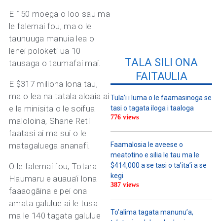
E 150 moega o loo sau ma
le falemai fou, ma o le
taunuuga manuia lea o
lenei poloketi ua 10
TALA SILI ONA
tausaga o taumafai mai.
FAITAULIA
E $317 miliona lona tau,
ma o lea na tatala aloaia ai
Tula’i i luma o le faamasinoga se
e le minisita o le soifua
tasi o tagata iloga i taaloga
776 views
maloloina, Shane Reti
faatasi ai ma sui o le
matagaluega ananafi.
Faamalosia le aveese o
meatotino e silia le tau ma le
O le falemai fou, Totara
$414,000 a se tasi o ta’ita’i a se
kegi
Haumaru e auaua’i lona
387 views
faaaogāina e pei ona
amata galulue ai le tusa
To’alima tagata manunu’a,
ma le 140 tagata galulue