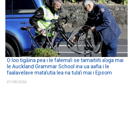
O loo tigāina pea i le falema’i se tamaitiiti a’oga mai
le Auckland Grammar School ina ua aafia i le
faalavelave mata’utia lea na tula’i mai i Epsom
07/08/2026