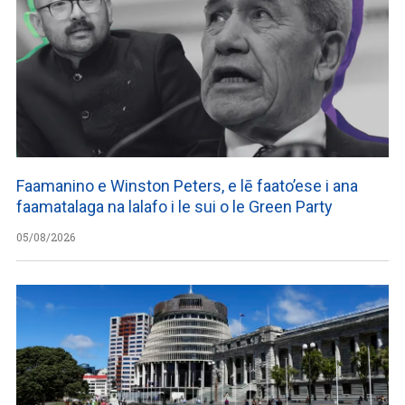
Faamanino e Winston Peters, e lē faato’ese i ana
faamatalaga na lalafo i le sui o le Green Party
05/08/2026