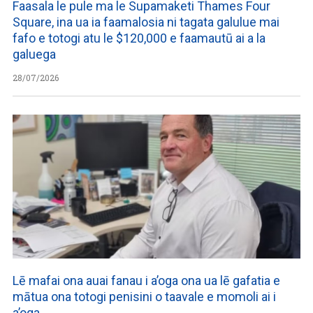
Faasala le pule ma le Supamaketi Thames Four
Square, ina ua ia faamalosia ni tagata galulue mai
fafo e totogi atu le $120,000 e faamautū ai a la
galuega
28/07/2026
Lē mafai ona auai fanau i a’oga ona ua lē gafatia e
mātua ona totogi penisini o taavale e momoli ai i
a’oga