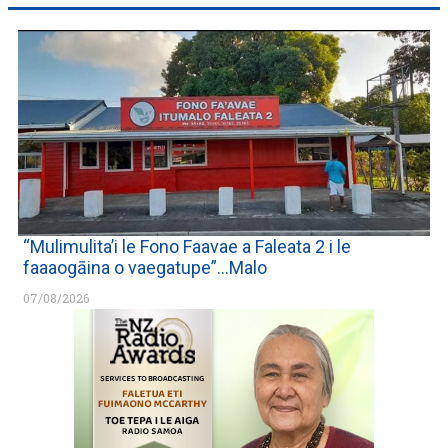
“Mulimulita’i le Fono Faavae a Faleata 2 i le
faaaogāina o vaegatupe”…Malo
07/08/2026