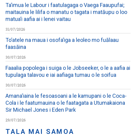
Ta’imua le Labour i faatulagaga o Vaega Faaupufai;
maitauina le lilifa o manatu o tagata i matāupu o loo
matua’i aafia ai i lenei vaitau
31/07/2026
To’atele na maua i osofa’iga a leoleo mo fuālaau
faasāina
30/07/2026
Faaalia popolega i suiga o le Jobseeker, o le a aafia ai
tupulaga talavou e iai aafiaga tumau o le soifua
30/07/2026
Amana’iaina le fesoasoani a le kamupani o le Coca-
Cola i le faatumauina o le faatagata a Utumakaiona
Sir Michael Jones i Eden Park
29/07/2026
TALA MAI SAMOA