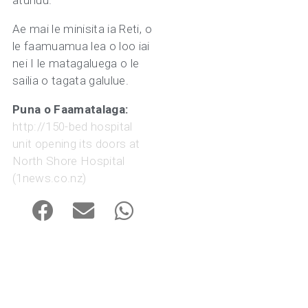
atunuu.
Ae mai le minisita ia Reti, o
le faamuamua lea o loo iai
nei I le matagaluega o le
sailia o tagata galulue.
Puna o Faamatalaga:
http://150-bed hospital
unit opening its doors at
North Shore Hospital
(1news.co.nz)