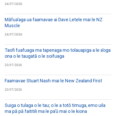
24/07/2026
Māfua’aga ua faamavae ai Dave Letele mai le NZ
Muscle
24/07/2026
Taofi fuafuaga ma tapenaga mo tolauapiga a le a’oga
ona o le taugatā o le soifuaga
23/07/2026
Faamavae Stuart Nash mai le New Zealand First
23/07/2026
Suiga o tulaga o le tau; o le a totō timuga, emo uila
ma pā pā faititili ma le pa’ū mai o le kiona