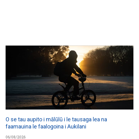
O se tau aupito i mālūlū i le tausaga lea na
faamauina le faalogoina i Aukilani
06/08/2026