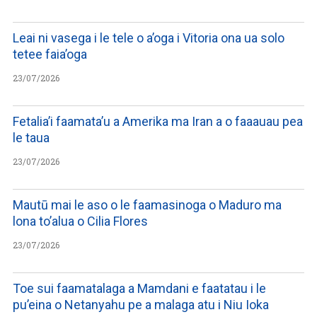
Leai ni vasega i le tele o a’oga i Vitoria ona ua solo
tetee faia’oga
23/07/2026
Fetalia’i faamata’u a Amerika ma Iran a o faaauau pea
le taua
23/07/2026
Mautū mai le aso o le faamasinoga o Maduro ma
lona to’alua o Cilia Flores
23/07/2026
Toe sui faamatalaga a Mamdani e faatatau i le
pu’eina o Netanyahu pe a malaga atu i Niu Ioka