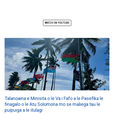
WATCH ON YOUTUBE
Talanoaina e Minisita o le Va i Fafo a le Pasefika le
finagalo o le Atu Solomona mo se maliega tau le
puipuiga a le itulagi