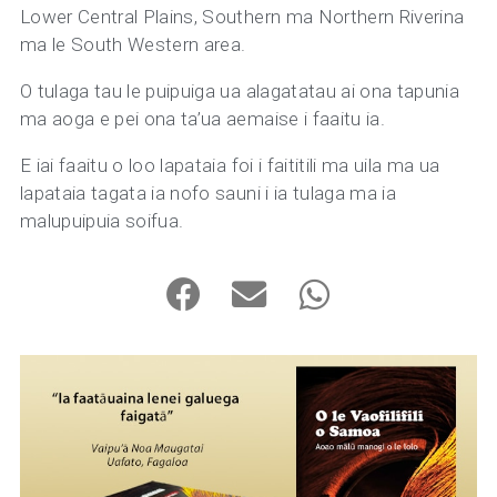
Lower Central Plains, Southern ma Northern Riverina
ma le South Western area.
O tulaga tau le puipuiga ua alagatatau ai ona tapunia
ma aoga e pei ona ta’ua aemaise i faaitu ia.
E iai faaitu o loo lapataia foi i faititili ma uila ma ua
lapataia tagata ia nofo sauni i ia tulaga ma ia
malupuipuia soifua.