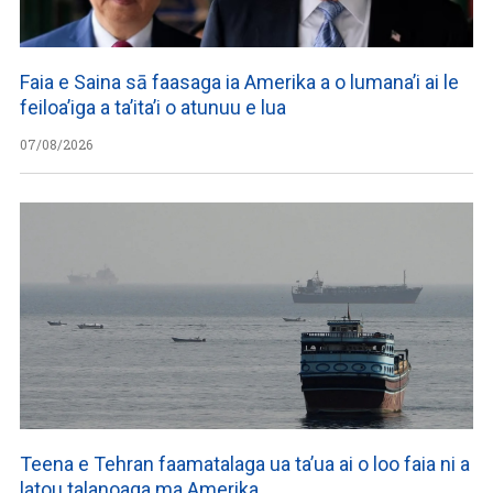
Faia e Saina sā faasaga ia Amerika a o lumana’i ai le
feiloa’iga a ta’ita’i o atunuu e lua
07/08/2026
Teena e Tehran faamatalaga ua ta’ua ai o loo faia ni a
latou talanoaga ma Amerika