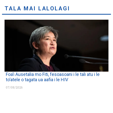
TALA MAI LALOLAGI
Foa’i Ausetalia mo Fiti, fesoasoani i le tali atu i le
to’atele o tagata ua aafia i le HIV
07/08/2026