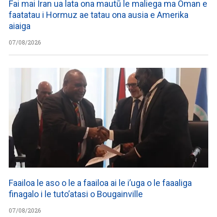
Fai mai Iran ua lata ona mautū le maliega ma Oman e
faatatau i Hormuz ae tatau ona ausia e Amerika
aiaiga
07/08/2026
Faailoa le aso o le a faailoa ai le i’uga o le faaaliga
finagalo i le tuto’atasi o Bougainville
07/08/2026