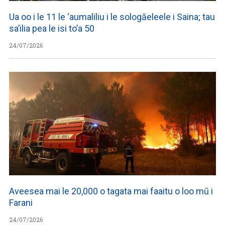
Ua oo i le 11 le ‘aumaliliu i le sologāeleele i Saina; tau
sa’ilia pea le isi to’a 50
24/07/2026
Aveesea mai le 20,000 o tagata mai faaitu o loo mū i
Farani
24/07/2026