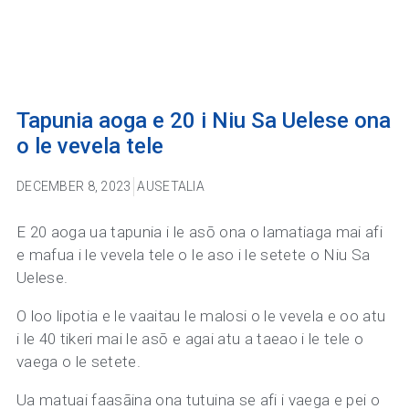
Tapunia aoga e 20 i Niu Sa Uelese ona
o le vevela tele
DECEMBER 8, 2023
AUSETALIA
E 20 aoga ua tapunia i le asō ona o lamatiaga mai afi
e mafua i le vevela tele o le aso i le setete o Niu Sa
Uelese.
O loo lipotia e le vaaitau le malosi o le vevela e oo atu
i le 40 tikeri mai le asō e agai atu a taeao i le tele o
vaega o le setete.
Ua matuai faasāina ona tutuina se afi i vaega e pei o