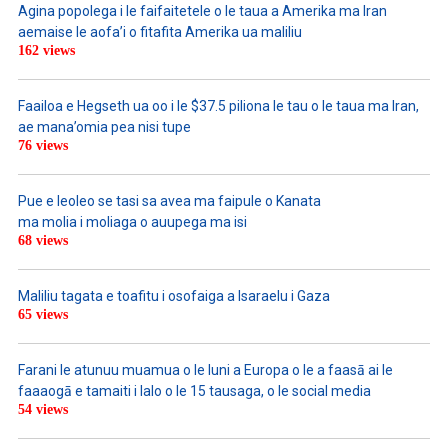
Agina popolega i le faifaitetele o le taua a Amerika ma Iran
aemaise le aofa’i o fitafita Amerika ua maliliu
162 views
Faailoa e Hegseth ua oo i le $37.5 piliona le tau o le taua ma Iran,
ae mana’omia pea nisi tupe
76 views
Pue e leoleo se tasi sa avea ma faipule o Kanata
ma molia i moliaga o auupega ma isi
68 views
Maliliu tagata e toafitu i osofaiga a Isaraelu i Gaza
65 views
Farani le atunuu muamua o le Iuni a Europa o le a faasā ai le
faaaogā e tamaiti i lalo o le 15 tausaga, o le social media
54 views