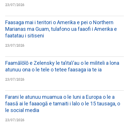
23/07/2026
Faasaga mai i teritori o Amerika e pei o Northern
Marianas ma Guam, tulafono ua faaofi i Amerika e
faatatau i sitiseni
23/07/2026
Faamālōlō e Zelensky le ta’ita’i’au o le militeli a lona
atunuu ona o le tele o tetee faasaga ia te ia
23/07/2026
Farani le atunuu muamua o le Iuni a Europa o le a
faasā ai le faaaogā e tamaiti i lalo o le 15 tausaga, o
le social media
23/07/2026