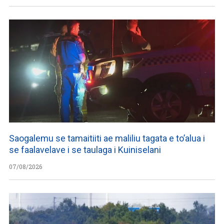
Saogalemu se tamaitiiti ae maliliu tagata e to’alua i
se faalavelave i se taulaga i Kuiniselani
07/08/2026