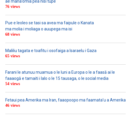
ae mana’omia pea nisi tupe
76 views
Pue e leoleo se tasi sa avea ma faipule o Kanata
ma molia i moliaga o auupega ma isi
68 views
Maliliu tagata e toafitu i osofaiga a Isaraelu i Gaza
65 views
Farani le atunuu muamua o le Iuni a Europa o le a faasā ai le
faaaogā e tamaiti i lalo o le 15 tausaga, o le social media
54 views
Fetaui pea Amerika ma Iran, faaopoopo ma faamata’u a Amerika
46 views