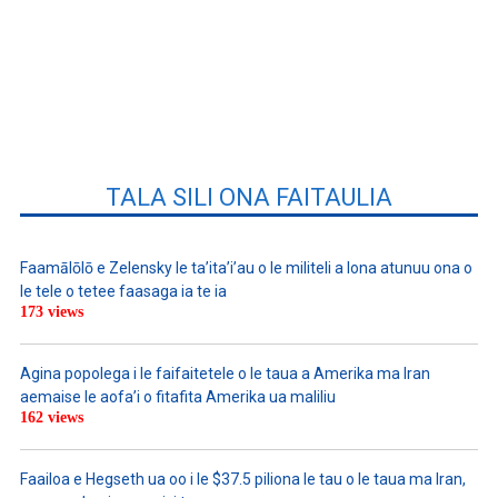
TALA SILI ONA FAITAULIA
Faamālōlō e Zelensky le ta’ita’i’au o le militeli a lona atunuu ona o
le tele o tetee faasaga ia te ia
173 views
Agina popolega i le faifaitetele o le taua a Amerika ma Iran
aemaise le aofa’i o fitafita Amerika ua maliliu
162 views
Faailoa e Hegseth ua oo i le $37.5 piliona le tau o le taua ma Iran,