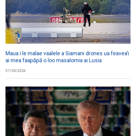
Maua i le malae vaalele a Siamani drones ua feavea’i
ai mea faapāpā o loo masalomia ai Lusia
07/08/2026