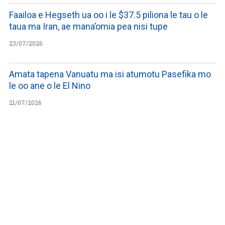
Faailoa e Hegseth ua oo i le $37.5 piliona le tau o le
taua ma Iran, ae mana’omia pea nisi tupe
23/07/2026
Amata tapena Vanuatu ma isi atumotu Pasefika mo
le oo ane o le El Nino
21/07/2026