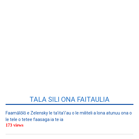
TALA SILI ONA FAITAULIA
Faamālōlō e Zelensky le ta’ita’i’au o le militeli a lona atunuu ona o
le tele o tetee faasaga ia te ia
173 views