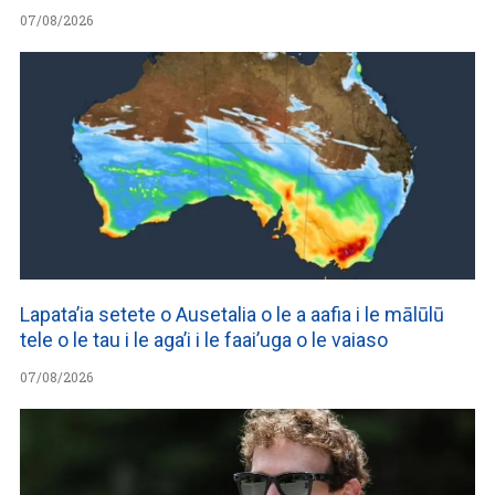
07/08/2026
Lapata’ia setete o Ausetalia o le a aafia i le mālūlū
tele o le tau i le aga’i i le faai’uga o le vaiaso
07/08/2026