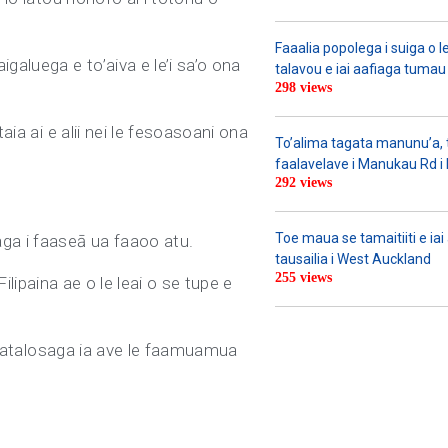
Faaalia popolega i suiga o l
galuega e to’aiva e le’i sa’o ona
talavou e iai aafiaga tumau 
298 views
aia ai e alii nei le fesoasoani ona
To’alima tagata manunu’a, to
faalavelave i Manukau Rd i le
292 views
Toe maua se tamaitiiti e ia
aga i faaseā ua faaoo atu.
tausailia i West Auckland
255 views
Filipaina ae o le leai o se tupe e
a faatalosaga ia ave le faamuamua