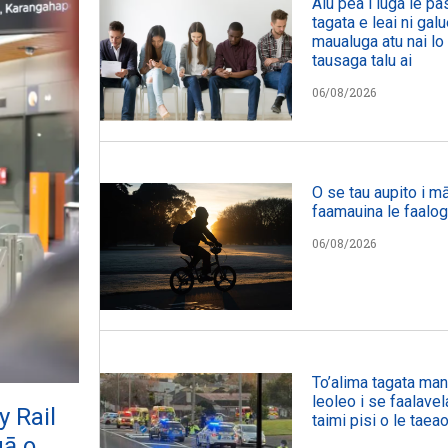
Alu pea i luga le p
tagata e leai ni galu
maualuga atu nai lo 
tausaga talu ai
06/08/2026
O se tau aupito i mā
faamauina le faalog
06/08/2026
To’alima tagata manu
leoleo i se faalavel
y Rail
taimi pisi o le taeao
gā o