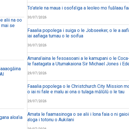
To’atele na maua i osofa’iga a leoleo mo fuālaau f
30/07/2026
e alii na oo
a mai se
Faaalia popolega i suiga o le Jobseeker, o le a aafi
iai aafiaga tumau o le soifua
30/07/2026
Amana’iaina le fesoasoani a le kamupani o le Coca-
le faatagata a Utumakaiona Sir Michael Jones i Ed
 faaaogāina
29/07/2026
 AI
Faaalia popolega o le Christchurch City Mission mo 
o iai ni fale e malu ai ona o tulaga mālūlū o le tau
29/07/2026
Amata le faamasinoga o se alii i lona faia o ni gaioi
ana aloa’ia
a’oga i totonu o Aukilani
29/07/2026