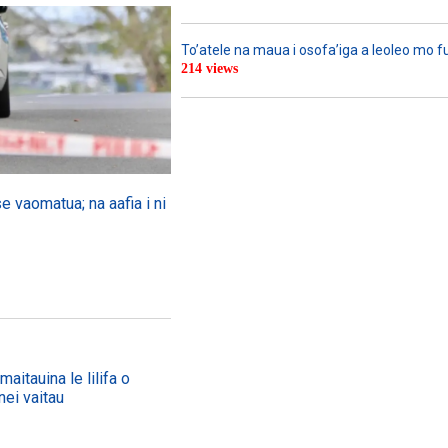
To’atele na maua i osofa’iga a leoleo mo 
214 views
se vaomatua; na aafia i ni
aitauina le lilifa o
nei vaitau