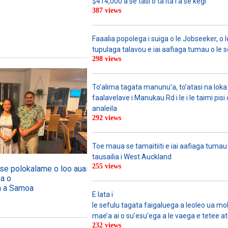
$414,000 a se tasi o ta’ita’i a se kegi
387 views
Faaalia popolega i suiga o le Jobseeker, o l
tupulaga talavou e iai aafiaga tumau o le 
298 views
To’alima tagata manunu’a, to’atasi na loka 
faalavelave i Manukau Rd i le i le taimi pisi
analeila
292 views
Toe maua se tamaitiiti e iai aafiaga tumau
tausailia i West Auckland
255 views
o se polokalame o loo auai mai
sa o
ga a Samoa
E lata i
le sefulu tagata faigaluega a leoleo ua molia
mae’a ai o su’esu’ega a le vaega e tetee atu 
232 views