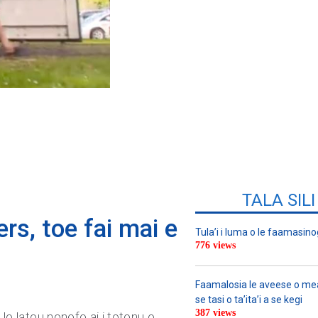
TALA SIL
rs, toe fai mai e
Tula’i i luma o le faamasino
776 views
Faamalosia le aveese o meat
se tasi o ta’ita’i a se kegi
387 views
 lo latou nonofo ai i totonu o