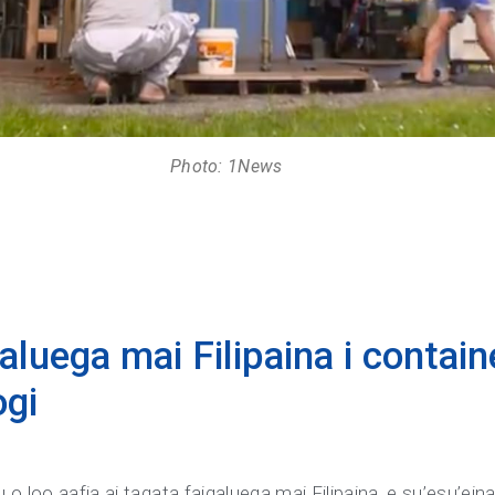
Photo: 1News
luega mai Filipaina i containe
togi
o loo aafia ai tagata faigaluega mai Filipaina, e su’esu’eina