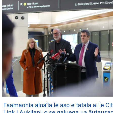
Faamaonia aloa’ia le aso e tatala ai le Cit
Link i Aukilani, o se galuega ua āutausa