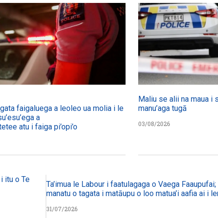
Maliu se alii na maua i 
agata faigaluega a leoleo ua molia i le tulafono i le
manu’aga tugā
su’esu’ega a
03/08/2026
etee atu i faiga pi’opi’o
i itu o Te
Ta’imua le Labour i faatulagaga o Vaega Faaupufai; m
manatu o tagata i matāupu o loo matua’i aafia ai i le
31/07/2026