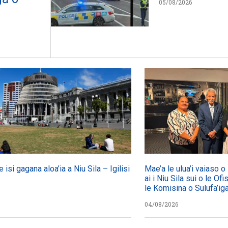
05/08/2026
e isi gagana aloa’ia a Niu Sila – Igilisi
Mae’a le ulua’i vaiaso 
ai i Niu Sila sui o le Ofi
le Komisina o Sulufa’i
04/08/2026