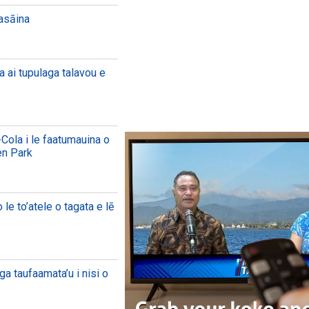
aasāina
a ai tupulaga talavou e
Cola i le faatumauina o
en Park
le to’atele o tagata e lē
ga taufaamata’u i nisi o