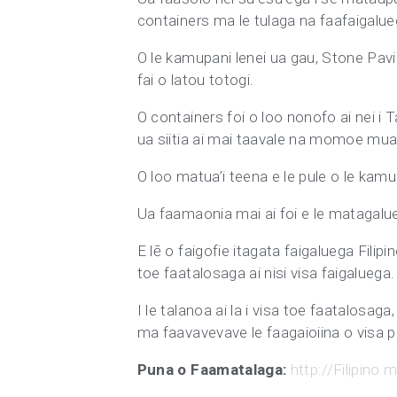
containers ma le tulaga na faafaigalue
O le kamupani lenei ua gau, Stone Pavin
fai o latou totogi.
O containers foi o loo nonofo ai nei i T
ua siitia ai mai taavale na momoe mu
O loo matua’i teena e le pule o le kamupa
Ua faamaonia mai ai foi e le matagalue
E lē o faigofie itagata faigaluega Filipin
toe faatalosaga ai nisi visa faigaluega
I le talanoa ai la i visa toe faatalosa
ma faavavevave le faagaioiina o visa pe
Puna o Faamatalaga:
http://Filipino 