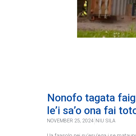
Nonofo tagata faiga
le’i sa’o ona fai to
NOVEMBER 25, 2024
NIU SILA
Ua faasolo nei su’esu’ega i se mataupu 