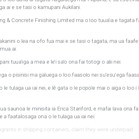
ga ai e se tasi o kamupani Aukilani.
g & Concrete Finishing Limited ma o loo tuua’ia e tagata fai
akanini o lea na ofo fua mai e se tasi o tagata, ma ua faafet
amua ai.
ni tuua’iga a mea e le’i sa’o ona fai totogi o alii nei.
ga o pisinisi ma galuega o loo faasolo nei su’esu’ega faas
o le tulaga ua iai nei, e lē gata o le popole mai o aiga o loo i 
.
ga, ua saunoa le minisita ia Erica Stanford, e mafai lava on
 a faatalosaga ona o le tulaga ua iai nei.
migrants in shipping containers, claim they were underpaid