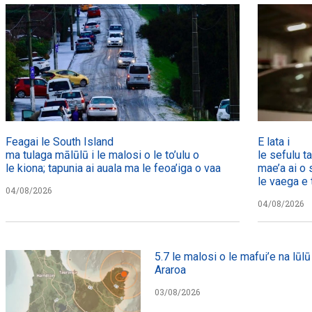
Feagai le South Island
E lata i
ma tulaga mālūlū i le malosi o le to’ulu o
le sefulu t
le kiona; tapunia ai auala ma le feoa’iga o vaa
mae’a ai o 
le vaega e t
04/08/2026
04/08/2026
5.7 le malosi o le mafui’e na lūlū 
Araroa
03/08/2026