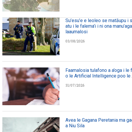
Su’esu’e e leoleo se matāupu i s
atu i le falema’i i ni ona manu’ag
laaumalosi
03/08/2026
Faamalosia tulafono a a’oga i le
o le Artificial Intelligence poo le
31/07/2026
Avea le Gagana Peretania ma gag
a Niu Sila