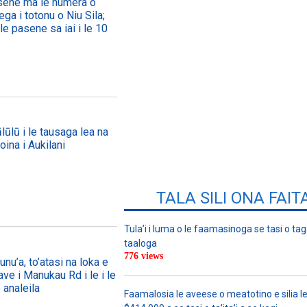
asene ma le numera o
ega i totonu o Niu Sila;
le pasene sa iai i le 10
lūlū i le tausaga lea na
oina i Aukilani
TALA SILI ONA FAIT
Tula’i i luma o le faamasinoga se tasi o tag
taaloga
776 views
nu’a, to’atasi na loka e
ave i Manukau Rd i le i le
 analeila
Faamalosia le aveese o meatotino e silia l