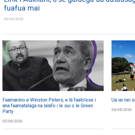
fuafua mai
06/08/2026
Faamanino e Winston Peters, e lē faato’ese i
Ua iai nei s
ana faamatalaga na lalafo i le sui o le Green
04/08/2026
Party
05/08/2026