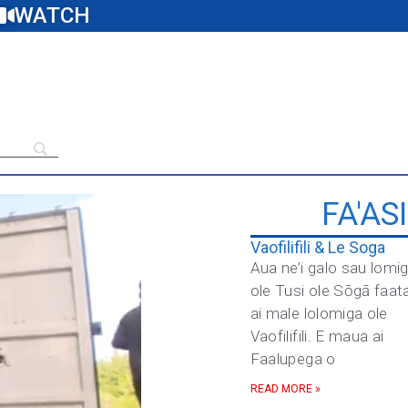
WATCH
FA'AS
Vaofilifili & Le Soga
Aua ne’i galo sau lomi
ole Tusi ole Sōgā faat
ai male lolomiga ole
Vaofilifili. E maua ai
Faalupega o
READ MORE »