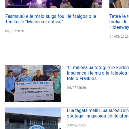
Faamautū e le malo suiga fou i le faaigoa o le
Tetee le to
Teuila i le “Measina Festival”
molia i le
Hideawa
05/08/2026
04/08/2026
11 miliona ua totogi e le Federa
Insurance i le mu o le faleolo
tele o Frankies
04/08/2026
Lua tagata maliliu ua su’esu’ei
sootaga i ni gaioiga solitulafo
03/08/2026