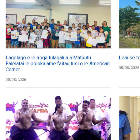
Lagolago e le a’oga tulagalua a Matāutu
Leai se t
Falelatai le polokalame faitau tusi o le American
05/08/2026
Corner
05/08/2026