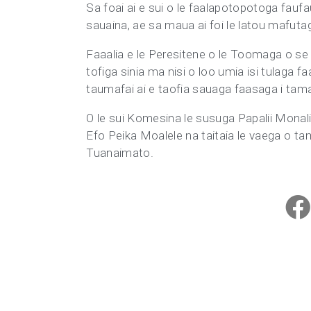
Sa foai ai e sui o le faalapotopotoga faufa
sauaina, ae sa maua ai foi le latou mafutaga
Faaalia e le Peresitene o le Toomaga o se 
tofiga sinia ma nisi o loo umia isi tulaga f
taumafai ai e taofia sauaga faasaga i tamai
O le sui Komesina le susuga Papalii Monali
Efo Peika Moalele na taitaia le vaega o ta
Tuanaimato.