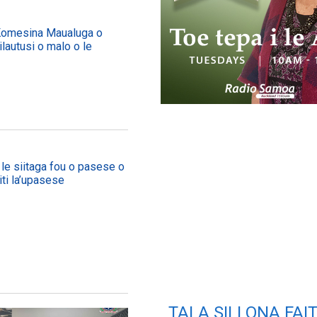
Komesina Maualuga o
ailautusi o malo o le
e siitaga fou o pasese o
iti la’upasese
TALA SILI ONA FAI