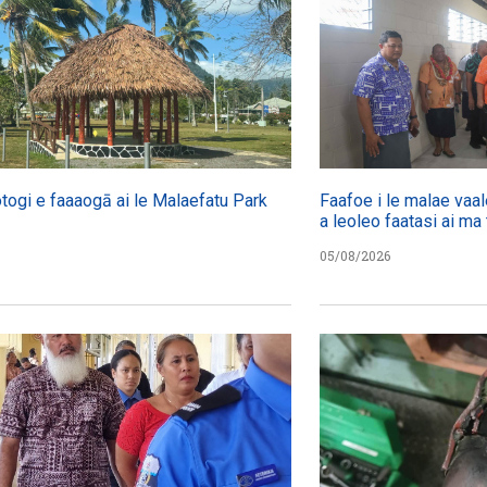
otogi e faaaogā ai le Malaefatu Park
Faafoe i le malae vaal
a leoleo faatasi ai ma 
05/08/2026