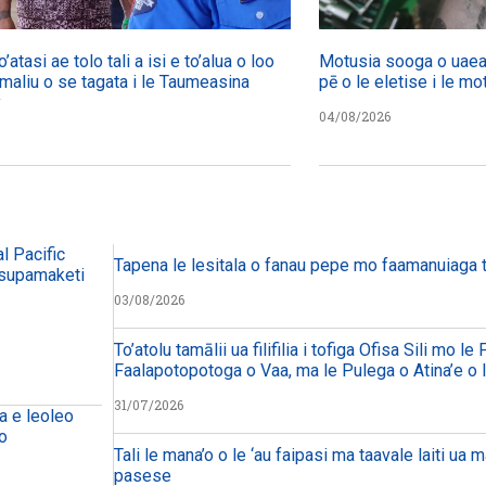
’atasi ae tolo tali a isi e to’alua o loo
Motusia sooga o uaea 
 maliu o se tagata i le Taumeasina
pē o le eletise i le mo
y
04/08/2026
l Pacific
Tapena le lesitala o fanau pepe mo faamanuiaga 
a supamaketi
03/08/2026
To’atolu tamālii ua filifilia i tofiga Ofisa Sili mo le
Faalapotopotoga o Vaa, ma le Pulega o Atina’e o 
31/07/2026
na e leoleo
no
Tali le mana’o o le ‘au faipasi ma taavale laiti ua 
pasese