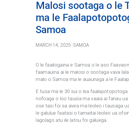
Malosi sootaga o le
ma le Faalapotopotog
Samoa
MARCH 14, 2025
SAMOA
O le faailogaina e Samoa o le aso Faavaoma
faamauina ai le malosi o sootaga vava lal
malo o Samoa ma le auaunaga a le Faala
E tusa ma le 30 sui o lea faalapotopotoga 
nofoaga o loo tausia ma vaaia ai fanau ua
ose tasi foi sa avea ma leoleo i tausaga ua 
le galulue faatasi o tamaitai leoleo ua ofo
lagolago atu ile latou foi galuega.