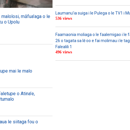
Laumanu’ia suiga i le Pulega o le TV1 i M
malolosi, māfua’aga o le
536 views
tu o Upolu
Faamaonia moliaga o le faalemigao i le 
26 o tagata sa lē oo e fai molimau i le tag
Falealili 1
496 views
tupe mai le malo
 Faletupe o Atina’e,
Itumalo
maua le siitaga fou o