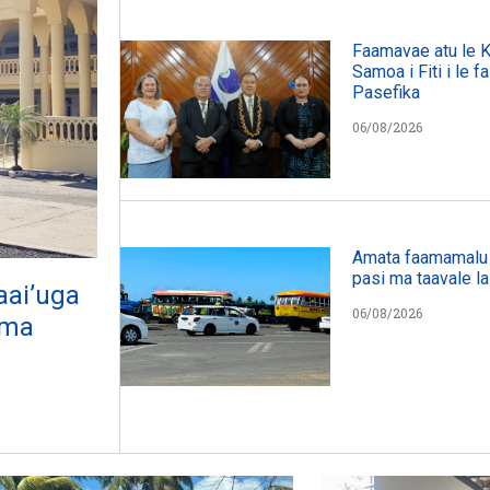
Faamavae atu le 
Samoa i Fiti i le f
Pasefika
06/08/2026
Amata faamamalu l
pasi ma taavale la
aai’uga
06/08/2026
 ma