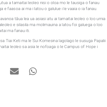
utua a tamaitai leoleo nisi o oloa mo le tausiga o fanau
 e faasoa ai ma i latou o galulue i le vaaia o ia fanau.
avanoa tāua lea ua asiasi atu ai tamaitai leoleo o loo umia
aaleoleo e silasila ma molimauina a latou foi galuega o loo
tai ma fanau iti.
sa Tiai Keti ma le Sui Komesina lagolago le susuga Papalii
maitai leoleo sa asia le nofoaga o le Campus of Hope i