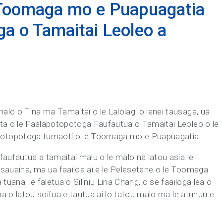
 Toomaga mo e Puapuagatia
a o Tamaitai Leoleo a
lo o Tina ma Tamaitai o le Lalolagi o lenei tausaga, ua
ata o le Faalapotopotoga Faufautua o Tamaitai Leoleo o le
potopotoga tumaoti o le Toomaga mo e Puapuagatia.
faufautua a tamaitai malu o le malo na latou asia le
 sauaina, ma ua faailoa ai e le Pelesetene o le Toomaga
tuanai le faletua o Siliniu Lina Chang, o se faailoga lea o
ina o latou soifua e tautua ai lo tatou malo ma le atunuu e