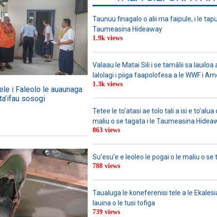
Taunuu finagalo o alii ma faipule, i le tapu
Taumeasina Hideaway
1.9k views
Valaau le Matai Sili i se tamālii sa lauiloa
lalolagi i piiga faapolofesa a le WWF i Am
1.3k views
ele i Faleolo le auaunaga
ta’ifau sosogi
Tetee le to’atasi ae tolo tali a isi e to’alua 
maliu o se tagata i le Taumeasina Hidea
863 views
Su’esu’e e leoleo le pogai o le maliu o se 
788 views
Taualuga le koneferenisi tele a le Ekalesia
lauina o le tusi tofiga
739 views