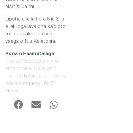
pisinisi ua mu.
Lipotia e le leitio a Niu Sila
e lei iloga lava ona sa’oloto
ma saogalemu nisi o
vaega o Niu Kaletonia.
Puna o Faamatalaga:
France ‘decides on who
enters’ New Caledonia:
French diplomat on Pacific
leaders request | RNZ
News