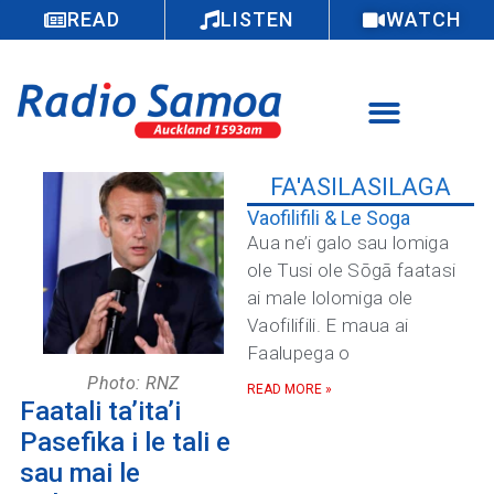
READ
LISTEN
WATCH
FA'ASILASILAGA
Vaofilifili & Le Soga
Aua ne’i galo sau lomiga
ole Tusi ole Sōgā faatasi
ai male lolomiga ole
Vaofilifili. E maua ai
Faalupega o
Photo: RNZ
READ MORE »
Faatali ta’ita’i
Pasefika i le tali e
sau mai le