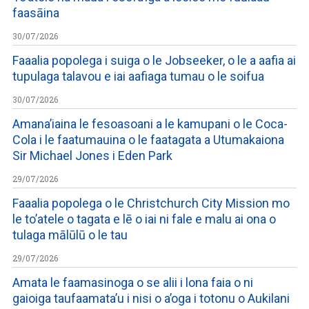
faasāina
30/07/2026
Faaalia popolega i suiga o le Jobseeker, o le a aafia ai
tupulaga talavou e iai aafiaga tumau o le soifua
30/07/2026
Amana’iaina le fesoasoani a le kamupani o le Coca-
Cola i le faatumauina o le faatagata a Utumakaiona
Sir Michael Jones i Eden Park
29/07/2026
Faaalia popolega o le Christchurch City Mission mo
le to’atele o tagata e lē o iai ni fale e malu ai ona o
tulaga mālūlū o le tau
29/07/2026
Amata le faamasinoga o se alii i lona faia o ni
gaioiga taufaamata’u i nisi o a’oga i totonu o Aukilani