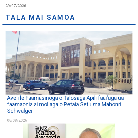
29/07/2026
TALA MAI SAMOA
Ave i le Faamasinoga o Talosaga Apili faai’uga ua
faamaonia ai moliaga o Petaia Setu ma Mahonri
Schwalger
06/08/2026