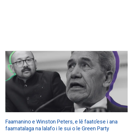
Faamanino e Winston Peters, e lē faato’ese i ana
faamatalaga na lalafo i le sui o le Green Party