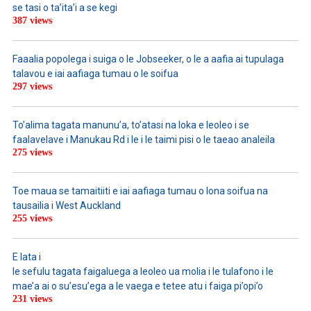
se tasi o ta’ita’i a se kegi
387 views
Faaalia popolega i suiga o le Jobseeker, o le a aafia ai tupulaga
talavou e iai aafiaga tumau o le soifua
297 views
To’alima tagata manunu’a, to’atasi na loka e leoleo i se
faalavelave i Manukau Rd i le i le taimi pisi o le taeao analeila
275 views
Toe maua se tamaitiiti e iai aafiaga tumau o lona soifua na
tausailia i West Auckland
255 views
E lata i
le sefulu tagata faigaluega a leoleo ua molia i le tulafono i le
mae’a ai o su’esu’ega a le vaega e tetee atu i faiga pi’opi’o
231 views