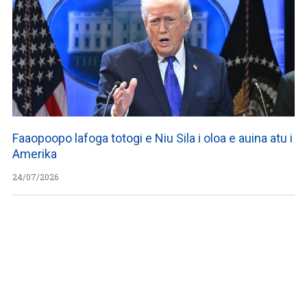
Faaopoopo lafoga totogi e Niu Sila i oloa e auina atu i
Amerika
24/07/2026