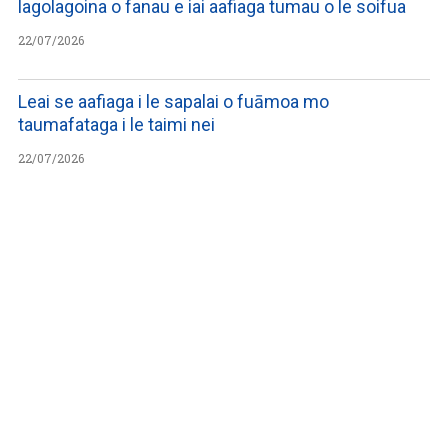
lagolagoina o fanau e iai aafiaga tumau o le soifua
22/07/2026
Leai se aafiaga i le sapalai o fuāmoa mo
taumafataga i le taimi nei
22/07/2026