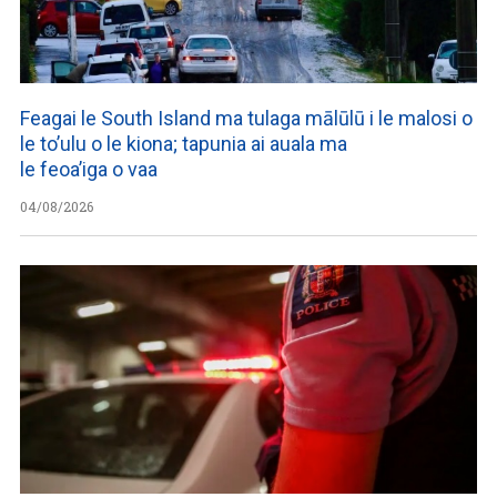
Feagai le South Island ma tulaga mālūlū i le malosi o
le to’ulu o le kiona; tapunia ai auala ma
le feoa’iga o vaa
04/08/2026