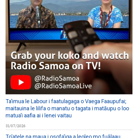
Ta’imua le Labour i faatulagaga o Vaega Faaupufai;
maitauina le lilifa o manatu o tagata i matāupu o loo
matua’i aafia ai i lenei vaitau
31/07/2026
To’atele na maua i osofa’iga a leoleo mo fuālaau