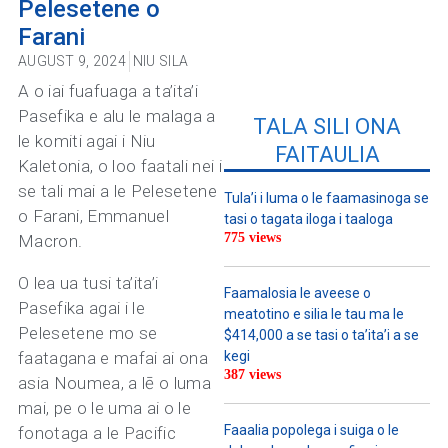
Pelesetene o
Farani
AUGUST 9, 2024
NIU SILA
A o iai fuafuaga a ta’ita’i
Pasefika e alu le malaga a
TALA SILI ONA
le komiti agai i Niu
FAITAULIA
Kaletonia, o loo faatali nei i
se tali mai a le Pelesetene
Tula’i i luma o le faamasinoga se
o Farani, Emmanuel
tasi o tagata iloga i taaloga
775 views
Macron.
O lea ua tusi ta’ita’i
Faamalosia le aveese o
Pasefika agai i le
meatotino e silia le tau ma le
Pelesetene mo se
$414,000 a se tasi o ta’ita’i a se
faatagana e mafai ai ona
kegi
387 views
asia Noumea, a lē o luma
mai, pe o le uma ai o le
Faaalia popolega i suiga o le
fonotaga a le Pacific