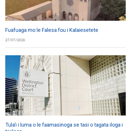
Fuafuaga mo le Falesa fou i Kalaiesetete
27/07/2026
Tula’i i luma o le faamasinoga se tasi o tagata iloga i