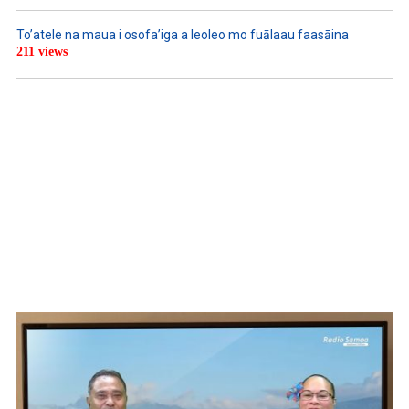
To’atele na maua i osofa’iga a leoleo mo fuālaau faasāina
211 views
WATCH ON YOUTUBE