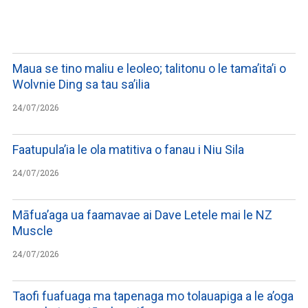
WATCH ON YOUTUBE
Maua se tino maliu e leoleo; talitonu o le tama’ita’i o
Wolvnie Ding sa tau sa’ilia
24/07/2026
Faatupula’ia le ola matitiva o fanau i Niu Sila
24/07/2026
Māfua’aga ua faamavae ai Dave Letele mai le NZ
Muscle
24/07/2026
Taofi fuafuaga ma tapenaga mo tolauapiga a le a’oga