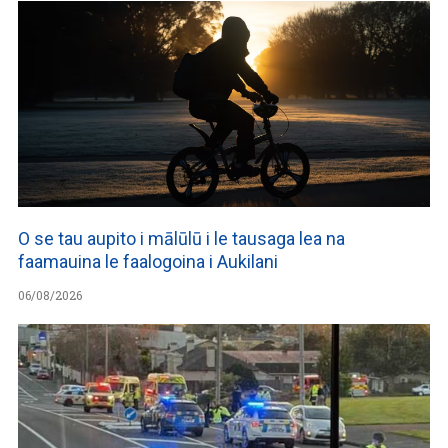
O se tau aupito i mālūlū i le tausaga lea na
faamauina le faalogoina i Aukilani
06/08/2026