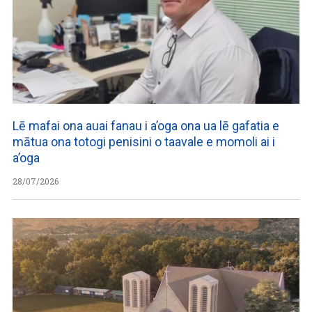
Lē mafai ona auai fanau i a’oga ona ua lē gafatia e
mātua ona totogi penisini o taavale e momoli ai i
a’oga
28/07/2026