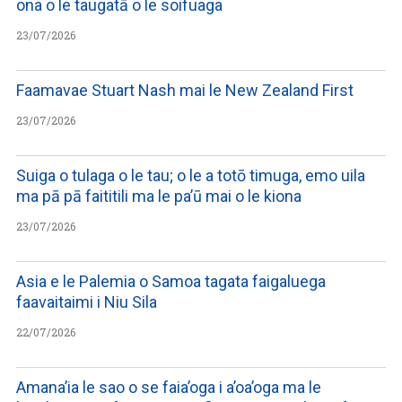
ona o le taugatā o le soifuaga
23/07/2026
Faamavae Stuart Nash mai le New Zealand First
23/07/2026
Suiga o tulaga o le tau; o le a totō timuga, emo uila
ma pā pā faititili ma le pa’ū mai o le kiona
23/07/2026
Asia e le Palemia o Samoa tagata faigaluega
faavaitaimi i Niu Sila
22/07/2026
Amana’ia le sao o se faia’oga i a’oa’oga ma le