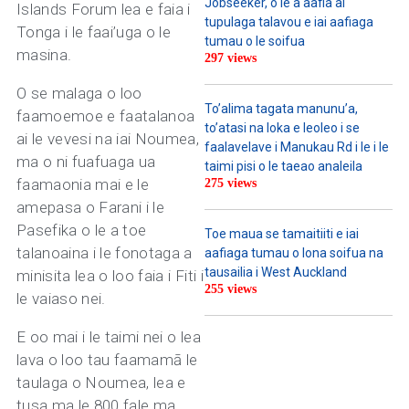
Jobseeker, o le a aafia ai
Islands Forum lea e faia i
tupulaga talavou e iai aafiaga
Tonga i le faai’uga o le
tumau o le soifua
masina.
297 views
O se malaga o loo
To’alima tagata manunu’a,
faamoemoe e faatalanoa
to’atasi na loka e leoleo i se
ai le vevesi na iai Noumea,
faalavelave i Manukau Rd i le i le
ma o ni fuafuaga ua
taimi pisi o le taeao analeila
faamaonia mai e le
275 views
amepasa o Farani i le
Pasefika o le a toe
Toe maua se tamaitiiti e iai
talanoaina i le fonotaga a
aafiaga tumau o lona soifua na
tausailia i West Auckland
minisita lea o loo faia i Fiti i
255 views
le vaiaso nei.
E oo mai i le taimi nei o lea
lava o loo tau faamamā le
taulaga o Noumea, lea e
tusa ma le 800 fale ma