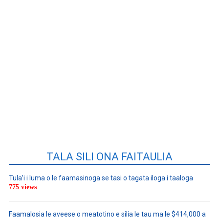
TALA SILI ONA FAITAULIA
Tula’i i luma o le faamasinoga se tasi o tagata iloga i taaloga
775 views
Faamalosia le aveese o meatotino e silia le tau ma le $414,000 a