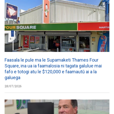
Faasala le pule ma le Supamaketi Thames Four
Square, ina ua ia faamalosia ni tagata galulue mai
fafo e totogi atu le $120,000 e faamautū ai a la
galuega
28/07/2026