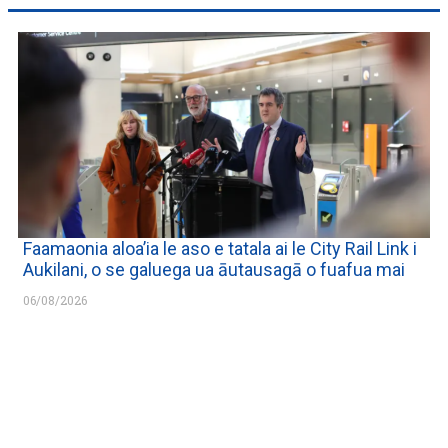
Faamaonia aloa’ia le aso e tatala ai le City Rail Link i
Aukilani, o se galuega ua āutausagā o fuafua mai
06/08/2026