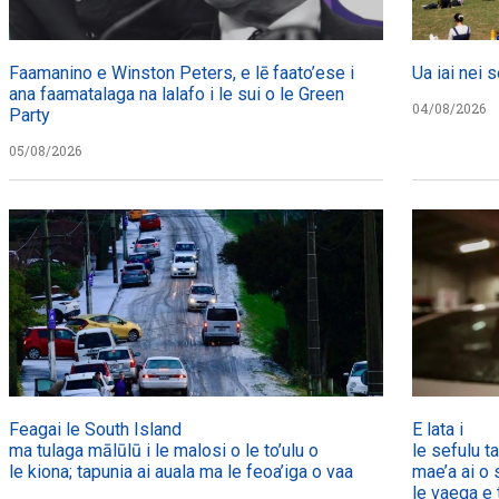
Faamanino e Winston Peters, e lē faato’ese i
Ua iai nei s
ana faamatalaga na lalafo i le sui o le Green
04/08/2026
Party
05/08/2026
Feagai le South Island
E lata i
ma tulaga mālūlū i le malosi o le to’ulu o
le sefulu t
le kiona; tapunia ai auala ma le feoa’iga o vaa
mae’a ai o 
le vaega e t