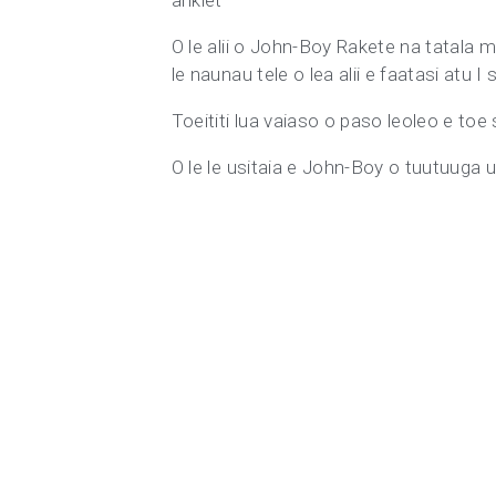
anklet
O le alii o John-Boy Rakete na tatala ma
le naunau tele o lea alii e faatasi atu I
Toeititi lua vaiaso o paso leoleo e toe 
O le le usitaia e John-Boy o tuutuuga ua