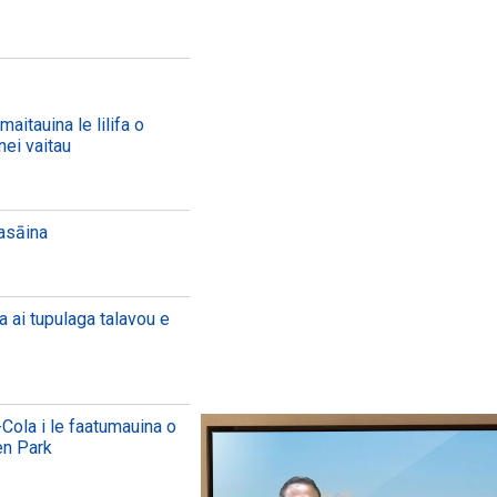
aitauina le lilifa o
nei vaitau
aasāina
a ai tupulaga talavou e
Cola i le faatumauina o
en Park