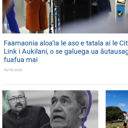
Faamaonia aloa’ia le aso e tatala ai le Cit
Link i Aukilani, o se galuega ua āutausa
fuafua mai
06/08/2026