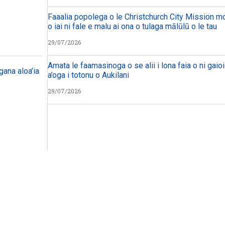
Faaalia popolega o le Christchurch City Mission mo 
o iai ni fale e malu ai ona o tulaga mālūlū o le tau
29/07/2026
Amata le faamasinoga o se alii i lona faia o ni gaioi
ana aloa’ia
a’oga i totonu o Aukilani
29/07/2026