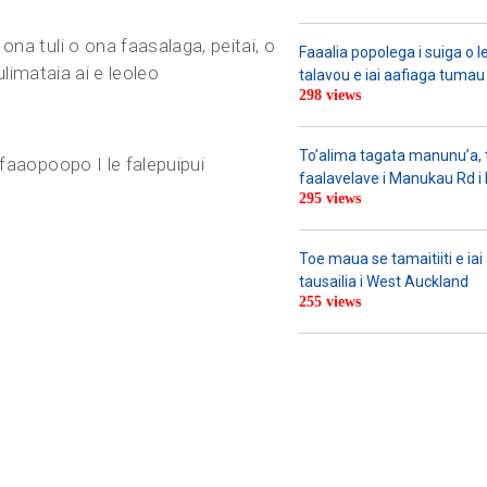
ona tuli o ona faasalaga, peitai, o
Faaalia popolega i suiga o l
ulimataia ai e leoleo
talavou e iai aafiaga tumau 
298 views
To’alima tagata manunu’a, to
 faaopoopo I le falepuipui
faalavelave i Manukau Rd i le
295 views
Toe maua se tamaitiiti e ia
tausailia i West Auckland
255 views