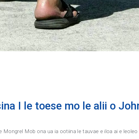
asina I le toese mo le alii o J
a le Mongrel Mob ona ua ia ootiina le tauvae e iloa ai e leole