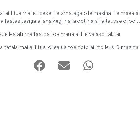
i ai I tua ma le toese I le amataga o le masina I le maea ai 
 se faatasitasiga a lana kegi, na ia ootiina ai le tauvae o loo t
sue lea alii ma faatoa toe maua ai I le vaiaso talu ai.
 tatala mai ai I tua, o lea ua toe nofo ai mo le isi 3 masina