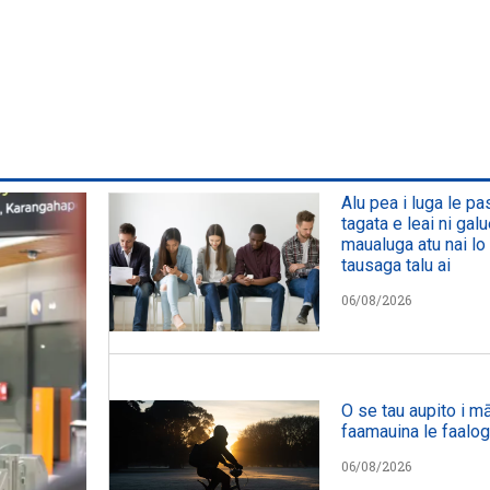
Alu pea i luga le p
tagata e leai ni galu
maualuga atu nai lo 
tausaga talu ai
06/08/2026
O se tau aupito i mā
faamauina le faalog
06/08/2026