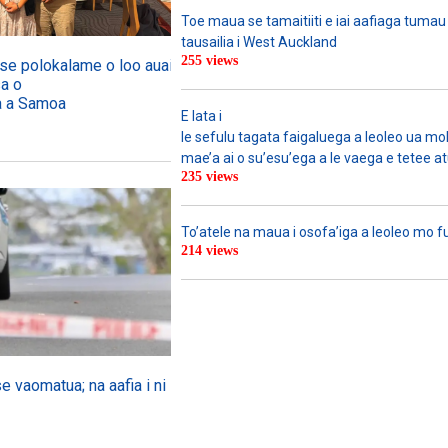
Toe maua se tamaitiiti e iai aafiaga tumau
tausailia i West Auckland
255 views
o se polokalame o loo auai mai
sa o
ga a Samoa
E lata i
le sefulu tagata faigaluega a leoleo ua molia
mae’a ai o su’esu’ega a le vaega e tetee atu 
235 views
To’atele na maua i osofa’iga a leoleo mo 
214 views
se vaomatua; na aafia i ni