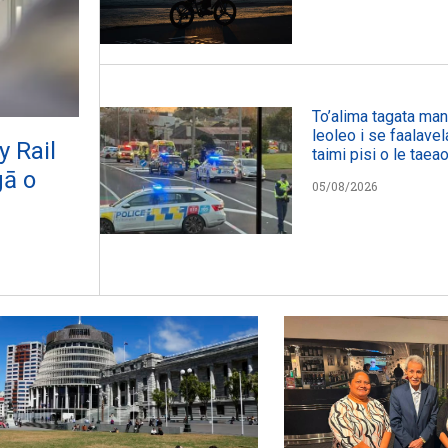
To’alima tagata manu
leoleo i se faalavel
y Rail
taimi pisi o le taeao
gā o
05/08/2026