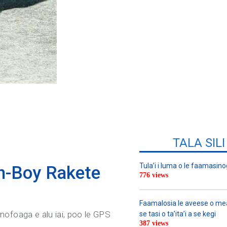
TALA SIL
Tula’i i luma o le faamasino
ohn-Boy Rakete
776 views
Faamalosia le aveese o meat
o nofoaga e alu iai, poo le GPS
se tasi o ta’ita’i a se kegi
387 views