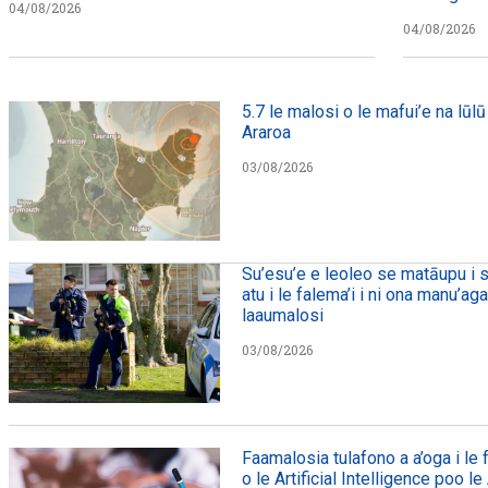
04/08/2026
04/08/2026
5.7 le malosi o le mafui’e na lūlū 
Araroa
03/08/2026
Su’esu’e e leoleo se matāupu i s
atu i le falema’i i ni ona manu’ag
laaumalosi
03/08/2026
Faamalosia tulafono a a’oga i le
o le Artificial Intelligence poo le