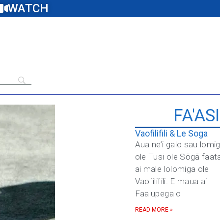
WATCH
FA'AS
Vaofilifili & Le Soga
Aua ne’i galo sau lomi
ole Tusi ole Sōgā faat
ai male lolomiga ole
Vaofilifili. E maua ai
Faalupega o
READ MORE »