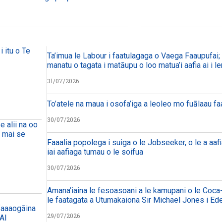
i itu o Te
Ta’imua le Labour i faatulagaga o Vaega Faaupufai; m
manatu o tagata i matāupu o loo matua’i aafia ai i le
31/07/2026
To’atele na maua i osofa’iga a leoleo mo fuālaau f
30/07/2026
e alii na oo
a mai se
Faaalia popolega i suiga o le Jobseeker, o le a aafi
iai aafiaga tumau o le soifua
30/07/2026
Amana’iaina le fesoasoani a le kamupani o le Coca-
le faatagata a Utumakaiona Sir Michael Jones i Ed
 faaaogāina
29/07/2026
 AI