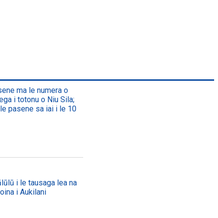
asene ma le numera o
ega i totonu o Niu Sila;
le pasene sa iai i le 10
lūlū i le tausaga lea na
oina i Aukilani