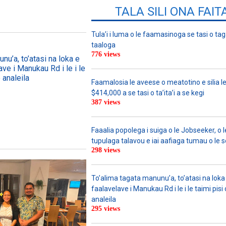
TALA SILI ONA FAIT
Tula’i i luma o le faamasinoga se tasi o tag
taaloga
776 views
nu’a, to’atasi na loka e
ave i Manukau Rd i le i le
 analeila
Faamalosia le aveese o meatotino e silia l
$414,000 a se tasi o ta’ita’i a se kegi
387 views
Faaalia popolega i suiga o le Jobseeker, o l
tupulaga talavou e iai aafiaga tumau o le 
298 views
To’alima tagata manunu’a, to’atasi na loka 
faalavelave i Manukau Rd i le i le taimi pisi
analeila
295 views