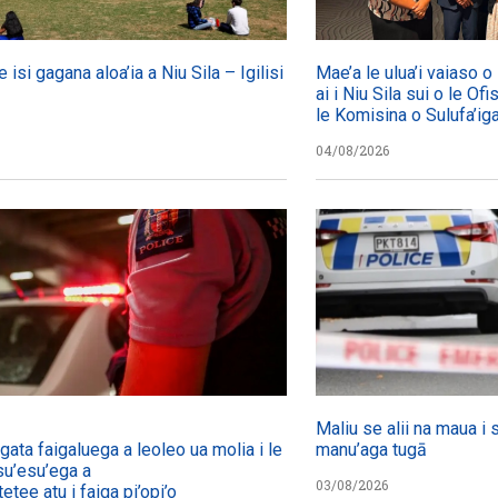
e isi gagana aloa’ia a Niu Sila – Igilisi
Mae’a le ulua’i vaiaso 
ai i Niu Sila sui o le Ofi
le Komisina o Sulufa’i
04/08/2026
Maliu se alii na maua i 
agata faigaluega a leoleo ua molia i le tulafono i le
manu’aga tugā
su’esu’ega a
03/08/2026
etee atu i faiga pi’opi’o