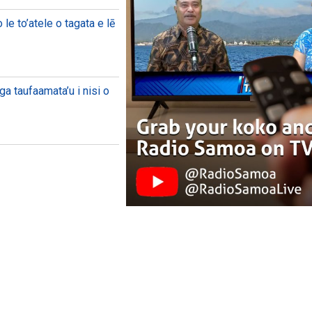
le to’atele o tagata e lē
ga taufaamata’u i nisi o