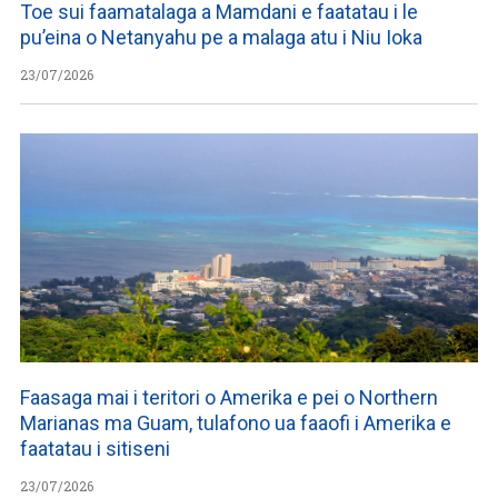
Toe sui faamatalaga a Mamdani e faatatau i le
pu’eina o Netanyahu pe a malaga atu i Niu Ioka
23/07/2026
Faasaga mai i teritori o Amerika e pei o Northern
Marianas ma Guam, tulafono ua faaofi i Amerika e
faatatau i sitiseni
23/07/2026