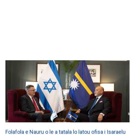
WATCH ON YOUTUBE
Folafola e Nauru o le a tatala lo latou ofisa i Isaraelu