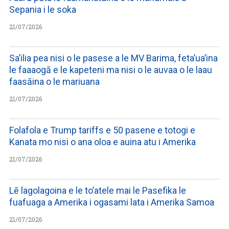
Sepania i le soka
21/07/2026
Sa’ilia pea nisi o le pasese a le MV Barima, feta’ua’ina
le faaaogā e le kapeteni ma nisi o le auvaa o le laau
faasāina o le mariuana
21/07/2026
Folafola e Trump tariffs e 50 pasene e totogi e
Kanata mo nisi o ana oloa e auina atu i Amerika
21/07/2026
Lē lagolagoina e le to’atele mai le Pasefika le
fuafuaga a Amerika i ogasami lata i Amerika Samoa
21/07/2026