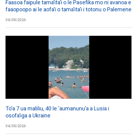
Faasoa faipule tama’ita’i o le Pasefika mo ni avanoa e
faaopoopo ai le aofa’i o tama’ita’i i totonu o Palemene
04/08/2026
To’a 7 ua maliliu, 40 le ‘aumanunu’a a Lusia i
osofa’iga a Ukraine
04/08/2026