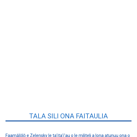
TALA SILI ONA FAITAULIA
Faamālōlō e Zelensky le ta’ita’i’au o le militeli a lona atunuu ona o