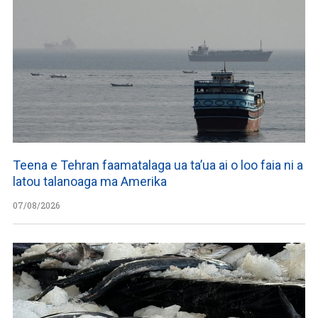
Teena e Tehran faamatalaga ua ta’ua ai o loo faia ni a
latou talanoaga ma Amerika
07/08/2026