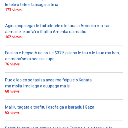
le tele o tetee faasaga ia te ia
173 views
Agina popolega i le faifaitetele o le taua a Amerika ma Iran
aemaise le aofa’i o fitafita Amerika ua maliliu
162 views
Faailoa e Hegseth ua oo i le $37.5 piliona le tau o le taua ma Iran,
ae mana’omia pea nisi tupe
76 views
Pue e leoleo se tasi sa avea ma faipule o Kanata
ma molia i moliaga o auupega ma isi
68 views
Maliliu tagata e toafitu i osofaiga a Isaraelu i Gaza
65 views