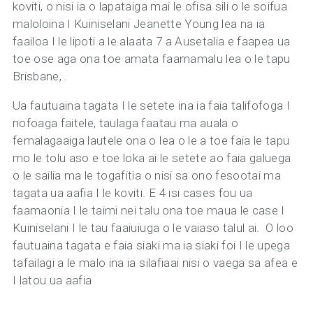
koviti, o nisi ia o lapataiga mai le ofisa sili o le soifua
maloloina I Kuiniselani Jeanette Young lea na ia
faailoa I le lipoti a le alaata 7 a Ausetalia e faapea ua
toe ose aga ona toe amata faamamalu lea o le tapu
Brisbane, .
Ua fautuaina tagata I le setete ina ia faia talifofoga I
nofoaga faitele, taulaga faatau ma auala o
femalagaaiga lautele ona o lea o le a toe faia le tapu
mo le tolu aso e toe loka ai le setete ao faia galuega
o le sailia ma le togafitia o nisi sa ono fesootai ma
tagata ua aafia I le koviti. E 4 isi cases fou ua
faamaonia I le taimi nei talu ona toe maua le case I
Kuiniselani I le tau faaiuiuga o le vaiaso talul ai. O loo
fautuaina tagata e faia siaki ma ia siaki foi I le upega
tafailagi a le malo ina ia silafiaai nisi o vaega sa afea e
I latou ua aafia