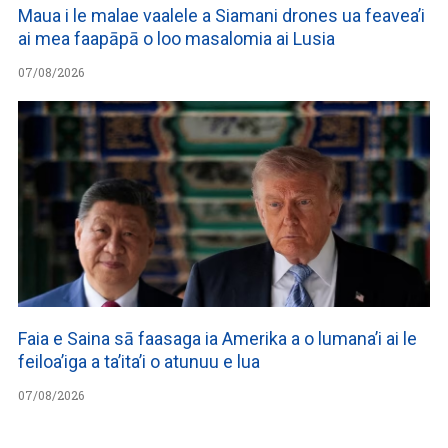
Maua i le malae vaalele a Siamani drones ua feavea’i
ai mea faapāpā o loo masalomia ai Lusia
07/08/2026
Faia e Saina sā faasaga ia Amerika a o lumana’i ai le
feiloa’iga a ta’ita’i o atunuu e lua
07/08/2026