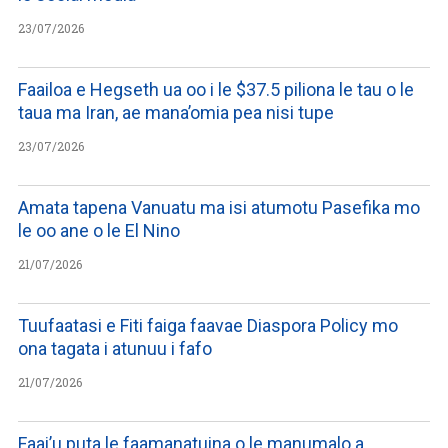
23/07/2026
Faailoa e Hegseth ua oo i le $37.5 piliona le tau o le
taua ma Iran, ae mana’omia pea nisi tupe
23/07/2026
Amata tapena Vanuatu ma isi atumotu Pasefika mo
le oo ane o le El Nino
21/07/2026
Tuufaatasi e Fiti faiga faavae Diaspora Policy mo
ona tagata i atunuu i fafo
21/07/2026
Faai’u puta le faamanatuina o le manumalo a