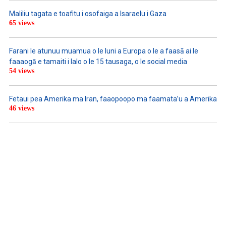
Maliliu tagata e toafitu i osofaiga a Isaraelu i Gaza
65 views
Farani le atunuu muamua o le Iuni a Europa o le a faasā ai le
faaaogā e tamaiti i lalo o le 15 tausaga, o le social media
54 views
Fetaui pea Amerika ma Iran, faaopoopo ma faamata’u a Amerika
46 views
LISTEN TO PODCASTS