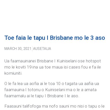
Toe faia le tapu I Brisbane mo le 3 aso
MARCH 30, 2021
AUSETALIA
Ua faamauinanei Brisbane I Kuiniselani ose hotspot
mo le koviti 19 ina ua toe maua isi cases fou e fa ile
komiuniti.
O le fa lea ua aofia ai le toa 10 o tagata ua aafia ua
faamauina I totonu o Kuiniselani ma o le a amata
faamamalu ai le tapu I Brisbane I le aso.
Faasauni talifofoga ma nofo sauni mo nisi o tapu o le