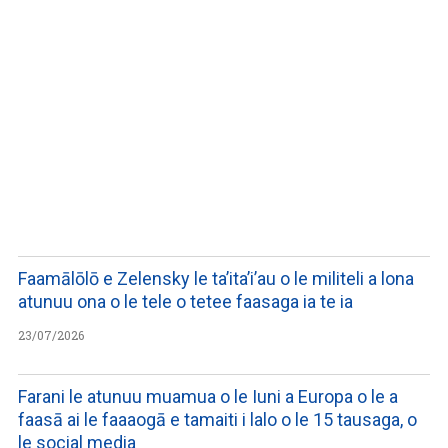
LISTEN TO PODCASTS
Faamālōlō e Zelensky le ta’ita’i’au o le militeli a lona
atunuu ona o le tele o tetee faasaga ia te ia
23/07/2026
Farani le atunuu muamua o le Iuni a Europa o le a
faasā ai le faaaogā e tamaiti i lalo o le 15 tausaga, o
le social media