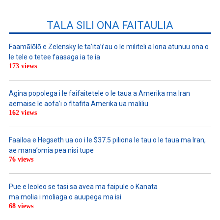
TALA SILI ONA FAITAULIA
Faamālōlō e Zelensky le ta’ita’i’au o le militeli a lona atunuu ona o
le tele o tetee faasaga ia te ia
173 views
Agina popolega i le faifaitetele o le taua a Amerika ma Iran
aemaise le aofa’i o fitafita Amerika ua maliliu
162 views
Faailoa e Hegseth ua oo i le $37.5 piliona le tau o le taua ma Iran,
ae mana’omia pea nisi tupe
76 views
Pue e leoleo se tasi sa avea ma faipule o Kanata
ma molia i moliaga o auupega ma isi
68 views