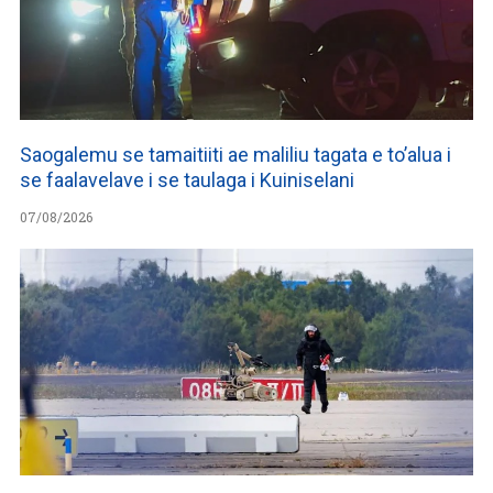
Saogalemu se tamaitiiti ae maliliu tagata e to’alua i
se faalavelave i se taulaga i Kuiniselani
07/08/2026