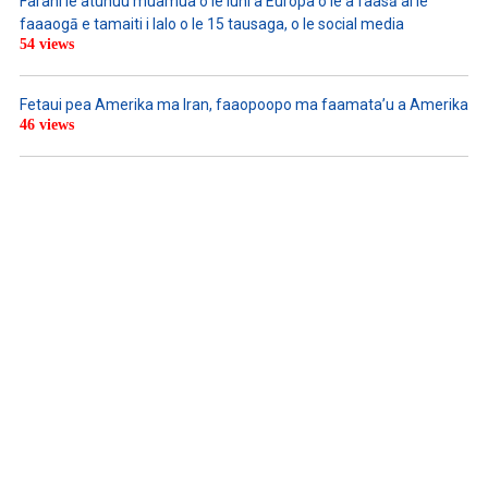
Farani le atunuu muamua o le Iuni a Europa o le a faasā ai le
faaaogā e tamaiti i lalo o le 15 tausaga, o le social media
54 views
Fetaui pea Amerika ma Iran, faaopoopo ma faamata’u a Amerika
46 views