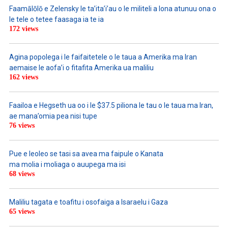
Faamālōlō e Zelensky le ta’ita’i’au o le militeli a lona atunuu ona o
le tele o tetee faasaga ia te ia
172 views
Agina popolega i le faifaitetele o le taua a Amerika ma Iran
aemaise le aofa’i o fitafita Amerika ua maliliu
162 views
Faailoa e Hegseth ua oo i le $37.5 piliona le tau o le taua ma Iran,
ae mana’omia pea nisi tupe
76 views
Pue e leoleo se tasi sa avea ma faipule o Kanata
ma molia i moliaga o auupega ma isi
68 views
Maliliu tagata e toafitu i osofaiga a Isaraelu i Gaza
65 views