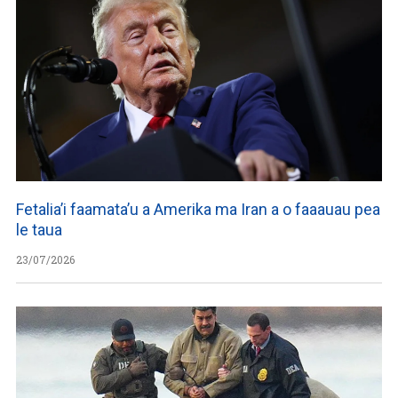
Fetalia’i faamata’u a Amerika ma Iran a o faaauau pea
le taua
23/07/2026