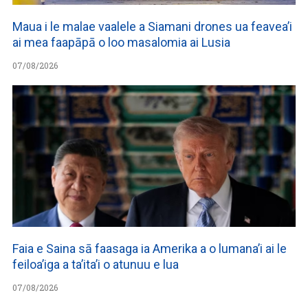
Maua i le malae vaalele a Siamani drones ua feavea’i
ai mea faapāpā o loo masalomia ai Lusia
07/08/2026
Faia e Saina sā faasaga ia Amerika a o lumana’i ai le
feiloa’iga a ta’ita’i o atunuu e lua
07/08/2026