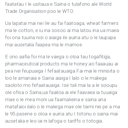
faatatau I le usitaua e Saina o tulafono ale World
Trade Organisation poo le WTO.
Ua lapatai mai nei Ile au fai faatoaga, wheat farmers
ma le cotton, e iu ina sosoo ai ma latou ina ua maea
foi ona tuuina nisi o aiaiga ile auina atu o le laupapa
mai ausetalia faapea ma le mamoe.
E ono aafia foi ma le vaega o oloa tau togafitiga,
pharmaceutical products ma le honey ao faaauau ai
pea nei feupuaiga I fefaatauaiga.Fai mai le minisita o
loo le amanaia e Saina aiaiga I lalo o le maliega
saoloto mo fefaatauaiga. Ise tali mai la a le sooupu
ole ofisa o Saina,ua faailoa ai ele faavaea ia tuuaiga
mae o le mea moni ua faamalieina e saina ana
matafaioi ilalo o le maliega mae ole taimi nei pe a ma
le 95 pasene o oloa e auina atu I totonu o saina mai
ausetalia e leo iai ni lafoga o tariffs o totogia.