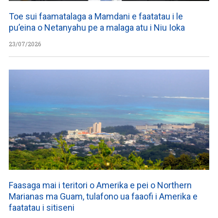
Toe sui faamatalaga a Mamdani e faatatau i le
pu’eina o Netanyahu pe a malaga atu i Niu Ioka
23/07/2026
Faasaga mai i teritori o Amerika e pei o Northern
Marianas ma Guam, tulafono ua faaofi i Amerika e
faatatau i sitiseni