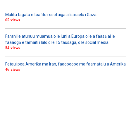
Maliliu tagata e toafitu i osofaiga a Isaraelu i Gaza
65 views
Farani le atunuu muamua o le Iuni a Europa o le a faasā ai le
faaaogā e tamaiti i lalo o le 15 tausaga, o le social media
54 views
Fetaui pea Amerika ma Iran, faaopoopo ma faamata’u a Amerika
46 views