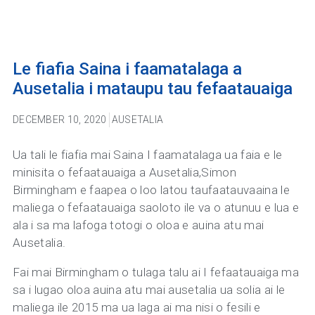
Le fiafia Saina i faamatalaga a
Ausetalia i mataupu tau fefaatauaiga
DECEMBER 10, 2020
AUSETALIA
Ua tali le fiafia mai Saina I faamatalaga ua faia e le
minisita o fefaatauaiga a Ausetalia,Simon
Birmingham e faapea o loo latou taufaatauvaaina le
maliega o fefaatauaiga saoloto ile va o atunuu e lua e
ala i sa ma lafoga totogi o oloa e auina atu mai
Ausetalia.
Fai mai Birmingham o tulaga talu ai I fefaatauaiga ma
sa i lugao oloa auina atu mai ausetalia ua solia ai le
maliega ile 2015 ma ua laga ai ma nisi o fesili e