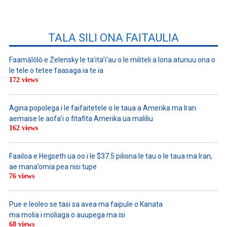
TALA SILI ONA FAITAULIA
Faamālōlō e Zelensky le ta’ita’i’au o le militeli a lona atunuu ona o
le tele o tetee faasaga ia te ia
172 views
Agina popolega i le faifaitetele o le taua a Amerika ma Iran
aemaise le aofa’i o fitafita Amerika ua maliliu
162 views
Faailoa e Hegseth ua oo i le $37.5 piliona le tau o le taua ma Iran,
ae mana’omia pea nisi tupe
76 views
Pue e leoleo se tasi sa avea ma faipule o Kanata
ma molia i moliaga o auupega ma isi
68 views