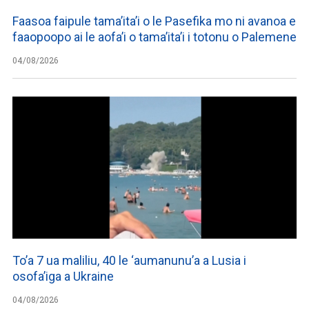
Faasoa faipule tama’ita’i o le Pasefika mo ni avanoa e
faaopoopo ai le aofa’i o tama’ita’i i totonu o Palemene
04/08/2026
To’a 7 ua maliliu, 40 le ‘aumanunu’a a Lusia i
osofa’iga a Ukraine
04/08/2026