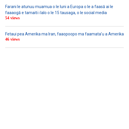
Farani le atunuu muamua o le Iuni a Europa o le a faasā ai le
faaaogā e tamaiti i lalo o le 15 tausaga, o le social media
54 views
Fetaui pea Amerika ma Iran, faaopoopo ma faamata’u a Amerika
46 views