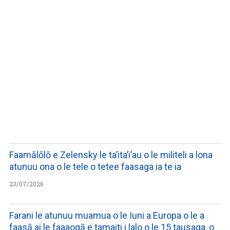
LISTEN TO PODCASTS
Faamālōlō e Zelensky le ta’ita’i’au o le militeli a lona
atunuu ona o le tele o tetee faasaga ia te ia
23/07/2026
Farani le atunuu muamua o le Iuni a Europa o le a
faasā ai le faaaogā e tamaiti i lalo o le 15 tausaga, o