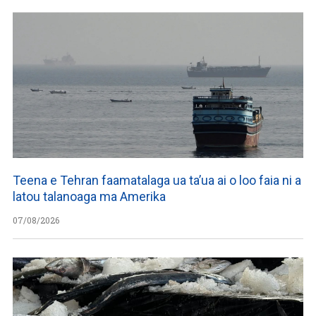
Teena e Tehran faamatalaga ua ta’ua ai o loo faia ni a
latou talanoaga ma Amerika
07/08/2026