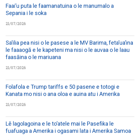
Faai’u puta le faamanatuina o le manumalo a
Sepania i le soka
21/07/2026
Sa’ilia pea nisi o le pasese a le MV Barima, feta’ua’ina
le faaaogā e le kapeteni ma nisi o le auvaa o le laau
faasāina o le mariuana
21/07/2026
Folafola e Trump tariffs e 50 pasene e totogi e
Kanata mo nisi o ana oloa e auina atu i Amerika
21/07/2026
Lē lagolagoina e le to’atele mai le Pasefika le
fuafuaga a Amerika i ogasami lata i Amerika Samoa