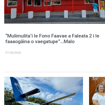
“Mulimulita’i le Fono Faavae a Faleata 2 i le
faaaogāina o vaegatupe”…Malo
07/08/2026