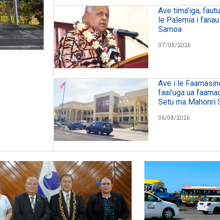
Ave tima’iga, faut
le Palemia i fanau
Samoa
07/08/2026
Ave i le Faamasin
faai’uga ua faama
Setu ma Mahonri 
06/08/2026