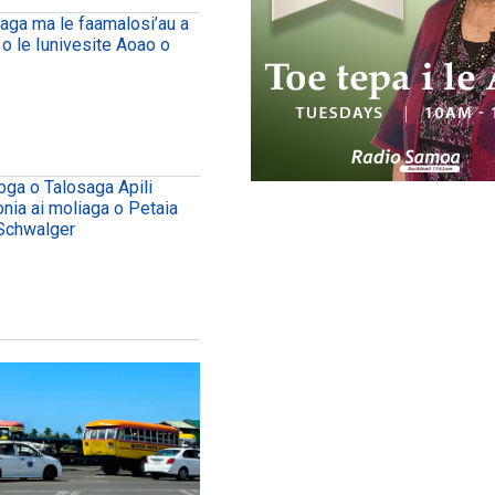
uaga ma le faamalosi’au a
 o le Iunivesite Aoao o
oga o Talosaga Apili
onia ai moliaga o Petaia
Schwalger