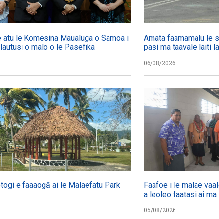
 atu le Komesina Maualuga o Samoa i
Amata faamamalu le s
failautusi o malo o le Pasefika
pasi ma taavale laiti 
06/08/2026
otogi e faaaogā ai le Malaefatu Park
Faafoe i le malae vaal
a leoleo faatasi ai ma 
05/08/2026