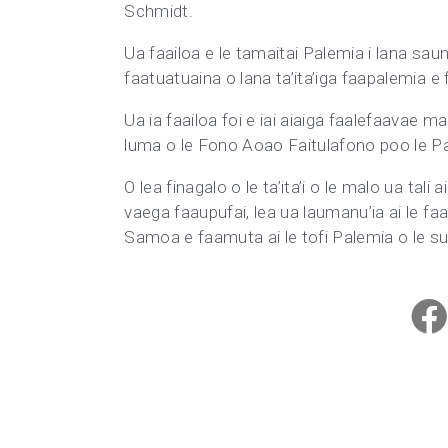
Schmidt.
Ua faailoa e le tamaitai Palemia i lana saun
faatuatuaina o lana ta’ita’iga faapalemia e 
Ua ia faailoa foi e iai aiaiga faalefaavae m
luma o le Fono Aoao Faitulafono poo le P
O lea finagalo o le ta’ita’i o le malo ua tali
vaega faaupufai, lea ua laumanu’ia ai le faa
Samoa e faamuta ai le tofi Palemia o le su