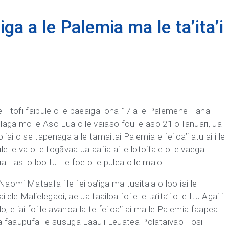
ga a le Palemia ma le ta’ita’i
i tofi faipule o le paeaiga lona 17 a le Palemene i lana
ulaga mo le Aso Lua o le vaiaso fou le aso 21 o Ianuari, ua
no iai o se tapenaga a le tamaitai Palemia e feiloa’i atu ai i le
pule le va o le fogāvaa ua aafia ai le lotoifale o le vaega
Tasi o loo tu i le foe o le pulea o le malo.
aomi Mataafa i le feiloa’iga ma tusitala o loo iai le
lele Malielegaoi, ae ua faailoa foi e le ta’ita’i o le Itu Agai i
, e iai foi le avanoa la te feiloa’i ai ma le Palemia faapea
vaega faaupufai le susuga Laauli Leuatea Polataivao Fosi