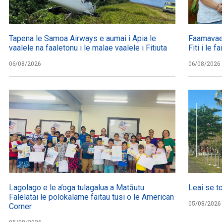
Tapena le Samoa Airways e aumai i Apia le
Faamavae
vaalele na faaletonu i le malae vaalele i Fitiuta
Fiti i le 
06/08/2026
06/08/2026
Lagolago e le a’oga tulagalua a Matāutu
Leai se t
Falelatai le polokalame faitau tusi o le American
05/08/2026
Corner
05/08/2026