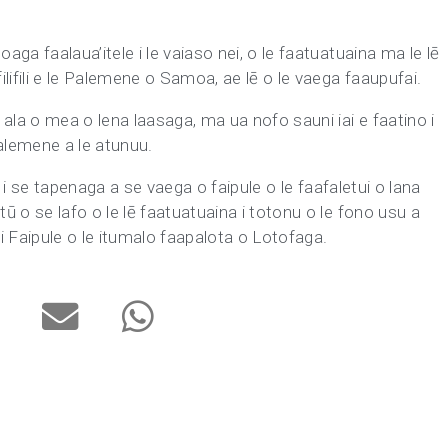
oaga faalaua’itele i le vaiaso nei, o le faatuatuaina ma le lē
filifili e le Palemene o Samoa, ae lē o le vaega faaupufai.
a ala o mea o lena laasaga, ma ua nofo sauni iai e faatino i
alemene a le atunuu.
 ai i se tapenaga a se vaega o faipule o le faafaletui o lana
tū o se lafo o le lē faatuatuaina i totonu o le fono usu a
i Faipule o le itumalo faapalota o Lotofaga.