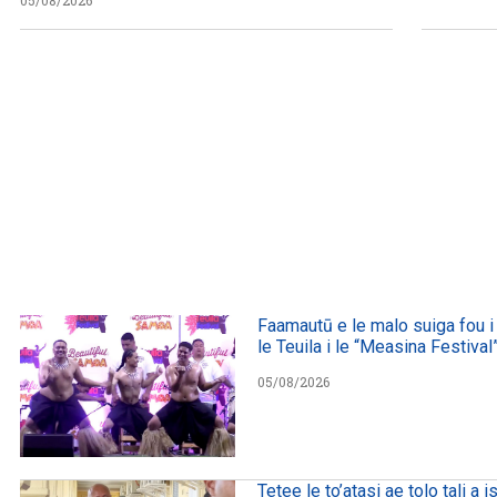
Faamautū e le malo suiga fou i 
le Teuila i le “Measina Festival
05/08/2026
Tetee le to’atasi ae tolo tali a is