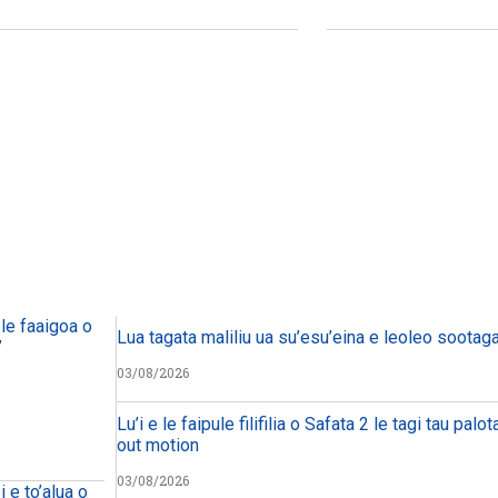
le faaigoa o
Lua tagata maliliu ua su’esu’eina e leoleo sootaga 
”
03/08/2026
Lu’i e le faipule filifilia o Safata 2 le tagi tau palo
out motion
03/08/2026
i e to’alua o