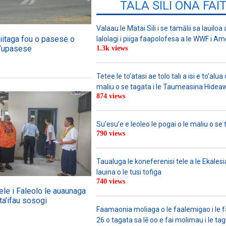
TALA SILI ONA FAI
Valaau le Matai Sili i se tamālii sa lauiloa
iitaga fou o pasese o
lalolagi i piiga faapolofesa a le WWF i Am
la’upasese
1.3k views
Tetee le to’atasi ae tolo tali a isi e to’alua 
maliu o se tagata i le Taumeasina Hidea
874 views
Su’esu’e e leoleo le pogai o le maliu o se 
790 views
Taualuga le koneferenisi tele a le Ekalesia
lauina o le tusi tofiga
740 views
ele i Faleolo le auaunaga
ta’ifau sosogi
Faamaonia moliaga o le faalemigao i le 
26 o tagata sa lē oo e fai molimau i le tag