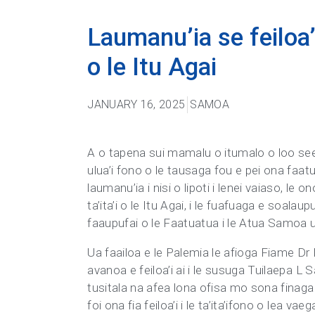
Laumanu’ia se feiloa’i
o le Itu Agai
JANUARY 16, 2025
SAMOA
A o tapena sui mamalu o itumalo o loo seei 
ulua’i fono o le tausaga fou e pei ona faat
laumanu’ia i nisi o lipoti i lenei vaiaso, le o
ta’ita’i o le Itu Agai, i le fuafuaga e soalau
faaupufai o le Faatuatua i le Atua Samoa ua 
Ua faailoa e le Palemia le afioga Fiame Dr N
avanoa e feiloa’i ai i le susuga Tuilaepa L Sai
tusitala na afea lona ofisa mo sona finagalo
foi ona fia feiloa’i i le ta’ita’ifono o lea 