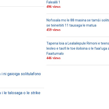
Falealili 1
496 views
Nofosala mo le 88 masina se tamā i solitu
se teineitiiti 11 tausaga le matua
459 views
Tapena loia a Lealailepule Rimoni e teen
leoleo e taofi le toe iloiloina o le faai’u
Faaitumalo
446 views
i ni gaioiga solitulafono
ta i le talosaga o le strike