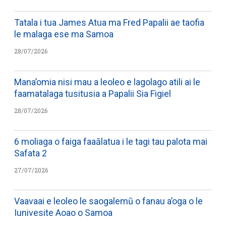
Tatala i tua James Atua ma Fred Papalii ae taofia
le malaga ese ma Samoa
28/07/2026
Mana’omia nisi mau a leoleo e lagolago atili ai le
faamatalaga tusitusia a Papalii Sia Figiel
28/07/2026
6 moliaga o faiga faaālatua i le tagi tau palota mai
Safata 2
27/07/2026
Vaavaai e leoleo le saogalemū o fanau a’oga o le
Iunivesite Aoao o Samoa