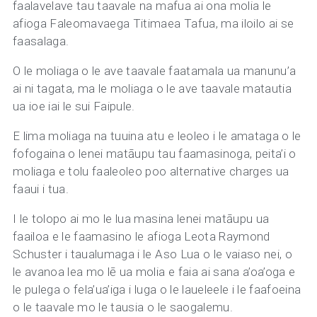
faalavelave tau taavale na mafua ai ona molia le
afioga Faleomavaega Titimaea Tafua, ma iloilo ai se
faasalaga.
O le moliaga o le ave taavale faatamala ua manunu’a
ai ni tagata, ma le moliaga o le ave taavale matautia
ua ioe iai le sui Faipule.
E lima moliaga na tuuina atu e leoleo i le amataga o le
fofogaina o lenei matāupu tau faamasinoga, peita’i o
moliaga e tolu faaleoleo poo alternative charges ua
faaui i tua.
I le tolopo ai mo le lua masina lenei matāupu ua
faailoa e le faamasino le afioga Leota Raymond
Schuster i taualumaga i le Aso Lua o le vaiaso nei, o
le avanoa lea mo lē ua molia e faia ai sana a’oa’oga e
le pulega o fela’ua’iga i luga o le laueleele i le faafoeina
o le taavale mo le tausia o le saogalemu.