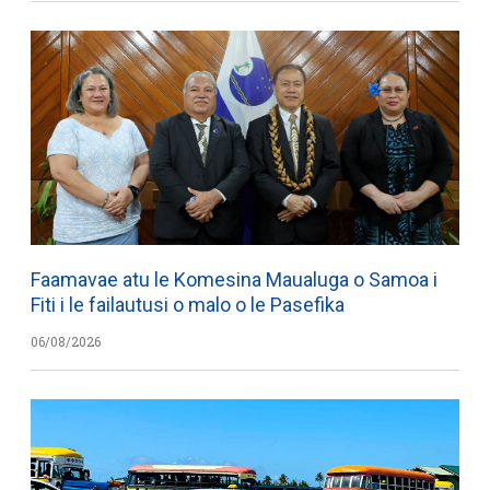
Faamavae atu le Komesina Maualuga o Samoa i
Fiti i le failautusi o malo o le Pasefika
06/08/2026