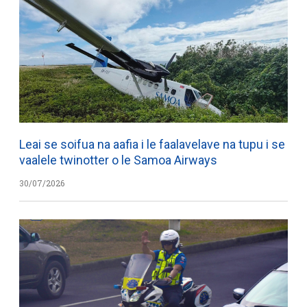
Leai se soifua na aafia i le faalavelave na tupu i se
vaalele twinotter o le Samoa Airways
30/07/2026