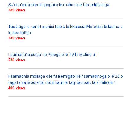
Su’esu’e e leoleo le pogai o le maliu o se tamaititi a’oga
789 views
Taualuga le koneferenisi tele a le Ekalesia Metotisi i le lauina o
le tusi tofiga
740 views
Laumanu’ia suiga i le Pulega o le TV1 i Mulinu’u
536 views
Faamaonia moliaga o le faalemigao i le faamasinoga o le 26 o
tagata sa lē oo e fai molimau i le tagi tau palota a Falealili 1
496 views