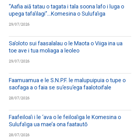
“Aafia aiā tatau o tagata i tala soona lafo i luga o
upega tafa’ilagi”…Komesina o Sulufa’iga
29/07/2026
Sa’oloto sui faasalalau o le Maota o Viiga ina ua
toe ave i tua moliaga a leoleo
29/07/2026
Faamuamua e le S.N.P.F. le malupuipuia o tupe o
saofaga a o faia se su’esu’ega faalotoifale
28/07/2026
Faafeiloa’i i le ‘ava o le feiloa’iga le Komesina o
Sulufa’iga ua mae’a ona faatautō
28/07/2026