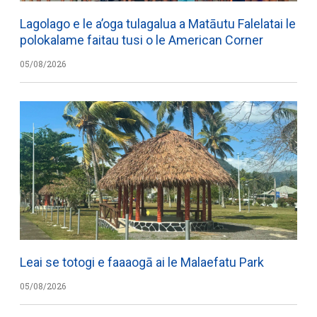
Lagolago e le a’oga tulagalua a Matāutu Falelatai le
polokalame faitau tusi o le American Corner
05/08/2026
Leai se totogi e faaaogā ai le Malaefatu Park
05/08/2026