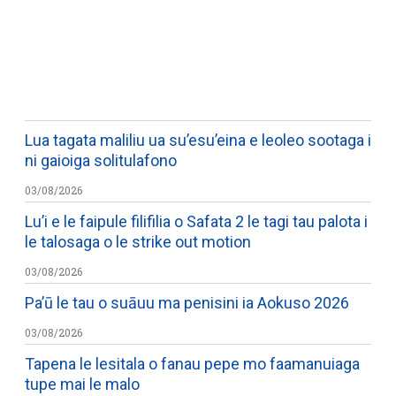
WATCH ON YOUTUBE
Lua tagata maliliu ua su’esu’eina e leoleo sootaga i
ni gaioiga solitulafono
03/08/2026
Lu’i e le faipule filifilia o Safata 2 le tagi tau palota i
le talosaga o le strike out motion
03/08/2026
Pa’ū le tau o suāuu ma penisini ia Aokuso 2026
03/08/2026
Tapena le lesitala o fanau pepe mo faamanuiaga
tupe mai le malo