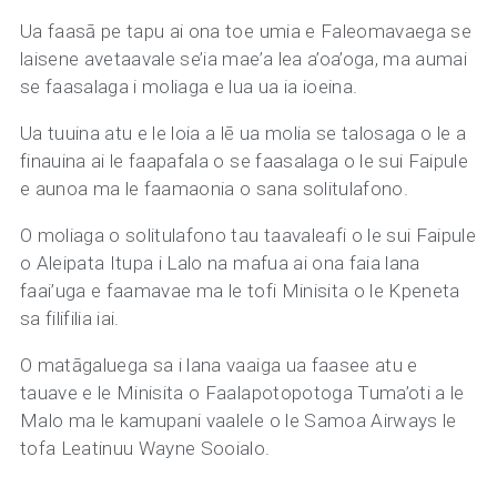
Ua faasā pe tapu ai ona toe umia e Faleomavaega se
laisene avetaavale se’ia mae’a lea a’oa’oga, ma aumai
se faasalaga i moliaga e lua ua ia ioeina.
Ua tuuina atu e le loia a lē ua molia se talosaga o le a
finauina ai le faapafala o se faasalaga o le sui Faipule
e aunoa ma le faamaonia o sana solitulafono.
O moliaga o solitulafono tau taavaleafi o le sui Faipule
o Aleipata Itupa i Lalo na mafua ai ona faia lana
faai’uga e faamavae ma le tofi Minisita o le Kpeneta
sa filifilia iai.
O matāgaluega sa i lana vaaiga ua faasee atu e
tauave e le Minisita o Faalapotopotoga Tuma’oti a le
Malo ma le kamupani vaalele o le Samoa Airways le
tofa Leatinuu Wayne Sooialo.