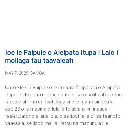
Ioe le Faipule o Aleipata Itupa i Lalo i
moliaga tau taavaleafi
MAY 7, 2025
SAMOA
Ua ioe le sui Faipule o le itumalo faapalota o Aleipata
Itupa i Lalo i ona moliaga autū e lua o solitulafono tau
taavale afi, ma ua faatulaga ai e le faamasinoga le
aso 28 o le masina o Iulai e folasia ai ni finauga
faaletulafono a lana loia, o se lipoti a le ofisa faanofo
vaavaaia, se lipoti mai ia i latou na manunu’a i le