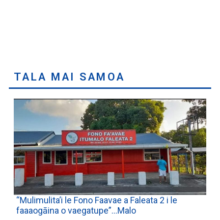
TALA MAI SAMOA
“Mulimulita’i le Fono Faavae a Faleata 2 i le
faaaogāina o vaegatupe”…Malo