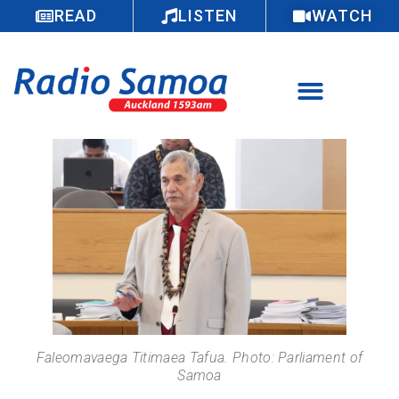
READ
LISTEN
WATCH
Faleomavaega Titimaea Tafua. Photo: Parliament of
Samoa