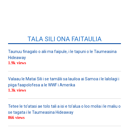
TALA SILI ONA FAITAULIA
Taunuu finagalo o alii ma faipule, i le tapuni o le Taumeasina
Hideaway
1.9k views
Valaau le Matai Sili i se tamālii sa lauiloa ai Samoa i le lalolagi i
piiga faapolofesa a le WWF i Amerika
1.3k views
Tetee le to’atasi ae tolo tali a isi e to’alua o loo molia i le maliu o
se tagata i le Taumeasina Hideaway
866 views