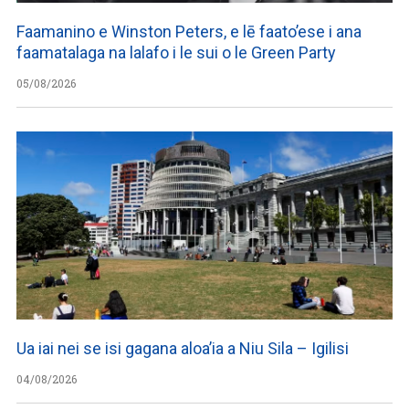
Faamanino e Winston Peters, e lē faato’ese i ana
faamatalaga na lalafo i le sui o le Green Party
05/08/2026
Ua iai nei se isi gagana aloa’ia a Niu Sila – Igilisi
04/08/2026