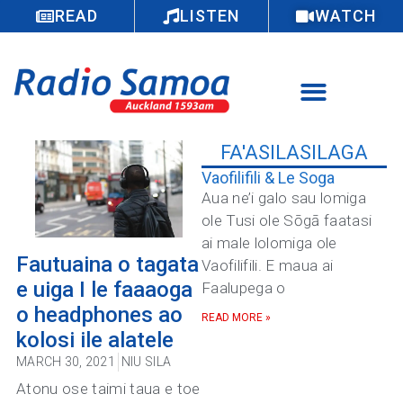
READ
LISTEN
WATCH
FA'ASILASILAGA
Vaofilifili & Le Soga
Aua ne’i galo sau lomiga
ole Tusi ole Sōgā faatasi
ai male lolomiga ole
Fautuaina o tagata
Vaofilifili. E maua ai
e uiga I le faaaoga
Faalupega o
o headphones ao
READ MORE »
kolosi ile alatele
MARCH 30, 2021
NIU SILA
Atonu ose taimi taua e toe