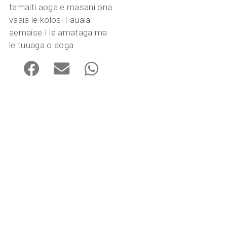
tamaiti aoga e masani ona
vaaia le kolosi I auala
aemaise I le amataga ma
le tuuaga o aoga