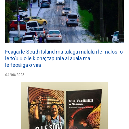
Feagai le South Island ma tulaga mālūlū i le malosi o
le to’ulu o le kiona; tapunia ai auala ma
le feoa’iga o vaa
04/08/2026