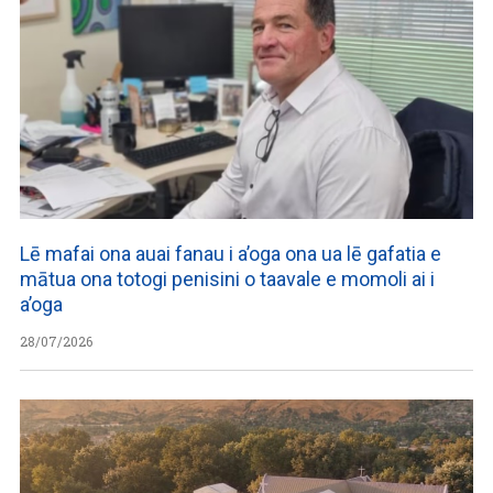
Lē mafai ona auai fanau i a’oga ona ua lē gafatia e
mātua ona totogi penisini o taavale e momoli ai i
a’oga
28/07/2026