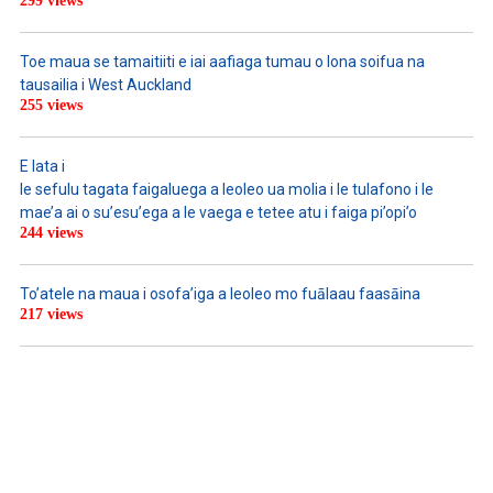
299 views
Toe maua se tamaitiiti e iai aafiaga tumau o lona soifua na
tausailia i West Auckland
255 views
E lata i
le sefulu tagata faigaluega a leoleo ua molia i le tulafono i le
mae’a ai o su’esu’ega a le vaega e tetee atu i faiga pi’opi’o
244 views
To’atele na maua i osofa’iga a leoleo mo fuālaau faasāina
217 views