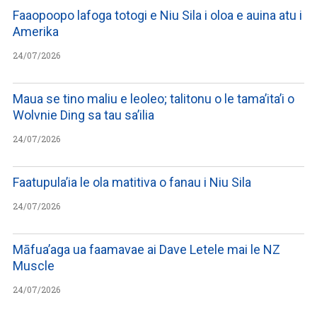
Faaopoopo lafoga totogi e Niu Sila i oloa e auina atu i
Amerika
24/07/2026
Maua se tino maliu e leoleo; talitonu o le tama’ita’i o
Wolvnie Ding sa tau sa’ilia
24/07/2026
Faatupula’ia le ola matitiva o fanau i Niu Sila
24/07/2026
Māfua’aga ua faamavae ai Dave Letele mai le NZ
Muscle
24/07/2026