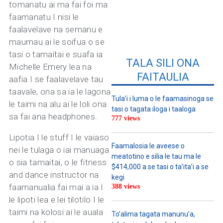
tomanatu ai ma fai foi ma
faamanatu I nisi le
faalavelave na semanu e
maumau ai le soifua o se
tasi o tamaitai e suafa ia
TALA SILI ONA
Michelle Emery lea na
FAITAULIA
aafia I se faalavelave tau
taavale, ona sa ia le lagona
Tula’i i luma o le faamasinoga se
le taimi na alu ai le loli ona
tasi o tagata iloga i taaloga
sa fai ana headphones.
777 views
Lipotia I le stuff I le vaiaso
Faamalosia le aveese o
nei le tulaga o iai manuaga
meatotino e silia le tau ma le
o sia tamaitai, o le fitness
$414,000 a se tasi o ta’ita’i a se
and dance instructor na
kegi
faamanualia fai mai a ia I
388 views
le lipoti lea e lei tilotilo I le
taimi na kolosi ai le auala
To’alima tagata manunu’a,