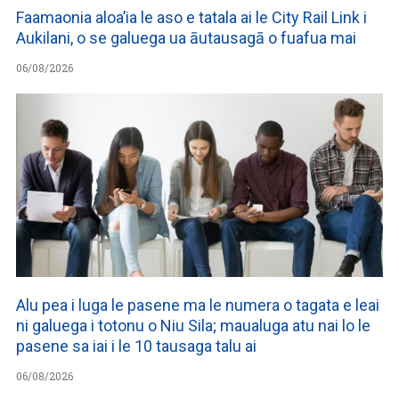
Faamaonia aloa’ia le aso e tatala ai le City Rail Link i
Aukilani, o se galuega ua āutausagā o fuafua mai
06/08/2026
Alu pea i luga le pasene ma le numera o tagata e leai
ni galuega i totonu o Niu Sila; maualuga atu nai lo le
pasene sa iai i le 10 tausaga talu ai
06/08/2026