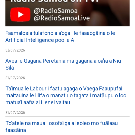
Faamalosia tulafono a a’oga i le faaaogāina o le
Artificial Intelligence poo le AI
31/07/2026
Avea le Gagana Peretania ma gagana aloa’ia a Niu
Sila
31/07/2026
Ta’imua le Labour i faatulagaga o Vaega Faaupufai;
maitauina le lilifa o manatu o tagata i matāupu o loo
matua’i aafia ai i lenei vaitau
31/07/2026
To’atele na maua i osofa’iga a leoleo mo fuālaau
faasāina