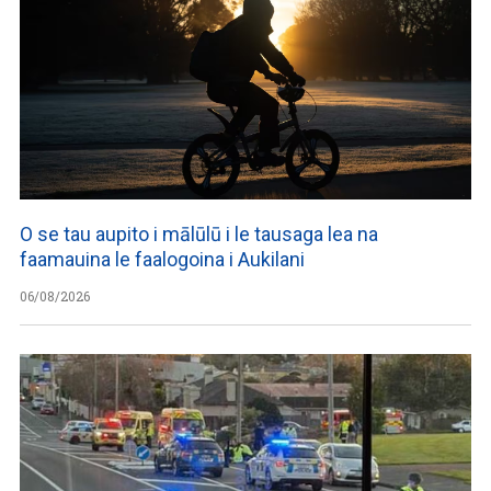
O se tau aupito i mālūlū i le tausaga lea na
faamauina le faalogoina i Aukilani
06/08/2026