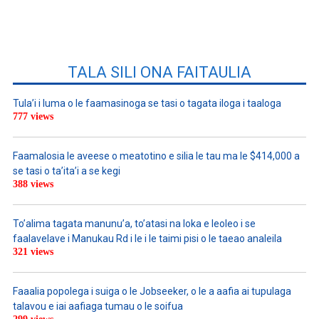
TALA SILI ONA FAITAULIA
Tula’i i luma o le faamasinoga se tasi o tagata iloga i taaloga
777 views
Faamalosia le aveese o meatotino e silia le tau ma le $414,000 a
se tasi o ta’ita’i a se kegi
388 views
To’alima tagata manunu’a, to’atasi na loka e leoleo i se
faalavelave i Manukau Rd i le i le taimi pisi o le taeao analeila
321 views
Faaalia popolega i suiga o le Jobseeker, o le a aafia ai tupulaga
talavou e iai aafiaga tumau o le soifua