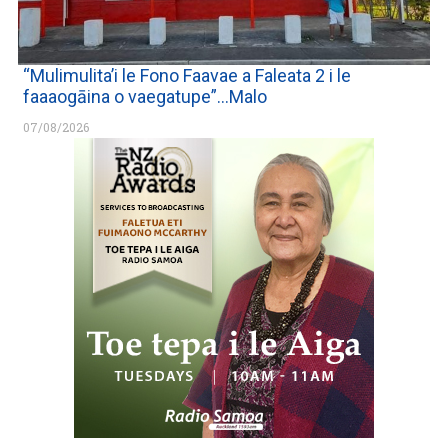
“Mulimulita’i le Fono Faavae a Faleata 2 i le
faaaogāina o vaegatupe”…Malo
07/08/2026