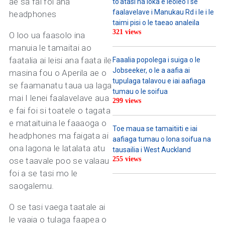
ae sa fai foi ana
to’atasi na loka e leoleo i se
faalavelave i Manukau Rd i le i le
headphones
taimi pisi o le taeao analeila
321 views
O loo ua faasolo ina
manuia le tamaitai ao
faatalia ai leisi ana faata ile
Faaalia popolega i suiga o le
Jobseeker, o le a aafia ai
masina fou o Aperila ae o
tupulaga talavou e iai aafiaga
se faamanatu taua ua laga
tumau o le soifua
mai I lenei faalavelave aua
299 views
e fai foi si toatele o tagata
e mataituina le faaaoga o
Toe maua se tamaitiiti e iai
headphones ma faigata ai
aafiaga tumau o lona soifua na
ona lagona le latalata atu
tausailia i West Auckland
255 views
ose taavale poo se valaau
foi a se tasi mo le
saogalemu.
O se tasi vaega taatale ai
le vaaia o tulaga faapea o