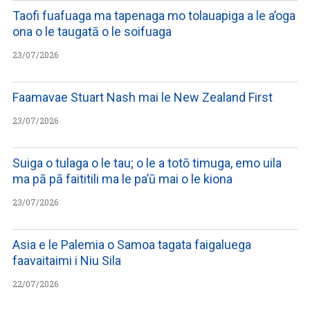
Taofi fuafuaga ma tapenaga mo tolauapiga a le a’oga
ona o le taugatā o le soifuaga
23/07/2026
Faamavae Stuart Nash mai le New Zealand First
23/07/2026
Suiga o tulaga o le tau; o le a totō timuga, emo uila
ma pā pā faititili ma le pa’ū mai o le kiona
23/07/2026
Asia e le Palemia o Samoa tagata faigaluega
faavaitaimi i Niu Sila
22/07/2026