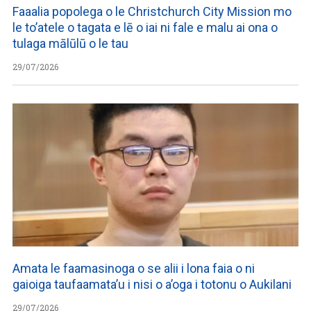
Faaalia popolega o le Christchurch City Mission mo
le to’atele o tagata e lē o iai ni fale e malu ai ona o
tulaga mālūlū o le tau
29/07/2026
Amata le faamasinoga o se alii i lona faia o ni
gaioiga taufaamata’u i nisi o a’oga i totonu o Aukilani
29/07/2026