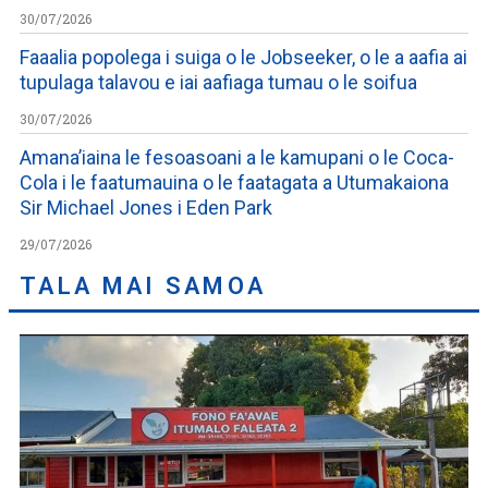
30/07/2026
Faaalia popolega i suiga o le Jobseeker, o le a aafia ai
tupulaga talavou e iai aafiaga tumau o le soifua
30/07/2026
Amana’iaina le fesoasoani a le kamupani o le Coca-
Cola i le faatumauina o le faatagata a Utumakaiona
Sir Michael Jones i Eden Park
29/07/2026
TALA MAI SAMOA