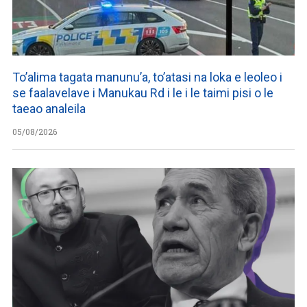
To’alima tagata manunu’a, to’atasi na loka e leoleo i
se faalavelave i Manukau Rd i le i le taimi pisi o le
taeao analeila
05/08/2026