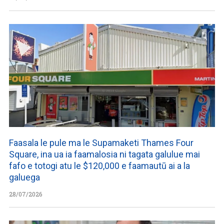
Faasala le pule ma le Supamaketi Thames Four
Square, ina ua ia faamalosia ni tagata galulue mai
fafo e totogi atu le $120,000 e faamautū ai a la
galuega
28/07/2026