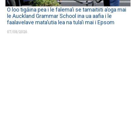
O loo tigāina pea i le falema’i se tamaitiiti a’oga mai
le Auckland Grammar School ina ua aafia i le
faalavelave mata’utia lea na tula’i mai i Epsom
07/08/2026