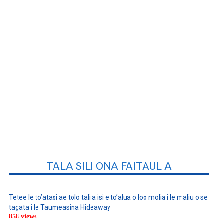
TALA SILI ONA FAITAULIA
Tetee le to’atasi ae tolo tali a isi e to’alua o loo molia i le maliu o se
tagata i le Taumeasina Hideaway
858 views