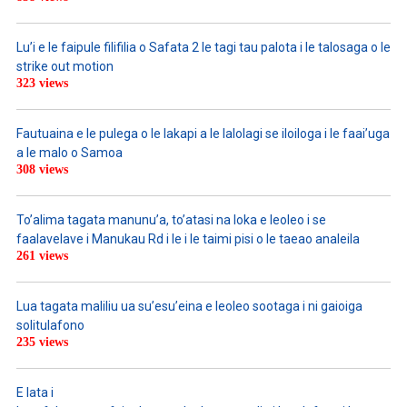
Lu’i e le faipule filifilia o Safata 2 le tagi tau palota i le talosaga o le
strike out motion
323 views
Fautuaina e le pulega o le lakapi a le lalolagi se iloiloga i le faai’uga
a le malo o Samoa
308 views
To’alima tagata manunu’a, to’atasi na loka e leoleo i se
faalavelave i Manukau Rd i le i le taimi pisi o le taeao analeila
261 views
Lua tagata maliliu ua su’esu’eina e leoleo sootaga i ni gaioiga
solitulafono
235 views
E lata i