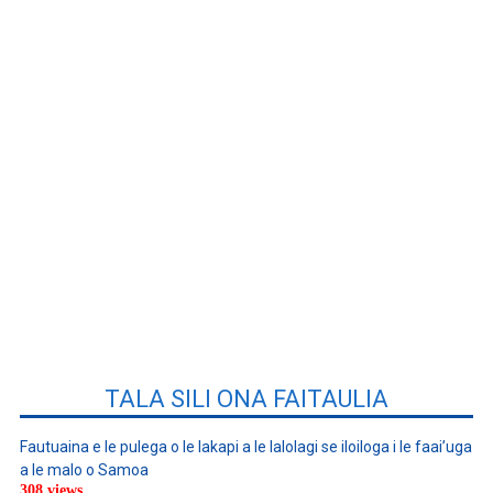
TALA SILI ONA FAITAULIA
Fautuaina e le pulega o le lakapi a le lalolagi se iloiloga i le faai’uga
a le malo o Samoa
308 views