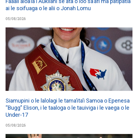
Faaali aloa’ia i Aukilani se ata o loo sa’afi ma patipatia
ai le soifuaga o le alii o Jonah Lomu
05/08/2026
Siamupini o le lalolagi le tama’ita’i Samoa o Epenesa
“Bugg” Elison, i le taaloga o le tauiviga i le vaega o le
Under-17
05/08/2026