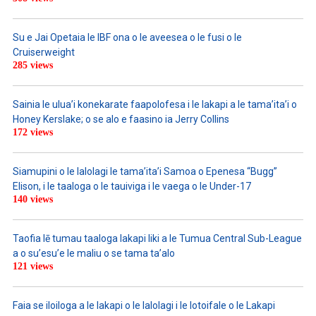
Su e Jai Opetaia le IBF ona o le aveesea o le fusi o le
Cruiserweight
285 views
Sainia le ulua’i konekarate faapolofesa i le lakapi a le tama’ita’i o
Honey Kerslake; o se alo e faasino ia Jerry Collins
172 views
Siamupini o le lalolagi le tama’ita’i Samoa o Epenesa “Bugg”
Elison, i le taaloga o le tauiviga i le vaega o le Under-17
140 views
Taofia lē tumau taaloga lakapi liki a le Tumua Central Sub-League
a o su’esu’e le maliu o se tama ta’alo
121 views
Faia se iloiloga a le lakapi o le lalolagi i le lotoifale o le Lakapi