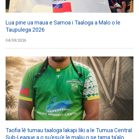
Lua pine ua maua e Samoa i Taaloga a Malo o le
Taupulega 2026
04/08/2026
Taofia lē tumau taaloga lakapi liki a le Tumua Central
Sub-League a o su’esu’e le maliu o se tama ta’alo