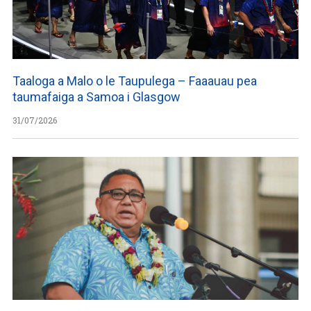
Taaloga a Malo o le Taupulega – Faaauau pea
taumafaiga a Samoa i Glasgow
31/07/2026