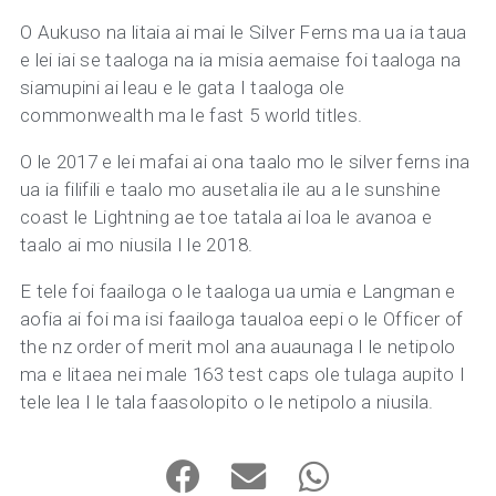
O Aukuso na litaia ai mai le Silver Ferns ma ua ia taua
e lei iai se taaloga na ia misia aemaise foi taaloga na
siamupini ai leau e le gata I taaloga ole
commonwealth ma le fast 5 world titles.
O le 2017 e lei mafai ai ona taalo mo le silver ferns ina
ua ia filifili e taalo mo ausetalia ile au a le sunshine
coast le Lightning ae toe tatala ai loa le avanoa e
taalo ai mo niusila I le 2018.
E tele foi faailoga o le taaloga ua umia e Langman e
aofia ai foi ma isi faailoga taualoa eepi o le Officer of
the nz order of merit mol ana auaunaga I le netipolo
ma e litaea nei male 163 test caps ole tulaga aupito I
tele lea I le tala faasolopito o le netipolo a niusila.