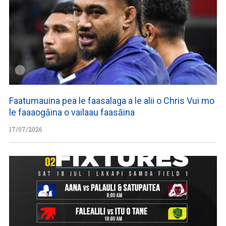
Faatumauina pea le faasalaga a le alii o Chris Vui mo
le faaaogāina o vailaau faasāina
17/07/2026