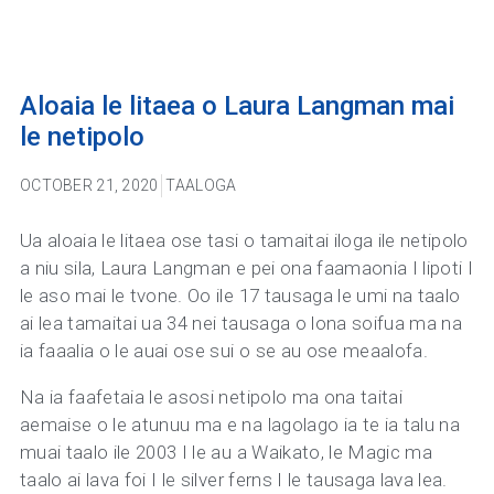
Aloaia le litaea o Laura Langman mai
le netipolo
OCTOBER 21, 2020
TAALOGA
Ua aloaia le litaea ose tasi o tamaitai iloga ile netipolo
a niu sila, Laura Langman e pei ona faamaonia I lipoti I
le aso mai le tvone. Oo ile 17 tausaga le umi na taalo
ai lea tamaitai ua 34 nei tausaga o lona soifua ma na
ia faaalia o le auai ose sui o se au ose meaalofa.
Na ia faafetaia le asosi netipolo ma ona taitai
aemaise o le atunuu ma e na lagolago ia te ia talu na
muai taalo ile 2003 I le au a Waikato, le Magic ma
taalo ai lava foi I le silver ferns I le tausaga lava lea.