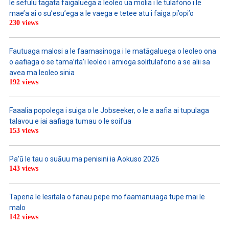
le sefulu tagata faigaluega a leoleo ua molia i le tulafono i le
mae’a ai o su’esu’ega a le vaega e tetee atu i faiga pi’opi’o
230 views
Fautuaga malosi a le faamasinoga i le matāgaluega o leoleo ona
o aafiaga o se tama’ita’i leoleo i amioga solitulafono a se alii sa
avea ma leoleo sinia
192 views
Faaalia popolega i suiga o le Jobseeker, o le a aafia ai tupulaga
talavou e iai aafiaga tumau o le soifua
153 views
Pa’ū le tau o suāuu ma penisini ia Aokuso 2026
143 views
Tapena le lesitala o fanau pepe mo faamanuiaga tupe mai le
malo
142 views