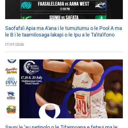
Saofafa’i Apia ma A’ana i le tumutumu o le Pool A ma
le B i le taamilosaga lakapi o le Ipu a le Ta’ita’ifono
17/07/2026
Sauni le ‘au netipolo o le Tifaimoana e fetaui ma le