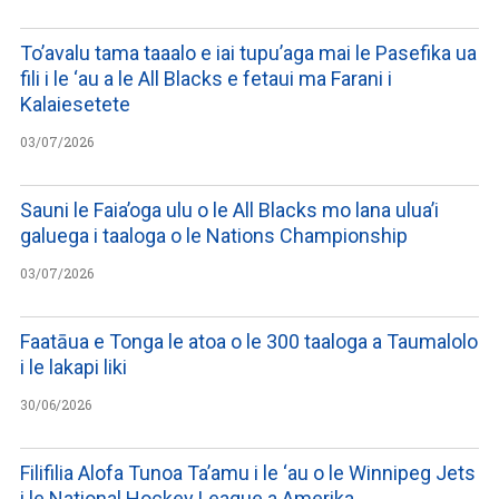
To’avalu tama taaalo e iai tupu’aga mai le Pasefika ua
fili i le ‘au a le All Blacks e fetaui ma Farani i
Kalaiesetete
03/07/2026
Sauni le Faia’oga ulu o le All Blacks mo lana ulua’i
galuega i taaloga o le Nations Championship
03/07/2026
Faatāua e Tonga le atoa o le 300 taaloga a Taumalolo
i le lakapi liki
30/06/2026
Filifilia Alofa Tunoa Ta’amu i le ‘au o le Winnipeg Jets
i le National Hockey League a Amerika