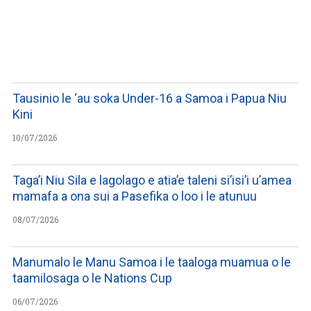
LISTEN TO PODCASTS
Tausinio le ‘au soka Under-16 a Samoa i Papua Niu
Kini
10/07/2026
Taga’i Niu Sila e lagolago e atia’e taleni si’isi’i u’amea
mamafa a ona sui a Pasefika o loo i le atunuu
08/07/2026
Manumalo le Manu Samoa i le taaloga muamua o le
taamilosaga o le Nations Cup
06/07/2026