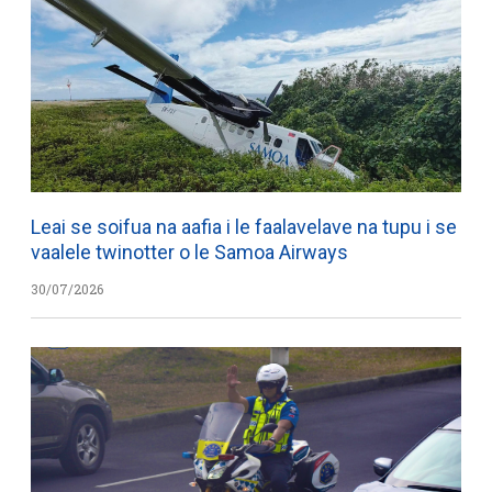
Leai se soifua na aafia i le faalavelave na tupu i se
vaalele twinotter o le Samoa Airways
30/07/2026