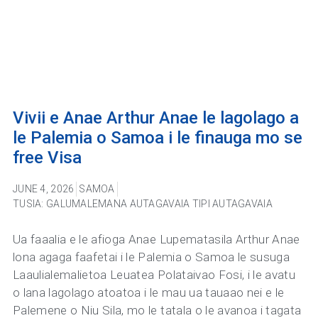
Vivii e Anae Arthur Anae le lagolago a
le Palemia o Samoa i le finauga mo se
free Visa
JUNE 4, 2026
SAMOA
TUSIA: GALUMALEMANA AUTAGAVAIA TIPI AUTAGAVAIA
Ua faaalia e le afioga Anae Lupematasila Arthur Anae
lona agaga faafetai i le Palemia o Samoa le susuga
Laaulialemalietoa Leuatea Polataivao Fosi, i le avatu
o lana lagolago atoatoa i le mau ua tauaao nei e le
Palemene o Niu Sila, mo le tatala o le avanoa i tagata