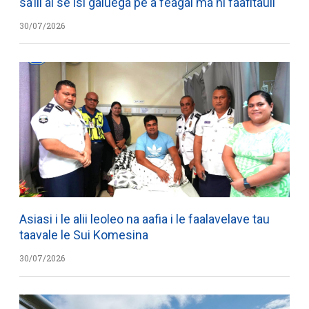
sa’ili ai se isi galuega pe a feagai ma ni faafitauli
30/07/2026
Asiasi i le alii leoleo na aafia i le faalavelave tau
taavale le Sui Komesina
30/07/2026