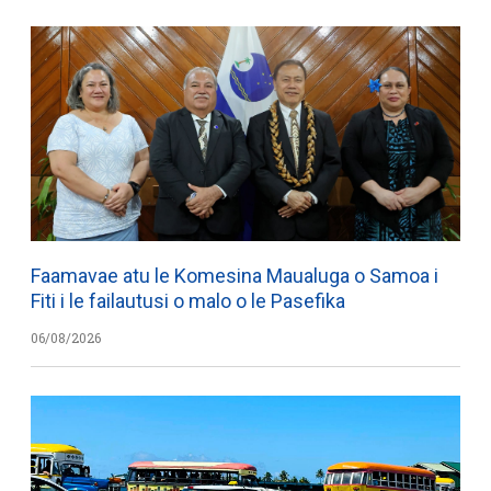
Faamavae atu le Komesina Maualuga o Samoa i
Fiti i le failautusi o malo o le Pasefika
06/08/2026