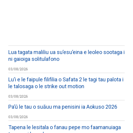
WATCH ON YOUTUBE
Lua tagata maliliu ua su’esu’eina e leoleo sootaga i
ni gaioiga solitulafono
03/08/2026
Lu’i e le faipule filifilia o Safata 2 le tagi tau palota i
le talosaga o le strike out motion
03/08/2026
Pa’ū le tau o suāuu ma penisini ia Aokuso 2026
03/08/2026
Tapena le lesitala o fanau pepe mo faamanuiaga