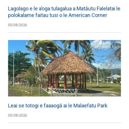
Lagolago e le a’oga tulagalua a Matāutu Falelatai le
polokalame faitau tusi o le American Corner
05/08/2026
Leai se totogi e faaaogā ai le Malaefatu Park
05/08/2026