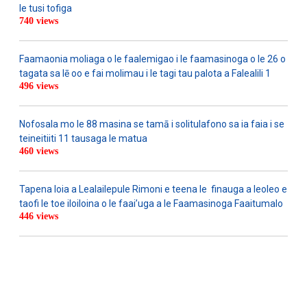
le tusi tofiga
740 views
Faamaonia moliaga o le faalemigao i le faamasinoga o le 26 o
tagata sa lē oo e fai molimau i le tagi tau palota a Falealili 1
496 views
Nofosala mo le 88 masina se tamā i solitulafono sa ia faia i se
teineitiiti 11 tausaga le matua
460 views
Tapena loia a Lealailepule Rimoni e teena le finauga a leoleo e
taofi le toe iloiloina o le faai’uga a le Faamasinoga Faaitumalo
446 views