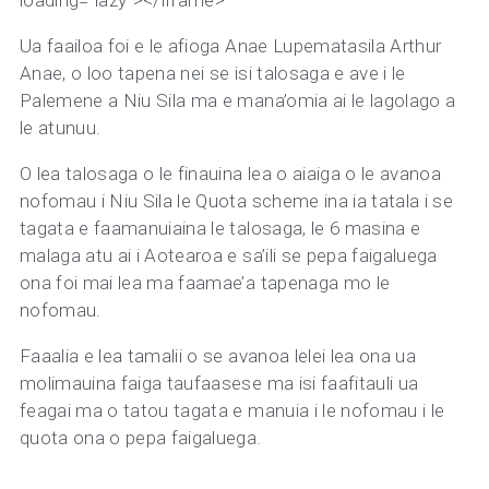
Ua faailoa foi e le afioga Anae Lupematasila Arthur
Anae, o loo tapena nei se isi talosaga e ave i le
Palemene a Niu Sila ma e mana’omia ai le lagolago a
le atunuu.
O lea talosaga o le finauina lea o aiaiga o le avanoa
nofomau i Niu Sila le Quota scheme ina ia tatala i se
tagata e faamanuiaina le talosaga, le 6 masina e
malaga atu ai i Aotearoa e sa’ili se pepa faigaluega
ona foi mai lea ma faamae’a tapenaga mo le
nofomau.
Faaalia e lea tamalii o se avanoa lelei lea ona ua
molimauina faiga taufaasese ma isi faafitauli ua
feagai ma o tatou tagata e manuia i le nofomau i le
quota ona o pepa faigaluega.