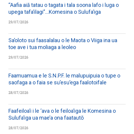
“Aafia aiā tatau o tagata i tala soona lafo i luga o
upega tafa’ilagi”…Komesina o Sulufa’iga
29/07/2026
Sa’oloto sui faasalalau o le Maota o Viiga ina ua
toe ave i tua moliaga a leoleo
29/07/2026
Faamuamua e le S.N.P.F. le malupuipuia o tupe o
saofaga a o faia se su’esu’ega faalotoifale
28/07/2026
Faafeiloa’i i le ‘ava o le feiloa’iga le Komesina o
Sulufa’iga ua mae’a ona faatautō
28/07/2026