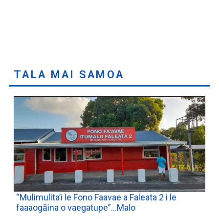
TALA MAI SAMOA
“Mulimulita’i le Fono Faavae a Faleata 2 i le
faaaogāina o vaegatupe”…Malo