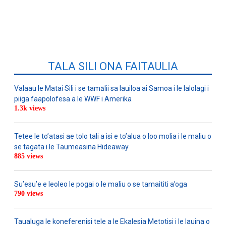
TALA SILI ONA FAITAULIA
Valaau le Matai Sili i se tamālii sa lauiloa ai Samoa i le lalolagi i
piiga faapolofesa a le WWF i Amerika
1.3k views
Tetee le to’atasi ae tolo tali a isi e to’alua o loo molia i le maliu o
se tagata i le Taumeasina Hideaway
885 views
Su’esu’e e leoleo le pogai o le maliu o se tamaititi a’oga
790 views
Taualuga le koneferenisi tele a le Ekalesia Metotisi i le lauina o