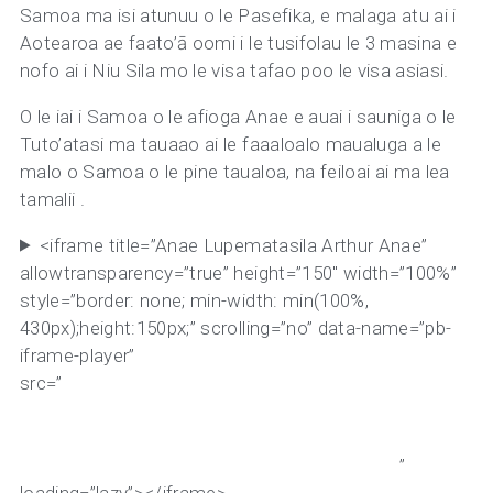
Samoa ma isi atunuu o le Pasefika, e malaga atu ai i
Aotearoa ae faato’ā oomi i le tusifolau le 3 masina e
nofo ai i Niu Sila mo le visa tafao poo le visa asiasi.
O le iai i Samoa o le afioga Anae e auai i sauniga o le
Tuto’atasi ma tauaao ai le faaaloalo maualuga a le
malo o Samoa o le pine taualoa, na feiloai ai ma lea
tamalii .
<iframe title=”Anae Lupematasila Arthur Anae”
allowtransparency=”true” height=”150″ width=”100%”
style=”border: none; min-width: min(100%,
430px);height:150px;” scrolling=”no” data-name=”pb-
iframe-player”
src=”
https://www.podbean.com/player-v2/?i=rfzyd-
1adde47-
pb&from=pb6admin&share=1&download=1&rtl=0&fonts=A
color=auto&logo_link=none&btn-skin=666666
”
loading=”lazy”></iframe>