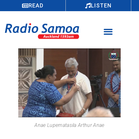
READ
LISTEN
Anae Lupematasila Arthur Anae