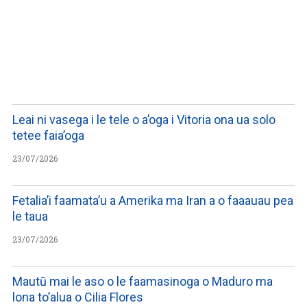
LISTEN TO PODCASTS
Leai ni vasega i le tele o a’oga i Vitoria ona ua solo
tetee faia’oga
23/07/2026
Fetalia’i faamata’u a Amerika ma Iran a o faaauau pea
le taua
23/07/2026
Mautū mai le aso o le faamasinoga o Maduro ma
lona to’alua o Cilia Flores