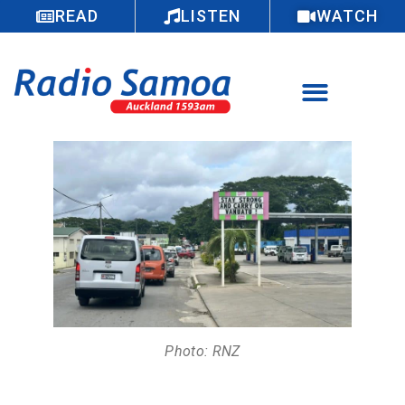
READ
LISTEN
WATCH
Photo: RNZ