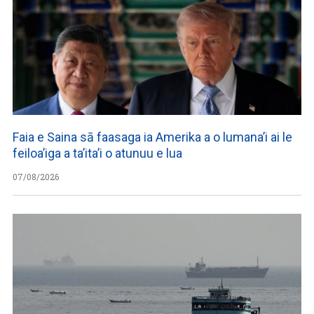
Faia e Saina sā faasaga ia Amerika a o lumana’i ai le
feiloa’iga a ta’ita’i o atunuu e lua
07/08/2026