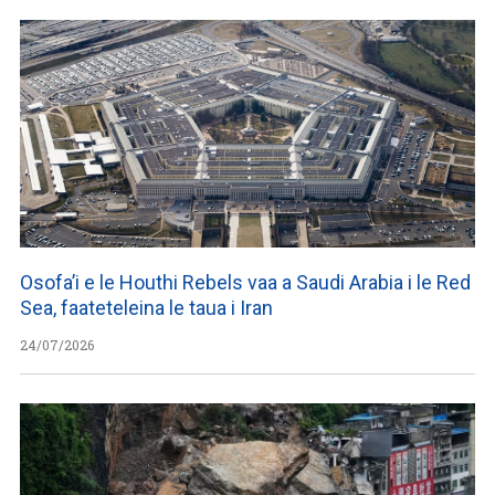
Osofa’i e le Houthi Rebels vaa a Saudi Arabia i le Red
Sea, faateteleina le taua i Iran
24/07/2026