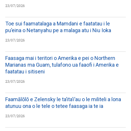
23/07/2026
Toe sui faamatalaga a Mamdani e faatatau i le
pu’eina o Netanyahu pe a malaga atu i Niu Ioka
23/07/2026
Faasaga mai i teritori o Amerika e pei o Northern
Marianas ma Guam, tulafono ua faaofi i Amerika e
faatatau i sitiseni
23/07/2026
Faamālōlō e Zelensky le ta’ita’i’au o le militeli a lona
atunuu ona o le tele o tetee faasaga ia te ia
23/07/2026