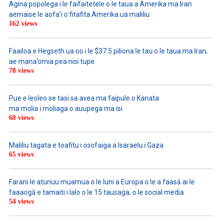
Agina popolega i le faifaitetele o le taua a Amerika ma Iran
aemaise le aofa’i o fitafita Amerika ua maliliu
162 views
Faailoa e Hegseth ua oo i le $37.5 piliona le tau o le taua ma Iran,
ae mana’omia pea nisi tupe
78 views
Pue e leoleo se tasi sa avea ma faipule o Kanata
ma molia i moliaga o auupega ma isi
68 views
Maliliu tagata e toafitu i osofaiga a Isaraelu i Gaza
65 views
Farani le atunuu muamua o le Iuni a Europa o le a faasā ai le
faaaogā e tamaiti i lalo o le 15 tausaga, o le social media
54 views