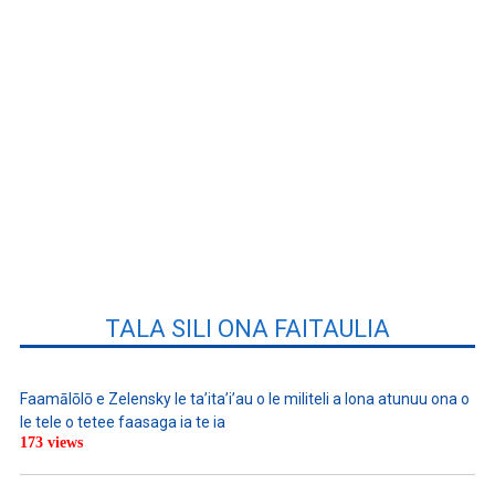
TALA SILI ONA FAITAULIA
Faamālōlō e Zelensky le ta’ita’i’au o le militeli a lona atunuu ona o
le tele o tetee faasaga ia te ia
173 views