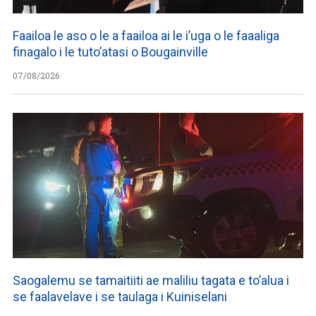
Faailoa le aso o le a faailoa ai le i’uga o le faaaliga
finagalo i le tuto’atasi o Bougainville
07/08/2026
Saogalemu se tamaitiiti ae maliliu tagata e to’alua i
se faalavelave i se taulaga i Kuiniselani