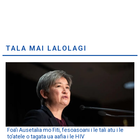
TALA MAI LALOLAGI
Foa’i Ausetalia mo Fiti, fesoasoani i le tali atu i le
to’atele o tagata ua aafia i le HIV