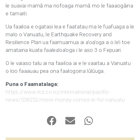
le suavai mamā ma nofoaga mamā mo le faaaogāina
e tamaiti.
Ua faailoa e ogatasi lea e faatatau ma le fuafuaga a le
malo o Vanuatu, le Earthquake Recovery and
Resilience Plan ua faamuamua ai a’oa’oga a o le’i toe
amataina kuata faalea’oa’oga i le aso 3 o Fepuari.
O le vaiaso talu ai na faailoa ai e le vaaitau a Vanuatu
o loo faaauau pea ona faalogoina lūlūuga.
Puna o Faamatalaga:
https://www.rnz.co.nz/international/pacific-
news/538252/more-money-comes-in-for-vanuatu