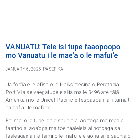
VANUATU: Tele isi tupe faaopoopo
mo Vanuatu i le mae’a o le mafui’e
JANUARY 6, 2025
PASEFIKA
Ua foa’ia e le ofisa o le Haikomesina o Peretania i
Port Vila se vaegatupe e silia ma le $496 afe tālā
Amerika mo le Unicef Pacific e fesoasoani ai i tamaiti
na aafia i le mafui’e.
Fai mai o le tupe lea e saunia ai a’oa’oga ma mea e
faatino ai a’oa’oga ma toe faaleleia ai nofoaga sa
faaleagaina i le taimi o le mafui’e e aofia ai le saunia o