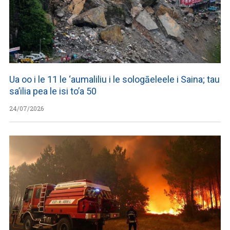
Ua oo i le 11 le ‘aumaliliu i le sologāeleele i Saina; tau
sa’ilia pea le isi to’a 50
24/07/2026