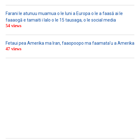
Farani le atunuu muamua o le Iuni a Europa o le a faasā ai le
faaaogā e tamaiti i lalo o le 15 tausaga, o le social media
54 views
Fetaui pea Amerika ma Iran, faaopoopo ma faamata’u a Amerika
47 views
LISTEN TO PODCASTS