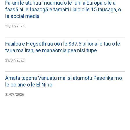
Farani le atunuu muamua o le Iuni a Europa o le a
faasā ai le faaaogā e tamaiti i lalo o le 15 tausaga, o
le social media
23/07/2026
Faailoa e Hegseth ua oo i le $37.5 piliona le tau o le
taua ma Iran, ae mana’omia pea nisi tupe
23/07/2026
Amata tapena Vanuatu ma isi atumotu Pasefika mo
le oo ane o le El Nino
21/07/2026