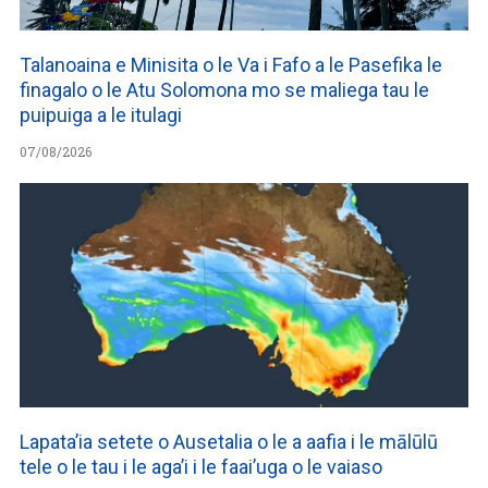
Talanoaina e Minisita o le Va i Fafo a le Pasefika le
finagalo o le Atu Solomona mo se maliega tau le
puipuiga a le itulagi
07/08/2026
Lapata’ia setete o Ausetalia o le a aafia i le mālūlū
tele o le tau i le aga’i i le faai’uga o le vaiaso