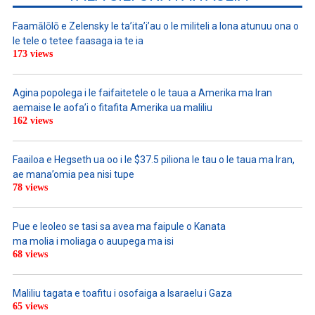
Faamālōlō e Zelensky le ta’ita’i’au o le militeli a lona atunuu ona o
le tele o tetee faasaga ia te ia
173 views
Agina popolega i le faifaitetele o le taua a Amerika ma Iran
aemaise le aofa’i o fitafita Amerika ua maliliu
162 views
Faailoa e Hegseth ua oo i le $37.5 piliona le tau o le taua ma Iran,
ae mana’omia pea nisi tupe
78 views
Pue e leoleo se tasi sa avea ma faipule o Kanata
ma molia i moliaga o auupega ma isi
68 views
Maliliu tagata e toafitu i osofaiga a Isaraelu i Gaza
65 views