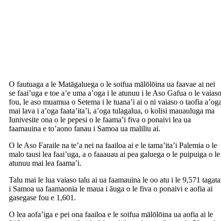
O fautuaga a le Matāgaluega o le soifua mālōlōina ua faavae ai nei
se faai’uga e toe a’e uma a’oga i le atunuu i le Aso Gafua o le vaias
fou, le aso muamua o Setema i le tuana’i ai o ni vaiaso o taofia a’og
mai lava i a’oga faata’ita’i, a’oga tulagalua, o kolisi mauauluga ma
Iunivesite ona o le pepesi o le faama’i fiva o ponaivi lea ua
faamauina e to’aono fanau i Samoa ua maliliu ai.
O le Aso Faraile na te’a nei na faailoa ai e le tama’ita’i Palemia o le
malo tausi lea faai’uga, a o faaauau ai pea galuega o le puipuiga o le
atunuu mai lea faama’i.
Talu mai le lua vaiaso talu ai ua faamauina le oo atu i le 9,571 tagata
i Samoa ua faamaonia le maua i āuga o le fiva o ponaivi e aofia ai
gasegase fou e 1,601.
O lea aofa’iga e pei ona faailoa e le soifua mālōlōina ua aofia ai le