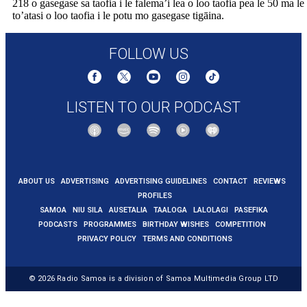
218 o gasegase sa taofia i le falema’i lea o loo taofia pea le 50 ma le
to’atasi o loo taofia i le potu mo gasegase tigāina.
FOLLOW US
LISTEN TO OUR PODCAST
ABOUT US
ADVERTISING
ADVERTISING GUIDELINES
CONTACT
REVIEWS
PROFILES
SAMOA
NIU SILA
AUSETALIA
TAALOGA
LALOLAGI
PASEFIKA
PODCASTS
PROGRAMMES
BIRTHDAY WISHES
COMPETITION
PRIVACY POLICY
TERMS AND CONDITIONS
© 2026
Radio Samoa
is a division of Samoa Multimedia Group LTD