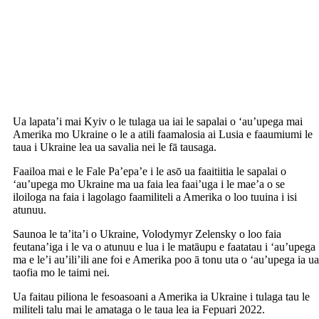
Ua lapata’i mai Kyiv o le tulaga ua iai le sapalai o ‘au’upega mai
Amerika mo Ukraine o le a atili faamalosia ai Lusia e faaumiumi le
taua i Ukraine lea ua savalia nei le fā tausaga.
Faailoa mai e le Fale Pa’epa’e i le asō ua faaitiitia le sapalai o
‘au’upega mo Ukraine ma ua faia lea faai’uga i le mae’a o se
iloiloga na faia i lagolago faamiliteli a Amerika o loo tuuina i isi
atunuu.
Saunoa le ta’ita’i o Ukraine, Volodymyr Zelensky o loo faia
feutana’iga i le va o atunuu e lua i le matāupu e faatatau i ‘au’upega
ma e le’i au’ili’ili ane foi e Amerika poo ā tonu uta o ‘au’upega ia ua
taofia mo le taimi nei.
Ua faitau piliona le fesoasoani a Amerika ia Ukraine i tulaga tau le
militeli talu mai le amataga o le taua lea ia Fepuari 2022.