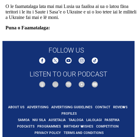
O le faamatalaga lata mai mai Lusia ua faailoa ai ua o latou fāoa
teritori i le itu i Saute i Sasa’e o Ukraine e ui o loo tetee iai le militeli
a Ukraine fai mai e lē moni.
Puna o Faamatalaga:
https://www.bbc.com/news/articles/cgk33k204ddo
FOLLOW US
LISTEN TO OUR PODCAST
ABOUT US
ADVERTISING
ADVERTISING GUIDELINES
CONTACT
REVIEWS
PROFILES
SAMOA
NIU SILA
AUSETALIA
TAALOGA
LALOLAGI
PASEFIKA
PODCASTS
PROGRAMMES
BIRTHDAY WISHES
COMPETITION
PRIVACY POLICY
TERMS AND CONDITIONS