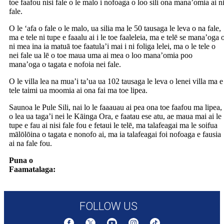
toe faafou nisi fale o le malo i nofoaga o loo sili ona mana’omia ai n
fale.
O le ‘afa o fale o le malo, ua silia ma le 50 tausaga le leva o na fale,
ma e tele ni tupe e faaalu ai i le toe faaleleia, ma e telē se mana’oga 
ni mea ina ia matuā toe faatula’i mai i ni foliga lelei, ma o le tele o
nei fale ua lē o toe maua uma ai mea o loo mana’omia poo
mana’oga o tagata e nofoia nei fale.
O le villa lea na mua’i ta’ua ua 102 tausaga le leva o lenei villa ma e
tele taimi ua moomia ai ona fai ma toe lipea.
Saunoa le Pule Sili, nai lo le faaauau ai pea ona toe faafou ma lipea,
o lea ua taga’i nei le Kāinga Ora, e faatau ese atu, ae maua mai ai le
tupe e fau ai nisi fale fou e fetaui le telē, ma talafeagai ma le soifua
mālōlōina o tagata e nonofo ai, ma ia talafeagai foi nofoaga e fausia
ai na fale fou.
Puna o
Faamatalaga:
https://www.rnz.co.nz/news/political/573426/kainga-
ora-to-sell-its-most-valuable-state-house?cid=newsletter
FOLLOW US