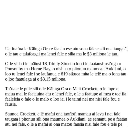
Ua fuafua le Kāinga Ora e faatau ese atu sona fale e sili ona taugatā,
o le tau e talafeagai ma lenei fale e silia ma le $3 miliona le tau.
O le villa i le tuātusi 18 Trinity Street o loo i le faatausi’usi’uga o
Ponsonby ma Herne Bay, o nisi na o pitonuu maumea i Aukilani, o
loo tu lenei fale i se laufanua e 619 sikuea mita le telē ma o lona tau
o loo faatulaga ai e $3.15 miliona.
Ta’ua e le pule sili o le Kāinga Ora o Matt Crockett, o le tupe e
maua mai le faatauina atu o lenei fale, o le a faatupe ai mea e toe fia
faaleleia o fale o le malo o loo iai i le taimi nei ma nisi fale fou e
fausia.
Saunoa Crockett, e lē mafai ona taofiofi mamau ai lava i nei fale
taugatā i pitonuu sili ona maumea o Aukilani, ae semanū pe a faatau
atu nei fale, o le a mafai ai ona matou fausia nisi fale fou e tele pe