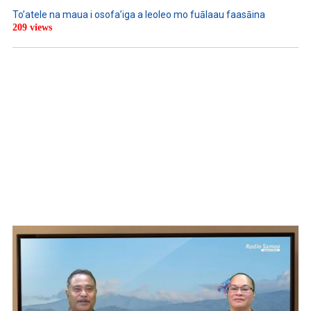
To’atele na maua i osofa’iga a leoleo mo fuālaau faasāina
209 views
WATCH ON YOUTUBE