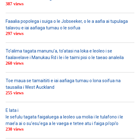
387 views
Faaalia popolega i suiga o le Jobseeker, o le a aafia ai tupulaga
talavou e iai aafiaga tumau o le soifua
297 views
To’alima tagata manunu’a, to’atasi na loka e leoleo i se
faalavelave i Manukau Rd i le i le taimi pisi o le taeao analeila
260 views
Toe maua se tamaitiiti e iai aafiaga tumau o lona soifua na
tausailia i West Auckland
255 views
E lata i
le sefulu tagata faigaluega a leoleo ua molia i le tulafono i le
mae’a ai o su’esu’ega a le vaega e tetee atu i faiga pi’opi’o
230 views