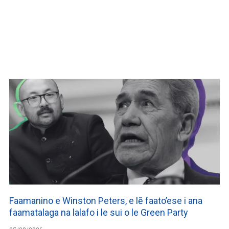
Faamanino e Winston Peters, e lē faato’ese i ana
faamatalaga na lalafo i le sui o le Green Party