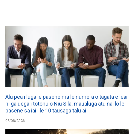
WATCH ON YOUTUBE
Alu pea i luga le pasene ma le numera o tagata e leai
ni galuega i totonu o Niu Sila; maualuga atu nai lo le
pasene sa iai i le 10 tausaga talu ai
06/08/2026