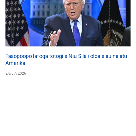
Faaopoopo lafoga totogi e Niu Sila i oloa e auina atu i
Amerika
24/07/2026