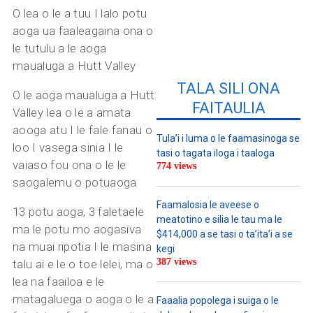
O lea o le a tuu I lalo potu
aoga ua faaleagaina ona o
le tutulu a le aoga
maualuga a Hutt Valley
TALA SILI ONA
O le aoga maualuga a Hutt
FAITAULIA
Valley lea o le a amata
aooga atu I le fale fanau o
Tula’i i luma o le faamasinoga se
loo I vasega sinia I le
tasi o tagata iloga i taaloga
vaiaso fou ona o le le
774 views
saogalemu o potuaoga
Faamalosia le aveese o
13 potu aoga, 3 faletaele
meatotino e silia le tau ma le
ma le potu mo aogasiva
$414,000 a se tasi o ta’ita’i a se
na muai ripotia I le masina
kegi
387 views
talu ai e le o toe lelei, ma o
lea na faailoa e le
matagaluega o aoga o le a
Faaalia popolega i suiga o le