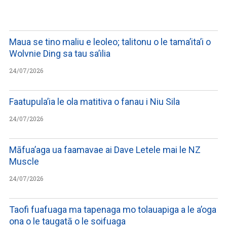
WATCH ON YOUTUBE
Maua se tino maliu e leoleo; talitonu o le tama’ita’i o
Wolvnie Ding sa tau sa’ilia
24/07/2026
Faatupula’ia le ola matitiva o fanau i Niu Sila
24/07/2026
Māfua’aga ua faamavae ai Dave Letele mai le NZ
Muscle
24/07/2026
Taofi fuafuaga ma tapenaga mo tolauapiga a le a’oga
ona o le taugatā o le soifuaga