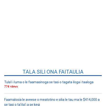
TALA SILI ONA FAITAULIA
Tula’i i luma o le faamasinoga se tasi o tagata iloga i taaloga
774 views
Faamalosia le aveese o meatotino e silia le tau ma le $414,000 a
se tasi o ta’ita’i a se kegi