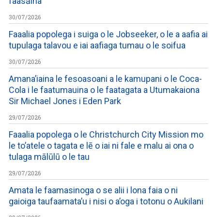
faasāina
30/07/2026
Faaalia popolega i suiga o le Jobseeker, o le a aafia ai
tupulaga talavou e iai aafiaga tumau o le soifua
30/07/2026
Amana’iaina le fesoasoani a le kamupani o le Coca-
Cola i le faatumauina o le faatagata a Utumakaiona
Sir Michael Jones i Eden Park
29/07/2026
Faaalia popolega o le Christchurch City Mission mo
le to’atele o tagata e lē o iai ni fale e malu ai ona o
tulaga mālūlū o le tau
29/07/2026
Amata le faamasinoga o se alii i lona faia o ni
gaioiga taufaamata’u i nisi o a’oga i totonu o Aukilani