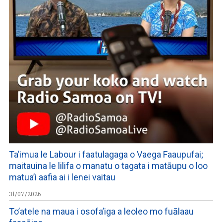
Ta’imua le Labour i faatulagaga o Vaega Faaupufai;
maitauina le lilifa o manatu o tagata i matāupu o loo
matua’i aafia ai i lenei vaitau
31/07/2026
To’atele na maua i osofa’iga a leoleo mo fuālaau