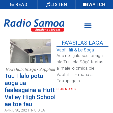
READ
LISTEN
WATCH
FA'ASILASILAGA
Vaofilifili & Le Soga
Aua ne’i galo sau lomiga
ole Tusi ole Sōgā faatasi
ai male lolomiga ole
Newshub; Image - Supplied
Vaofilifili. E maua ai
Tuu I lalo potu
Faalupega o
aoga ua
faaleagaina a Hutt
READ MORE »
Valley High School
ae toe fau
APRIL 30, 2021
NIU SILA