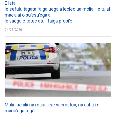
E lata i
le sefulu tagata faigaluega a leoleo ua molia i le tulafono
mae’a ai o su’esu’ega a
le vaega e tetee atu i faiga pi’opi’o
04/08/2026
Maliu se alii na maua i se vaomatua; na aafia i ni
manu’aga tugā