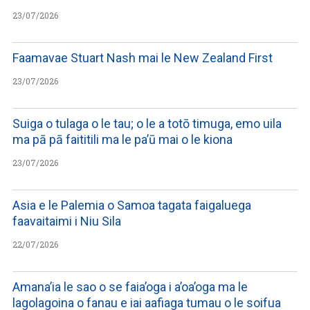
23/07/2026
Faamavae Stuart Nash mai le New Zealand First
23/07/2026
Suiga o tulaga o le tau; o le a totō timuga, emo uila
ma pā pā faititili ma le pa’ū mai o le kiona
23/07/2026
Asia e le Palemia o Samoa tagata faigaluega
faavaitaimi i Niu Sila
22/07/2026
Amana’ia le sao o se faia’oga i a’oa’oga ma le
lagolagoina o fanau e iai aafiaga tumau o le soifua