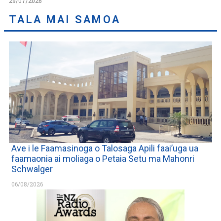
29/07/2026
TALA MAI SAMOA
Ave i le Faamasinoga o Talosaga Apili faai’uga ua
faamaonia ai moliaga o Petaia Setu ma Mahonri
Schwalger
06/08/2026