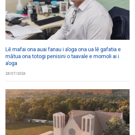
Lē mafai ona auai fanau i a’oga ona ua lē gafatia e
mātua ona totogi penisini o taavale e momoli ai i
a’oga
28/07/2026