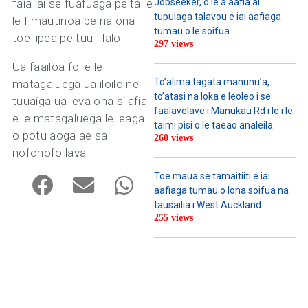
faia iai se fuafuaga peitai e
Jobseeker, o le a aafia ai
tupulaga talavou e iai aafiaga
le I mautinoa pe na ona
tumau o le soifua
toe lipea pe tuu I lalo
297 views
Ua faailoa foi e le
To’alima tagata manunu’a,
matagaluega ua iloilo nei
to’atasi na loka e leoleo i se
tuuaiga ua leva ona silafia
faalavelave i Manukau Rd i le i le
e le matagaluega le leaga
taimi pisi o le taeao analeila
o potu aoga ae sa
260 views
nofonofo lava
Toe maua se tamaitiiti e iai
aafiaga tumau o lona soifua na
tausailia i West Auckland
255 views