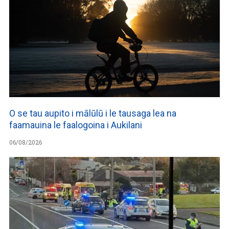
O se tau aupito i mālūlū i le tausaga lea na
faamauina le faalogoina i Aukilani
06/08/2026