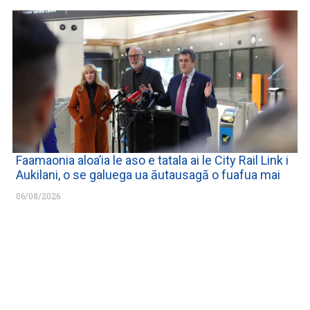
Faamaonia aloa’ia le aso e tatala ai le City Rail Link i
Aukilani, o se galuega ua āutausagā o fuafua mai
06/08/2026