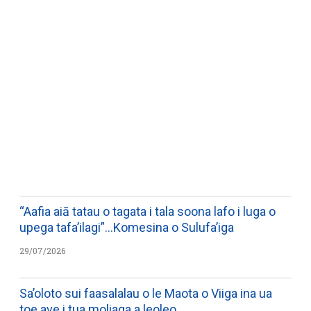
WATCH ON YOUTUBE
“Aafia aiā tatau o tagata i tala soona lafo i luga o
upega tafa’ilagi”…Komesina o Sulufa’iga
29/07/2026
Sa’oloto sui faasalalau o le Maota o Viiga ina ua
toe ave i tua moliaga a leoleo