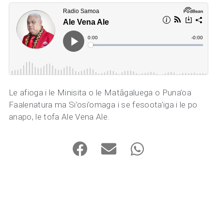
Le afioga i le Minisita o le Matāgaluega o Puna’oa
Faalenatura ma Si’osi’omaga i se fesoota’iga i le po
anapo, le tofa Ale Vena Ale.