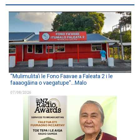
“Mulimulita’i le Fono Faavae a Faleata 2 i le
faaaogāina o vaegatupe”…Malo
07/08/2026