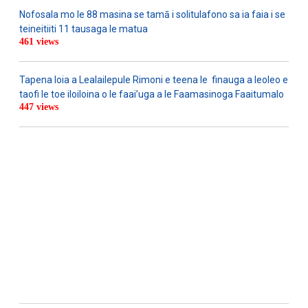
Nofosala mo le 88 masina se tamā i solitulafono sa ia faia i se
teineitiiti 11 tausaga le matua
461 views
Tapena loia a Lealailepule Rimoni e teena le finauga a leoleo e
taofi le toe iloiloina o le faai’uga a le Faamasinoga Faaitumalo
447 views
WATCH ON YOUTUBE