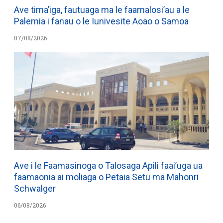
Ave tima’iga, fautuaga ma le faamalosi’au a le
Palemia i fanau o le Iunivesite Aoao o Samoa
07/08/2026
Ave i le Faamasinoga o Talosaga Apili faai’uga ua
faamaonia ai moliaga o Petaia Setu ma Mahonri
Schwalger
06/08/2026