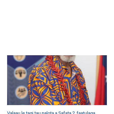
WATCH ON YOUTUBE
Valaau le tagi tau palota a Safata 2, faatulaga