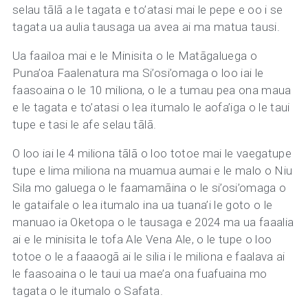
selau tālā a le tagata e to’atasi mai le pepe e oo i se
tagata ua aulia tausaga ua avea ai ma matua tausi.
Ua faailoa mai e le Minisita o le Matāgaluega o
Puna’oa Faalenatura ma Si’osi’omaga o loo iai le
faasoaina o le 10 miliona, o le a tumau pea ona maua
e le tagata e to’atasi o lea itumalo le aofa’iga o le taui
tupe e tasi le afe selau tālā.
O loo iai le 4 miliona tālā o loo totoe mai le vaegatupe
tupe e lima miliona na muamua aumai e le malo o Niu
Sila mo galuega o le faamamāina o le si’osi’omaga o
le gataifale o lea itumalo ina ua tuana’i le goto o le
manuao ia Oketopa o le tausaga e 2024 ma ua faaalia
ai e le minisita le tofa Ale Vena Ale, o le tupe o loo
totoe o le a faaaogā ai le silia i le miliona e faalava ai
le faasoaina o le taui ua mae’a ona fuafuaina mo
tagata o le itumalo o Safata.