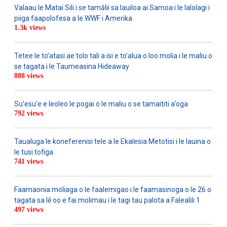
Valaau le Matai Sili i se tamālii sa lauiloa ai Samoa i le lalolagi i
piiga faapolofesa a le WWF i Amerika
1.3k views
Tetee le to’atasi ae tolo tali a isi e to’alua o loo molia i le maliu o
se tagata i le Taumeasina Hideaway
888 views
Su’esu’e e leoleo le pogai o le maliu o se tamaititi a’oga
792 views
Taualuga le koneferenisi tele a le Ekalesia Metotisi i le lauina o
le tusi tofiga
741 views
Faamaonia moliaga o le faalemigao i le faamasinoga o le 26 o
tagata sa lē oo e fai molimau i le tagi tau palota a Falealili 1
497 views