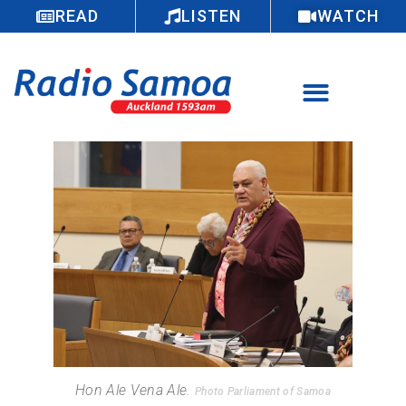
READ
LISTEN
WATCH
Hon Ale Vena Ale.
Photo Parliament of Samoa