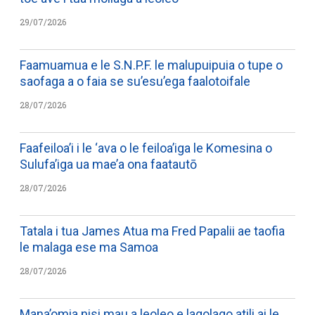
29/07/2026
Faamuamua e le S.N.P.F. le malupuipuia o tupe o
saofaga a o faia se su’esu’ega faalotoifale
28/07/2026
Faafeiloa’i i le ‘ava o le feiloa’iga le Komesina o
Sulufa’iga ua mae’a ona faatautō
28/07/2026
Tatala i tua James Atua ma Fred Papalii ae taofia
le malaga ese ma Samoa
28/07/2026
Mana’omia nisi mau a leoleo e lagolago atili ai le