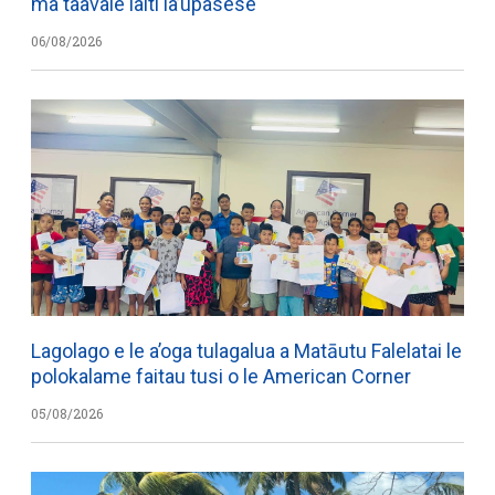
ma taavale laiti la’upasese
06/08/2026
Lagolago e le a’oga tulagalua a Matāutu Falelatai le
polokalame faitau tusi o le American Corner
05/08/2026