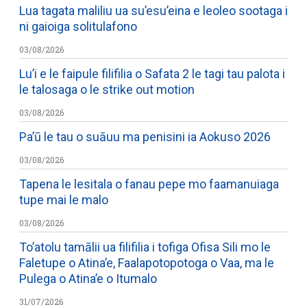
Lua tagata maliliu ua su’esu’eina e leoleo sootaga i
ni gaioiga solitulafono
03/08/2026
Lu’i e le faipule filifilia o Safata 2 le tagi tau palota i
le talosaga o le strike out motion
03/08/2026
Pa’ū le tau o suāuu ma penisini ia Aokuso 2026
03/08/2026
Tapena le lesitala o fanau pepe mo faamanuiaga
tupe mai le malo
03/08/2026
To’atolu tamālii ua filifilia i tofiga Ofisa Sili mo le
Faletupe o Atina’e, Faalapotopotoga o Vaa, ma le
Pulega o Atina’e o Itumalo
31/07/2026