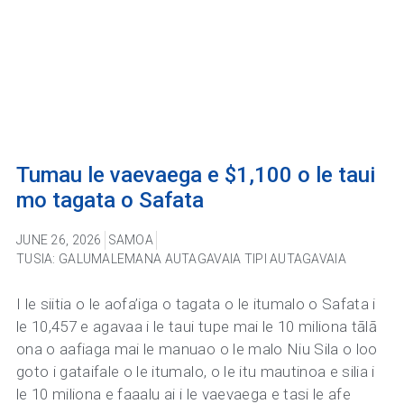
Tumau le vaevaega e $1,100 o le taui
mo tagata o Safata
JUNE 26, 2026
SAMOA
TUSIA: GALUMALEMANA AUTAGAVAIA TIPI AUTAGAVAIA
I le siitia o le aofa’iga o tagata o le itumalo o Safata i
le 10,457 e agavaa i le taui tupe mai le 10 miliona tālā
ona o aafiaga mai le manuao o le malo Niu Sila o loo
goto i gataifale o le itumalo, o le itu mautinoa e silia i
le 10 miliona e faaalu ai i le vaevaega e tasi le afe