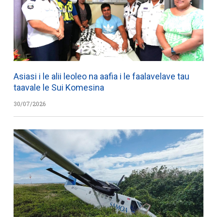
Asiasi i le alii leoleo na aafia i le faalavelave tau
taavale le Sui Komesina
30/07/2026