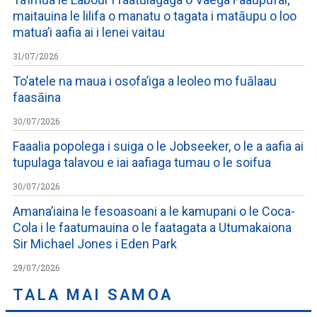
maitauina le lilifa o manatu o tagata i matāupu o loo
matua’i aafia ai i lenei vaitau
31/07/2026
To’atele na maua i osofa’iga a leoleo mo fuālaau
faasāina
30/07/2026
Faaalia popolega i suiga o le Jobseeker, o le a aafia ai
tupulaga talavou e iai aafiaga tumau o le soifua
30/07/2026
Amana’iaina le fesoasoani a le kamupani o le Coca-
Cola i le faatumauina o le faatagata a Utumakaiona
Sir Michael Jones i Eden Park
29/07/2026
TALA MAI SAMOA