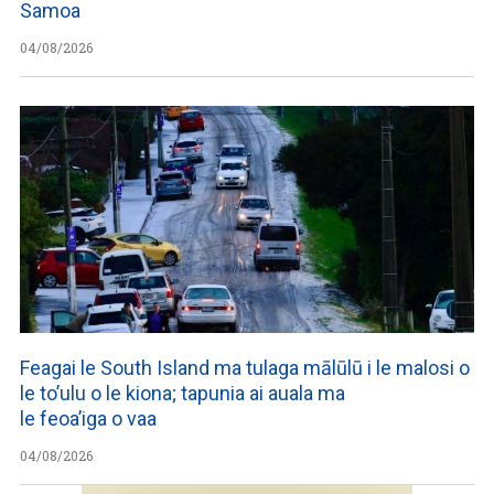
Samoa
04/08/2026
Feagai le South Island ma tulaga mālūlū i le malosi o
le to’ulu o le kiona; tapunia ai auala ma
le feoa’iga o vaa
04/08/2026