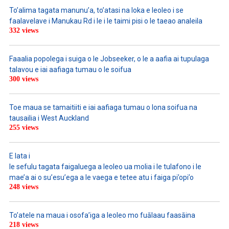
To’alima tagata manunu’a, to’atasi na loka e leoleo i se
faalavelave i Manukau Rd i le i le taimi pisi o le taeao analeila
332 views
Faaalia popolega i suiga o le Jobseeker, o le a aafia ai tupulaga
talavou e iai aafiaga tumau o le soifua
300 views
Toe maua se tamaitiiti e iai aafiaga tumau o lona soifua na
tausailia i West Auckland
255 views
E lata i
le sefulu tagata faigaluega a leoleo ua molia i le tulafono i le
mae’a ai o su’esu’ega a le vaega e tetee atu i faiga pi’opi’o
248 views
To’atele na maua i osofa’iga a leoleo mo fuālaau faasāina
218 views