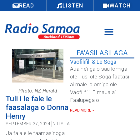
READ
LISTEN
WATCH
FA'ASILASILAGA
Vaofilifili & Le Soga
Aua ne’i galo sau lomiga
ole Tusi ole Sōgā faatasi
ai male lolomiga ole
Photo: NZ Herald
Vaofilifili. E maua ai
Tuli i le fale le
Faalupega o
faasalaga o Donna
READ MORE »
Henry
SEPTEMBER 27, 2024
NIU SILA
Ua faia e le faamasinoga