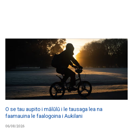
O se tau aupito i mālūlū i le tausaga lea na
faamauina le faalogoina i Aukilani
06/08/2026