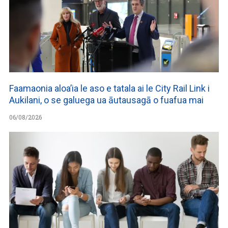
Faamaonia aloa’ia le aso e tatala ai le City Rail Link i
Aukilani, o se galuega ua āutausagā o fuafua mai
06/08/2026