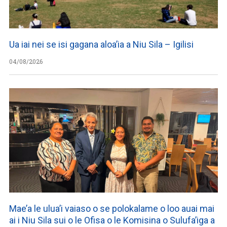
Ua iai nei se isi gagana aloa’ia a Niu Sila – Igilisi
04/08/2026
Mae’a le ulua’i vaiaso o se polokalame o loo auai mai
ai i Niu Sila sui o le Ofisa o le Komisina o Sulufa’iga a