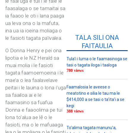
le faai’uga e tuli i le fale le
faasalaga o se tamaitai sa
ia faaoo le oti i lana paaga
ua leva ona o la mafuta,
ina ua ia ioeina moliaga o
TALA SILI ONA
le fasioti tagata pa’ivalea.
FAITAULIA
O Donna Henry e pei ona
lipotia e le NZ Herald sa
Tula’i i luma o le faamasinoga se
muai molia i le fasioti
tasi o tagata iloga i taaloga
780 views
tagata faamoemoeina i le
mae’a o lea faalavelave
peitai i le lauina o lona i’uga
Faamalosia le aveese o
meatotino e silia le tau ma le
sa faailoa ai e le
$414,000 a se tasi o ta’ita’i a se
faamasino sa fuafua
kegi
Donna e faaoolima pe tui
388 views
lona to’alua ae lē o le
fasioti, ma o le mafuaaga
To’alima tagata manunu’a,
lea o le moliaga o le fasioti