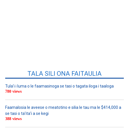
TALA SILI ONA FAITAULIA
Tula’i i luma o le faamasinoga se tasi o tagata iloga i taaloga
780 views
Faamalosia le aveese o meatotino e silia le tau ma le $414,000 a
se tasi o ta’ita’i a se kegi
388 views