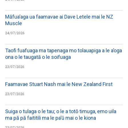
Māfua’aga ua faamavae ai Dave Letele mai le NZ
Muscle
24/07/2026
Taofi fuafuaga ma tapenaga mo tolauapiga a le a’oga
ona o le taugatā o le soifuaga
23/07/2026
Faamavae Stuart Nash mai le New Zealand First
23/07/2026
Suiga o tulaga o le tau; o le a totō timuga, emo uila
ma pā pā faititili ma le pa’ū mai o le kiona
23/07/2026