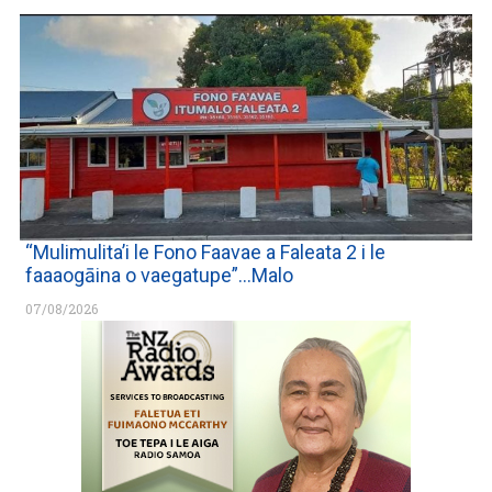
“Mulimulita’i le Fono Faavae a Faleata 2 i le
faaaogāina o vaegatupe”…Malo
07/08/2026