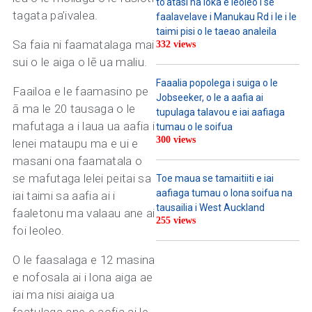
to’atasi na loka e leoleo i se
tagata pa’ivalea.
faalavelave i Manukau Rd i le i le
taimi pisi o le taeao analeila
Sa faia ni faamatalaga mai
332 views
sui o le aiga o lē ua maliu.
Faaalia popolega i suiga o le
Faailoa e le faamasino pe
Jobseeker, o le a aafia ai
ā ma le 20 tausaga o le
tupulaga talavou e iai aafiaga
mafutaga a i laua ua aafia i
tumau o le soifua
300 views
lenei mataupu ma e ui e
masani ona faamatala o
se mafutaga lelei peitai sa
Toe maua se tamaitiiti e iai
aafiaga tumau o lona soifua na
iai taimi sa aafia ai i
tausailia i West Auckland
faaletonu ma valaau ane ai
255 views
foi leoleo.
O le faasalaga e 12 masina
e nofosala ai i lona aiga ae
iai ma nisi aiaiga ua