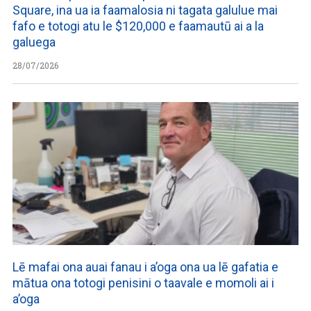
Square, ina ua ia faamalosia ni tagata galulue mai
fafo e totogi atu le $120,000 e faamautū ai a la
galuega
28/07/2026
Lē mafai ona auai fanau i a’oga ona ua lē gafatia e
mātua ona totogi penisini o taavale e momoli ai i
a’oga