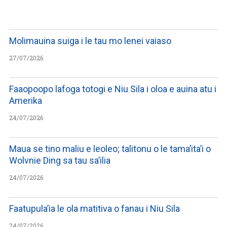
Molimauina suiga i le tau mo lenei vaiaso
27/07/2026
Faaopoopo lafoga totogi e Niu Sila i oloa e auina atu i
Amerika
24/07/2026
Maua se tino maliu e leoleo; talitonu o le tama’ita’i o
Wolvnie Ding sa tau sa’ilia
24/07/2026
Faatupula’ia le ola matitiva o fanau i Niu Sila
24/07/2026