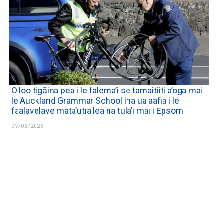
O loo tigāina pea i le falema’i se tamaitiiti a’oga mai
le Auckland Grammar School ina ua aafia i le
faalavelave mata’utia lea na tula’i mai i Epsom
07/08/2026