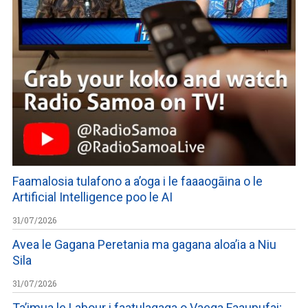
Faamalosia tulafono a a’oga i le faaaogāina o le
Artificial Intelligence poo le AI
31/07/2026
Avea le Gagana Peretania ma gagana aloa’ia a Niu
Sila
31/07/2026
Ta’imua le Labour i faatulagaga o Vaega Faaupufai;