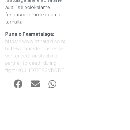
faatulaga ane e aofia ai le
auai i se polokalame
fesoasoani mo le itupa o
tamaitai.
Puna o Faamatalaga:
https://www.nzherald.co.nz/nz/upper-
hutt-woman-donna-henry-
sentenced-for-stabbing-
partner-to-death-during-
fight/4QJLID7ITFGVDODTK4FCARGOVU/