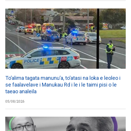
To’alima tagata manunu’a, to’atasi na loka e leoleo i
se faalavelave i Manukau Rd i le i le taimi pisi o le
taeao analeila
05/08/2026