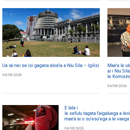
Ua iai nei se isi gagana aloa’ia a Niu Sila – Igilisi
Mae’a le ul
ai i Niu Sil
04/08/2026
le Komisin
04/08/2026
E lata i
le sefulu tagata faigaluega a leol
mae’a ai o su’esu’ega a le vaega e
04/08/2026