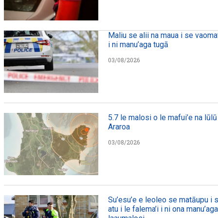
Maliu se alii na maua i se vaomat
i ni manu’aga tugā
03/08/2026
5.7 le malosi o le mafui’e na lūlū 
Araroa
03/08/2026
Su’esu’e e leoleo se matāupu i s
atu i le falema’i i ni ona manu’ag