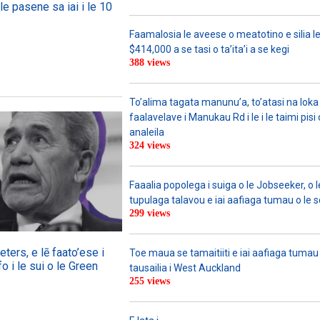
le pasene sa iai i le 10
Faamalosia le aveese o meatotino e silia l
$414,000 a se tasi o ta’ita’i a se kegi
388 views
To’alima tagata manunu’a, to’atasi na loka 
faalavelave i Manukau Rd i le i le taimi pisi
analeila
324 views
Faaalia popolega i suiga o le Jobseeker, o l
tupulaga talavou e iai aafiaga tumau o le 
299 views
ers, e lē faato’ese i
Toe maua se tamaitiiti e iai aafiaga tumau
o i le sui o le Green
tausailia i West Auckland
255 views