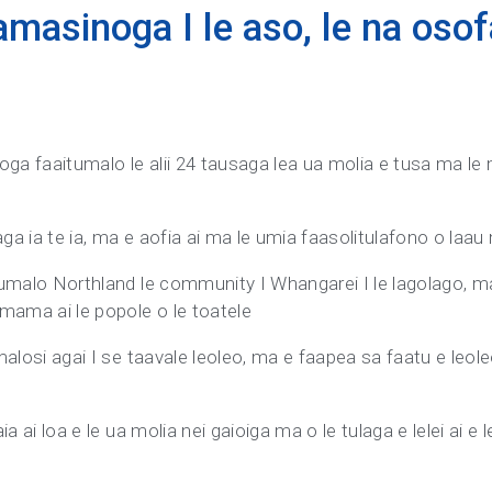
aamasinoga I le aso, le na osof
noga faaitumalo le alii 24 tausaga lea ua molia e tusa ma l
aga ia te ia, ma e aofia ai ma le umia faasolitulafono o laau
itumalo Northland le community I Whangarei I le lagolago, ma 
mama ai le popole o le toatele
 malosi agai I se taavale leoleo, ma e faapea sa faatu e leol
ia ai loa e le ua molia nei gaioiga ma o le tulaga e lelei ai e l