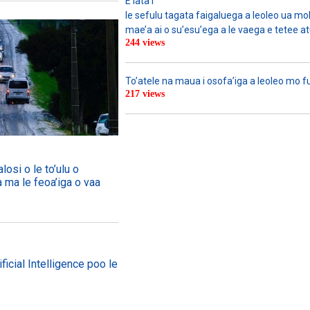
E lata i
le sefulu tagata faigaluega a leoleo ua molia
mae’a ai o su’esu’ega a le vaega e tetee atu 
244 views
To’atele na maua i osofa’iga a leoleo mo 
217 views
losi o le to’ulu o
a ma le feoa’iga o vaa
ficial Intelligence poo le