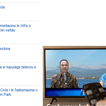
ila
aitauina le lilifa o
nei vaitau
aasāina
a ai tupulaga talavou e
Cola i le faatumauina o
en Park