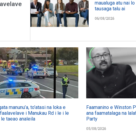
maualuga atu nai lo 
lavelave
tausaga talu ai
06/08/2026
gata manunu’a, to’atasi na loka e
Faamanino e Winston Pet
 faalavelave i Manukau Rd i le i le
ana faamatalaga na lalaf
 le taeao analeila
Party
05/08/2026