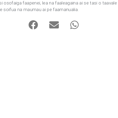
 isi osofaiga faapenei, lea na faaleagaina ai se tasi o taavale
ai se soifua na maumau ai pe faamanualia.