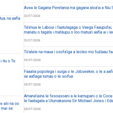
Avea le Gagana Peretania ma gagana aloa’ia a Niu S
31/07/2026
ua; na aafia
Ta’imua le Labour i faatulagaga o Vaega Faaupufai; m
manatu o tagata i matāupu o loo matua’i aafia ai i le
31/07/2026
To’atele na maua i osofa’iga a leoleo mo fuālaau f
30/07/2026
i itu o Te
Faaalia popolega i suiga o le Jobseeker, o le a aafi
iai aafiaga tumau o le soifua
30/07/2026
Amana’iaina le fesoasoani a le kamupani o le Coca-
le faatagata a Utumakaiona Sir Michael Jones i Ed
e alii na oo
a mai se
29/07/2026