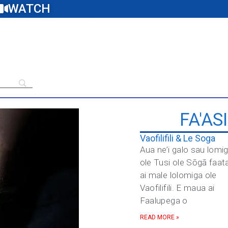
WATCH
FA'AS
Vaofilifili & Le Soga
Aua ne’i galo sau lomi
ole Tusi ole Sōgā faat
ai male lolomiga ole
Vaofilifili. E maua ai
Faalupega o
READ MORE »