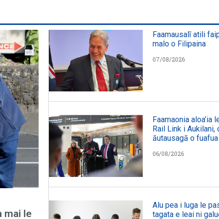
Faamausalī atili fai
malo o Filipaina
07/08/2026
Faamaonia aloa’ia le
Rail Link i Aukilani
āutausagā o fuafua
06/08/2026
Alu pea i luga le p
a mai le
tagata e leai ni galu