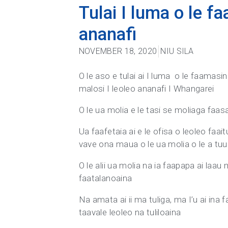
Tulai I luma o le f
ananafi
NOVEMBER 18, 2020
NIU SILA
O le aso e tulai ai I luma o le faamasi
malosi I leoleo ananafi I Whangarei
O le ua molia e le tasi se moliaga faas
Ua faafetaia ai e le ofisa o leoleo faa
vave ona maua o le ua molia o le a tuu
O le alii ua molia na ia faapapa ai laau
faatalanoaina
Na amata ai ii ma tuliga, ma I’u ai ina fa
taavale leoleo na tuliloaina