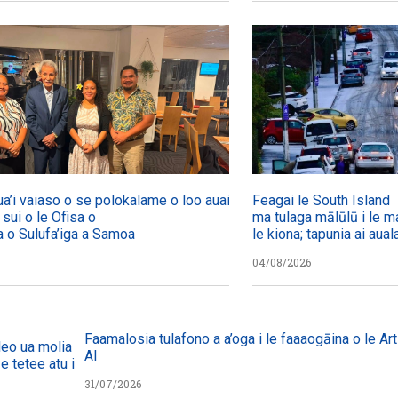
ua’i vaiaso o se polokalame o loo auai mai
Feagai le South Island
a sui o le Ofisa o
ma tulaga mālūlū i le ma
a o Sulufa’iga a Samoa
le kiona; tapunia ai aual
04/08/2026
Faamalosia tulafono a a’oga i le faaaogāina o le Arti
eo ua molia i le tulafono i le
AI
 tetee atu i faiga pi’opi’o
31/07/2026