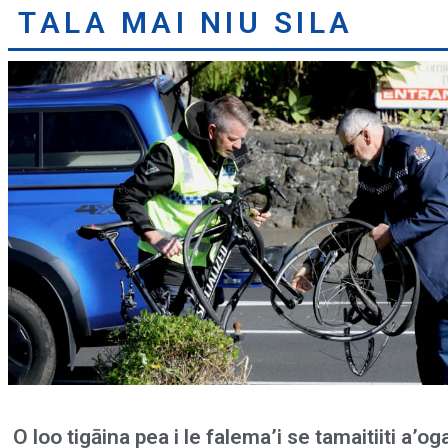
TALA MAI NIU SILA
O loo tigāina pea i le falema’i se tamaitiiti a’og