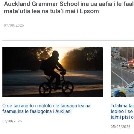
Auckland Grammar School ina ua aafia i le faa
mata’utia lea na tula’i mai i Epsom
07/08/2026
O se tau aupito i mālūlū i le tausaga lea na
To’alima ta
faamauina le faalogoina i Aukilani
leoleo i se
taimi pisi o
06/08/2026
05/08/2026