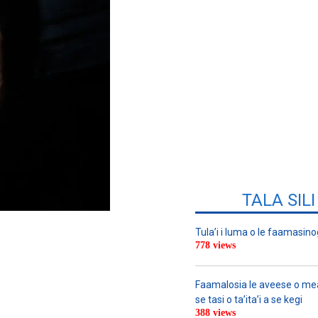
TALA SIL
Tula’i i luma o le faamasino
778 views
Faamalosia le aveese o meat
se tasi o ta’ita’i a se kegi
388 views