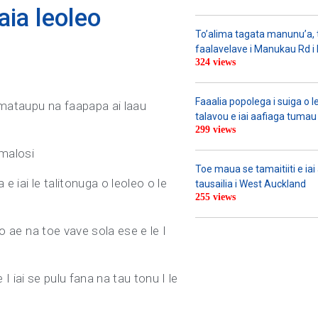
aia leoleo
To’alima tagata manunu’a, to
faalavelave i Manukau Rd i le
324 views
Faaalia popolega i suiga o l
e mataupu na faapapa ai laau
talavou e iai aafiaga tumau 
299 views
 malosi
Toe maua se tamaitiiti e ia
e iai le talitonuga o leoleo o le
tausailia i West Auckland
255 views
eo ae na toe vave sola ese e le I
e I iai se pulu fana na tau tonu I le