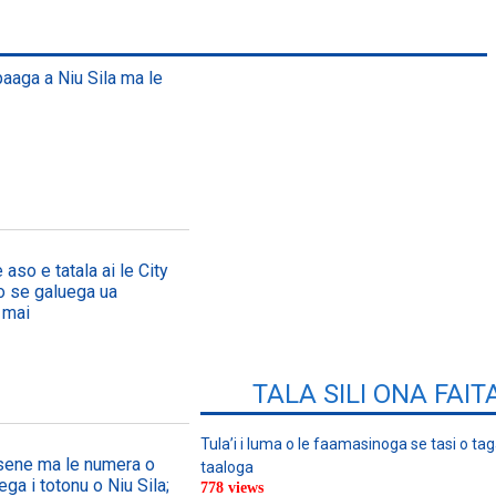
paaga a Niu Sila ma le
 aso e tatala ai le City
, o se galuega ua
 mai
TALA SILI ONA FAIT
Tula’i i luma o le faamasinoga se tasi o tag
asene ma le numera o
taaloga
ega i totonu o Niu Sila;
778 views