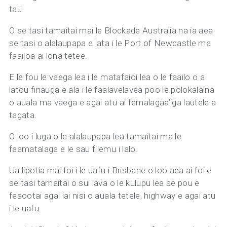
tau.
O se tasi tamaitai mai le Blockade Australia na ia aea
se tasi o alalaupapa e lata i le Port of Newcastle ma
faailoa ai lona tetee.
E le fou le vaega lea i le matafaioi lea o le faailo o a
latou finauga e ala i le faalavelavea poo le polokalaina
o auala ma vaega e agai atu ai femalagaa’iga lautele a
tagata.
O loo i luga o le alalaupapa lea tamaitai ma le
faamatalaga e le sau filemu i lalo.
Ua lipotia mai foi i le uafu i Brisbane o loo aea ai foi e
se tasi tamaitai o sui lava o le kulupu lea se pou e
fesootai agai iai nisi o auala tetele, highway e agai atu
i le uafu.