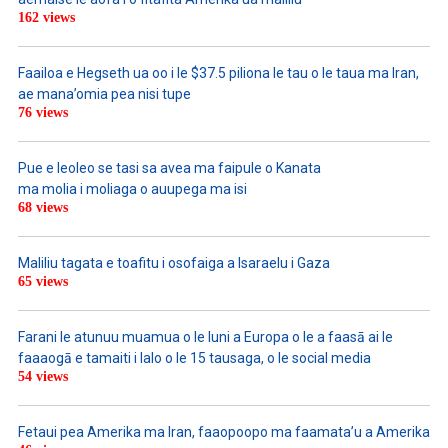
162 views
Faailoa e Hegseth ua oo i le $37.5 piliona le tau o le taua ma Iran,
ae mana’omia pea nisi tupe
76 views
Pue e leoleo se tasi sa avea ma faipule o Kanata
ma molia i moliaga o auupega ma isi
68 views
Maliliu tagata e toafitu i osofaiga a Isaraelu i Gaza
65 views
Farani le atunuu muamua o le Iuni a Europa o le a faasā ai le
faaaogā e tamaiti i lalo o le 15 tausaga, o le social media
54 views
Fetaui pea Amerika ma Iran, faaopoopo ma faamata’u a Amerika