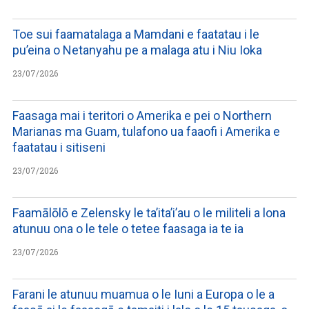
Toe sui faamatalaga a Mamdani e faatatau i le
pu’eina o Netanyahu pe a malaga atu i Niu Ioka
23/07/2026
Faasaga mai i teritori o Amerika e pei o Northern
Marianas ma Guam, tulafono ua faaofi i Amerika e
faatatau i sitiseni
23/07/2026
Faamālōlō e Zelensky le ta’ita’i’au o le militeli a lona
atunuu ona o le tele o tetee faasaga ia te ia
23/07/2026
Farani le atunuu muamua o le Iuni a Europa o le a