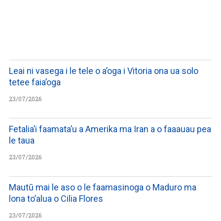
LISTEN TO PODCASTS
Leai ni vasega i le tele o a’oga i Vitoria ona ua solo
tetee faia’oga
23/07/2026
Fetalia’i faamata’u a Amerika ma Iran a o faaauau pea
le taua
23/07/2026
Mautū mai le aso o le faamasinoga o Maduro ma
lona to’alua o Cilia Flores
23/07/2026