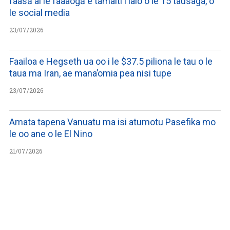
faasā ai le faaaogā e tamaiti i lalo o le 15 tausaga, o
le social media
23/07/2026
Faailoa e Hegseth ua oo i le $37.5 piliona le tau o le
taua ma Iran, ae mana’omia pea nisi tupe
23/07/2026
Amata tapena Vanuatu ma isi atumotu Pasefika mo
le oo ane o le El Nino
21/07/2026