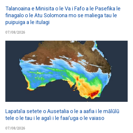
Talanoaina e Minisita o le Va i Fafo a le Pasefika le
finagalo o le Atu Solomona mo se maliega tau le
puipuiga a le itulagi
07/08/2026
Lapata’ia setete o Ausetalia o le a aafia i le mālūlū
tele o le tau i le aga’i i le faai’uga o le vaiaso
07/08/2026