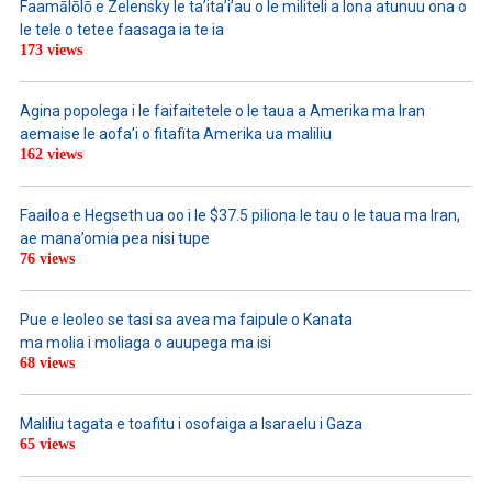
Faamālōlō e Zelensky le ta’ita’i’au o le militeli a lona atunuu ona o
le tele o tetee faasaga ia te ia
173 views
Agina popolega i le faifaitetele o le taua a Amerika ma Iran
aemaise le aofa’i o fitafita Amerika ua maliliu
162 views
Faailoa e Hegseth ua oo i le $37.5 piliona le tau o le taua ma Iran,
ae mana’omia pea nisi tupe
76 views
Pue e leoleo se tasi sa avea ma faipule o Kanata
ma molia i moliaga o auupega ma isi
68 views
Maliliu tagata e toafitu i osofaiga a Isaraelu i Gaza
65 views