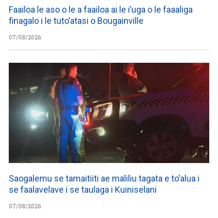
Faailoa le aso o le a faailoa ai le i’uga o le faaaliga
finagalo i le tuto’atasi o Bougainville
07/08/2026
Saogalemu se tamaitiiti ae maliliu tagata e to’alua i
se faalavelave i se taulaga i Kuiniselani
07/08/2026