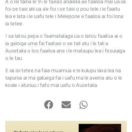
A o lei tāina le 9 i le taeao analeila ae faailoa mai ua iai
foi se tasi alii ua a’e foi i se tasi o pou tele i le faaitu
lea e lata i le uafu tele i Melepone e faailoa ai foi lona
ia tetee.
I sa latou pepa o faamatalaga ua o latou faailoa ai o
ia gaioiga uma fai faatasi o se tali atu i le tali a
Ausetalia o loo faailoa ane i le mataupu lea i fesuiaiga
o le tau.
E iai isi tetee na faia muamua e le kulupu lava lea na
tapunia ai ma galuega fai i uafu ma le aveina atu o le
koale i atunuu i fafo mai uafu o Ausetalia.