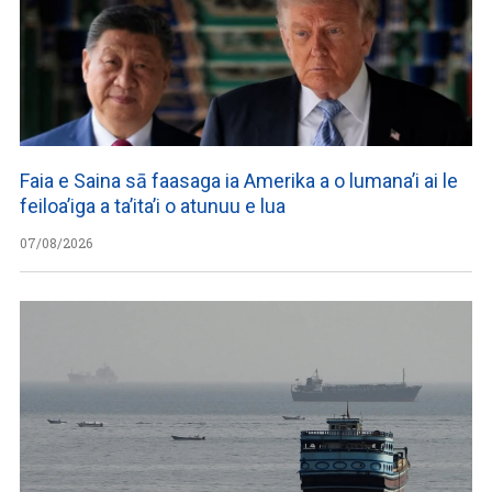
Faia e Saina sā faasaga ia Amerika a o lumana’i ai le
feiloa’iga a ta’ita’i o atunuu e lua
07/08/2026