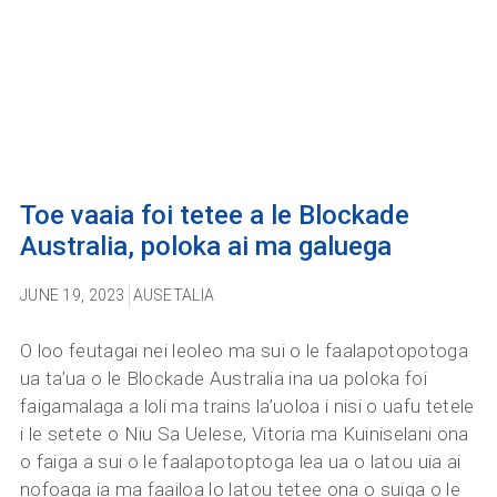
Toe vaaia foi tetee a le Blockade
Australia, poloka ai ma galuega
JUNE 19, 2023
AUSETALIA
O loo feutagai nei leoleo ma sui o le faalapotopotoga
ua ta’ua o le Blockade Australia ina ua poloka foi
faigamalaga a loli ma trains la’uoloa i nisi o uafu tetele
i le setete o Niu Sa Uelese, Vitoria ma Kuiniselani ona
o faiga a sui o le faalapotoptoga lea ua o latou uia ai
nofoaga ia ma faailoa lo latou tetee ona o suiga o le