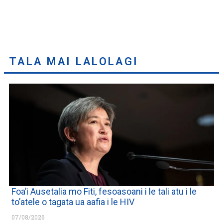
TALA MAI LALOLAGI
Foa’i Ausetalia mo Fiti, fesoasoani i le tali atu i le
to’atele o tagata ua aafia i le HIV
07/08/2026