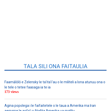
TALA SILI ONA FAITAULIA
Faamālōlō e Zelensky le ta’ita’i’au o le militeli a lona atunuu ona o
le tele o tetee faasaga ia te ia
173 views
Agina popolega i le faifaitetele o le taua a Amerika ma Iran
aemaise le aofa’i o fitafita Amerika ua maliliu