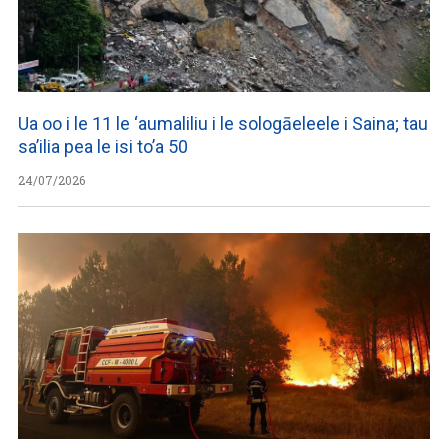
Ua oo i le 11 le ‘aumaliliu i le sologāeleele i Saina; tau
sa’ilia pea le isi to’a 50
24/07/2026