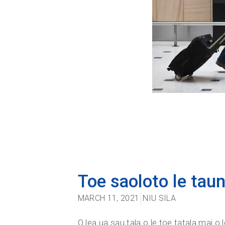
Toe saoloto le taun
MARCH 11, 2021
NIU SILA
O lea ua sau tala o le toe tatala mai o