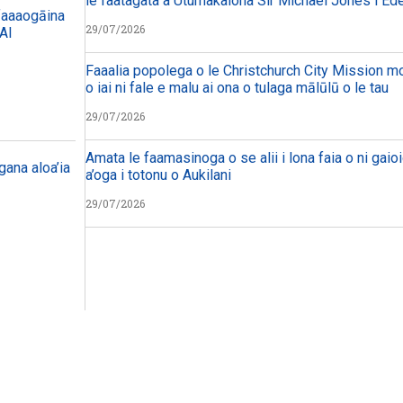
le faatagata a Utumakaiona Sir Michael Jones i Ed
 faaaogāina
29/07/2026
 AI
Faaalia popolega o le Christchurch City Mission mo 
o iai ni fale e malu ai ona o tulaga mālūlū o le tau
29/07/2026
Amata le faamasinoga o se alii i lona faia o ni gaioi
ana aloa’ia
a’oga i totonu o Aukilani
29/07/2026