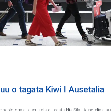
uu o tagata Kiwi I Ausetalia
 le saolotoga e taunuu atu ai tagata Niu Sila I Ausetalia e