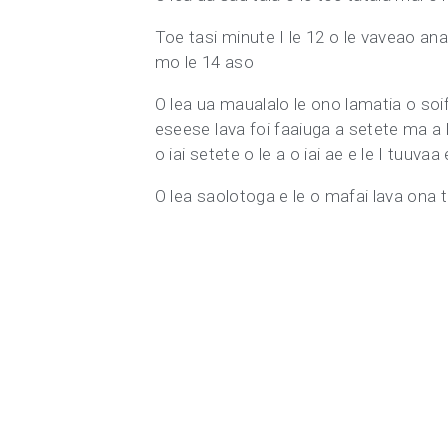
Toe tasi minute I le 12 o le vaveao ana
mo le 14 aso
O lea ua maualalo le ono lamatia o soifua
eseese lava foi faaiuga a setete ma a 
o iai setete o le a o iai ae e le I tuuvaa
O lea saolotoga e le o mafai lava ona t