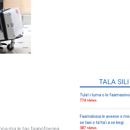
TALA SIL
Tula’i i luma o le faamasino
774 views
Faamalosia le aveese o meat
se tasi o ta’ita’i a se kegi
 aunoa ma le tau faanofoesea
387 views