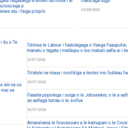
agata faigaluega a leoleo ua molia i le tulafono i le
manu’aga tugā
su’esu’ega a
03/08/2026
etee atu i faiga pi’opi’o
i itu o Te
Ta’imua le Labour i faatulagaga o Vaega Faaupufai; m
manatu o tagata i matāupu o loo matua’i aafia ai i le
31/07/2026
To’atele na maua i osofa’iga a leoleo mo fuālaau f
30/07/2026
e alii na oo
a mai se
Faaalia popolega i suiga o le Jobseeker, o le a aafi
iai aafiaga tumau o le soifua
30/07/2026
Amana’iaina le fesoasoani a le kamupani o le Coca-