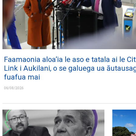
Faamaonia aloa’ia le aso e tatala ai le Cit
Link i Aukilani, o se galuega ua āutausa
fuafua mai
06/08/2026