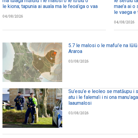
ma tulaga mālūlū i le malosi o le to’ulu o
le sefulu t
le kiona; tapunia ai auala ma le feoa’iga o vaa
mae’a ai o 
le vaega e t
04/08/2026
04/08/2026
5.7 le malosi o le mafui’e na lūlū 
Araroa
03/08/2026
Su’esu’e e leoleo se matāupu i s
atu i le falema’i i ni ona manu’ag
laaumalosi
03/08/2026