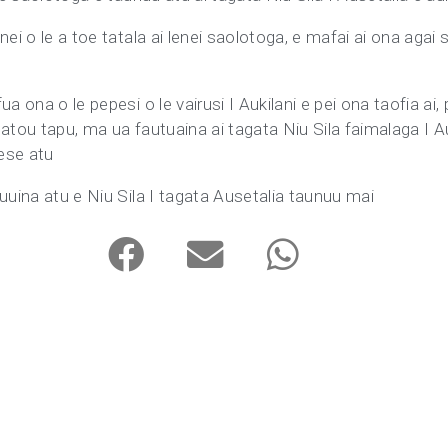
nei o le a toe tatala ai lenei saolotoga, e mafai ai ona agai 
 ona o le pepesi o le vairusi I Aukilani e pei ona taofia ai, p
latou tapu, ma ua fautuaina ai tagata Niu Sila faimalaga I
 ese atu
uuina atu e Niu Sila I tagata Ausetalia taunuu mai