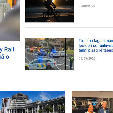
06/08/2026
To’alima tagata manu
leoleo i se faalavel
y Rail
taimi pisi o le taeao
gā o
05/08/2026