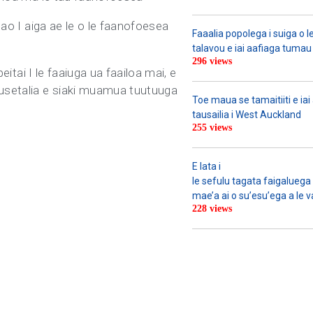
sao I aiga ae le o le faanofoesea
Faaalia popolega i suiga o l
talavou e iai aafiaga tumau 
296 views
eitai I le faaiuga ua faailoa mai, e
 Ausetalia e siaki muamua tuutuuga
Toe maua se tamaitiiti e ia
tausailia i West Auckland
255 views
E lata i
le sefulu tagata faigaluega a
mae’a ai o su’esu’ega a le va
228 views