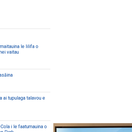
aitauina le lilifa o
nei vaitau
aasāina
a ai tupulaga talavou e
Cola i le faatumauina o