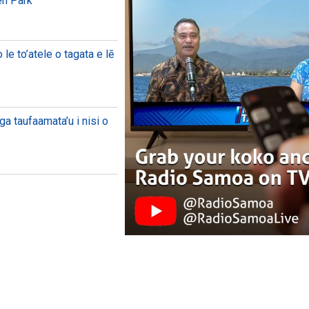
en Park
le to’atele o tagata e lē
ga taufaamata’u i nisi o