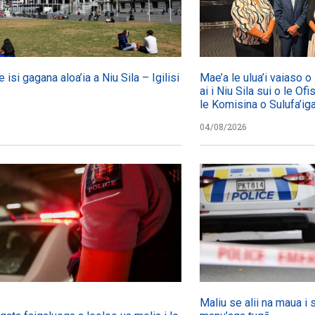
e isi gagana aloa’ia a Niu Sila – Igilisi
Mae’a le ulua’i vaiaso 
ai i Niu Sila sui o le Ofi
le Komisina o Sulufa’i
04/08/2026
Maliu se alii na maua i 