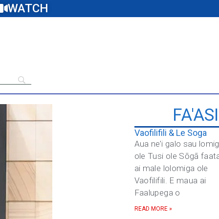
WATCH
FA'AS
Vaofilifili & Le Soga
Aua ne’i galo sau lomi
ole Tusi ole Sōgā faat
ai male lolomiga ole
Vaofilifili. E maua ai
Faalupega o
READ MORE »