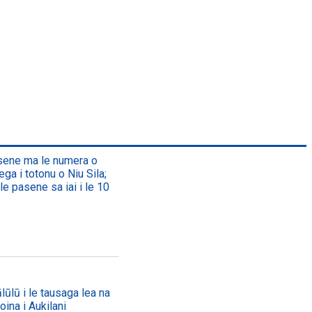
asene ma le numera o
ega i totonu o Niu Sila;
le pasene sa iai i le 10
lūlū i le tausaga lea na
oina i Aukilani