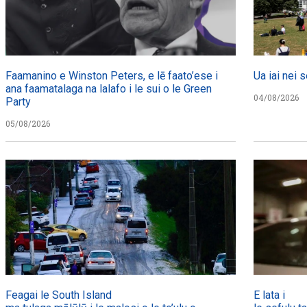
Faamanino e Winston Peters, e lē faato’ese i
Ua iai nei s
ana faamatalaga na lalafo i le sui o le Green
04/08/2026
Party
05/08/2026
Feagai le South Island
E lata i