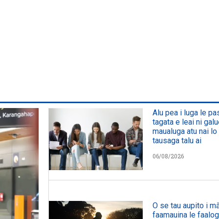
Alu pea i luga le p
tagata e leai ni galu
maualuga atu nai lo 
tausaga talu ai
06/08/2026
O se tau aupito i mā
faamauina le faalog