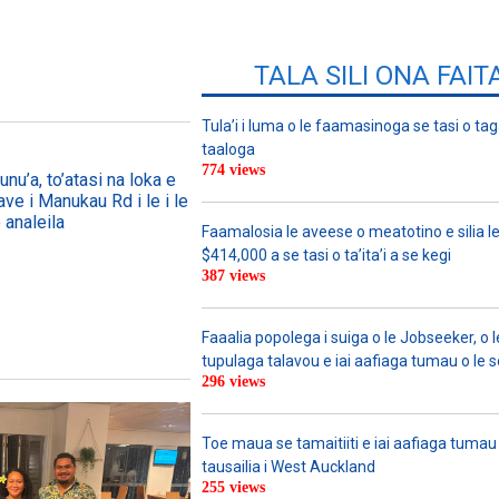
TALA SILI ONA FAIT
Tula’i i luma o le faamasinoga se tasi o tag
taaloga
774 views
nu’a, to’atasi na loka e
ave i Manukau Rd i le i le
 analeila
Faamalosia le aveese o meatotino e silia l
$414,000 a se tasi o ta’ita’i a se kegi
387 views
Faaalia popolega i suiga o le Jobseeker, o l
tupulaga talavou e iai aafiaga tumau o le 
296 views
Toe maua se tamaitiiti e iai aafiaga tumau
tausailia i West Auckland
255 views