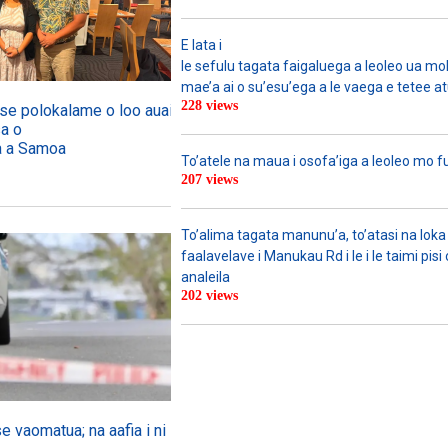
E lata i
le sefulu tagata faigaluega a leoleo ua molia
mae’a ai o su’esu’ega a le vaega e tetee atu 
228 views
o se polokalame o loo auai mai
sa o
ga a Samoa
To’atele na maua i osofa’iga a leoleo mo 
207 views
To’alima tagata manunu’a, to’atasi na loka 
faalavelave i Manukau Rd i le i le taimi pisi
analeila
202 views
se vaomatua; na aafia i ni