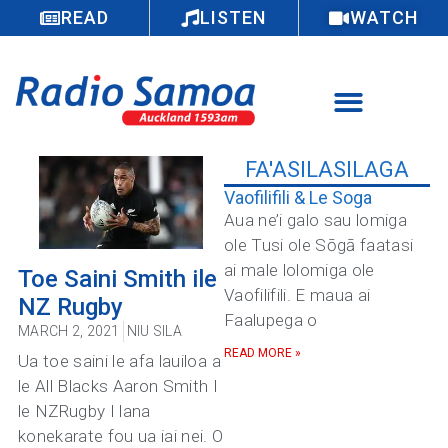
READ
LISTEN
WATCH
FA'ASILASILAGA
Vaofilifili & Le Soga
Aua ne’i galo sau lomiga
ole Tusi ole Sōgā faatasi
ai male lolomiga ole
Toe Saini Smith ile
Vaofilifili. E maua ai
NZ Rugby
Faalupega o
MARCH 2, 2021
NIU SILA
READ MORE »
Ua toe saini le afa lauiloa a
le All Blacks Aaron Smith I
le NZRugby I lana
konekarate fou ua iai nei. O