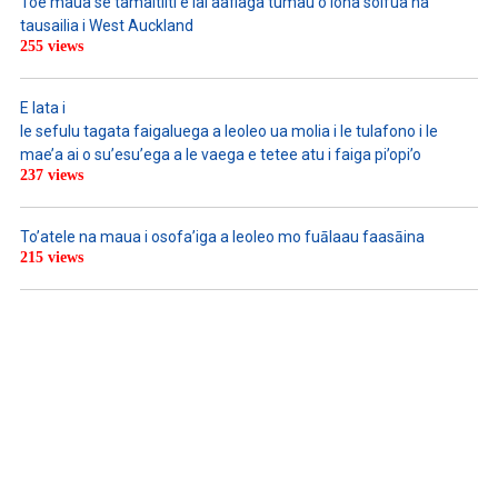
Toe maua se tamaitiiti e iai aafiaga tumau o lona soifua na
tausailia i West Auckland
255 views
E lata i
le sefulu tagata faigaluega a leoleo ua molia i le tulafono i le
mae’a ai o su’esu’ega a le vaega e tetee atu i faiga pi’opi’o
237 views
To’atele na maua i osofa’iga a leoleo mo fuālaau faasāina
215 views