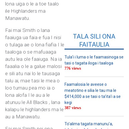
lona uiga o le a toe taalo
ile Highlanders ma
Manawatu.
Fai mai Smith o lana
TALA SILI ONA
faaiuga ua faia e fua I nisi
FAITAULIA
o tulaga ae o lona fiafia I le
taaloga o se mafuaaga
Tula’i i luma o le faamasinoga se
autu lea ole faaiuga. Na ia
tasi o tagata iloga i taaloga
faaalia o le a galue malosi
776 views
e sili atu nai lo le tausaga
talu ai, mae tasi le mea o
Faamalosia le aveese o
loo tumau pea mo ia o
meatotino e silia le tau ma le
lona alofa I le au a le
$414,000 a se tasi o ta’ita’i a se
atunuu le All Blacks , lana
kegi
387 views
kalapu le highlanders ma le
au a Manawatu.
To’alima tagata manunu’a,
Fai mai Smith pei ona