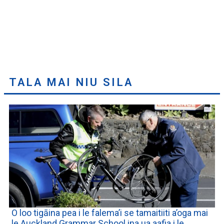
TALA MAI NIU SILA
O loo tigāina pea i le falema’i se tamaitiiti a’oga mai
le Auckland Grammar School ina ua aafia i le