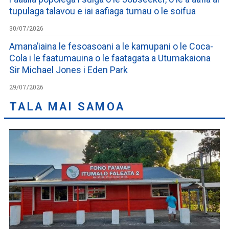
tupulaga talavou e iai aafiaga tumau o le soifua
30/07/2026
Amana’iaina le fesoasoani a le kamupani o le Coca-
Cola i le faatumauina o le faatagata a Utumakaiona
Sir Michael Jones i Eden Park
29/07/2026
TALA MAI SAMOA