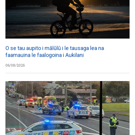
O se tau aupito i mālūlū i le tausaga lea na
faamauina le faalogoina i Aukilani
06/08/2026