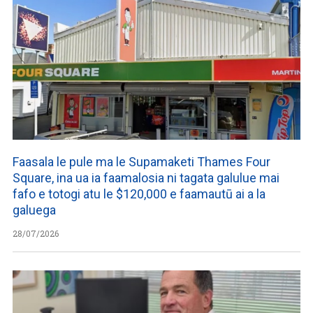
Faasala le pule ma le Supamaketi Thames Four
Square, ina ua ia faamalosia ni tagata galulue mai
fafo e totogi atu le $120,000 e faamautū ai a la
galuega
28/07/2026