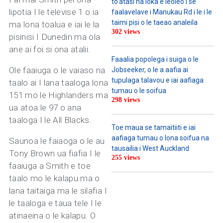
to’atasi na loka e leoleo i se
lipotia I le televise 1 o ia
faalavelave i Manukau Rd i le i le
taimi pisi o le taeao analeila
ma lona toalua e iai le la
302 views
pisinisi I Dunedin ma ola
ane ai foi si ona atalii.
Faaalia popolega i suiga o le
Ole faaiuga o le vaiaso na
Jobseeker, o le a aafia ai
tupulaga talavou e iai aafiaga
taalo ai I lana taaloga lona
tumau o le soifua
151 mo le Highlanders ma
298 views
ua atoa le 97 o ana
taaloga I le All Blacks.
Toe maua se tamaitiiti e iai
aafiaga tumau o lona soifua na
Saunoa le faiaoga o le au
tausailia i West Auckland
Tony Brown ua fiafia I le
255 views
faaiuga a Smith e toe
taalo mo le kalapu ma o
lana taitaiga ma le silafia I
le taaloga e taua tele I le
atinaeina o le kalapu. O