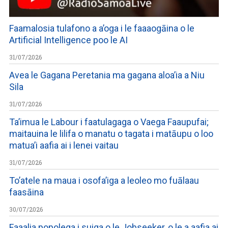
Faamalosia tulafono a a’oga i le faaaogāina o le
Artificial Intelligence poo le AI
31/07/2026
Avea le Gagana Peretania ma gagana aloa’ia a Niu
Sila
31/07/2026
Ta’imua le Labour i faatulagaga o Vaega Faaupufai;
maitauina le lilifa o manatu o tagata i matāupu o loo
matua’i aafia ai i lenei vaitau
31/07/2026
To’atele na maua i osofa’iga a leoleo mo fuālaau
faasāina
30/07/2026
Faaalia popolega i suiga o le Jobseeker, o le a aafia ai