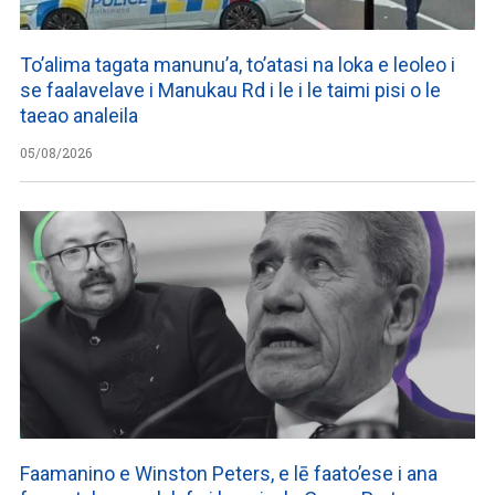
To’alima tagata manunu’a, to’atasi na loka e leoleo i
se faalavelave i Manukau Rd i le i le taimi pisi o le
taeao analeila
05/08/2026
Faamanino e Winston Peters, e lē faato’ese i ana