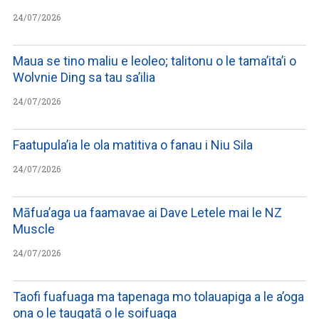
24/07/2026
Maua se tino maliu e leoleo; talitonu o le tama’ita’i o
Wolvnie Ding sa tau sa’ilia
24/07/2026
Faatupula’ia le ola matitiva o fanau i Niu Sila
24/07/2026
Māfua’aga ua faamavae ai Dave Letele mai le NZ
Muscle
24/07/2026
Taofi fuafuaga ma tapenaga mo tolauapiga a le a’oga
ona o le taugatā o le soifuaga