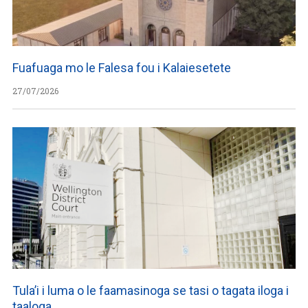
Fuafuaga mo le Falesa fou i Kalaiesetete
27/07/2026
Tula’i i luma o le faamasinoga se tasi o tagata iloga i
taaloga