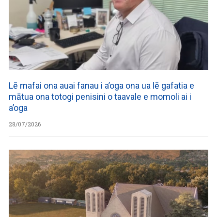
Lē mafai ona auai fanau i a’oga ona ua lē gafatia e
mātua ona totogi penisini o taavale e momoli ai i
a’oga
28/07/2026