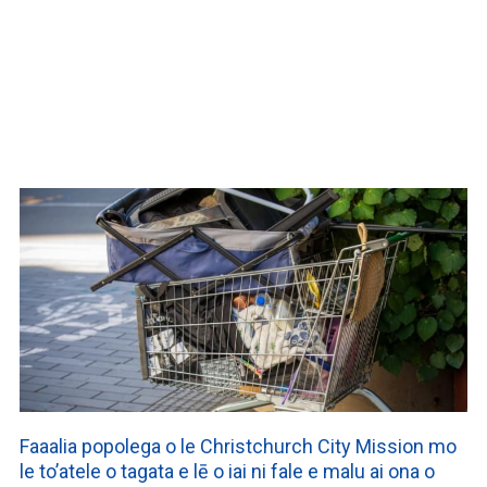
WATCH ON YOUTUBE
Faaalia popolega o le Christchurch City Mission mo
le to’atele o tagata e lē o iai ni fale e malu ai ona o