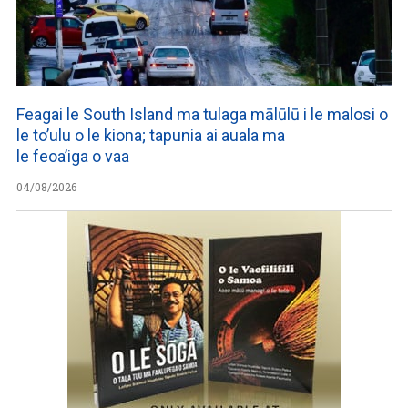
Feagai le South Island ma tulaga mālūlū i le malosi o
le to’ulu o le kiona; tapunia ai auala ma
le feoa’iga o vaa
04/08/2026