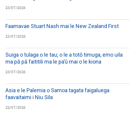
23/07/2026
Faamavae Stuart Nash mai le New Zealand First
23/07/2026
Suiga o tulaga o le tau; o le a totō timuga, emo uila
ma pā pā faititili ma le pa’ū mai o le kiona
23/07/2026
Asia e le Palemia o Samoa tagata faigaluega
faavaitaimi i Niu Sila
22/07/2026