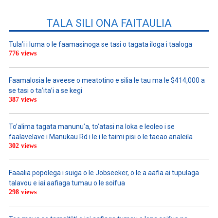
TALA SILI ONA FAITAULIA
Tula’i i luma o le faamasinoga se tasi o tagata iloga i taaloga
776 views
Faamalosia le aveese o meatotino e silia le tau ma le $414,000 a
se tasi o ta’ita’i a se kegi
387 views
To’alima tagata manunu’a, to’atasi na loka e leoleo i se
faalavelave i Manukau Rd i le i le taimi pisi o le taeao analeila
302 views
Faaalia popolega i suiga o le Jobseeker, o le a aafia ai tupulaga
talavou e iai aafiaga tumau o le soifua
298 views