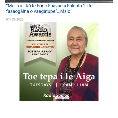
“Mulimulita’i le Fono Faavae a Faleata 2 i le
faaaogāina o vaegatupe”…Malo
07/08/2026