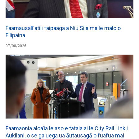
Faamausalī atili faipaaga a Niu Sila ma le malo o
Filipaina
07/08/2026
Faamaonia aloa’ia le aso e tatala ai le City Rail Link i
Aukilani, o se galuega ua āutausagā o fuafua mai