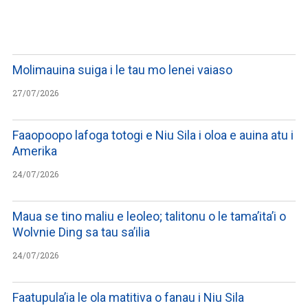
WATCH ON YOUTUBE
Molimauina suiga i le tau mo lenei vaiaso
27/07/2026
Faaopoopo lafoga totogi e Niu Sila i oloa e auina atu i
Amerika
24/07/2026
Maua se tino maliu e leoleo; talitonu o le tama’ita’i o
Wolvnie Ding sa tau sa’ilia
24/07/2026
Faatupula’ia le ola matitiva o fanau i Niu Sila