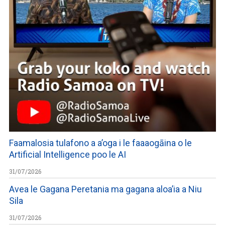
Faamalosia tulafono a a’oga i le faaaogāina o le
Artificial Intelligence poo le AI
31/07/2026
Avea le Gagana Peretania ma gagana aloa’ia a Niu
Sila
31/07/2026