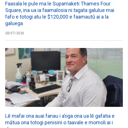
Faasala le pule ma le Supamaketi Thames Four
Square, ina ua ia faamalosia ni tagata galulue mai
fafo e totogi atu le $120,000 e faamautū ai a la
galuega
28/07/2026
Lē mafai ona auai fanau i a’oga ona ua lē gafatia e
mātua ona totogi penisini o taavale e momoli ai i