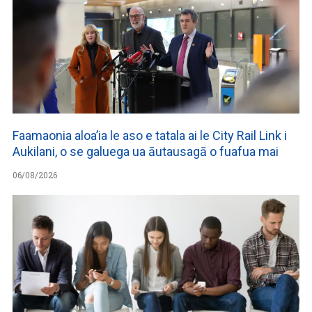
Faamaonia aloa’ia le aso e tatala ai le City Rail Link i
Aukilani, o se galuega ua āutausagā o fuafua mai
06/08/2026