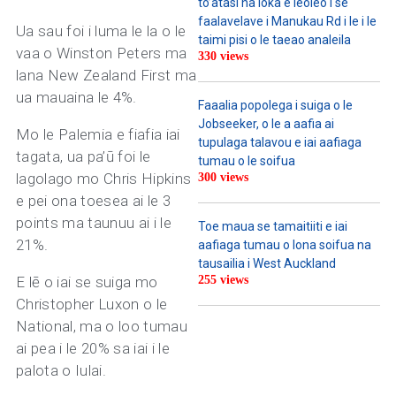
to’atasi na loka e leoleo i se
faalavelave i Manukau Rd i le i le
Ua sau foi i luma le la o le
taimi pisi o le taeao analeila
vaa o Winston Peters ma
330 views
lana New Zealand First ma
ua mauaina le 4%.
Faaalia popolega i suiga o le
Jobseeker, o le a aafia ai
Mo le Palemia e fiafia iai
tupulaga talavou e iai aafiaga
tagata, ua pa’ū foi le
tumau o le soifua
lagolago mo Chris Hipkins
300 views
e pei ona toesea ai le 3
points ma taunuu ai i le
Toe maua se tamaitiiti e iai
21%.
aafiaga tumau o lona soifua na
tausailia i West Auckland
E lē o iai se suiga mo
255 views
Christopher Luxon o le
National, ma o loo tumau
ai pea i le 20% sa iai i le
palota o Iulai.