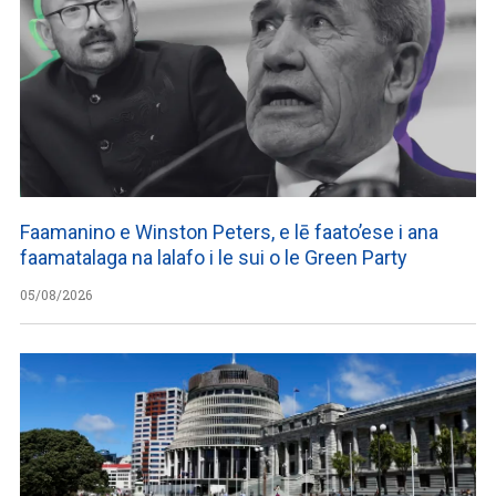
Faamanino e Winston Peters, e lē faato’ese i ana
faamatalaga na lalafo i le sui o le Green Party
05/08/2026