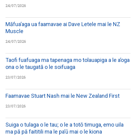
24/07/2026
Māfua’aga ua faamavae ai Dave Letele mai le NZ
Muscle
24/07/2026
Taofi fuafuaga ma tapenaga mo tolauapiga a le a’oga
ona o le taugatā o le soifuaga
23/07/2026
Faamavae Stuart Nash mai le New Zealand First
23/07/2026
Suiga o tulaga o le tau; o le a totō timuga, emo uila
ma pā pā faititili ma le pa’ū mai o le kiona