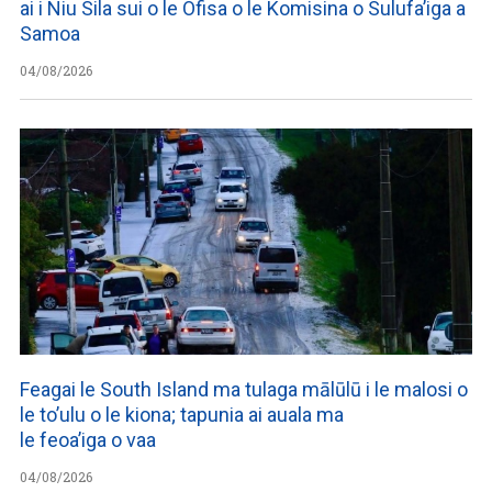
ai i Niu Sila sui o le Ofisa o le Komisina o Sulufa’iga a
Samoa
04/08/2026
Feagai le South Island ma tulaga mālūlū i le malosi o
le to’ulu o le kiona; tapunia ai auala ma
le feoa’iga o vaa
04/08/2026