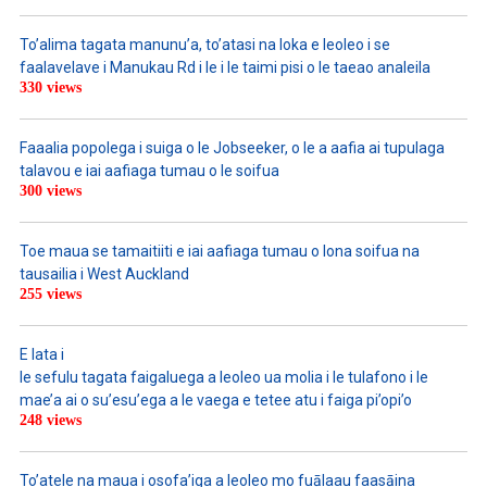
To’alima tagata manunu’a, to’atasi na loka e leoleo i se
faalavelave i Manukau Rd i le i le taimi pisi o le taeao analeila
330 views
Faaalia popolega i suiga o le Jobseeker, o le a aafia ai tupulaga
talavou e iai aafiaga tumau o le soifua
300 views
Toe maua se tamaitiiti e iai aafiaga tumau o lona soifua na
tausailia i West Auckland
255 views
E lata i
le sefulu tagata faigaluega a leoleo ua molia i le tulafono i le
mae’a ai o su’esu’ega a le vaega e tetee atu i faiga pi’opi’o
248 views
To’atele na maua i osofa’iga a leoleo mo fuālaau faasāina