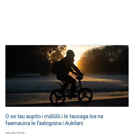
O se tau aupito i mālūlū i le tausaga lea na
faamauina le faalogoina i Aukilani
06/08/2026