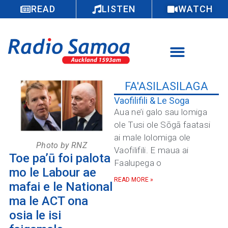
READ
LISTEN
WATCH
FA'ASILASILAGA
Vaofilifili & Le Soga
Aua ne’i galo sau lomiga
ole Tusi ole Sōgā faatasi
ai male lolomiga ole
Photo by RNZ
Vaofilifili. E maua ai
Toe pa’ū foi palota
Faalupega o
mo le Labour ae
READ MORE »
mafai e le National
ma le ACT ona
osia le isi