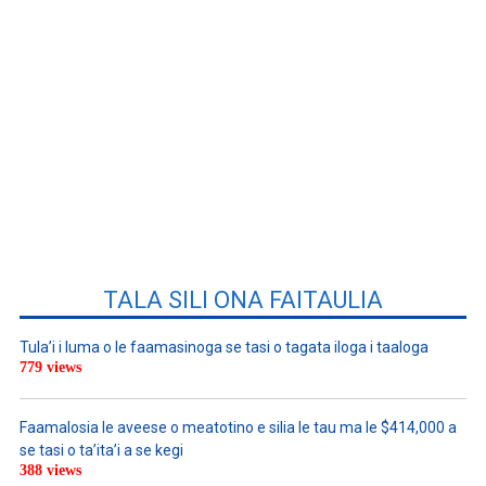
TALA SILI ONA FAITAULIA
Tula’i i luma o le faamasinoga se tasi o tagata iloga i taaloga
779 views
Faamalosia le aveese o meatotino e silia le tau ma le $414,000 a
se tasi o ta’ita’i a se kegi
388 views