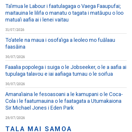
Ta’imua le Labour i faatulagaga o Vaega Faaupufai;
maitauina le lilifa o manatu o tagata i matāupu o loo
matua’i aafia ai i lenei vaitau
31/07/2026
To’atele na maua i osofa’iga a leoleo mo fuālaau
faasāina
30/07/2026
Faaalia popolega i suiga o le Jobseeker, o le a aafia ai
tupulaga talavou e iai aafiaga tumau o le soifua
30/07/2026
Amana’iaina le fesoasoani a le kamupani o le Coca-
Cola i le faatumauina o le faatagata a Utumakaiona
Sir Michael Jones i Eden Park
29/07/2026
TALA MAI SAMOA