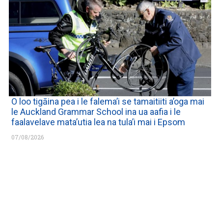
O loo tigāina pea i le falema’i se tamaitiiti a’oga mai
le Auckland Grammar School ina ua aafia i le
faalavelave mata’utia lea na tula’i mai i Epsom
07/08/2026