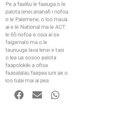
Pe a faaliliu le faaiuga o le
palota lenei ananafi i nofoa
o le Palemene, o loo maua
ai e le National ma le ACT
le 65 nofoa e osia ai se
faigamalo ma o le
taunuuga lava lenei e tasi
o lea ua sosoo palota
faapolokiki a ofisa
faasalalau faapea iuni ae o
loo tulai mai ai pea.