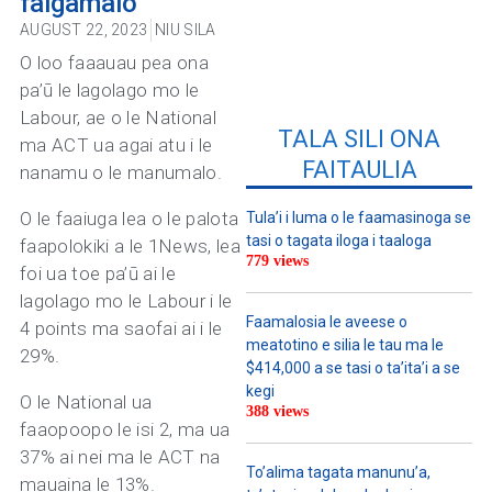
faigamalo
AUGUST 22, 2023
NIU SILA
O loo faaauau pea ona
pa’ū le lagolago mo le
Labour, ae o le National
TALA SILI ONA
ma ACT ua agai atu i le
FAITAULIA
nanamu o le manumalo.
O le faaiuga lea o le palota
Tula’i i luma o le faamasinoga se
tasi o tagata iloga i taaloga
faapolokiki a le 1News, lea
779 views
foi ua toe pa’ū ai le
lagolago mo le Labour i le
Faamalosia le aveese o
4 points ma saofai ai i le
meatotino e silia le tau ma le
29%.
$414,000 a se tasi o ta’ita’i a se
kegi
O le National ua
388 views
faaopoopo le isi 2, ma ua
37% ai nei ma le ACT na
To’alima tagata manunu’a,
mauaina le 13%.