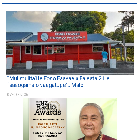
“Mulimulita’i le Fono Faavae a Faleata 2 i le
faaaogāina o vaegatupe”…Malo
07/08/2026