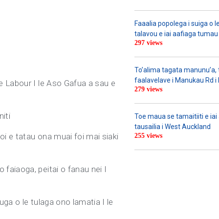
Faaalia popolega i suiga o l
talavou e iai aafiaga tumau 
297 views
To’alima tagata manunu’a, to
faalavelave i Manukau Rd i le
e Labour I le Aso Gafua a sau e
279 views
iti
Toe maua se tamaitiiti e ia
tausailia i West Auckland
oi e tatau ona muai foi mai siaki
255 views
faiaoga, peitai o fanau nei I
uga o le tulaga ono lamatia I le