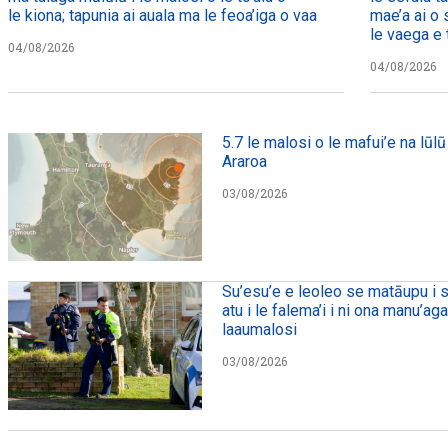
le kiona; tapunia ai auala ma le feoa’iga o vaa
mae’a ai o 
le vaega e t
04/08/2026
04/08/2026
5.7 le malosi o le mafui’e na lūlū 
Araroa
03/08/2026
Su’esu’e e leoleo se matāupu i s
atu i le falema’i i ni ona manu’ag
laaumalosi
03/08/2026