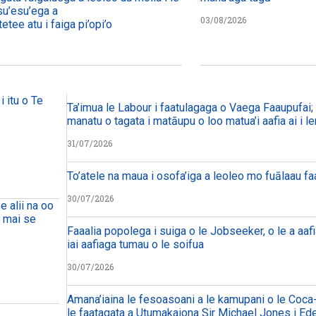
su’esu’ega a
03/08/2026
etee atu i faiga pi’opi’o
i itu o Te
Ta’imua le Labour i faatulagaga o Vaega Faaupufai; m
manatu o tagata i matāupu o loo matua’i aafia ai i le
31/07/2026
To’atele na maua i osofa’iga a leoleo mo fuālaau f
30/07/2026
e alii na oo
a mai se
Faaalia popolega i suiga o le Jobseeker, o le a aafi
iai aafiaga tumau o le soifua
30/07/2026
Amana’iaina le fesoasoani a le kamupani o le Coca-
le faatagata a Utumakaiona Sir Michael Jones i Ed