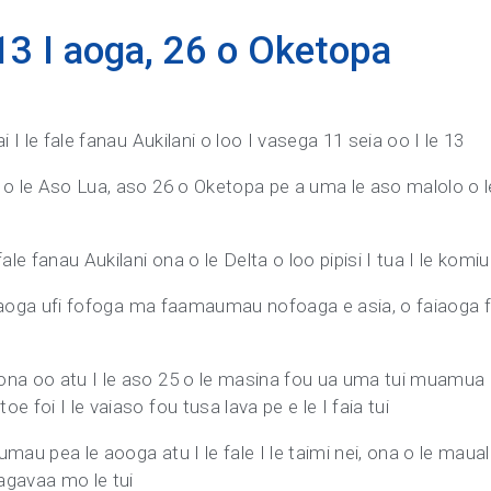
13 I aoga, 26 o Oketopa
i I le fale fanau Aukilani o loo I vasega 11 seia oo I le 13
 o le Aso Lua, aso 26 o Oketopa pe a uma le aso malolo o l
le fanau Aukilani ona o le Delta o loo pipisi I tua I le komiun
faaaoga ufi fofoga ma faamaumau nofoaga e asia, o faiaoga f
na oo atu I le aso 25 o le masina fou ua uma tui muamua o 
 foi I le vaiaso fou tusa lava pe e le I faia tui
mau pea le aooga atu I le fale I le taimi nei, ona o le maual
 agavaa mo le tui