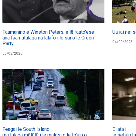
Faamanino e Winston Peters, e lē faato’ese i
Ua iai nei s
ana faamatalaga na lalafo i le sui o le Green
04/08/2026
Party
05/08/2026
Feagai le South Island
E lata i
ma tulaga mālūlū i le malosi o le to’ulu o
le sefulu t