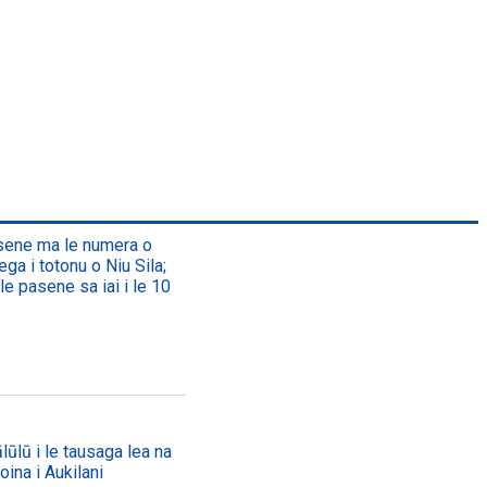
asene ma le numera o
ega i totonu o Niu Sila;
le pasene sa iai i le 10
lūlū i le tausaga lea na
oina i Aukilani