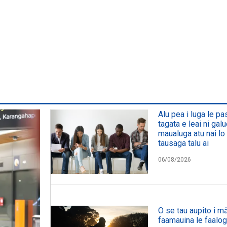
Alu pea i luga le p
tagata e leai ni galu
maualuga atu nai lo 
tausaga talu ai
06/08/2026
O se tau aupito i mā
faamauina le faalog