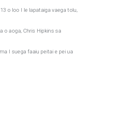
3 o loo I le lapataiga vaega tolu,
ta o aoga, Chris Hipkins sa
a I suega faaiu peitai e pei ua