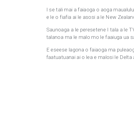
I se tali mai a faiaoga o aoga maualulu
e le o fiafia ai le asosi a le New Zea
Saunoaga a le peresetene I tala a le TV
talanoa ma le malo mo le faaiuga ua sau
E eseese lagona o faiaoga ma puleaoga 
faatuatuanai ai o lea e malosi le Delta