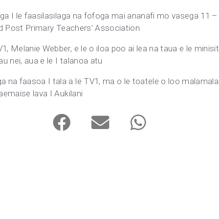
ga I le faasilasilaga na fofoga mai ananafi mo vasega 11 – 1
land Post Primary Teachers’ Association
1, Melanie Webber, e le o iloa poo ai lea na taua e le minisi
 nei, aua e le I talanoa atu
na faasoa I tala a le TV1, ma o le toatele o loo malamalam
 aemaise lava I Aukilani