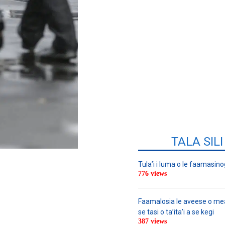
TALA SIL
Tula’i i luma o le faamasino
776 views
Faamalosia le aveese o meat
se tasi o ta’ita’i a se kegi
387 views