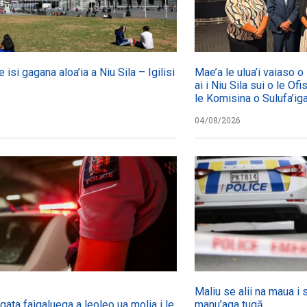
e isi gagana aloa’ia a Niu Sila – Igilisi
Mae’a le ulua’i vaiaso 
ai i Niu Sila sui o le Ofi
le Komisina o Sulufa’i
04/08/2026
Maliu se alii na maua i 
agata faigaluega a leoleo ua molia i le tulafono i le
manu’aga tugā