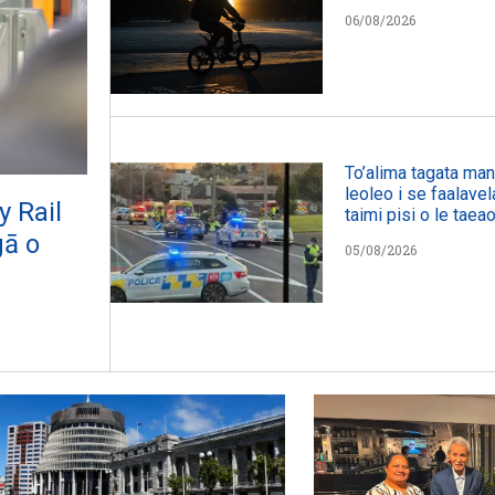
06/08/2026
To’alima tagata manu
leoleo i se faalavel
y Rail
taimi pisi o le taeao
gā o
05/08/2026