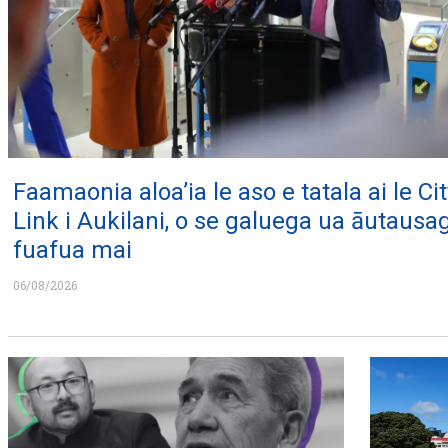
Faamaonia aloa’ia le aso e tatala ai le Cit
Link i Aukilani, o se galuega ua āutausa
fuafua mai
06/08/2026