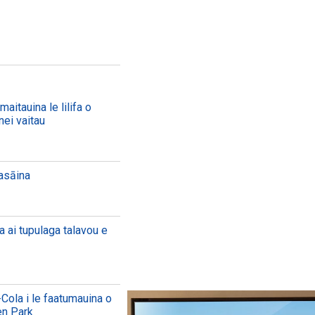
aitauina le lilifa o
nei vaitau
aasāina
a ai tupulaga talavou e
Cola i le faatumauina o
en Park