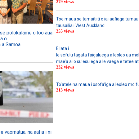
279 views
Toe maua se tamaitiiti e iai aafiaga tumau
tausailia i West Auckland
255 views
o se polokalame o loo auai mai
sa o
ga a Samoa
E lata i
le sefulu tagata faigaluega a leoleo ua molia
mae’a ai o su’esu’ega a le vaega e tetee atu 
232 views
To’atele na maua i osofa’iga a leoleo mo 
213 views
se vaomatua; na aafia i ni