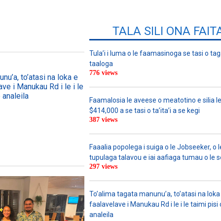
TALA SILI ONA FAIT
Tula’i i luma o le faamasinoga se tasi o tag
taaloga
776 views
nu’a, to’atasi na loka e
ave i Manukau Rd i le i le
 analeila
Faamalosia le aveese o meatotino e silia l
$414,000 a se tasi o ta’ita’i a se kegi
387 views
Faaalia popolega i suiga o le Jobseeker, o l
tupulaga talavou e iai aafiaga tumau o le 
297 views
To’alima tagata manunu’a, to’atasi na loka 
faalavelave i Manukau Rd i le i le taimi pisi
analeila