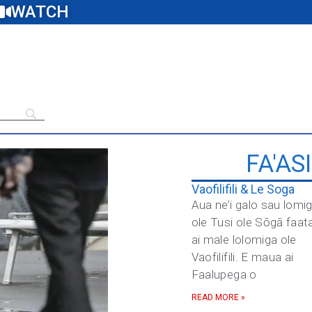
WATCH
FA'AS
Vaofilifili & Le Soga
Aua ne’i galo sau lomi
ole Tusi ole Sōgā faat
ai male lolomiga ole
Vaofilifili. E maua ai
Faalupega o
READ MORE »