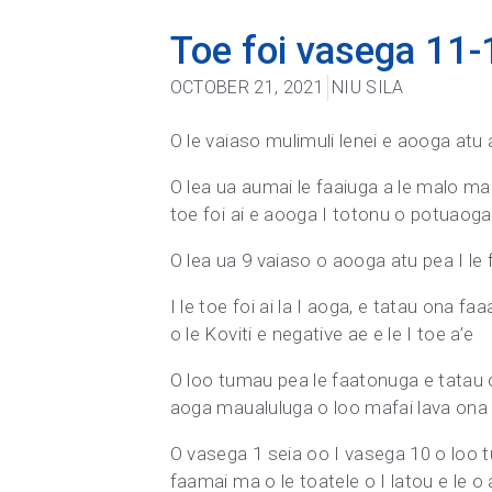
Toe foi vasega 11-
OCTOBER 21, 2021
NIU SILA
O le vaiaso mulimuli lenei e aooga atu a
O lea ua aumai le faaiuga a le malo ma
toe foi ai e aooga I totonu o potuaoga
O lea ua 9 vaiaso o aooga atu pea I le fa
I le toe foi ai la I aoga, e tatau ona 
o le Koviti e negative ae e le I toe a’e
O loo tumau pea le faatonuga e tatau o
aoga maualuluga o loo mafai lava ona toe
O vasega 1 seia oo I vasega 10 o loo tu
faamai ma o le toatele o I latou e le o